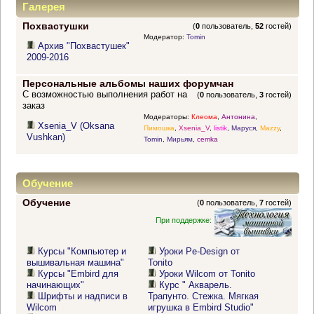
Галерея
Похвастушки
(
0
пользователь,
52
гостей)
Модератор:
Tomin
Архив "Похвастушек"
2009-2016
Персональные альбомы наших форумчан
С возможностью выполнения работ на
(
0
пользователь,
3
гостей)
заказ
Модераторы:
Клеома
,
Антонина
,
Xsenia_V (Oksana
Пимошка
,
Xsenia_V
,
listik
,
Маруся
,
Mazzy
,
Vushkan)
Tomin
,
Мирьям
,
cemka
Обучение
Обучение
(
0
пользователь,
7
гостей)
При поддержке:
Курсы "Компьютер и
Уроки Pe-Design от
вышивальная машина"
Tonito
Курсы "Embird для
Уроки Wilcom от Tonito
начинающих"
Курс " Акварель.
Шрифты и надписи в
Трапунто. Стежка. Мягкая
Wilcom
игрушка в Embird Studio"