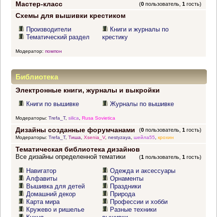
Мастер-класс
(
0
пользователь,
1
гость)
Схемы для вышивки крестиком
Производители
Книги и журналы по
Тематический раздел
крестику
Модератор:
помпон
Библиотека
Электронные книги, журналы и выкройки
Книги по вышивке
Журналы по вышивке
Модераторы:
Trefa_T
,
silica
,
Rusa Sovietica
Дизайны созданные форумчанами
(
0
пользователь,
1
гость)
Модераторы:
Trefa_T
,
Тиша
,
Xsenia_V
,
nestyzaya
,
шейла55
,
крохин
Тематическая библиотека дизайнов
Все дизайны определенной тематики
(
1
пользователь,
1
гость)
Навигатор
Одежда и аксессуары
Алфавиты
Орнаменты
Вышивка для детей
Праздники
Домашний декор
Природа
Карта мира
Профессии и хобби
Кружево и ришелье
Разные техники