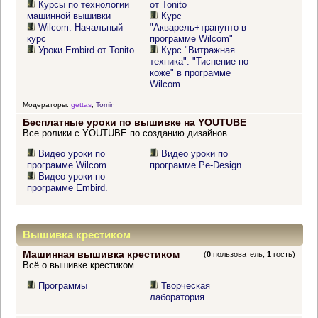
Курсы по технологии
от Tonito
машинной вышивки
Курс
Wilcom. Начальный
"Акварель+трапунто в
курс
программе Wilcom"
Уроки Embird от Tonito
Курс "Витражная
техника". "Тиснение по
коже" в программе
Wilcom
Модераторы:
gettas
,
Tomin
Бесплатные уроки по вышивке на YOUTUBE
Все ролики с YOUTUBE по созданию дизайнов
Видео уроки по
Видео уроки по
программе Wilcom
программе Pe-Design
Видео уроки по
программе Embird.
Вышивка крестиком
Машинная вышивка крестиком
(
0
пользователь,
1
гость)
Всё о вышивке крестиком
Программы
Творческая
лаборатория