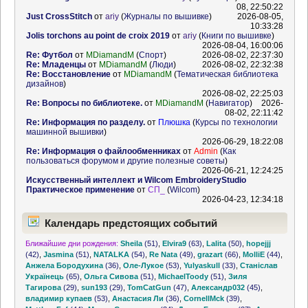
08, 22:50:22
Just CrossStitch
от
ariy
(
Журналы по вышивке
)
2026-08-05,
10:33:28
Jolis torchons au point de croix 2019
от
ariy
(
Книги по вышивке
)
2026-08-04, 16:00:06
Re: Футбол
от
MDiamandM
(
Спорт
)
2026-08-02, 22:37:30
Re: Младенцы
от
MDiamandM
(
Люди
)
2026-08-02, 22:32:38
Re: Восстановление
от
MDiamandM
(
Тематическая библиотека
дизайнов
)
2026-08-02, 22:25:03
Re: Вопросы по библиотеке.
от
MDiamandM
(
Навигатор
)
2026-
08-02, 22:11:42
Re: Информация по разделу.
от
Плюшка
(
Курсы по технологии
машинной вышивки
)
2026-06-29, 18:22:08
Re: Информация о файлообменниках
от
Admin
(
Как
пользоваться форумом и другие полезные советы
)
2026-06-21, 12:24:25
Искусственный интеллект и Wilcom EmbroideryStudio
Практическое применение
от
СП_
(
Wilcom
)
2026-04-23, 12:34:18
Календарь предстоящих событий
Ближайшие дни рождения:
Sheila
(51)
,
Elvira9
(63)
,
Lalita
(50)
,
hopejjj
(42)
,
Jasmina
(51)
,
NATALKA
(54)
,
Re Nata
(49)
,
grazart
(66)
,
MolliE
(44)
,
Анжела Бородухина
(36)
,
Оле-Лукое
(53)
,
Yulyaskull
(33)
,
Станіслав
Українець
(65)
,
Ольга Сивова
(51)
,
MichaelToody
(51)
,
Зиля
Тагирова
(29)
,
sun193
(29)
,
TomCatGun
(47)
,
Александр032
(45)
,
владимир купаев
(53)
,
Анастасия Ли
(36)
,
CornellMck
(39)
,