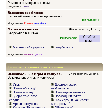
Ремонт с помощью вышивки
Модератор:
Tomin
Вышивка как бизнес
Как заработать при помощи вышивки
При поддержке:
Модераторы:
Клеома
,
natali-krav
Магия и вышивка
(
0
пользователь,
1
гость)
Обережная вышивка
При поддержке:
Магический сундучок
Голубь мира
Модераторы:
iredkova
,
gettas
Бенефис хорошего настроения
Вышивальные игры и конкурсы
(
0
пользователь,
2
гостей)
Вышивальные игры и конкурсы
Игры
Дефиле наших
"Розовый этюд"
любимчиков
"Розовый сад"
Новогодние затеи - 2
"Дарю тебе своё
Новогодний букет
сердце"
"Как хороши, как свежи
Архив конкурсов
были розы..."
Конкурс "Вышиваем к
"Шебби-шик"