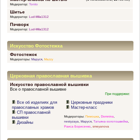
Модератор:
Tonito
Шитье
Модератор:
Lud-Mila1312
Пэчворк
Модератор:
Lud-Mila1312
Искусство Фотостежка
Фотостежок
Модераторы:
Маруся
,
Mazzy
Церковная православная вышивка
Искусство православной вышивки
Все о православной вышивке
При поддержке:
Все об изделиях для
Церковные праздники
православных храмов
Мастер-класс
СП православной
Модераторы:
Пимошка
,
Domnina
,
вышивки
nestyzaya
,
Маруся
,
Татьяна-золотошвейка
,
Дизайны
Раиса Борисенко
,
smeyanova