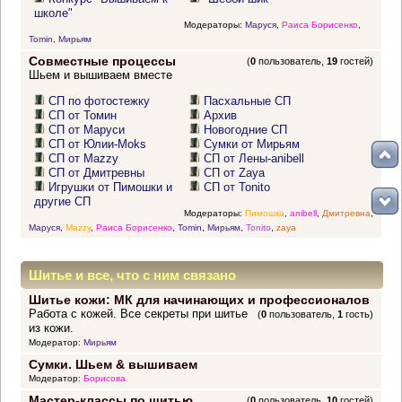
школе"
Модераторы:
Маруся
,
Раиса Борисенко
,
Tomin
,
Мирьям
Совместные процессы
(
0
пользователь,
19
гостей)
Шьем и вышиваем вместе
СП по фотостежку
Пасхальные СП
СП от Томин
Архив
СП от Маруси
Новогодние СП
СП от Юлии-Moks
Сумки от Мирьям
СП от Mazzy
СП от Лены-anibell
СП от Дмитревны
СП от Zaya
Игрушки от Пимошки и
СП от Tonito
другие СП
Модераторы:
Пимошка
,
anibell
,
Дмитревна
,
Маруся
,
Mazzy
,
Раиса Борисенко
,
Tomin
,
Мирьям
,
Tonito
,
zaya
Шитье и все, что с ним связано
Шитье кожи: МК для начинающих и профессионалов
Работа с кожей. Все секреты при шитье
(
0
пользователь,
1
гость)
из кожи.
Модератор:
Мирьям
Сумки. Шьем & вышиваем
Модератор:
Борисова
Мастер-классы по шитью
(
0
пользователь,
10
гостей)