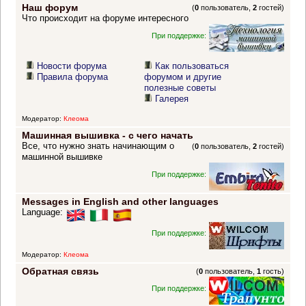
Наш форум
(
0
пользователь,
2
гостей)
Что происходит на форуме интересного
При поддержке:
Новости форума
Как пользоваться
Правила форума
форумом и другие
полезные советы
Галерея
Модератор:
Клеома
Машинная вышивка - с чего начать
Все, что нужно знать начинающим о
(
0
пользователь,
2
гостей)
машинной вышивке
При поддержке:
Messages in English and other languages
Language:
При поддержке:
Модератор:
Клеома
Обратная связь
(
0
пользователь,
1
гость)
При поддержке: