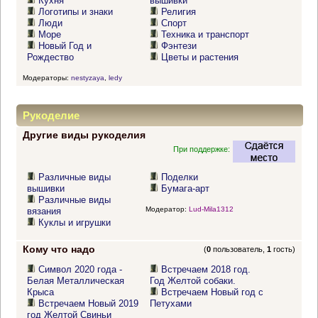
Кухня
вышивки
Логотипы и знаки
Религия
Люди
Спорт
Море
Техника и транспорт
Новый Год и
Фэнтези
Рождество
Цветы и растения
Модераторы:
nestyzaya
,
ledy
Рукоделие
Другие виды рукоделия
При поддержке:
Различные виды
Поделки
вышивки
Бумага-арт
Различные виды
Модератор:
Lud-Mila1312
вязания
Куклы и игрушки
Кому что надо
(
0
пользователь,
1
гость)
Символ 2020 года -
Встречаем 2018 год.
Белая Металлическая
Год Желтой собаки.
Крыса
Встречаем Новый год с
Встречаем Новый 2019
Петухами
год Желтой Свиньи