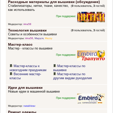
Расходные материалы для вышивки (обсуждение)
Стабилизаторы, нитки, ткани, качество,
(
0
пользователь,
3
гостей)
как использовать
При поддержке:
Модератор:
irina58
Технология вышивки
(
0
пользователь,
3
гостей)
Советы и особенности вышивки
Модераторы:
irina58
,
Маруся
,
Mazzy
Мастер-класс
Мастер - классы по вышивке
При поддержке:
Мастер-классы к
Мастер-классы по
новогодним праздникам
вышивке
Весенние мастер-
Мастер-классы по
классы
другим видам рукоделия
Идеи для вышивки
Новые идеи в машинной вышивке
При поддержке:
Модератор:
natali-krav
Ремонт одежды