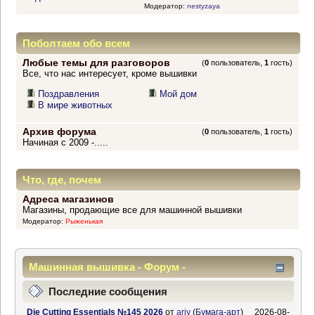
Модератор:
nestyzaya
Поболтаем обо всем
Любые темы для разговоров
(
0
пользователь,
1
гость)
Все, что нас интересует, кроме вышивки
Поздравления
Мой дом
В мире животных
Архив форума
(
0
пользователь,
1
гость)
Начиная с 2009 -.....
Что, где, почем
Адреса магазинов
Магазины, продающие все для машинной вышивки
Модератор:
Рыженькая
Машинная вышивка - Форум -
Информационный центр
Последние сообщения
Die Cutting Essentials №145 2026
от
ariy
(
Бумага-арт
)
2026-08-