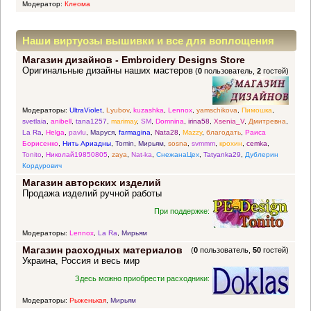
Модератор:
Клеома
Наши виртуозы вышивки и все для воплощения
Магазин дизайнов - Embroidery Designs Store
прекрасных идей
Оригинальные дизайны наших мастеров
(
0
пользователь,
2
гостей)
Модераторы:
UltraViolet
,
Lyubov
,
kuzashka
,
Lennox
,
yamschikova
,
Пимошка
,
svetlaia
,
anibell
,
tana1257
,
marimay
,
SM
,
Domnina
,
irina58
,
Xsenia_V
,
Дмитревна
,
La Ra
,
Helga
,
pavlu
,
Маруся
,
farmagina
,
Nata28
,
Mazzy
,
благодать
,
Раиса
Борисенко
,
Нить Ариадны
,
Tomin
,
Мирьям
,
sosna
,
svmmm
,
крохин
,
cemka
,
Tonito
,
Николай19850805
,
zaya
,
Nat-ka
,
СнежанаЦех
,
Tatyanka29
,
Дублерин
Кордурович
Магазин авторских изделий
Продажа изделий ручной работы
При поддержке:
Модераторы:
Lennox
,
La Ra
,
Мирьям
Магазин расходных материалов
(
0
пользователь,
50
гостей)
Украина, Россия и весь мир
Здесь можно приобрести расходники:
Модераторы:
Рыженькая
,
Мирьям