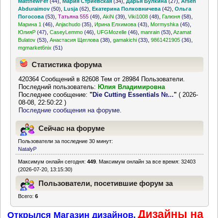
MatthewFef
(44)
,
Мария Стриевская
(34)
,
Дарья Булкина
(27)
,
Arsen
Abduraimov
(50)
,
Lusja
(62)
,
Екатерина Полковничева
(42)
,
Ольга
Погосова
(53)
,
Татьяна 555
(49)
,
AkiN
(39)
,
Viki1008
(48)
,
Галюня
(58)
,
Марина 1
(46)
,
Anjachudo
(35)
,
Ирина Елхимова
(43)
,
Mormyshka
(45)
,
ЮлияР
(47)
,
CaseyLemmo
(46)
,
UFGMozelle
(46)
,
manrain
(53)
,
Azamat
Bulatov
(53)
,
Анастасия Щеглова
(38)
,
gamakichi
(33)
,
9861421905
(36)
,
mgmarket6nix
(51)
Статистика форума
420364 Сообщений в 82608 Тем от 28984 Пользователи.
Последний пользователь:
Юлия Владимировна
Последнее сообщение:
"
Die Cutting Essentials №...
"
( 2026-
08-08, 22:50:22 )
Последние сообщения на форуме.
Сейчас на форуме
Пользователи за последние 30 минут:
NatalyP
Максимум онлайн сегодня:
449
. Максимум онлайн за все время: 32403
(2026-07-20, 13:15:30)
Пользователи, посетившие форум за
Всего:
6
последние 24 часа
Дизайны на
Открылся Магазин дизайнов.