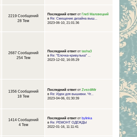
Последний ответ
от
Глеб Маловецкий
2219 Сообщений
в
Re: Смещение дизайна выш...
28 Тем
2023-06-10, 21:01:36
Последний ответ
от
tasha3
2687 Сообщений
в
Re: "Елочка-кривулька" ...
254 Тем
2023-12-02, 16:05:29
Последний ответ
от
ZvezdiMir
1356 Сообщений
в
Re: Идеи для вышивки. Чт...
18 Тем
2023-04-06, 01:30:39
Последний ответ
от
bylinka
1414 Сообщений
в
Re: РЕМОНТ ОДЕЖДЫ
4 Тем
2022-01-16, 11:11:41