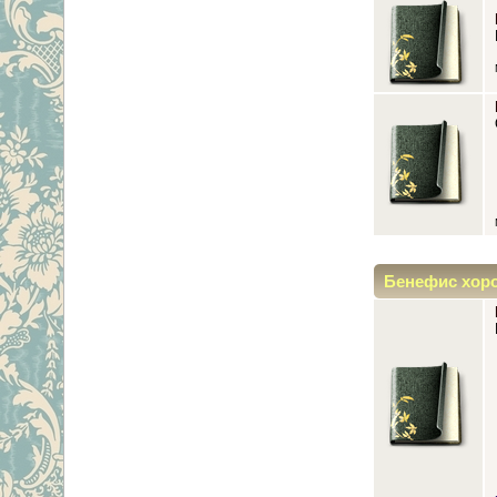
Бенефис хор