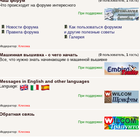
Наш форум
(
0
пользователь,
1
гость)
Что происходит на форуме интересного
При поддержке:
Новости форума
Как пользоваться форумом
Правила форума
и другие полезные советы
Галерея
Модератор:
Клеома
Машинная вышивка - с чего начать
(
0
пользователь,
1
гость)
Все, что нужно знать начинающим о машинной вышивке
При поддержке:
Messages in English and other languages
Language:
При поддержке:
Модератор:
Клеома
Обратная связь
При поддержке:
Модератор:
Клеома