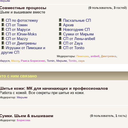
Мирьям
Совместные процессы
(
0
пользователь,
3
гостей)
Шьем и вышиваем вместе
СП по фотостежку
Пасхальные СП
СП от Томин
Архив
СП от Маруси
Новогодние СП
СП от Юлии-Moks
Сумки от Мирьям
СП от Mazzy
СП от Лены-anibell
СП от Дмитревны
СП от Zaya
Игрушки от Пимошки и
СП от Tonito
другие СП
Модераторы:
Пимошка
,
anibell
,
Дмитревна
,
Маруся
,
Mazzy
,
Раиса Борисенко
,
Tomin
,
Мирьям
,
Tonito
,
zaya
что с ним связано
Шитье кожи: МК для начинающих и профессионалов
Работа с кожей. Все секреты при шитье из кожи.
Модератор:
Мирьям
Сумки. Шьем & вышиваем
(
0
пользователь,
1
гость)
Модератор:
Борисова