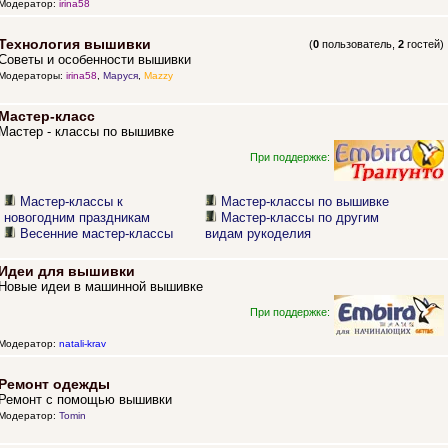
Модератор:
irina58
Технология вышивки
(
0
пользователь,
2
гостей)
Советы и особенности вышивки
Модераторы:
irina58
,
Маруся
,
Mazzy
Мастер-класс
Мастер - классы по вышивке
При поддержке:
Мастер-классы к
Мастер-классы по вышивке
новогодним праздникам
Мастер-классы по другим
Весенние мастер-классы
видам рукоделия
Идеи для вышивки
Новые идеи в машинной вышивке
При поддержке:
Модератор:
natali-krav
Ремонт одежды
Ремонт с помощью вышивки
Модератор:
Tomin