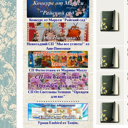
Конкурс от Маруси "Райский сад"
Новогодний СП "Мы все успеем!" от
Ани-Пимошки
СП Фотостежок от Марины Mazzy
СП От Светланы Svmmm "Орхидеи
для вас"
- - - - - - - - - - - - - - - - - - -
Уроки Embird от Tonito.