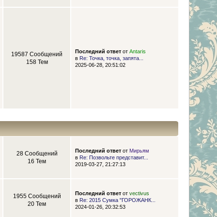
Последний ответ
от
Antaris
19587 Сообщений
в
Re: Точка, точка, запята...
158 Тем
2025-06-28, 20:51:02
Последний ответ
от
Мирьям
28 Сообщений
в
Re: Позвольте представит...
16 Тем
2019-03-27, 21:27:13
Последний ответ
от
vectivus
1955 Сообщений
в
Re: 2015 Сумка "ГОРОЖАНК...
20 Тем
2024-01-26, 20:32:53