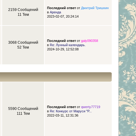
Последний ответ
от
Дмитрий Тришкин
2159 Сообщений
в
Аренда
11 Тем
2023-02-07, 20:24:14
Последний ответ
от
galy090358
3068 Сообщений
в
Re: Лунный календарь.
52 Тем
2024-10-29, 12:52:08
Последний ответ
от
qwerty77719
5590 Сообщений
в
Re: Конкурс от Маруси "Р...
111 Тем
2022-03-11, 12:31:36