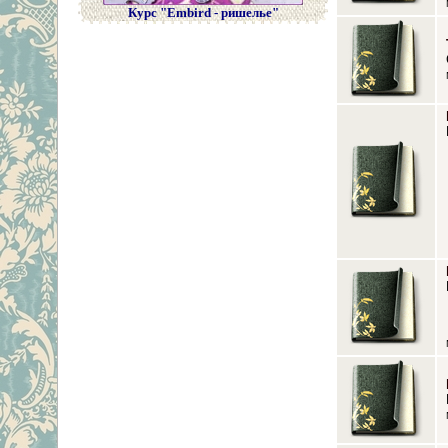
Курс "Embird - ришелье"