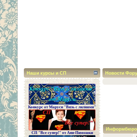
Наши курсы и СП
Новости Фор
Конкурс от Маруси "Вязь с лилиями"
Информбюро
СП "Все супер!" от Ани-Пимошки