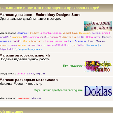
зы вышивки и все для воплощения прекрасных идей
Магазин дизайнов - Embroidery Designs Store
Оригинальные дизайны наших мастеров
Модераторы:
UltraViolet
,
Lyubov
,
kuzashka
,
Lennox
,
yamschikova
,
Пимошка
,
svetlaia
,
anibell
,
tana1257
,
marimay
,
SM
,
Domnina
,
irina58
,
Xsenia_V
,
Дмитревна
,
La Ra
,
Helga
,
pavlu
,
Маруся
,
farmagina
,
Nata28
,
Mazzy
,
благодать
,
Раиса Борисенко
,
Нить Ариадны
,
Tomin
,
Мирьям
,
sosna
,
svmmm
,
крохин
,
cemka
,
Tonito
,
Николай19850805
,
zaya
,
Nat-ka
,
СнежанаЦех
,
Tatyanka29
,
Дублерин Кордурович
Магазин авторских изделий
Продажа изделий ручной работы
При поддержке:
Модераторы:
Lennox
,
La Ra
,
Мирьям
Магазин расходных материалов
Украина, Россия и весь мир
Здесь можно приобрести расходники:
Модераторы:
Рыженькая
,
Мирьям
ной вышивке