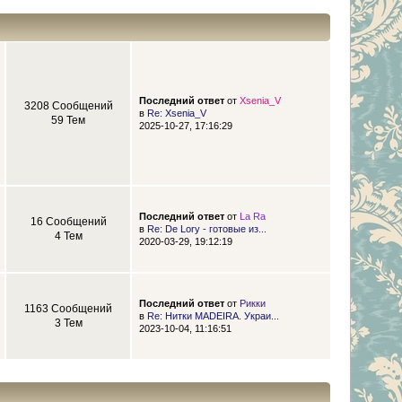
Последний ответ
от
Xsenia_V
3208 Сообщений
в
Re: Xsenia_V
59 Тем
2025-10-27, 17:16:29
Последний ответ
от
La Ra
16 Сообщений
в
Re: De Lory - готовые из...
4 Тем
2020-03-29, 19:12:19
Последний ответ
от
Рикки
1163 Сообщений
в
Re: Нитки MADEIRA. Украи...
3 Тем
2023-10-04, 11:16:51