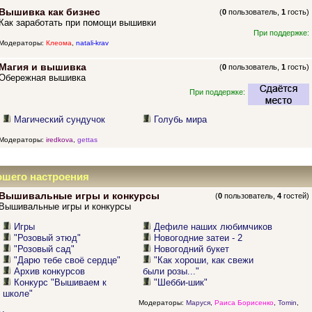
Вышивка как бизнес
(
0
пользователь,
1
гость)
Как заработать при помощи вышивки
При поддержке:
Модераторы:
Клеома
,
natali-krav
Магия и вышивка
(
0
пользователь,
1
гость)
Обережная вышивка
При поддержке:
Магический сундучок
Голубь мира
Модераторы:
iredkova
,
gettas
ошего настроения
Вышивальные игры и конкурсы
(
0
пользователь,
4
гостей)
Вышивальные игры и конкурсы
Игры
Дефиле наших любимчиков
"Розовый этюд"
Новогодние затеи - 2
"Розовый сад"
Новогодний букет
"Дарю тебе своё сердце"
"Как хороши, как свежи
Архив конкурсов
были розы..."
Конкурс "Вышиваем к
"Шебби-шик"
школе"
Модераторы:
Маруся
,
Раиса Борисенко
,
Tomin
,