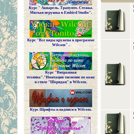
Курс " Акварель. Трапунто. Стежка.
Мягкая игрушка в Embird Studio".
Курс "Все виды кружева в программе
Wilcom" .
Курс "Витражная
техника"."Имитация тиснение по коже
в стиле "Шеридан" в Wilcom.
Курс Шрифты и надписи в Wilcom.