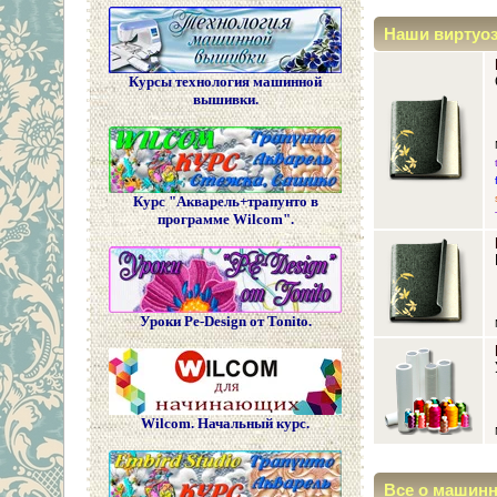
Наши виртуо
Курсы технология машинной
вышивки.
Курс "Акварель+трапунто в
программе Wilcom".
Уроки Pe-Design от Tonito.
Wilcom. Начальный курс.
Все о машин