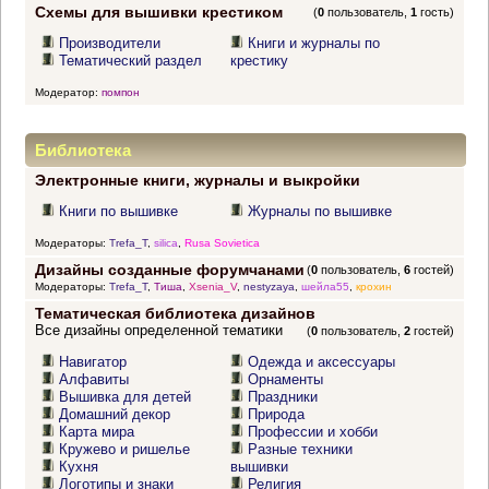
Схемы для вышивки крестиком
(
0
пользователь,
1
гость)
Производители
Книги и журналы по
Тематический раздел
крестику
Модератор:
помпон
Библиотека
Электронные книги, журналы и выкройки
Книги по вышивке
Журналы по вышивке
Модераторы:
Trefa_T
,
silica
,
Rusa Sovietica
Дизайны созданные форумчанами
(
0
пользователь,
6
гостей)
Модераторы:
Trefa_T
,
Тиша
,
Xsenia_V
,
nestyzaya
,
шейла55
,
крохин
Тематическая библиотека дизайнов
Все дизайны определенной тематики
(
0
пользователь,
2
гостей)
Навигатор
Одежда и аксессуары
Алфавиты
Орнаменты
Вышивка для детей
Праздники
Домашний декор
Природа
Карта мира
Профессии и хобби
Кружево и ришелье
Разные техники
Кухня
вышивки
Логотипы и знаки
Религия