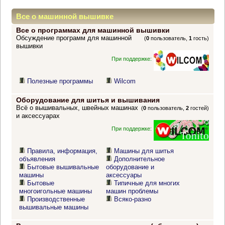
Все о машинной вышивке
Все о программах для машинной вышивки
Обсуждение программ для машинной
(
0
пользователь,
1
гость)
вышивки
При поддержке:
Полезные программы
Wilcom
Оборудование для шитья и вышивания
Всё о вышивальных, швейных машинах
(
0
пользователь,
2
гостей)
и аксессуарах
При поддержке:
Правила, информация,
Машины для шитья
объявления
Дополнительное
Бытовые вышивальные
оборудование и
машины
аксессуары
Бытовые
Типичные для многих
многоигольные машины
машин проблемы
Производственные
Всяко-разно
вышивальные машины