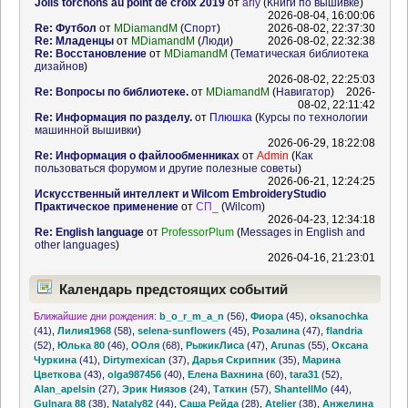
Jolis torchons au point de croix 2019
от
ariy
(
Книги по вышивке
)
2026-08-04, 16:00:06
Re: Футбол
от
MDiamandM
(
Спорт
)
2026-08-02, 22:37:30
Re: Младенцы
от
MDiamandM
(
Люди
)
2026-08-02, 22:32:38
Re: Восстановление
от
MDiamandM
(
Тематическая библиотека
дизайнов
)
2026-08-02, 22:25:03
Re: Вопросы по библиотеке.
от
MDiamandM
(
Навигатор
)
2026-
08-02, 22:11:42
Re: Информация по разделу.
от
Плюшка
(
Курсы по технологии
машинной вышивки
)
2026-06-29, 18:22:08
Re: Информация о файлообменниках
от
Admin
(
Как
пользоваться форумом и другие полезные советы
)
2026-06-21, 12:24:25
Искусственный интеллект и Wilcom EmbroideryStudio
Практическое применение
от
СП_
(
Wilcom
)
2026-04-23, 12:34:18
Re: English language
от
ProfessorPlum
(
Messages in English and
other languages
)
2026-04-16, 21:23:01
Календарь предстоящих событий
Ближайшие дни рождения:
b_o_r_m_a_n
(56)
,
Фиора
(45)
,
oksanochka
(41)
,
Лилия1968
(58)
,
selena-sunflowers
(45)
,
Розалина
(47)
,
flandria
(52)
,
Юлька 80
(46)
,
ООля
(68)
,
РыжикЛиса
(47)
,
Arunas
(55)
,
Оксана
Чуркина
(41)
,
Dirtymexican
(37)
,
Дарья Скрипник
(35)
,
Марина
Цветкова
(43)
,
olga987456
(40)
,
Елена Вахнина
(60)
,
tara31
(52)
,
Alan_apelsin
(27)
,
Эрик Ниязов
(24)
,
Таткин
(57)
,
ShantellMo
(44)
,
Gulnara 88
(38)
,
Nataly82
(44)
,
Саша Рейда
(28)
,
Atelier
(38)
,
Анжелина