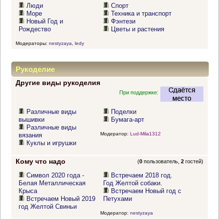
Люди
Спорт
Море
Техника и транспорт
Новый Год и
Фэнтези
Рождество
Цветы и растения
Модераторы:
nestyzaya
,
ledy
Рукоделие
Другие виды рукоделия
При поддержке:
Различные виды
Поделки
вышивки
Бумага-арт
Различные виды
Модератор:
Lud-Mila1312
вязания
Куклы и игрушки
Кому что надо
(
0
пользователь,
2
гостей)
Символ 2020 года -
Встречаем 2018 год.
Белая Металлическая
Год Желтой собаки.
Крыса
Встречаем Новый год с
Встречаем Новый 2019
Петухами
год Желтой Свиньи
Модератор:
nestyzaya