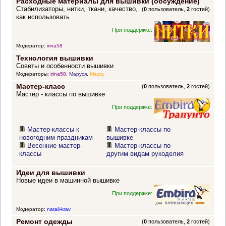
Расходные материалы для вышивки (обсуждение)
Стабилизаторы, нитки, ткани, качество,
(
0
пользователь,
2
гостей)
как использовать
При поддержке:
Модератор:
irina58
Технология вышивки
Советы и особенности вышивки
Модераторы:
irina58
,
Маруся
,
Mazzy
Мастер-класс
(
0
пользователь,
2
гостей)
Мастер - классы по вышивке
При поддержке:
Мастер-классы к
Мастер-классы по
новогодним праздникам
вышивке
Весенние мастер-
Мастер-классы по
классы
другим видам рукоделия
Идеи для вышивки
Новые идеи в машинной вышивке
При поддержке:
Модератор:
natali-krav
Ремонт одежды
(
0
пользователь,
2
гостей)