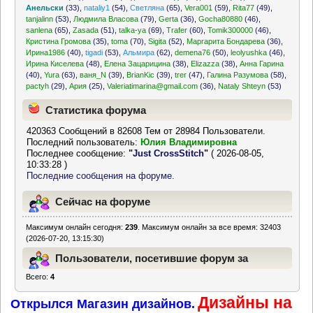
Анельски
(33)
,
nataliy1
(54)
,
Светляна
(65)
,
Vera001
(59)
,
Rita77
(49)
,
tanjalinn
(53)
,
Людмила Власова
(79)
,
Gerta
(36)
,
Gocha80880
(46)
,
sanlena
(65)
,
Zasada
(51)
,
talka-ya
(69)
,
Trafer
(60)
,
Tomik300000
(46)
,
Кристина Громова
(35)
,
toma
(70)
,
Sigita
(52)
,
Маргарита Бондарева
(36)
,
Ирина1986
(40)
,
tigadi
(53)
,
Альмира
(62)
,
demena76
(50)
,
leolyushka
(46)
,
Ирина Киселева
(48)
,
Елена Зацарицина
(38)
,
Elizazza
(38)
,
Анна Гарина
(40)
,
Yura
(63)
,
ваня_N
(39)
,
BrianKic
(39)
,
trer
(47)
,
Галина Разумова
(58)
,
pactyh
(29)
,
Ария
(25)
,
Valeriatimarina@gmail.com
(36)
,
Nataly Shteyn
(53)
Статистика форума
420363 Сообщений в 82608 Тем от 28984 Пользователи.
Последний пользователь:
Юлия Владимировна
Последнее сообщение:
"
Just CrossStitch
"
( 2026-08-05,
10:33:28 )
Последние сообщения на форуме.
Сейчас на форуме
Максимум онлайн сегодня:
239
. Максимум онлайн за все время: 32403
(2026-07-20, 13:15:30)
Пользователи, посетившие форум за
Всего:
4
последние 24 часа
Дизайны на
Открылся Магазин дизайнов.