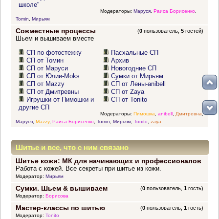
школе"
Модераторы:
Маруся
,
Раиса Борисенко
,
Tomin
,
Мирьям
Совместные процессы
(
0
пользователь,
5
гостей)
Шьем и вышиваем вместе
СП по фотостежку
Пасхальные СП
СП от Томин
Архив
СП от Маруси
Новогодние СП
СП от Юлии-Moks
Сумки от Мирьям
СП от Mazzy
СП от Лены-anibell
СП от Дмитревны
СП от Zaya
Игрушки от Пимошки и
СП от Tonito
другие СП
Модераторы:
Пимошка
,
anibell
,
Дмитревна
,
Маруся
,
Mazzy
,
Раиса Борисенко
,
Tomin
,
Мирьям
,
Tonito
,
zaya
Шитье и все, что с ним связано
Шитье кожи: МК для начинающих и профессионалов
Работа с кожей. Все секреты при шитье из кожи.
Модератор:
Мирьям
Сумки. Шьем & вышиваем
(
0
пользователь,
1
гость)
Модератор:
Борисова
Мастер-классы по шитью
(
0
пользователь,
1
гость)
Модератор:
Tonito