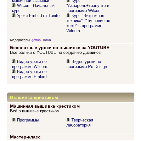
машинной вышивки
Курс
Wilcom. Начальный
"Акварель+трапунто в
курс
программе Wilcom"
Уроки Embird от Tonito
Курс "Витражная
техника". "Тиснение по
коже" в программе
Wilcom
Модераторы:
gettas
,
Tomin
Бесплатные уроки по вышивке на YOUTUBE
Все ролики с YOUTUBE по созданию дизайнов
Видео уроки по
Видео уроки по
программе Wilcom
программе Pe-Design
Видео уроки по
программе Embird.
Вышивка крестиком
Машинная вышивка крестиком
Всё о вышивке крестиком
Программы
Творческая
лаборатория
Мастер-класс