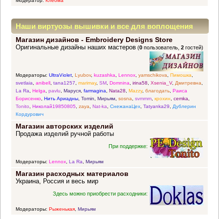
Модератор:
Клеома
Наши виртуозы вышивки и все для воплощения
Магазин дизайнов - Embroidery Designs Store
прекрасных идей
Оригинальные дизайны наших мастеров
(
0
пользователь,
2
гостей)
Модераторы:
UltraViolet
,
Lyubov
,
kuzashka
,
Lennox
,
yamschikova
,
Пимошка
,
svetlaia
,
anibell
,
tana1257
,
marimay
,
SM
,
Domnina
,
irina58
,
Xsenia_V
,
Дмитревна
,
La Ra
,
Helga
,
pavlu
,
Маруся
,
farmagina
,
Nata28
,
Mazzy
,
благодать
,
Раиса
Борисенко
,
Нить Ариадны
,
Tomin
,
Мирьям
,
sosna
,
svmmm
,
крохин
,
cemka
,
Tonito
,
Николай19850805
,
zaya
,
Nat-ka
,
СнежанаЦех
,
Tatyanka29
,
Дублерин
Кордурович
Магазин авторских изделий
Продажа изделий ручной работы
При поддержке:
Модераторы:
Lennox
,
La Ra
,
Мирьям
Магазин расходных материалов
Украина, Россия и весь мир
Здесь можно приобрести расходники:
Модераторы:
Рыженькая
,
Мирьям