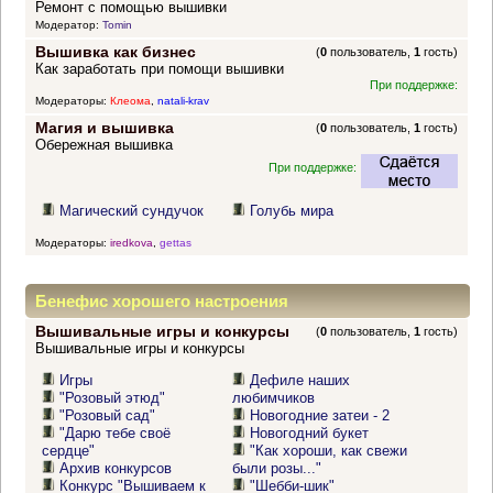
Ремонт с помощью вышивки
Модератор:
Tomin
Вышивка как бизнес
(
0
пользователь,
1
гость)
Как заработать при помощи вышивки
При поддержке:
Модераторы:
Клеома
,
natali-krav
Магия и вышивка
(
0
пользователь,
1
гость)
Обережная вышивка
При поддержке:
Магический сундучок
Голубь мира
Модераторы:
iredkova
,
gettas
Бенефис хорошего настроения
Вышивальные игры и конкурсы
(
0
пользователь,
1
гость)
Вышивальные игры и конкурсы
Игры
Дефиле наших
"Розовый этюд"
любимчиков
"Розовый сад"
Новогодние затеи - 2
"Дарю тебе своё
Новогодний букет
сердце"
"Как хороши, как свежи
Архив конкурсов
были розы..."
Конкурс "Вышиваем к
"Шебби-шик"