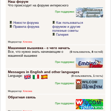
Наш форум
Что происходит на форуме интересного
При поддержке:
Новости форума
Как пользоваться
Правила форума
форумом и другие
полезные советы
Галерея
Модератор:
Клеома
Машинная вышивка - с чего начать
Все, что нужно знать начинающим о
(
0
пользователь,
8
гостей)
машинной вышивке
При поддержке:
Messages in English and other languages
Language:
(
0
пользователь,
1
гость)
При поддержке:
Модератор:
Клеома
Обратная связь
При поддержке: