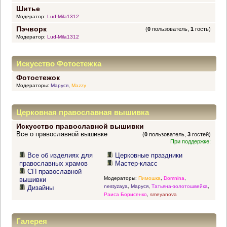
Шитье
Модератор:
Lud-Mila1312
Пэчворк
(
0
пользователь,
1
гость)
Модератор:
Lud-Mila1312
Искусство Фотостежка
Фотостежок
Модераторы:
Маруся
,
Mazzy
Церковная православная вышивка
Искусство православной вышивки
Все о православной вышивке
(
0
пользователь,
3
гостей)
При поддержке:
Все об изделиях для
Церковные праздники
православных храмов
Мастер-класс
СП православной
Модераторы:
Пимошка
,
Domnina
,
вышивки
nestyzaya
,
Маруся
,
Татьяна-золотошвейка
,
Дизайны
Раиса Борисенко
,
smeyanova
Галерея