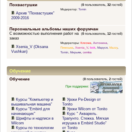
Похвастушки
(
0
пользователь,
32
гостей)
Модератор:
Tomin
Архив "Похвастушек"
2009-2016
Персональные альбомы наших форумчан
С возможностью выполнения работ на
(
0
пользователь,
12
гостей)
заказ
Модераторы:
Клеома
,
Антонина
,
Xsenia_V (Oksana
Пимошка
,
Xsenia_V
,
listik
,
Маруся
,
Mazzy
,
Vushkan)
Tomin
,
Мирьям
,
cemka
Обучение
Обучение
(
0
пользователь,
2
гостей)
При поддержке:
Курсы "Компьютер и
Уроки Pe-Design от
вышивальная машина"
Tonito
Курсы "Embird для
Уроки Wilcom от Tonito
начинающих"
Курс " Акварель.
Шрифты и надписи в
Трапунто. Стежка. Мягкая
Wilcom
игрушка в Embird Studio"
Курсы по технологии
от Tonito