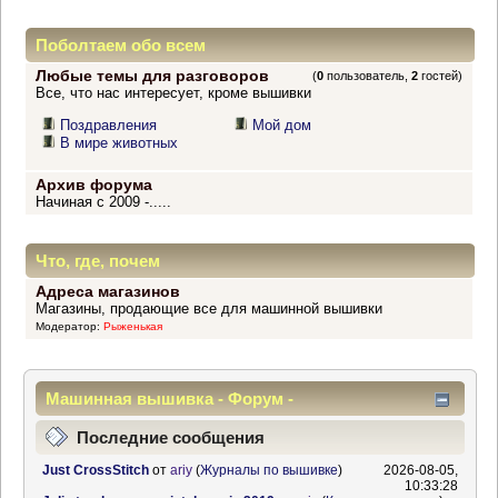
Поболтаем обо всем
Любые темы для разговоров
(
0
пользователь,
2
гостей)
Все, что нас интересует, кроме вышивки
Поздравления
Мой дом
В мире животных
Архив форума
Начиная с 2009 -.....
Что, где, почем
Адреса магазинов
Магазины, продающие все для машинной вышивки
Модератор:
Рыженькая
Машинная вышивка - Форум -
Информационный центр
Последние сообщения
Just CrossStitch
от
ariy
(
Журналы по вышивке
)
2026-08-05,
10:33:28