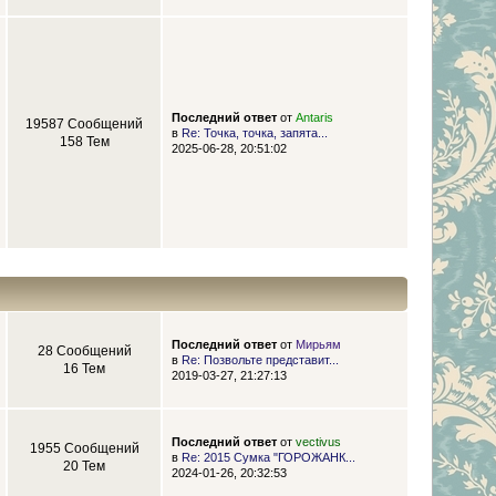
Последний ответ
от
Antaris
19587 Сообщений
в
Re: Точка, точка, запята...
158 Тем
2025-06-28, 20:51:02
Последний ответ
от
Мирьям
28 Сообщений
в
Re: Позвольте представит...
16 Тем
2019-03-27, 21:27:13
Последний ответ
от
vectivus
1955 Сообщений
в
Re: 2015 Сумка "ГОРОЖАНК...
20 Тем
2024-01-26, 20:32:53