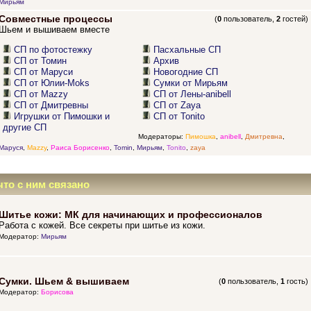
Мирьям
Совместные процессы
(
0
пользователь,
2
гостей)
Шьем и вышиваем вместе
СП по фотостежку
Пасхальные СП
СП от Томин
Архив
СП от Маруси
Новогодние СП
СП от Юлии-Moks
Сумки от Мирьям
СП от Mazzy
СП от Лены-anibell
СП от Дмитревны
СП от Zaya
Игрушки от Пимошки и
СП от Tonito
другие СП
Модераторы:
Пимошка
,
anibell
,
Дмитревна
,
Маруся
,
Mazzy
,
Раиса Борисенко
,
Tomin
,
Мирьям
,
Tonito
,
zaya
что с ним связано
Шитье кожи: МК для начинающих и профессионалов
Работа с кожей. Все секреты при шитье из кожи.
Модератор:
Мирьям
Сумки. Шьем & вышиваем
(
0
пользователь,
1
гость)
Модератор:
Борисова