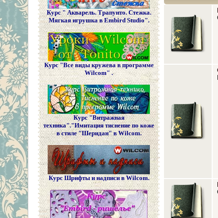
Курс " Акварель. Трапунто. Стежка.
Мягкая игрушка в Embird Studio".
Курс "Все виды кружева в программе
Wilcom" .
Курс "Витражная
техника"."Имитация тиснение по коже
в стиле "Шеридан" в Wilcom.
Курс Шрифты и надписи в Wilcom.