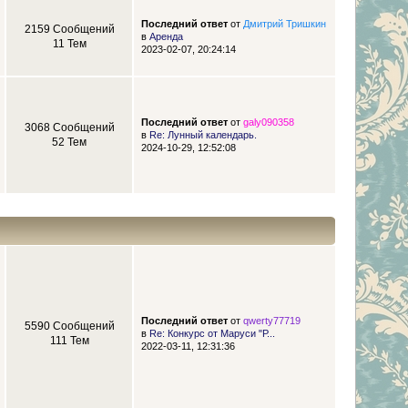
Последний ответ
от
Дмитрий Тришкин
2159 Сообщений
в
Аренда
11 Тем
2023-02-07, 20:24:14
Последний ответ
от
galy090358
3068 Сообщений
в
Re: Лунный календарь.
52 Тем
2024-10-29, 12:52:08
Последний ответ
от
qwerty77719
5590 Сообщений
в
Re: Конкурс от Маруси "Р...
111 Тем
2022-03-11, 12:31:36