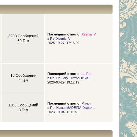
Последний ответ
от
Xsenia_V
3208 Сообщений
в
Re: Xsenia_V
59 Тем
2025-10-27, 17:16:29
Последний ответ
от
La Ra
16 Сообщений
в
Re: De Lory - готовые из...
4 Тем
2020-03-29, 19:12:19
Последний ответ
от
Рикки
1163 Сообщений
в
Re: Нитки MADEIRA. Украи...
3 Тем
2023-10-04, 11:16:51