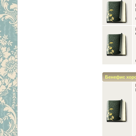
Бенефис хор