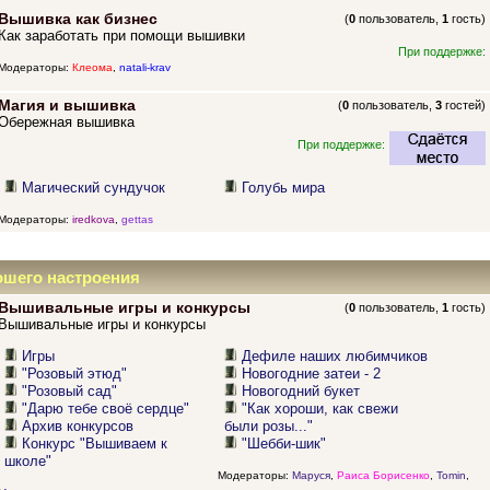
Вышивка как бизнес
(
0
пользователь,
1
гость)
Как заработать при помощи вышивки
При поддержке:
Модераторы:
Клеома
,
natali-krav
Магия и вышивка
(
0
пользователь,
3
гостей)
Обережная вышивка
При поддержке:
Магический сундучок
Голубь мира
Модераторы:
iredkova
,
gettas
ошего настроения
Вышивальные игры и конкурсы
(
0
пользователь,
1
гость)
Вышивальные игры и конкурсы
Игры
Дефиле наших любимчиков
"Розовый этюд"
Новогодние затеи - 2
"Розовый сад"
Новогодний букет
"Дарю тебе своё сердце"
"Как хороши, как свежи
Архив конкурсов
были розы..."
Конкурс "Вышиваем к
"Шебби-шик"
школе"
Модераторы:
Маруся
,
Раиса Борисенко
,
Tomin
,