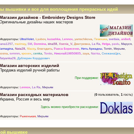
зы вышивки и все для воплощения прекрасных идей
Магазин дизайнов - Embroidery Designs Store
Оригинальные дизайны наших мастеров
Модераторы:
UltraViolet
,
Lyubov
,
kuzashka
,
Lennox
,
yamschikova
,
Пимошка
,
svetlaia
,
anibell
,
tana1257
,
marimay
,
SM
,
Domnina
,
irina58
,
Xsenia_V
,
Дмитревна
,
La Ra
,
Helga
,
pavlu
,
Маруся
,
farmagina
,
Nata28
,
Mazzy
,
благодать
,
Раиса Борисенко
,
Нить Ариадны
,
Tomin
,
Мирьям
,
sosna
,
svmmm
,
крохин
,
cemka
,
Tonito
,
Николай19850805
,
zaya
,
Nat-ka
,
СнежанаЦех
,
Tatyanka29
,
Дублерин Кордурович
Магазин авторских изделий
Продажа изделий ручной работы
При поддержке:
Модераторы:
Lennox
,
La Ra
,
Мирьям
Магазин расходных материалов
(
0
пользователь,
1
гость)
Украина, Россия и весь мир
Здесь можно приобрести расходники:
Модераторы:
Рыженькая
,
Мирьям
ной вышивке