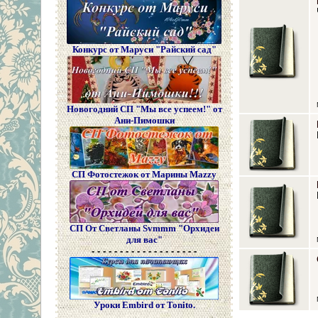
Конкурс от Маруси "Райский сад"
Новогодний СП "Мы все успеем!" от
Ани-Пимошки
СП Фотостежок от Марины Mazzy
СП От Светланы Svmmm "Орхидеи
для вас"
- - - - - - - - - - - - - - - - - - -
Уроки Embird от Tonito.