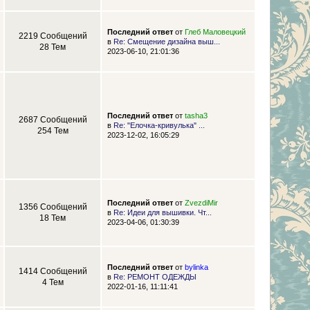
Последний ответ
от
Глеб Маловецкий
2219 Сообщений
в
Re: Смещение дизайна выш...
28 Тем
2023-06-10, 21:01:36
Последний ответ
от
tasha3
2687 Сообщений
в
Re: "Елочка-кривулька" ...
254 Тем
2023-12-02, 16:05:29
Последний ответ
от
ZvezdiMir
1356 Сообщений
в
Re: Идеи для вышивки. Чт...
18 Тем
2023-04-06, 01:30:39
Последний ответ
от
bylinka
1414 Сообщений
в
Re: РЕМОНТ ОДЕЖДЫ
4 Тем
2022-01-16, 11:11:41