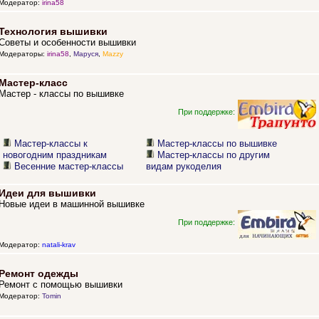
Модератор:
irina58
Технология вышивки
Советы и особенности вышивки
Модераторы:
irina58
,
Маруся
,
Mazzy
Мастер-класс
Мастер - классы по вышивке
При поддержке:
Мастер-классы к
Мастер-классы по вышивке
новогодним праздникам
Мастер-классы по другим
Весенние мастер-классы
видам рукоделия
Идеи для вышивки
Новые идеи в машинной вышивке
При поддержке:
Модератор:
natali-krav
Ремонт одежды
Ремонт с помощью вышивки
Модератор:
Tomin