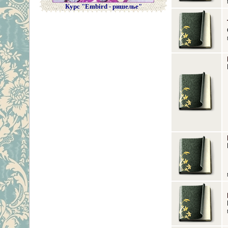
Курс "Embird - ришелье"