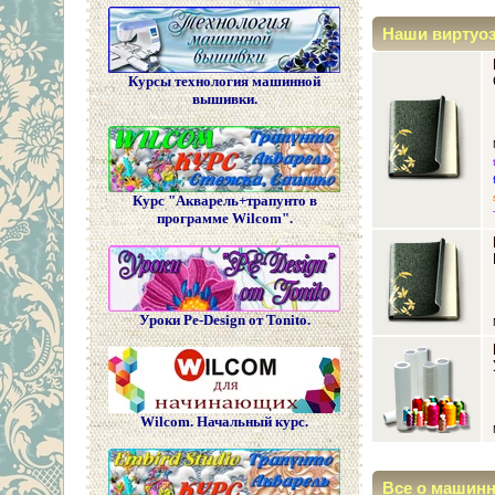
Наши виртуо
Курсы технология машинной
вышивки.
Курс "Акварель+трапунто в
программе Wilcom".
Уроки Pe-Design от Tonito.
Wilcom. Начальный курс.
Все о машин