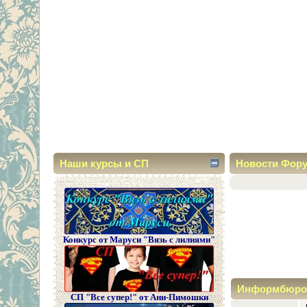
Наши курсы и СП
Новости Фор
Конкурс от Маруси "Вязь с лилиями"
Информбюро
СП "Все супер!" от Ани-Пимошки