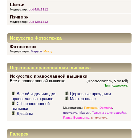
Шитье
Модератор:
Lud-Mila1312
Пэчворк
Модератор:
Lud-Mila1312
Искусство Фотостежка
Фотостежок
Модераторы:
Маруся
,
Mazzy
Церковная православная вышивка
Искусство православной вышивки
Все о православной вышивке
(
0
пользователь,
5
гостей)
При поддержке:
Все об изделиях для
Церковные праздники
православных храмов
Мастер-класс
СП православной
Модераторы:
Пимошка
,
Domnina
,
вышивки
nestyzaya
,
Маруся
,
Татьяна-золотошвейка
,
Дизайны
Раиса Борисенко
,
smeyanova
Галерея