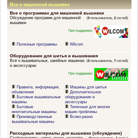
Все о машинной вышивке
Все о программах для машинной вышивки
Обсуждение программ для машинной
(
0
пользователь,
2
гостей)
вышивки
При поддержке:
Полезные программы
Wilcom
Оборудование для шитья и вышивания
Всё о вышивальных, швейных машинах
(
0
пользователь,
7
гостей)
и аксессуарах
При поддержке:
Правила, информация,
Машины для шитья
объявления
Дополнительное
Бытовые вышивальные
оборудование и
машины
аксессуары
Бытовые
Типичные для многих
многоигольные машины
машин проблемы
Производственные
Всяко-разно
вышивальные машины
Расходные материалы для вышивки (обсуждение)
Стабилизаторы, нитки, ткани, качество,