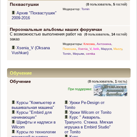
Похвастушки
(
0
пользователь,
5
гостей)
Модератор:
Tomin
Архив "Похвастушек"
2009-2016
Персональные альбомы наших форумчан
С возможностью выполнения работ на
(
0
пользователь,
14
гостей)
заказ
Модераторы:
Клеома
,
Антонина
,
Xsenia_V (Oksana
Пимошка
,
Xsenia_V
,
listik
,
Маруся
,
Mazzy
,
Vushkan)
Tomin
,
Мирьям
,
cemka
Обучение
Обучение
(
0
пользователь,
1
гость)
При поддержке:
Курсы "Компьютер и
Уроки Pe-Design от
вышивальная машина"
Tonito
Курсы "Embird для
Уроки Wilcom от Tonito
начинающих"
Курс " Акварель.
Шрифты и надписи в
Трапунто. Стежка. Мягкая
Wilcom
игрушка в Embird Studio"
Курсы по технологии
от Tonito
машинной вышивки
Курс