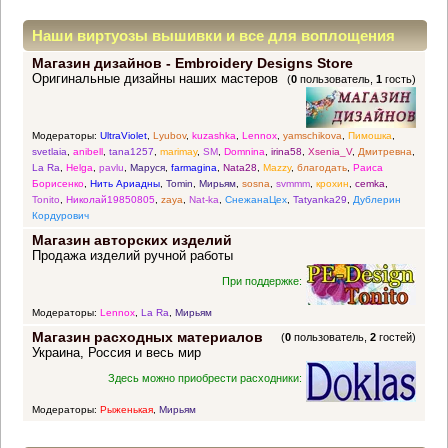
Наши виртуозы вышивки и все для воплощения
Магазин дизайнов - Embroidery Designs Store
прекрасных идей
Оригинальные дизайны наших мастеров
(
0
пользователь,
1
гость)
Модераторы:
UltraViolet
,
Lyubov
,
kuzashka
,
Lennox
,
yamschikova
,
Пимошка
,
svetlaia
,
anibell
,
tana1257
,
marimay
,
SM
,
Domnina
,
irina58
,
Xsenia_V
,
Дмитревна
,
La Ra
,
Helga
,
pavlu
,
Маруся
,
farmagina
,
Nata28
,
Mazzy
,
благодать
,
Раиса
Борисенко
,
Нить Ариадны
,
Tomin
,
Мирьям
,
sosna
,
svmmm
,
крохин
,
cemka
,
Tonito
,
Николай19850805
,
zaya
,
Nat-ka
,
СнежанаЦех
,
Tatyanka29
,
Дублерин
Кордурович
Магазин авторских изделий
Продажа изделий ручной работы
При поддержке:
Модераторы:
Lennox
,
La Ra
,
Мирьям
Магазин расходных материалов
(
0
пользователь,
2
гостей)
Украина, Россия и весь мир
Здесь можно приобрести расходники:
Модераторы:
Рыженькая
,
Мирьям