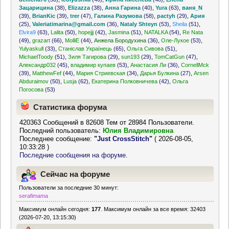
Зацарицина
(38)
,
Elizazza
(38)
,
Анна Гарина
(40)
,
Yura
(63)
,
ваня_N
(39)
,
BrianKic
(39)
,
trer
(47)
,
Галина Разумова
(58)
,
pactyh
(29)
,
Ария
(25)
,
Valeriatimarina@gmail.com
(36)
,
Nataly Shteyn
(53)
,
Sheila
(51)
,
Elvira9
(63)
,
Lalita
(50)
,
hopejjj
(42)
,
Jasmina
(51)
,
NATALKA
(54)
,
Re Nata
(49)
,
grazart
(66)
,
MolliE
(44)
,
Анжела Бородухина
(36)
,
Оле-Лукое
(53)
,
Yulyaskull
(33)
,
Станіслав Українець
(65)
,
Ольга Сивова
(51)
,
MichaelToody
(51)
,
Зиля Тагирова
(29)
,
sun193
(29)
,
TomCatGun
(47)
,
Александр032
(45)
,
владимир купаев
(53)
,
Анастасия Ли
(36)
,
CornellMck
(39)
,
MatthewFef
(44)
,
Мария Стриевская
(34)
,
Дарья Булкина
(27)
,
Arsen
Abduraimov
(50)
,
Lusja
(62)
,
Екатерина Полковничева
(42)
,
Ольга
Погосова
(53)
Статистика форума
420363 Сообщений в 82608 Тем от 28984 Пользователи.
Последний пользователь:
Юлия Владимировна
Последнее сообщение:
"
Just CrossStitch
"
( 2026-08-05,
10:33:28 )
Последние сообщения на форуме.
Сейчас на форуме
Пользователи за последние 30 минут:
serafimama
Максимум онлайн сегодня:
177
. Максимум онлайн за все время: 32403
(2026-07-20, 13:15:30)