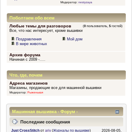
Модератор:
nestyzaya
Поболтаем обо всем
Любые темы для разговоров
(
0
пользователь,
5
гостей)
Все, что нас интересует, кроме вышивки
Поздравления
Мой дом
В мире животных
Архив форума
Начиная с 2009 -.....
Что, где, почем
Адреса магазинов
Магазины, продающие все для машинной вышивки
Модератор:
Рыженькая
Машинная вышивка - Форум -
Информационный центр
Последние сообщения
Just CrossStitch
от
ariy
(
Журналы по вышивке
)
2026-08-05,