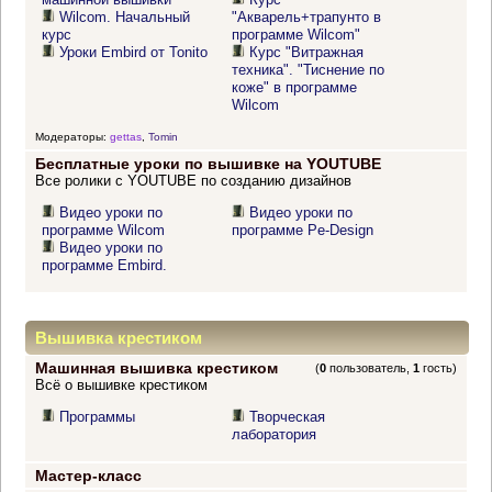
Wilcom. Начальный
"Акварель+трапунто в
курс
программе Wilcom"
Уроки Embird от Tonito
Курс "Витражная
техника". "Тиснение по
коже" в программе
Wilcom
Модераторы:
gettas
,
Tomin
Бесплатные уроки по вышивке на YOUTUBE
Все ролики с YOUTUBE по созданию дизайнов
Видео уроки по
Видео уроки по
программе Wilcom
программе Pe-Design
Видео уроки по
программе Embird.
Вышивка крестиком
Машинная вышивка крестиком
(
0
пользователь,
1
гость)
Всё о вышивке крестиком
Программы
Творческая
лаборатория
Мастер-класс