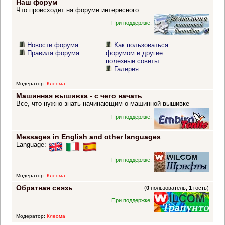
Наш форум
Что происходит на форуме интересного
При поддержке:
Новости форума
Как пользоваться
Правила форума
форумом и другие
полезные советы
Галерея
Модератор:
Клеома
Машинная вышивка - с чего начать
Все, что нужно знать начинающим о машинной вышивке
При поддержке:
Messages in English and other languages
Language:
При поддержке:
Модератор:
Клеома
Обратная связь
(
0
пользователь,
1
гость)
При поддержке:
Модератор:
Клеома