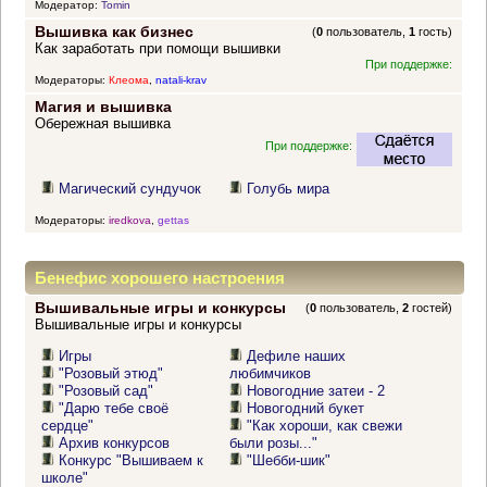
Модератор:
Tomin
Вышивка как бизнес
(
0
пользователь,
1
гость)
Как заработать при помощи вышивки
При поддержке:
Модераторы:
Клеома
,
natali-krav
Магия и вышивка
Обережная вышивка
При поддержке:
Магический сундучок
Голубь мира
Модераторы:
iredkova
,
gettas
Бенефис хорошего настроения
Вышивальные игры и конкурсы
(
0
пользователь,
2
гостей)
Вышивальные игры и конкурсы
Игры
Дефиле наших
"Розовый этюд"
любимчиков
"Розовый сад"
Новогодние затеи - 2
"Дарю тебе своё
Новогодний букет
сердце"
"Как хороши, как свежи
Архив конкурсов
были розы..."
Конкурс "Вышиваем к
"Шебби-шик"
школе"