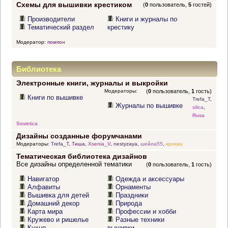
Схемы для вышивки крестиком
(
0
пользователь,
5
гостей)
Производители
Книги и журналы по
Тематический раздел
крестику
Модератор:
помпон
Библиотека
Электронные книги, журналы и выкройки
Модераторы:
(
0
пользователь,
1
гость)
Книги по вышивке
Trefa_T
,
Журналы по вышивке
silica
,
Rusa
Sovietica
Дизайны созданные форумчанами
Модераторы:
Trefa_T
,
Тиша
,
Xsenia_V
,
nestyzaya
,
шейла55
,
крохин
Тематическая библиотека дизайнов
Все дизайны определенной тематики
(
0
пользователь,
1
гость)
Навигатор
Одежда и аксессуары
Алфавиты
Орнаменты
Вышивка для детей
Праздники
Домашний декор
Природа
Карта мира
Профессии и хобби
Кружево и ришелье
Разные техники
Кухня
вышивки