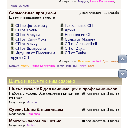
Модераторы:
Маруся
,
Раиса Борисенко
,
Tomin
,
Мирьям
Совместные процессы
(
0
пользователь,
19
гостей)
Шьем и вышиваем вместе
СП по фотостежку
Пасхальные СП
СП от Томин
Архив
СП от Маруси
Новогодние СП
СП от Юлии-Moks
Сумки от Мирьям
СП от Mazzy
СП от Лены-anibell
СП от Дмитревны
СП от Zaya
Игрушки от Пимошки и
СП от Tonito
другие СП
Модераторы:
Пимошка
,
anibell
,
Дмитревна
,
Маруся
,
Mazzy
,
Раиса Борисенко
,
Tomin
,
Мирьям
,
Tonito
,
zaya
Шитье и все, что с ним связано
Шитье кожи: МК для начинающих и профессионалов
Работа с кожей. Все секреты при шитье
(
0
пользователь,
1
гость)
из кожи.
Модератор:
Мирьям
Сумки. Шьем & вышиваем
(
0
пользователь,
1
гость)
Модератор:
Борисова
Мастер-классы по шитью
(
0
пользователь,
1
гость)
Модератор:
Tonito