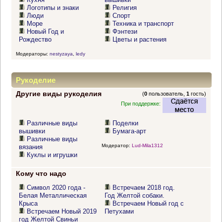
Логотипы и знаки
Религия
Люди
Спорт
Море
Техника и транспорт
Новый Год и
Фэнтези
Рождество
Цветы и растения
Модераторы:
nestyzaya
,
ledy
Рукоделие
Другие виды рукоделия
(
0
пользователь,
1
гость)
При поддержке:
Различные виды
Поделки
вышивки
Бумага-арт
Различные виды
Модератор:
Lud-Mila1312
вязания
Куклы и игрушки
Кому что надо
Символ 2020 года -
Встречаем 2018 год.
Белая Металлическая
Год Желтой собаки.
Крыса
Встречаем Новый год с
Встречаем Новый 2019
Петухами
год Желтой Свиньи