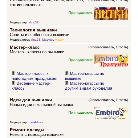
(
0
пользователь,
1
гость)
как использовать
При поддержке:
Модератор:
irina58
Технология вышивки
Советы и особенности вышивки
Модераторы:
irina58
,
Маруся
,
Mazzy
Мастер-класс
(
0
пользователь,
1
гость)
Мастер - классы по вышивке
При поддержке:
Мастер-классы к
Мастер-классы по
новогодним праздникам
вышивке
Весенние мастер-
Мастер-классы по
классы
другим видам рукоделия
Идеи для вышивки
(
0
пользователь,
1
гость)
Новые идеи в машинной вышивке
При поддержке:
Модератор:
natali-krav
Ремонт одежды
Ремонт с помощью вышивки