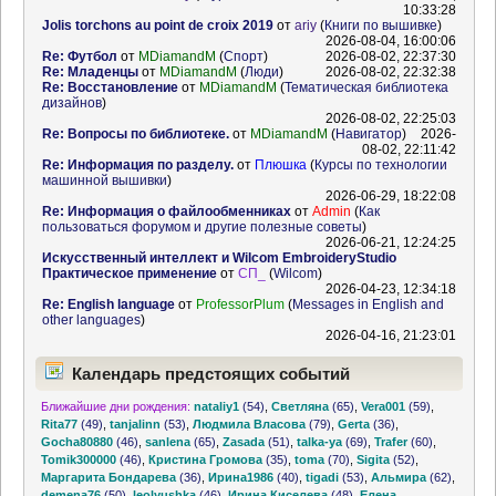
10:33:28
Jolis torchons au point de croix 2019
от
ariy
(
Книги по вышивке
)
2026-08-04, 16:00:06
Re: Футбол
от
MDiamandM
(
Спорт
)
2026-08-02, 22:37:30
Re: Младенцы
от
MDiamandM
(
Люди
)
2026-08-02, 22:32:38
Re: Восстановление
от
MDiamandM
(
Тематическая библиотека
дизайнов
)
2026-08-02, 22:25:03
Re: Вопросы по библиотеке.
от
MDiamandM
(
Навигатор
)
2026-
08-02, 22:11:42
Re: Информация по разделу.
от
Плюшка
(
Курсы по технологии
машинной вышивки
)
2026-06-29, 18:22:08
Re: Информация о файлообменниках
от
Admin
(
Как
пользоваться форумом и другие полезные советы
)
2026-06-21, 12:24:25
Искусственный интеллект и Wilcom EmbroideryStudio
Практическое применение
от
СП_
(
Wilcom
)
2026-04-23, 12:34:18
Re: English language
от
ProfessorPlum
(
Messages in English and
other languages
)
2026-04-16, 21:23:01
Календарь предстоящих событий
Ближайшие дни рождения:
nataliy1
(54)
,
Светляна
(65)
,
Vera001
(59)
,
Rita77
(49)
,
tanjalinn
(53)
,
Людмила Власова
(79)
,
Gerta
(36)
,
Gocha80880
(46)
,
sanlena
(65)
,
Zasada
(51)
,
talka-ya
(69)
,
Trafer
(60)
,
Tomik300000
(46)
,
Кристина Громова
(35)
,
toma
(70)
,
Sigita
(52)
,
Маргарита Бондарева
(36)
,
Ирина1986
(40)
,
tigadi
(53)
,
Альмира
(62)
,
demena76
(50)
,
leolyushka
(46)
,
Ирина Киселева
(48)
,
Елена