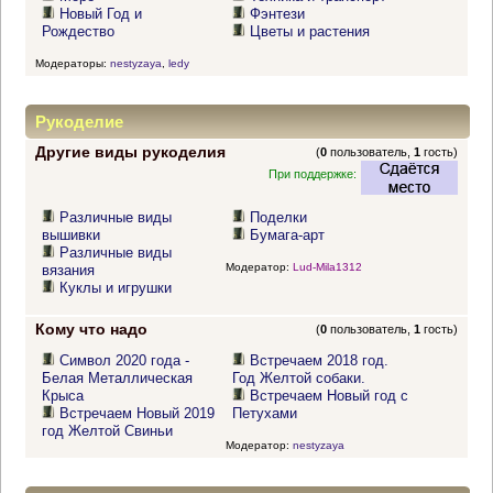
Новый Год и
Фэнтези
Рождество
Цветы и растения
Модераторы:
nestyzaya
,
ledy
Рукоделие
Другие виды рукоделия
(
0
пользователь,
1
гость)
При поддержке:
Различные виды
Поделки
вышивки
Бумага-арт
Различные виды
Модератор:
Lud-Mila1312
вязания
Куклы и игрушки
Кому что надо
(
0
пользователь,
1
гость)
Символ 2020 года -
Встречаем 2018 год.
Белая Металлическая
Год Желтой собаки.
Крыса
Встречаем Новый год с
Встречаем Новый 2019
Петухами
год Желтой Свиньи
Модератор:
nestyzaya