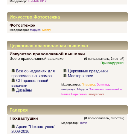
Модератор:
Lud-Mila1312
Искусство Фотостежка
Фотостежок
Модераторы:
Маруся
,
Mazzy
Церковная православная вышивка
Искусство православной вышивки
Все о православной вышивке
(
0
пользователь,
2
гостей)
При поддержке:
Все об изделиях для
Церковные праздники
православных храмов
Мастер-класс
СП православной
Модераторы:
Пимошка
,
Domnina
,
вышивки
nestyzaya
,
Маруся
,
Татьяна-золотошвейка
,
Дизайны
Раиса Борисенко
,
smeyanova
Галерея
Похвастушки
(
0
пользователь,
3
гостей)
Модератор:
Tomin
Архив "Похвастушек"
2009-2016