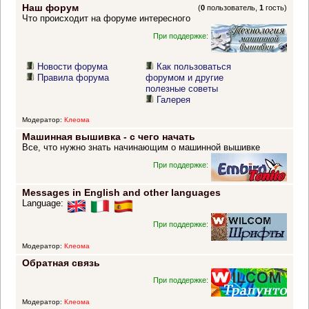
Наш форум
(
0
пользователь,
1
гость)
Что происходит на форуме интересного
При поддержке:
Новости форума
Как пользоваться
Правила форума
форумом и другие
полезные советы
Галерея
Модератор:
Клеома
Машинная вышивка - с чего начать
Все, что нужно знать начинающим о машинной вышивке
При поддержке:
Messages in English and other languages
Language:
При поддержке:
Модератор:
Клеома
Обратная связь
При поддержке:
Модератор:
Клеома