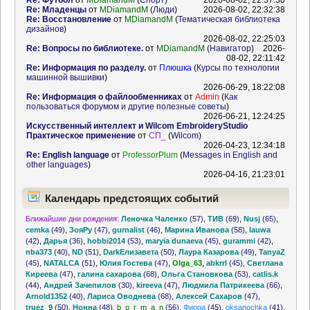
Re: Футбол
от
MDiamandM
(
Спорт
)
2026-08-02, 22:37:30
Re: Младенцы
от
MDiamandM
(
Люди
)
2026-08-02, 22:32:38
Re: Восстановление
от
MDiamandM
(
Тематическая библиотека
дизайнов
)
2026-08-02, 22:25:03
Re: Вопросы по библиотеке.
от
MDiamandM
(
Навигатор
)
2026-
08-02, 22:11:42
Re: Информация по разделу.
от
Плюшка
(
Курсы по технологии
машинной вышивки
)
2026-06-29, 18:22:08
Re: Информация о файлообменниках
от
Admin
(
Как
пользоваться форумом и другие полезные советы
)
2026-06-21, 12:24:25
Искусственный интеллект и Wilcom EmbroideryStudio
Практическое применение
от
СП_
(
Wilcom
)
2026-04-23, 12:34:18
Re: English language
от
ProfessorPlum
(
Messages in English and
other languages
)
2026-04-16, 21:23:01
Календарь предстоящих событий
Ближайшие дни рождения:
Леночка Чаленко
(57)
,
ТИВ
(69)
,
Nusj
(65)
,
cemka
(49)
,
ЗояРу
(47)
,
gurnalist
(46)
,
Марина Иванова
(58)
,
lauwa
(42)
,
Дарья
(36)
,
hobbi2014
(53)
,
maryia dunaeva
(45)
,
gurammi
(42)
,
nba373
(40)
,
ND
(51)
,
DarkЕлизавета
(50)
,
Лаура Казарова
(49)
,
TanyaZ
(45)
,
NATALCA
(51)
,
Юлия Гостева
(47)
,
Olga_63
,
abkrrl
(45)
,
Светлана
Киреева
(47)
,
галина сахарова
(68)
,
Ольга Становкова
(53)
,
catlis.k
(44)
,
Андрей Зачепилов
(30)
,
kireeva
(47)
,
Людмила Патрикеева
(66)
,
Arnold1352
(40)
,
Лариса Оводнева
(68)
,
Алексей Сахаров
(47)
,
truez_9
(50)
,
Нонна
(48)
,
b_o_r_m_a_n
(56)
,
Фиора
(45)
,
oksanochka
(41)
,