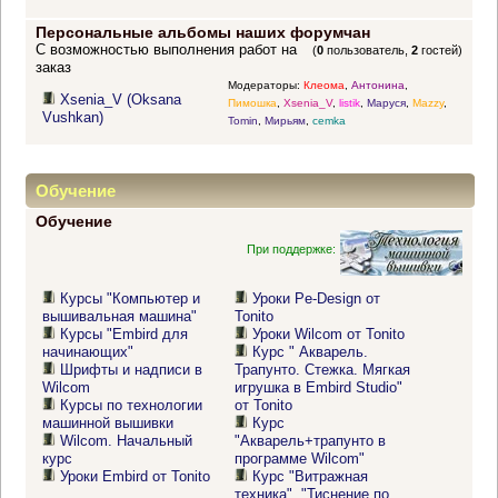
Персональные альбомы наших форумчан
С возможностью выполнения работ на
(
0
пользователь,
2
гостей)
заказ
Модераторы:
Клеома
,
Антонина
,
Xsenia_V (Oksana
Пимошка
,
Xsenia_V
,
listik
,
Маруся
,
Mazzy
,
Vushkan)
Tomin
,
Мирьям
,
cemka
Обучение
Обучение
При поддержке:
Курсы "Компьютер и
Уроки Pe-Design от
вышивальная машина"
Tonito
Курсы "Embird для
Уроки Wilcom от Tonito
начинающих"
Курс " Акварель.
Шрифты и надписи в
Трапунто. Стежка. Мягкая
Wilcom
игрушка в Embird Studio"
Курсы по технологии
от Tonito
машинной вышивки
Курс
Wilcom. Начальный
"Акварель+трапунто в
курс
программе Wilcom"
Уроки Embird от Tonito
Курс "Витражная
техника". "Тиснение по