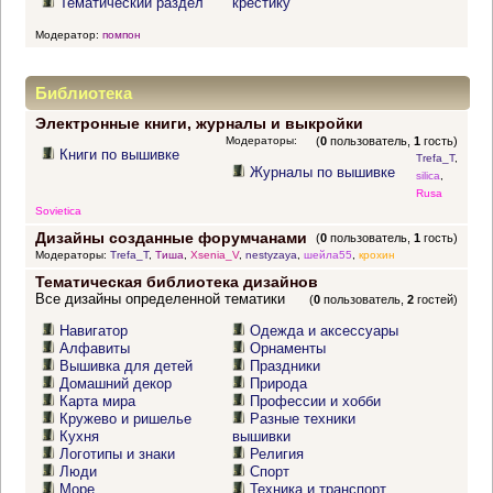
Тематический раздел
крестику
Модератор:
помпон
Библиотека
Электронные книги, журналы и выкройки
Модераторы:
(
0
пользователь,
1
гость)
Книги по вышивке
Trefa_T
,
Журналы по вышивке
silica
,
Rusa
Sovietica
Дизайны созданные форумчанами
(
0
пользователь,
1
гость)
Модераторы:
Trefa_T
,
Тиша
,
Xsenia_V
,
nestyzaya
,
шейла55
,
крохин
Тематическая библиотека дизайнов
Все дизайны определенной тематики
(
0
пользователь,
2
гостей)
Навигатор
Одежда и аксессуары
Алфавиты
Орнаменты
Вышивка для детей
Праздники
Домашний декор
Природа
Карта мира
Профессии и хобби
Кружево и ришелье
Разные техники
Кухня
вышивки
Логотипы и знаки
Религия
Люди
Спорт
Море
Техника и транспорт