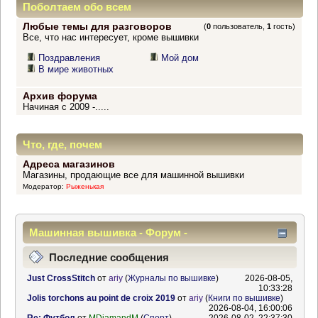
Поболтаем обо всем
Любые темы для разговоров
(
0
пользователь,
1
гость)
Все, что нас интересует, кроме вышивки
Поздравления
Мой дом
В мире животных
Архив форума
Начиная с 2009 -.....
Что, где, почем
Адреса магазинов
Магазины, продающие все для машинной вышивки
Модератор:
Рыженькая
Машинная вышивка - Форум -
Информационный центр
Последние сообщения
Just CrossStitch
от
ariy
(
Журналы по вышивке
)
2026-08-05,
10:33:28
Jolis torchons au point de croix 2019
от
ariy
(
Книги по вышивке
)
2026-08-04, 16:00:06