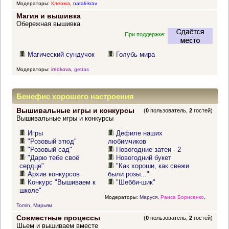
Модераторы:
Клеома
,
natali-krav
Магия и вышивка
Обережная вышивка
При поддержке:
Магический сундучок
Голубь мира
Модераторы:
iredkova
,
gettas
Бенефис хорошего настроения
Вышивальные игры и конкурсы
(
0
пользователь,
2
гостей)
Вышивальные игры и конкурсы
Игры
Дефиле наших
"Розовый этюд"
любимчиков
"Розовый сад"
Новогодние затеи - 2
"Дарю тебе своё
Новогодний букет
сердце"
"Как хороши, как свежи
Архив конкурсов
были розы..."
Конкурс "Вышиваем к
"Шебби-шик"
школе"
Модераторы:
Маруся
,
Раиса Борисенко
,
Tomin
,
Мирьям
Совместные процессы
(
0
пользователь,
2
гостей)
Шьем и вышиваем вместе