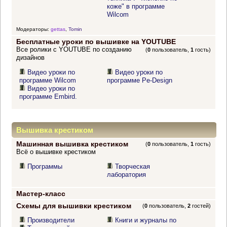
коже" в программе
Wilcom
Модераторы:
gettas
,
Tomin
Бесплатные уроки по вышивке на YOUTUBE
Все ролики с YOUTUBE по созданию
(
0
пользователь,
1
гость)
дизайнов
Видео уроки по
Видео уроки по
программе Wilcom
программе Pe-Design
Видео уроки по
программе Embird.
Вышивка крестиком
Машинная вышивка крестиком
(
0
пользователь,
1
гость)
Всё о вышивке крестиком
Программы
Творческая
лаборатория
Мастер-класс
Схемы для вышивки крестиком
(
0
пользователь,
2
гостей)
Производители
Книги и журналы по