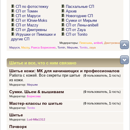
СП по фотостежку
Пасхальные СП
СП от Томин
Архив
СП от Маруси
Новогодние СП
СП от Юлии-Moks
Сумки от Мирьям
СП от Mazzy
СП от Лены-anibell
СП от Дмитревны
СП от Zaya
Игрушки от Пимошки и
СП от Tonito
другие СП
Модераторы:
Пимошка
,
anibell
,
Дмитревна
,
Маруся
,
Mazzy
,
Раиса Борисенко
,
Tomin
,
Мирьям
,
Tonito
,
zaya
Шитье и все, что с ним связано
Шитье кожи: МК для начинающих и профессионалов
Работа с кожей. Все секреты при шитье
(
0
пользователь,
1
гость)
из кожи.
Модератор:
Мирьям
Сумки. Шьем & вышиваем
(
0
пользователь,
1
гость)
Модератор:
Борисова
Мастер-классы по шитью
(
0
пользователь,
1
гость)
Модератор:
Tonito
Шитье
Модератор:
Lud-Mila1312
Пэчворк