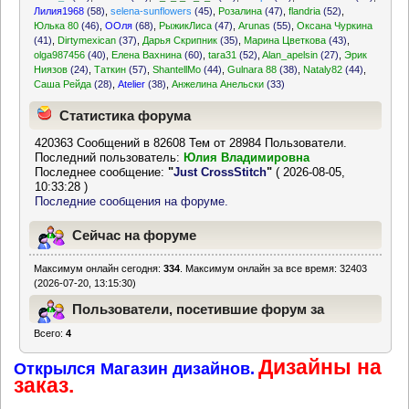
Лилия1968
(58)
,
selena-sunflowers
(45)
,
Розалина
(47)
,
flandria
(52)
,
Юлька 80
(46)
,
ООля
(68)
,
РыжикЛиса
(47)
,
Arunas
(55)
,
Оксана Чуркина
(41)
,
Dirtymexican
(37)
,
Дарья Скрипник
(35)
,
Марина Цветкова
(43)
,
olga987456
(40)
,
Елена Вахнина
(60)
,
tara31
(52)
,
Alan_apelsin
(27)
,
Эрик
Ниязов
(24)
,
Таткин
(57)
,
ShantellMo
(44)
,
Gulnara 88
(38)
,
Nataly82
(44)
,
Саша Рейда
(28)
,
Atelier
(38)
,
Анжелина Анельски
(33)
Статистика форума
420363 Сообщений в 82608 Тем от 28984 Пользователи.
Последний пользователь:
Юлия Владимировна
Последнее сообщение:
"
Just CrossStitch
"
( 2026-08-05,
10:33:28 )
Последние сообщения на форуме.
Сейчас на форуме
Максимум онлайн сегодня:
334
. Максимум онлайн за все время: 32403
(2026-07-20, 13:15:30)
Пользователи, посетившие форум за
Всего:
4
последние 24 часа
Дизайны на
Открылся Магазин дизайнов.
заказ.