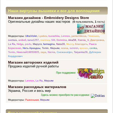
Наши виртуозы вышивки и все для воплощения
Магазин дизайнов - Embroidery Designs Store
прекрасных идей
Оригинальные дизайны наших мастеров
(
0
пользователь,
1
гость)
Модераторы:
UltraViolet
,
Lyubov
,
kuzashka
,
Lennox
,
yamschikova
,
Пимошка
,
svetlaia
,
anibell
,
tana1257
,
marimay
,
SM
,
Domnina
,
irina58
,
Xsenia_V
,
Дмитревна
,
La Ra
,
Helga
,
pavlu
,
Маруся
,
farmagina
,
Nata28
,
Mazzy
,
благодать
,
Раиса
Борисенко
,
Нить Ариадны
,
Tomin
,
Мирьям
,
sosna
,
svmmm
,
крохин
,
cemka
,
Tonito
,
Николай19850805
,
zaya
,
Nat-ka
,
СнежанаЦех
,
Tatyanka29
,
Дублерин
Кордурович
Магазин авторских изделий
Продажа изделий ручной работы
При поддержке:
Модераторы:
Lennox
,
La Ra
,
Мирьям
Магазин расходных материалов
Украина, Россия и весь мир
Здесь можно приобрести расходники:
Модераторы:
Рыженькая
,
Мирьям