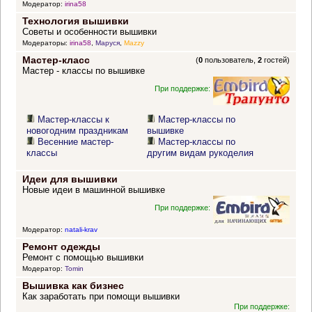
Модератор:
irina58
Технология вышивки
Советы и особенности вышивки
Модераторы:
irina58
,
Маруся
,
Mazzy
Мастер-класс
(
0
пользователь,
2
гостей)
Мастер - классы по вышивке
При поддержке:
Мастер-классы к
Мастер-классы по
новогодним праздникам
вышивке
Весенние мастер-
Мастер-классы по
классы
другим видам рукоделия
Идеи для вышивки
Новые идеи в машинной вышивке
При поддержке:
Модератор:
natali-krav
Ремонт одежды
Ремонт с помощью вышивки
Модератор:
Tomin
Вышивка как бизнес
Как заработать при помощи вышивки
При поддержке: