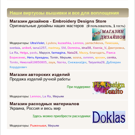
Наши виртуозы вышивки и все для воплощения
Магазин дизайнов - Embroidery Designs Store
прекрасных идей
Оригинальные дизайны наших мастеров
(
0
пользователь,
1
гость)
Модераторы:
UltraViolet
,
Lyubov
,
kuzashka
,
Lennox
,
yamschikova
,
Пимошка
,
svetlaia
,
anibell
,
tana1257
,
marimay
,
SM
,
Domnina
,
irina58
,
Xsenia_V
,
Дмитревна
,
La Ra
,
Helga
,
pavlu
,
Маруся
,
farmagina
,
Nata28
,
Mazzy
,
благодать
,
Раиса
Борисенко
,
Нить Ариадны
,
Tomin
,
Мирьям
,
sosna
,
svmmm
,
крохин
,
cemka
,
Tonito
,
Николай19850805
,
zaya
,
Nat-ka
,
СнежанаЦех
,
Tatyanka29
,
Дублерин
Кордурович
Магазин авторских изделий
Продажа изделий ручной работы
При поддержке:
Модераторы:
Lennox
,
La Ra
,
Мирьям
Магазин расходных материалов
Украина, Россия и весь мир
Здесь можно приобрести расходники:
Модераторы:
Рыженькая
,
Мирьям