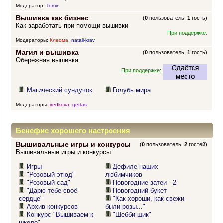
Модератор:
Tomin
Вышивка как бизнес
(
0
пользователь,
1
гость)
Как заработать при помощи вышивки
При поддержке:
Модераторы:
Клеома
,
natali-krav
Магия и вышивка
(
0
пользователь,
1
гость)
Обережная вышивка
При поддержке:
Магический сундучок
Голубь мира
Модераторы:
iredkova
,
gettas
Бенефис хорошего настроения
Вышивальные игры и конкурсы
(
0
пользователь,
2
гостей)
Вышивальные игры и конкурсы
Игры
Дефиле наших
"Розовый этюд"
любимчиков
"Розовый сад"
Новогодние затеи - 2
"Дарю тебе своё
Новогодний букет
сердце"
"Как хороши, как свежи
Архив конкурсов
были розы..."
Конкурс "Вышиваем к
"Шебби-шик"
школе"