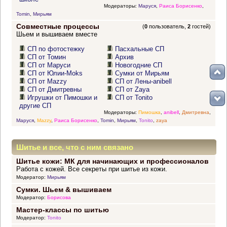
Модераторы:
Маруся
,
Раиса Борисенко
,
Tomin
,
Мирьям
Совместные процессы
(
0
пользователь,
2
гостей)
Шьем и вышиваем вместе
СП по фотостежку
Пасхальные СП
СП от Томин
Архив
СП от Маруси
Новогодние СП
СП от Юлии-Moks
Сумки от Мирьям
СП от Mazzy
СП от Лены-anibell
СП от Дмитревны
СП от Zaya
Игрушки от Пимошки и
СП от Tonito
другие СП
Модераторы:
Пимошка
,
anibell
,
Дмитревна
,
Маруся
,
Mazzy
,
Раиса Борисенко
,
Tomin
,
Мирьям
,
Tonito
,
zaya
Шитье и все, что с ним связано
Шитье кожи: МК для начинающих и профессионалов
Работа с кожей. Все секреты при шитье из кожи.
Модератор:
Мирьям
Сумки. Шьем & вышиваем
Модератор:
Борисова
Мастер-классы по шитью
Модератор:
Tonito