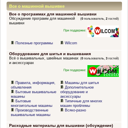
Все о машинной вышивке
Все о программах для машинной вышивки
Обсуждение программ для машинной
(
0
пользователь,
2
гостей)
вышивки
При поддержке:
Полезные программы
Wilcom
Оборудование для шитья и вышивания
Всё о вышивальных, швейных машинах
(
0
пользователь,
3
гостей)
и аксессуарах
При поддержке:
Правила, информация,
Машины для шитья
объявления
Дополнительное
Бытовые вышивальные
оборудование и
машины
аксессуары
Бытовые
Типичные для многих
многоигольные машины
машин проблемы
Производственные
Всяко-разно
вышивальные машины
Расходные материалы для вышивки (обсуждение)