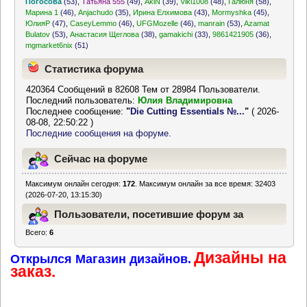
Погосова
(53)
,
Татьяна 555
(49)
,
AkiN
(39)
,
Viki1008
(48)
,
Галюня
(58)
,
Марина 1
(46)
,
Anjachudo
(35)
,
Ирина Елхимова
(43)
,
Mormyshka
(45)
,
ЮлияР
(47)
,
CaseyLemmo
(46)
,
UFGMozelle
(46)
,
manrain
(53)
,
Azamat
Bulatov
(53)
,
Анастасия Щеглова
(38)
,
gamakichi
(33)
,
9861421905
(36)
,
mgmarket6nix
(51)
Статистика форума
420364 Сообщений в 82608 Тем от 28984 Пользователи.
Последний пользователь:
Юлия Владимировна
Последнее сообщение:
"
Die Cutting Essentials №...
"
( 2026-
08-08, 22:50:22 )
Последние сообщения на форуме.
Сейчас на форуме
Максимум онлайн сегодня:
172
. Максимум онлайн за все время: 32403
(2026-07-20, 13:15:30)
Пользователи, посетившие форум за
Всего:
6
последние 24 часа
Дизайны на
Открылся Магазин дизайнов.
заказ.