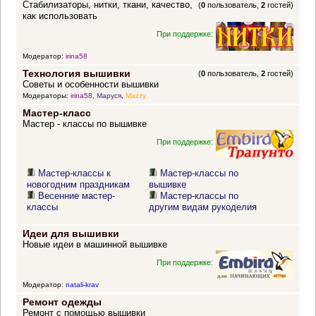
Стабилизаторы, нитки, ткани, качество,
(
0
пользователь,
2
гостей)
как использовать
При поддержке:
Модератор:
irina58
Технология вышивки
(
0
пользователь,
2
гостей)
Советы и особенности вышивки
Модераторы:
irina58
,
Маруся
,
Mazzy
Мастер-класс
Мастер - классы по вышивке
При поддержке:
Мастер-классы к
Мастер-классы по
новогодним праздникам
вышивке
Весенние мастер-
Мастер-классы по
классы
другим видам рукоделия
Идеи для вышивки
Новые идеи в машинной вышивке
При поддержке:
Модератор:
natali-krav
Ремонт одежды
Ремонт с помощью вышивки