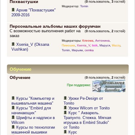
Похвастушки
(
0
пользователь,
3
гостей)
Модератор:
Tomin
Архив "Похвастушек"
2009-2016
Персональные альбомы наших форумчан
С возможностью выполнения работ на
(
0
пользователь,
2
гостей)
заказ
Модераторы:
Клеома
,
Антонина
,
Xsenia_V (Oksana
Пимошка
,
Xsenia_V
,
listik
,
Маруся
,
Mazzy
,
Vushkan)
Tomin
,
Мирьям
,
cemka
Обучение
Обучение
(
0
пользователь,
2
гостей)
При поддержке:
Курсы "Компьютер и
Уроки Pe-Design от
вышивальная машина"
Tonito
Курсы "Embird для
Уроки Wilcom от Tonito
начинающих"
Курс " Акварель.
Шрифты и надписи в
Трапунто. Стежка. Мягкая
Wilcom
игрушка в Embird Studio"
Курсы по технологии
от Tonito
машинной вышивки
Курс