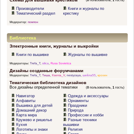
Схемы для вышивки крестиком
(
0
пользователь,
1
гость)
Производители
Книги и журналы по
Тематический раздел
крестику
Модератор:
помпон
Библиотека
Электронные книги, журналы и выкройки
Книги по вышивке
Журналы по вышивке
Модераторы:
Trefa_T
,
silica
,
Rusa Sovietica
Дизайны созданные форумчанами
Модераторы:
Trefa_T
,
Тиша
,
Xsenia_V
,
nestyzaya
,
шейла55
,
крохин
Тематическая библиотека дизайнов
Все дизайны определенной тематики
(
0
пользователь,
1
гость)
Навигатор
Одежда и аксессуары
Алфавиты
Орнаменты
Вышивка для детей
Праздники
Домашний декор
Природа
Карта мира
Профессии и хобби
Кружево и ришелье
Разные техники
Кухня
вышивки
Логотипы и знаки
Религия