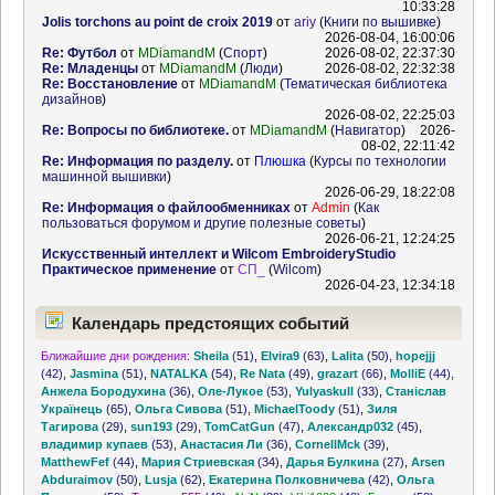
10:33:28
Jolis torchons au point de croix 2019
от
ariy
(
Книги по вышивке
)
2026-08-04, 16:00:06
Re: Футбол
от
MDiamandM
(
Спорт
)
2026-08-02, 22:37:30
Re: Младенцы
от
MDiamandM
(
Люди
)
2026-08-02, 22:32:38
Re: Восстановление
от
MDiamandM
(
Тематическая библиотека
дизайнов
)
2026-08-02, 22:25:03
Re: Вопросы по библиотеке.
от
MDiamandM
(
Навигатор
)
2026-
08-02, 22:11:42
Re: Информация по разделу.
от
Плюшка
(
Курсы по технологии
машинной вышивки
)
2026-06-29, 18:22:08
Re: Информация о файлообменниках
от
Admin
(
Как
пользоваться форумом и другие полезные советы
)
2026-06-21, 12:24:25
Искусственный интеллект и Wilcom EmbroideryStudio
Практическое применение
от
СП_
(
Wilcom
)
2026-04-23, 12:34:18
Календарь предстоящих событий
Ближайшие дни рождения:
Sheila
(51)
,
Elvira9
(63)
,
Lalita
(50)
,
hopejjj
(42)
,
Jasmina
(51)
,
NATALKA
(54)
,
Re Nata
(49)
,
grazart
(66)
,
MolliE
(44)
,
Анжела Бородухина
(36)
,
Оле-Лукое
(53)
,
Yulyaskull
(33)
,
Станіслав
Українець
(65)
,
Ольга Сивова
(51)
,
MichaelToody
(51)
,
Зиля
Тагирова
(29)
,
sun193
(29)
,
TomCatGun
(47)
,
Александр032
(45)
,
владимир купаев
(53)
,
Анастасия Ли
(36)
,
CornellMck
(39)
,
MatthewFef
(44)
,
Мария Стриевская
(34)
,
Дарья Булкина
(27)
,
Arsen
Abduraimov
(50)
,
Lusja
(62)
,
Екатерина Полковничева
(42)
,
Ольга