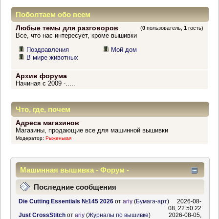
Поболтаем обо всем
Любые темы для разговоров
(
0
пользователь,
1
гость)
Все, что нас интересует, кроме вышивки
Поздравления
Мой дом
В мире животных
Архив форума
Начиная с 2009 -.....
Что, где, почем
Адреса магазинов
Магазины, продающие все для машинной вышивки
Модератор:
Рыженькая
Машинная вышивка - Форум -
Информационный центр
Последние сообщения
Die Cutting Essentials №145 2026
от
ariy
(
Бумага-арт
)
2026-08-
08, 22:50:22
Just CrossStitch
от
ariy
(
Журналы по вышивке
)
2026-08-05,