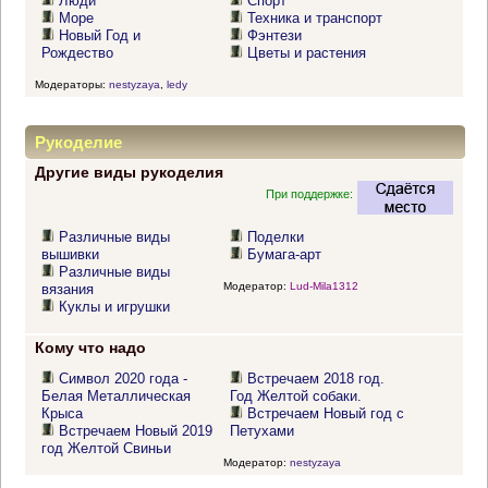
Люди
Спорт
Море
Техника и транспорт
Новый Год и
Фэнтези
Рождество
Цветы и растения
Модераторы:
nestyzaya
,
ledy
Рукоделие
Другие виды рукоделия
При поддержке:
Различные виды
Поделки
вышивки
Бумага-арт
Различные виды
Модератор:
Lud-Mila1312
вязания
Куклы и игрушки
Кому что надо
Символ 2020 года -
Встречаем 2018 год.
Белая Металлическая
Год Желтой собаки.
Крыса
Встречаем Новый год с
Встречаем Новый 2019
Петухами
год Желтой Свиньи
Модератор:
nestyzaya