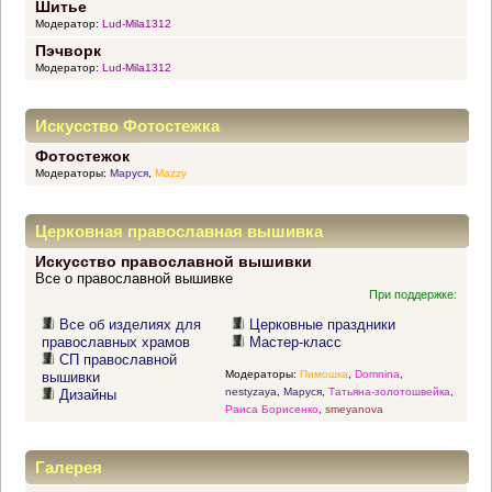
Шитье
Модератор:
Lud-Mila1312
Пэчворк
Модератор:
Lud-Mila1312
Искусство Фотостежка
Фотостежок
Модераторы:
Маруся
,
Mazzy
Церковная православная вышивка
Искусство православной вышивки
Все о православной вышивке
При поддержке:
Все об изделиях для
Церковные праздники
православных храмов
Мастер-класс
СП православной
Модераторы:
Пимошка
,
Domnina
,
вышивки
nestyzaya
,
Маруся
,
Татьяна-золотошвейка
,
Дизайны
Раиса Борисенко
,
smeyanova
Галерея