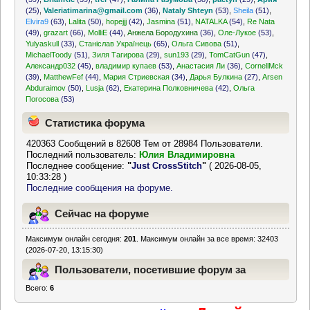
(25)
,
Valeriatimarina@gmail.com
(36)
,
Nataly Shteyn
(53)
,
Sheila
(51)
,
Elvira9
(63)
,
Lalita
(50)
,
hopejjj
(42)
,
Jasmina
(51)
,
NATALKA
(54)
,
Re Nata
(49)
,
grazart
(66)
,
MolliE
(44)
,
Анжела Бородухина
(36)
,
Оле-Лукое
(53)
,
Yulyaskull
(33)
,
Станіслав Українець
(65)
,
Ольга Сивова
(51)
,
MichaelToody
(51)
,
Зиля Тагирова
(29)
,
sun193
(29)
,
TomCatGun
(47)
,
Александр032
(45)
,
владимир купаев
(53)
,
Анастасия Ли
(36)
,
CornellMck
(39)
,
MatthewFef
(44)
,
Мария Стриевская
(34)
,
Дарья Булкина
(27)
,
Arsen
Abduraimov
(50)
,
Lusja
(62)
,
Екатерина Полковничева
(42)
,
Ольга
Погосова
(53)
Статистика форума
420363 Сообщений в 82608 Тем от 28984 Пользователи.
Последний пользователь:
Юлия Владимировна
Последнее сообщение:
"
Just CrossStitch
"
( 2026-08-05,
10:33:28 )
Последние сообщения на форуме.
Сейчас на форуме
Максимум онлайн сегодня:
201
. Максимум онлайн за все время: 32403
(2026-07-20, 13:15:30)
Пользователи, посетившие форум за
Всего:
6
последние 24 часа