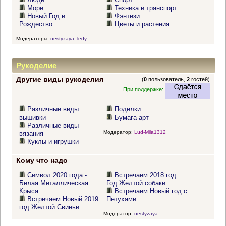
Море
Техника и транспорт
Новый Год и
Фэнтези
Рождество
Цветы и растения
Модераторы:
nestyzaya
,
ledy
Рукоделие
Другие виды рукоделия
(
0
пользователь,
2
гостей)
При поддержке:
Различные виды
Поделки
вышивки
Бумага-арт
Различные виды
Модератор:
Lud-Mila1312
вязания
Куклы и игрушки
Кому что надо
Символ 2020 года -
Встречаем 2018 год.
Белая Металлическая
Год Желтой собаки.
Крыса
Встречаем Новый год с
Встречаем Новый 2019
Петухами
год Желтой Свиньи
Модератор:
nestyzaya