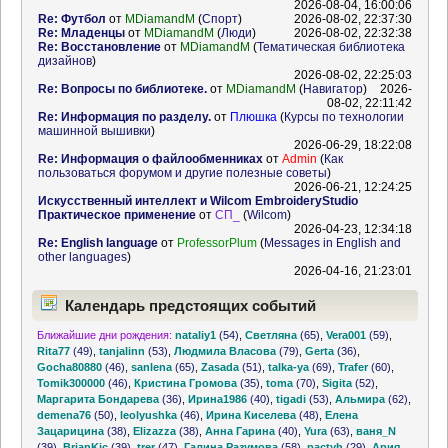
2026-08-04, 16:00:06
Re: Футбол
от
MDiamandM
(
Спорт
)
2026-08-02, 22:37:30
Re: Младенцы
от
MDiamandM
(
Люди
)
2026-08-02, 22:32:38
Re: Восстановление
от
MDiamandM
(
Тематическая библиотека
дизайнов
)
2026-08-02, 22:25:03
Re: Вопросы по библиотеке.
от
MDiamandM
(
Навигатор
)
2026-
08-02, 22:11:42
Re: Информация по разделу.
от
Плюшка
(
Курсы по технологии
машинной вышивки
)
2026-06-29, 18:22:08
Re: Информация о файлообменниках
от
Admin
(
Как
пользоваться форумом и другие полезные советы
)
2026-06-21, 12:24:25
Искусственный интеллект и Wilcom EmbroideryStudio
Практическое применение
от
СП_
(
Wilcom
)
2026-04-23, 12:34:18
Re: English language
от
ProfessorPlum
(
Messages in English and
other languages
)
2026-04-16, 21:23:01
Календарь предстоящих событий
Ближайшие дни рождения:
nataliy1
(54)
,
Светляна
(65)
,
Vera001
(59)
,
Rita77
(49)
,
tanjalinn
(53)
,
Людмила Власова
(79)
,
Gerta
(36)
,
Gocha80880
(46)
,
sanlena
(65)
,
Zasada
(51)
,
talka-ya
(69)
,
Trafer
(60)
,
Tomik300000
(46)
,
Кристина Громова
(35)
,
toma
(70)
,
Sigita
(52)
,
Маргарита Бондарева
(36)
,
Ирина1986
(40)
,
tigadi
(53)
,
Альмира
(62)
,
demena76
(50)
,
leolyushka
(46)
,
Ирина Киселева
(48)
,
Елена
Зацарицина
(38)
,
Elizazza
(38)
,
Анна Гарина
(40)
,
Yura
(63)
,
ваня_N
(39)
,
BrianKic
(39)
,
trer
(47)
,
Галина Разумова
(58)
,
pactyh
(29)
,
Ария