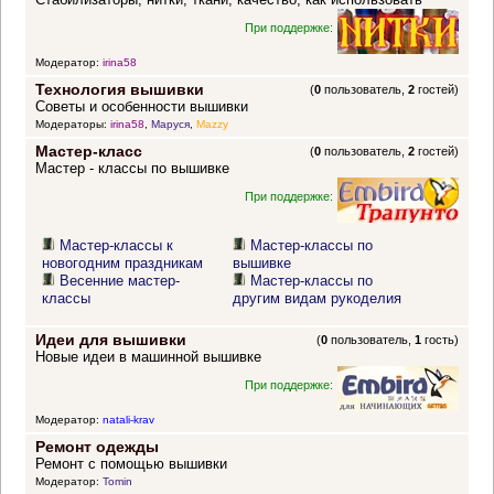
При поддержке:
Модератор:
irina58
Технология вышивки
(
0
пользователь,
2
гостей)
Советы и особенности вышивки
Модераторы:
irina58
,
Маруся
,
Mazzy
Мастер-класс
(
0
пользователь,
2
гостей)
Мастер - классы по вышивке
При поддержке:
Мастер-классы к
Мастер-классы по
новогодним праздникам
вышивке
Весенние мастер-
Мастер-классы по
классы
другим видам рукоделия
Идеи для вышивки
(
0
пользователь,
1
гость)
Новые идеи в машинной вышивке
При поддержке:
Модератор:
natali-krav
Ремонт одежды
Ремонт с помощью вышивки
Модератор:
Tomin