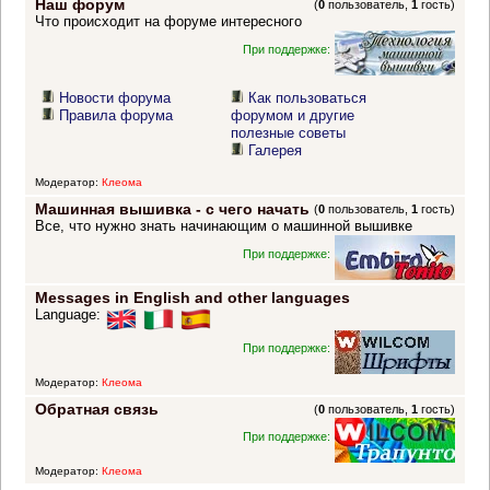
Наш форум
(
0
пользователь,
1
гость)
Что происходит на форуме интересного
При поддержке:
Новости форума
Как пользоваться
Правила форума
форумом и другие
полезные советы
Галерея
Модератор:
Клеома
Машинная вышивка - с чего начать
(
0
пользователь,
1
гость)
Все, что нужно знать начинающим о машинной вышивке
При поддержке:
Messages in English and other languages
Language:
При поддержке:
Модератор:
Клеома
Обратная связь
(
0
пользователь,
1
гость)
При поддержке:
Модератор:
Клеома