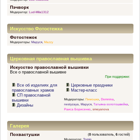
Пэчворк
Модератор:
Lud-Mila1312
Искусство Фотостежка
Фотостежок
Модераторы:
Маруся
,
Mazzy
Церковная православная вышивка
Искусство православной вышивки
Все о православной вышивке
При поддержке:
Все об изделиях для
Церковные праздники
православных храмов
Мастер-класс
СП православной
Модераторы:
Пимошка
,
Domnina
,
вышивки
nestyzaya
,
Маруся
,
Татьяна-золотошвейка
,
Дизайны
Раиса Борисенко
,
smeyanova
Галерея
Похвастушки
(
0
пользователь,
6
гостей)
Модератор:
Tomin