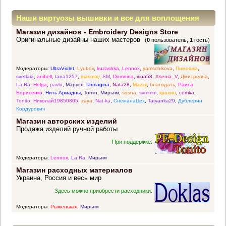
Наши виртуозы вышивки и все для воплощения
Магазин дизайнов - Embroidery Designs Store
прекрасных идей
Оригинальные дизайны наших мастеров
(
0
пользователь,
1
гость)
Модераторы:
UltraViolet
,
Lyubov
,
kuzashka
,
Lennox
,
yamschikova
,
Пимошка
,
svetlaia
,
anibell
,
tana1257
,
marimay
,
SM
,
Domnina
,
irina58
,
Xsenia_V
,
Дмитревна
,
La Ra
,
Helga
,
pavlu
,
Маруся
,
farmagina
,
Nata28
,
Mazzy
,
благодать
,
Раиса
Борисенко
,
Нить Ариадны
,
Tomin
,
Мирьям
,
sosna
,
svmmm
,
крохин
,
cemka
,
Tonito
,
Николай19850805
,
zaya
,
Nat-ka
,
СнежанаЦех
,
Tatyanka29
,
Дублерин
Кордурович
Магазин авторских изделий
Продажа изделий ручной работы
При поддержке:
Модераторы:
Lennox
,
La Ra
,
Мирьям
Магазин расходных материалов
Украина, Россия и весь мир
Здесь можно приобрести расходники:
Модераторы:
Рыженькая
,
Мирьям