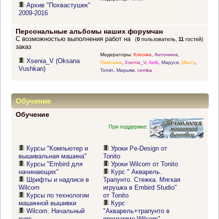
Архив "Похвастушек"
2009-2016
Персональные альбомы наших форумчан
С возможностью выполнения работ на
(
0
пользователь,
11
гостей)
заказ
Модераторы:
Клеома
,
Антонина
,
Xsenia_V (Oksana
Пимошка
,
Xsenia_V
,
listik
,
Маруся
,
Mazzy
,
Vushkan)
Tomin
,
Мирьям
,
cemka
Обучение
Обучение
При поддержке:
Курсы "Компьютер и
Уроки Pe-Design от
вышивальная машина"
Tonito
Курсы "Embird для
Уроки Wilcom от Tonito
начинающих"
Курс " Акварель.
Шрифты и надписи в
Трапунто. Стежка. Мягкая
Wilcom
игрушка в Embird Studio"
Курсы по технологии
от Tonito
машинной вышивки
Курс
Wilcom. Начальный
"Акварель+трапунто в
курс
программе Wilcom"