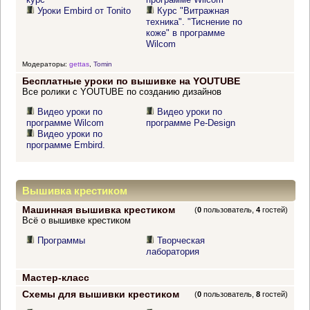
Уроки Embird от Tonito
Курс "Витражная
техника". "Тиснение по
коже" в программе
Wilcom
Модераторы:
gettas
,
Tomin
Бесплатные уроки по вышивке на YOUTUBE
Все ролики с YOUTUBE по созданию дизайнов
Видео уроки по
Видео уроки по
программе Wilcom
программе Pe-Design
Видео уроки по
программе Embird.
Вышивка крестиком
Машинная вышивка крестиком
(
0
пользователь,
4
гостей)
Всё о вышивке крестиком
Программы
Творческая
лаборатория
Мастер-класс
Схемы для вышивки крестиком
(
0
пользователь,
8
гостей)