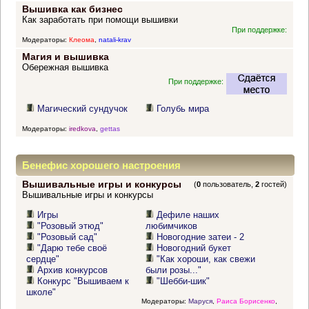
Вышивка как бизнес
Как заработать при помощи вышивки
При поддержке:
Модераторы:
Клеома
,
natali-krav
Магия и вышивка
Обережная вышивка
При поддержке:
Магический сундучок
Голубь мира
Модераторы:
iredkova
,
gettas
Бенефис хорошего настроения
Вышивальные игры и конкурсы
(
0
пользователь,
2
гостей)
Вышивальные игры и конкурсы
Игры
Дефиле наших
"Розовый этюд"
любимчиков
"Розовый сад"
Новогодние затеи - 2
"Дарю тебе своё
Новогодний букет
сердце"
"Как хороши, как свежи
Архив конкурсов
были розы..."
Конкурс "Вышиваем к
"Шебби-шик"
школе"
Модераторы:
Маруся
,
Раиса Борисенко
,