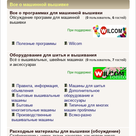
Все о машинной вышивке
Все о программах для машинной вышивки
Обсуждение программ для машинной
(
0
пользователь,
6
гостей)
вышивки
При поддержке:
Полезные программы
Wilcom
Оборудование для шитья и вышивания
Всё о вышивальных, швейных машинах
(
0
пользователь,
7
гостей)
и аксессуарах
При поддержке:
Правила, информация,
Машины для шитья
объявления
Дополнительное
Бытовые вышивальные
оборудование и
машины
аксессуары
Бытовые
Типичные для многих
многоигольные машины
машин проблемы
Производственные
Всяко-разно
вышивальные машины
Расходные материалы для вышивки (обсуждение)
Стабилизаторы, нитки, ткани, качество, как использовать