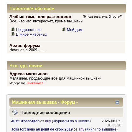
Поболтаем обо всем
Любые темы для разговоров
(
0
пользователь,
3
гостей)
Все, что нас интересует, кроме вышивки
Поздравления
Мой дом
В мире животных
Архив форума
Начиная с 2009 -.....
Что, где, почем
Адреса магазинов
Магазины, продающие все для машинной вышивки
Модератор:
Рыженькая
Машинная вышивка - Форум -
Информационный центр
Последние сообщения
Just CrossStitch
от
ariy
(
Журналы по вышивке
)
2026-08-05,
10:33:28
Jolis torchons au point de croix 2019
от
ariy
(
Книги по вышивке
)