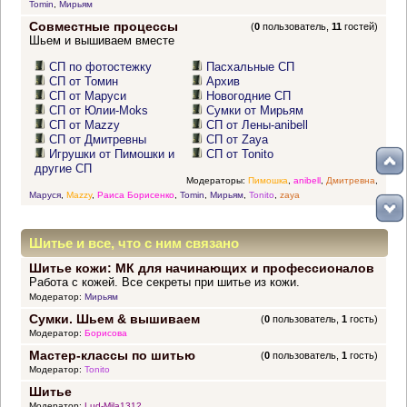
Tomin
,
Мирьям
Совместные процессы
(
0
пользователь,
11
гостей)
Шьем и вышиваем вместе
СП по фотостежку
Пасхальные СП
СП от Томин
Архив
СП от Маруси
Новогодние СП
СП от Юлии-Moks
Сумки от Мирьям
СП от Mazzy
СП от Лены-anibell
СП от Дмитревны
СП от Zaya
Игрушки от Пимошки и
СП от Tonito
другие СП
Модераторы:
Пимошка
,
anibell
,
Дмитревна
,
Маруся
,
Mazzy
,
Раиса Борисенко
,
Tomin
,
Мирьям
,
Tonito
,
zaya
Шитье и все, что с ним связано
Шитье кожи: МК для начинающих и профессионалов
Работа с кожей. Все секреты при шитье из кожи.
Модератор:
Мирьям
Сумки. Шьем & вышиваем
(
0
пользователь,
1
гость)
Модератор:
Борисова
Мастер-классы по шитью
(
0
пользователь,
1
гость)
Модератор:
Tonito
Шитье
Модератор:
Lud-Mila1312