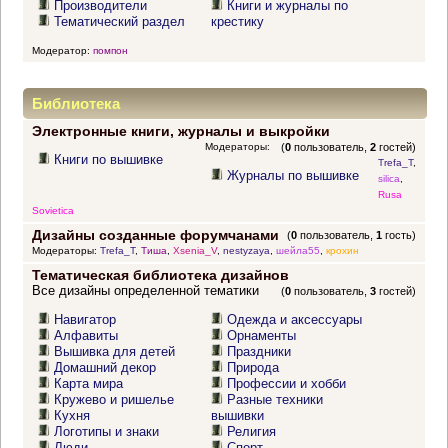
Производители
Книги и журналы по
Тематический раздел
крестику
Модератор:
помпон
Библиотека
Электронные книги, журналы и выкройки
Модераторы:
(
0
пользователь,
2
гостей)
Книги по вышивке
Trefa_T
,
Журналы по вышивке
silica
,
Rusa
Sovietica
Дизайны созданные форумчанами
(
0
пользователь,
1
гость)
Модераторы:
Trefa_T
,
Тиша
,
Xsenia_V
,
nestyzaya
,
шейла55
,
крохин
Тематическая библиотека дизайнов
Все дизайны определенной тематики
(
0
пользователь,
3
гостей)
Навигатор
Одежда и аксессуары
Алфавиты
Орнаменты
Вышивка для детей
Праздники
Домашний декор
Природа
Карта мира
Профессии и хобби
Кружево и ришелье
Разные техники
Кухня
вышивки
Логотипы и знаки
Религия
Люди
Спорт