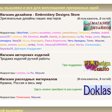
зы вышивки и все для воплощения прекрасных идей
Магазин дизайнов - Embroidery Designs Store
Оригинальные дизайны наших мастеров
(
0
пользователь,
2
гостей)
Модераторы:
UltraViolet
,
Lyubov
,
kuzashka
,
Lennox
,
yamschikova
,
Пимошка
,
svetlaia
,
anibell
,
tana1257
,
marimay
,
SM
,
Domnina
,
irina58
,
Xsenia_V
,
Дмитревна
,
La Ra
,
Helga
,
pavlu
,
Маруся
,
farmagina
,
Nata28
,
Mazzy
,
благодать
,
Раиса Борисенко
,
Нить Ариадны
,
Tomin
,
Мирьям
,
sosna
,
svmmm
,
крохин
,
cemka
,
Tonito
,
Николай19850805
,
zaya
,
Nat-ka
,
СнежанаЦех
,
Tatyanka29
,
Дублерин Кордурович
Магазин авторских изделий
Продажа изделий ручной работы
При поддержке:
Модераторы:
Lennox
,
La Ra
,
Мирьям
Магазин расходных материалов
(
0
пользователь,
3
гостей)
Украина, Россия и весь мир
Здесь можно приобрести расходники:
Модераторы:
Рыженькая
,
Мирьям
ной вышивке