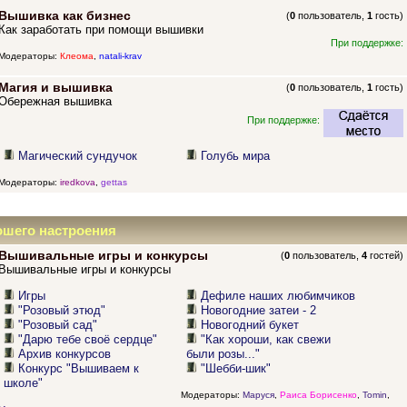
Вышивка как бизнес
(
0
пользователь,
1
гость)
Как заработать при помощи вышивки
При поддержке:
Модераторы:
Клеома
,
natali-krav
Магия и вышивка
(
0
пользователь,
1
гость)
Обережная вышивка
При поддержке:
Магический сундучок
Голубь мира
Модераторы:
iredkova
,
gettas
ошего настроения
Вышивальные игры и конкурсы
(
0
пользователь,
4
гостей)
Вышивальные игры и конкурсы
Игры
Дефиле наших любимчиков
"Розовый этюд"
Новогодние затеи - 2
"Розовый сад"
Новогодний букет
"Дарю тебе своё сердце"
"Как хороши, как свежи
Архив конкурсов
были розы..."
Конкурс "Вышиваем к
"Шебби-шик"
школе"
Модераторы:
Маруся
,
Раиса Борисенко
,
Tomin
,