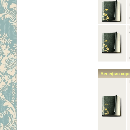
Бенефис хор