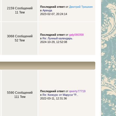
Последний ответ
от
Дмитрий Тришкин
2159 Сообщений
в
Аренда
11 Тем
2023-02-07, 20:24:14
Последний ответ
от
galy090358
3068 Сообщений
в
Re: Лунный календарь.
52 Тем
2024-10-29, 12:52:08
Последний ответ
от
qwerty77719
5590 Сообщений
в
Re: Конкурс от Маруси "Р...
111 Тем
2022-03-11, 12:31:36