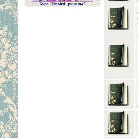
Курс "Embird - ришелье"