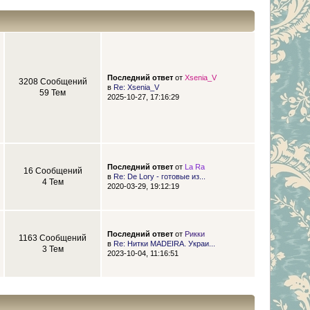
Последний ответ
от
Xsenia_V
3208 Сообщений
в
Re: Xsenia_V
59 Тем
2025-10-27, 17:16:29
Последний ответ
от
La Ra
16 Сообщений
в
Re: De Lory - готовые из...
4 Тем
2020-03-29, 19:12:19
Последний ответ
от
Рикки
1163 Сообщений
в
Re: Нитки MADEIRA. Украи...
3 Тем
2023-10-04, 11:16:51