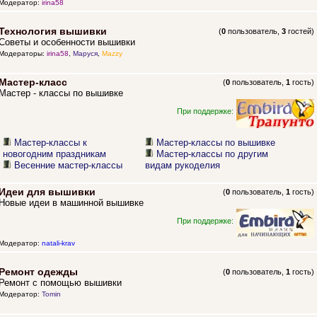
Модератор:
irina58
Технология вышивки
(
0
пользователь,
3
гостей)
Советы и особенности вышивки
Модераторы:
irina58
,
Маруся
,
Mazzy
Мастер-класс
(
0
пользователь,
1
гость)
Мастер - классы по вышивке
При поддержке:
Мастер-классы к
Мастер-классы по вышивке
новогодним праздникам
Мастер-классы по другим
Весенние мастер-классы
видам рукоделия
Идеи для вышивки
(
0
пользователь,
1
гость)
Новые идеи в машинной вышивке
При поддержке:
Модератор:
natali-krav
Ремонт одежды
(
0
пользователь,
1
гость)
Ремонт с помощью вышивки
Модератор:
Tomin