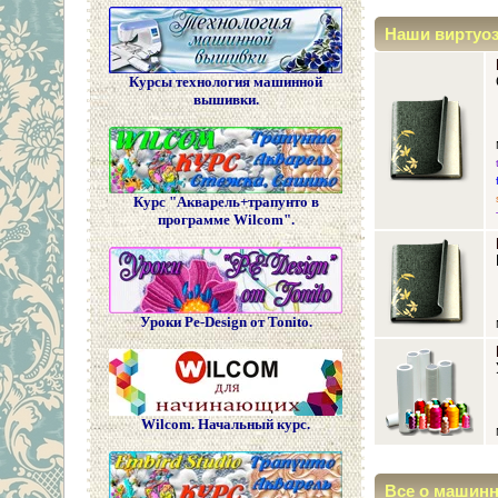
Наши виртуо
Курсы технология машинной
вышивки.
Курс "Акварель+трапунто в
программе Wilcom".
Уроки Pe-Design от Tonito.
Wilcom. Начальный курс.
Все о машин