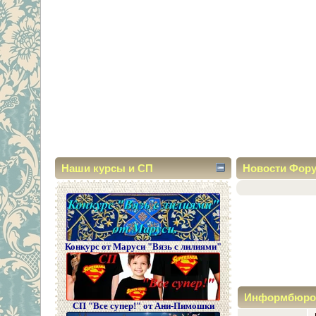
Наши курсы и СП
Новости Фор
Конкурс от Маруси "Вязь с лилиями"
Информбюро
СП "Все супер!" от Ани-Пимошки