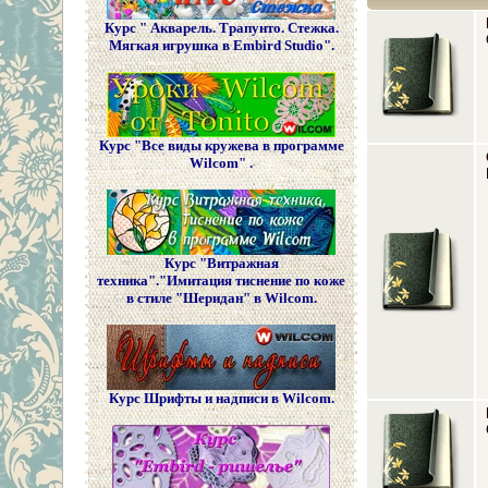
Курс " Акварель. Трапунто. Стежка.
Мягкая игрушка в Embird Studio".
Курс "Все виды кружева в программе
Wilcom" .
Курс "Витражная
техника"."Имитация тиснение по коже
в стиле "Шеридан" в Wilcom.
Курс Шрифты и надписи в Wilcom.