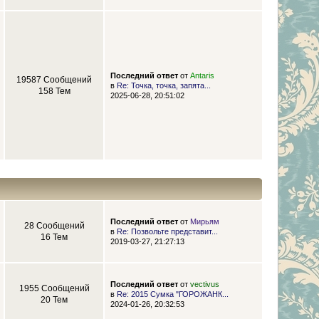
Последний ответ
от
Antaris
19587 Сообщений
в
Re: Точка, точка, запята...
158 Тем
2025-06-28, 20:51:02
Последний ответ
от
Мирьям
28 Сообщений
в
Re: Позвольте представит...
16 Тем
2019-03-27, 21:27:13
Последний ответ
от
vectivus
1955 Сообщений
в
Re: 2015 Сумка "ГОРОЖАНК...
20 Тем
2024-01-26, 20:32:53