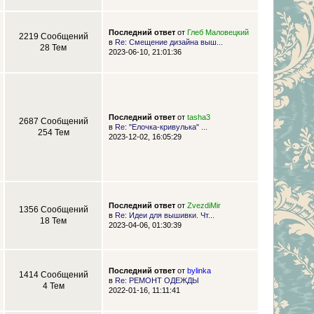
Последний ответ
от
Глеб Маловецкий
2219 Сообщений
в
Re: Смещение дизайна выш...
28 Тем
2023-06-10, 21:01:36
Последний ответ
от
tasha3
2687 Сообщений
в
Re: "Елочка-кривулька" ...
254 Тем
2023-12-02, 16:05:29
Последний ответ
от
ZvezdiMir
1356 Сообщений
в
Re: Идеи для вышивки. Чт...
18 Тем
2023-04-06, 01:30:39
Последний ответ
от
bylinka
1414 Сообщений
в
Re: РЕМОНТ ОДЕЖДЫ
4 Тем
2022-01-16, 11:11:41