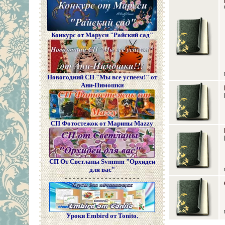
Конкурс от Маруси "Райский сад"
Новогодний СП "Мы все успеем!" от
Ани-Пимошки
СП Фотостежок от Марины Mazzy
СП От Светланы Svmmm "Орхидеи
для вас"
- - - - - - - - - - - - - - - - - - -
Уроки Embird от Tonito.