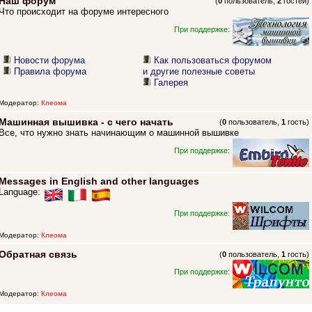
Наш форум
(
0
пользователь,
2
гостей)
Что происходит на форуме интересного
При поддержке:
Новости форума
Как пользоваться форумом
Правила форума
и другие полезные советы
Галерея
Модератор:
Клеома
Машинная вышивка - с чего начать
(
0
пользователь,
1
гость)
Все, что нужно знать начинающим о машинной вышивке
При поддержке:
Messages in English and other languages
Language:
При поддержке:
Модератор:
Клеома
Обратная связь
(
0
пользователь,
1
гость)
При поддержке:
Модератор:
Клеома