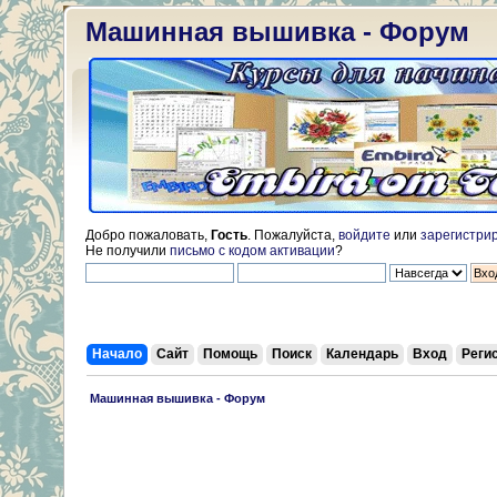
Машинная вышивка - Форум
Добро пожаловать,
Гость
. Пожалуйста,
войдите
или
зарегистри
Не получили
письмо с кодом активации
?
Начало
Сайт
Помощь
Поиск
Календарь
Вход
Реги
 Машинная вышивка - Форум