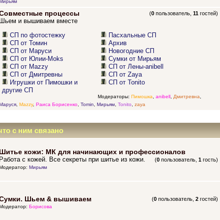
Мирьям
Совместные процессы
(
0
пользователь,
11
гостей)
Шьем и вышиваем вместе
СП по фотостежку
Пасхальные СП
СП от Томин
Архив
СП от Маруси
Новогодние СП
СП от Юлии-Moks
Сумки от Мирьям
СП от Mazzy
СП от Лены-anibell
СП от Дмитревны
СП от Zaya
Игрушки от Пимошки и
СП от Tonito
другие СП
Модераторы:
Пимошка
,
anibell
,
Дмитревна
,
Маруся
,
Mazzy
,
Раиса Борисенко
,
Tomin
,
Мирьям
,
Tonito
,
zaya
что с ним связано
Шитье кожи: МК для начинающих и профессионалов
Работа с кожей. Все секреты при шитье из кожи.
(
0
пользователь,
1
гость)
Модератор:
Мирьям
Сумки. Шьем & вышиваем
(
0
пользователь,
2
гостей)
Модератор:
Борисова