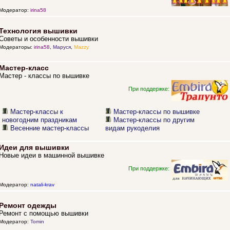
Модератор:
irina58
Технология вышивки
Советы и особенности вышивки
Модераторы:
irina58
,
Маруся
,
Mazzy
Мастер-класс
Мастер - классы по вышивке
При поддержке:
Мастер-классы к
Мастер-классы по вышивке
новогодним праздникам
Мастер-классы по другим
Весенние мастер-классы
видам рукоделия
Идеи для вышивки
Новые идеи в машинной вышивке
При поддержке:
Модератор:
natali-krav
Ремонт одежды
Ремонт с помощью вышивки
Модератор:
Tomin