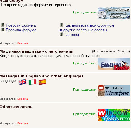
Наш форум
Что происходит на форуме интересного
При поддержке:
Новости форума
Как пользоваться форумом
Правила форума
и другие полезные советы
Галерея
Модератор:
Клеома
Машинная вышивка - с чего начать
(
0
пользователь,
1
гость)
Все, что нужно знать начинающим о машинной вышивке
При поддержке:
Messages in English and other languages
Language:
При поддержке:
Модератор:
Клеома
Обратная связь
При поддержке:
Модератор:
Клеома