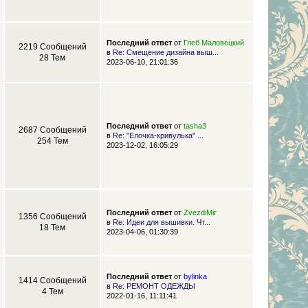
Последний ответ
от
Глеб Маловецкий
2219 Сообщений
в
Re: Смещение дизайна выш...
28 Тем
2023-06-10, 21:01:36
Последний ответ
от
tasha3
2687 Сообщений
в
Re: "Елочка-кривулька" ...
254 Тем
2023-12-02, 16:05:29
Последний ответ
от
ZvezdiMir
1356 Сообщений
в
Re: Идеи для вышивки. Чт...
18 Тем
2023-04-06, 01:30:39
Последний ответ
от
bylinka
1414 Сообщений
в
Re: РЕМОНТ ОДЕЖДЫ
4 Тем
2022-01-16, 11:11:41