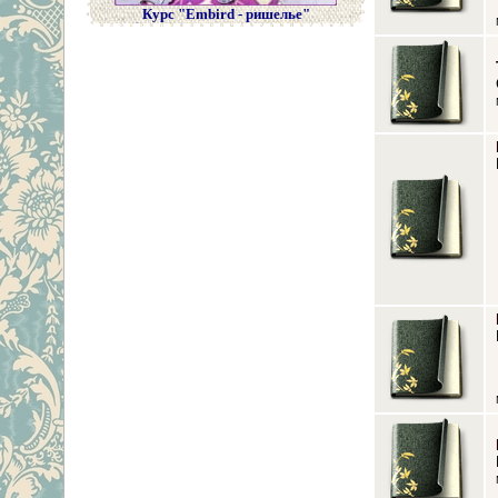
Курс "Embird - ришелье"