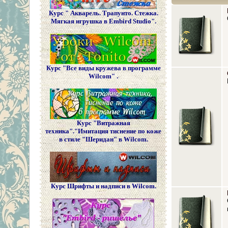
Курс " Акварель. Трапунто. Стежка.
Мягкая игрушка в Embird Studio".
Курс "Все виды кружева в программе
Wilcom" .
Курс "Витражная
техника"."Имитация тиснение по коже
в стиле "Шеридан" в Wilcom.
Курс Шрифты и надписи в Wilcom.