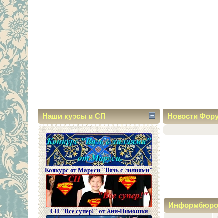
Наши курсы и СП
Новости Фор
Конкурс от Маруси "Вязь с лилиями"
Информбюро
СП "Все супер!" от Ани-Пимошки