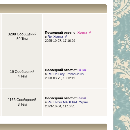
Последний ответ
от
Xsenia_V
3208 Сообщений
в
Re: Xsenia_V
59 Тем
2025-10-27, 17:16:29
Последний ответ
от
La Ra
16 Сообщений
в
Re: De Lory - готовые из...
4 Тем
2020-03-29, 19:12:19
Последний ответ
от
Рикки
1163 Сообщений
в
Re: Нитки MADEIRA. Украи...
3 Тем
2023-10-04, 11:16:51