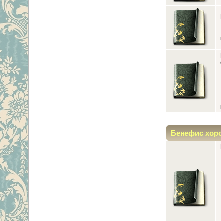
Бенефис хор