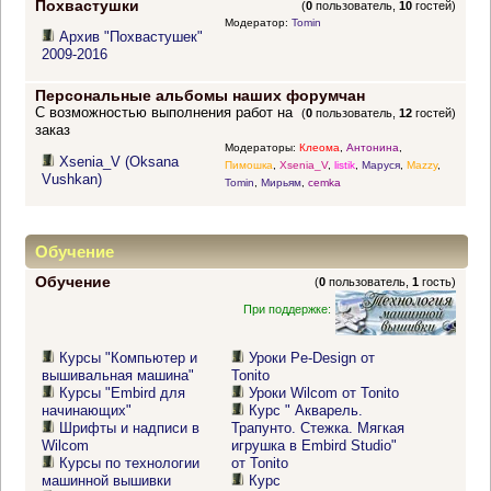
Похвастушки
(
0
пользователь,
10
гостей)
Модератор:
Tomin
Архив "Похвастушек"
2009-2016
Персональные альбомы наших форумчан
С возможностью выполнения работ на
(
0
пользователь,
12
гостей)
заказ
Модераторы:
Клеома
,
Антонина
,
Xsenia_V (Oksana
Пимошка
,
Xsenia_V
,
listik
,
Маруся
,
Mazzy
,
Vushkan)
Tomin
,
Мирьям
,
cemka
Обучение
Обучение
(
0
пользователь,
1
гость)
При поддержке:
Курсы "Компьютер и
Уроки Pe-Design от
вышивальная машина"
Tonito
Курсы "Embird для
Уроки Wilcom от Tonito
начинающих"
Курс " Акварель.
Шрифты и надписи в
Трапунто. Стежка. Мягкая
Wilcom
игрушка в Embird Studio"
Курсы по технологии
от Tonito
машинной вышивки
Курс