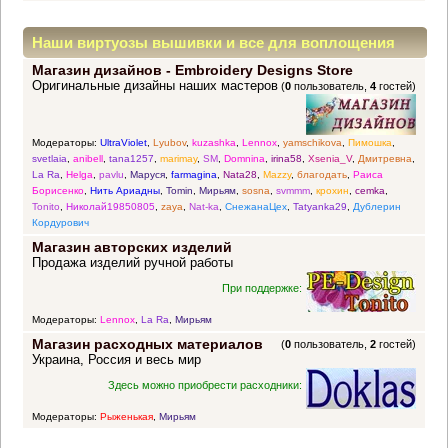
Наши виртуозы вышивки и все для воплощения
Магазин дизайнов - Embroidery Designs Store
прекрасных идей
Оригинальные дизайны наших мастеров
(
0
пользователь,
4
гостей)
Модераторы:
UltraViolet
,
Lyubov
,
kuzashka
,
Lennox
,
yamschikova
,
Пимошка
,
svetlaia
,
anibell
,
tana1257
,
marimay
,
SM
,
Domnina
,
irina58
,
Xsenia_V
,
Дмитревна
,
La Ra
,
Helga
,
pavlu
,
Маруся
,
farmagina
,
Nata28
,
Mazzy
,
благодать
,
Раиса
Борисенко
,
Нить Ариадны
,
Tomin
,
Мирьям
,
sosna
,
svmmm
,
крохин
,
cemka
,
Tonito
,
Николай19850805
,
zaya
,
Nat-ka
,
СнежанаЦех
,
Tatyanka29
,
Дублерин
Кордурович
Магазин авторских изделий
Продажа изделий ручной работы
При поддержке:
Модераторы:
Lennox
,
La Ra
,
Мирьям
Магазин расходных материалов
(
0
пользователь,
2
гостей)
Украина, Россия и весь мир
Здесь можно приобрести расходники:
Модераторы:
Рыженькая
,
Мирьям