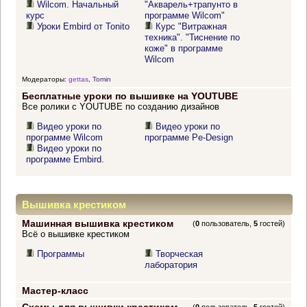
Wilcom. Начальный
"Акварель+трапунто в
курс
программе Wilcom"
Уроки Embird от Tonito
Курс "Витражная
техника". "Тиснение по
коже" в программе
Wilcom
Модераторы:
gettas
,
Tomin
Бесплатные уроки по вышивке на YOUTUBE
Все ролики с YOUTUBE по созданию дизайнов
Видео уроки по
Видео уроки по
программе Wilcom
программе Pe-Design
Видео уроки по
программе Embird.
Вышивка крестиком
Машинная вышивка крестиком
(
0
пользователь,
5
гостей)
Всё о вышивке крестиком
Программы
Творческая
лаборатория
Мастер-класс