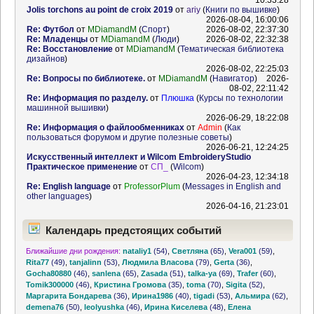
10:33:28
Jolis torchons au point de croix 2019
от
ariy
(
Книги по вышивке
)
2026-08-04, 16:00:06
Re: Футбол
от
MDiamandM
(
Спорт
)
2026-08-02, 22:37:30
Re: Младенцы
от
MDiamandM
(
Люди
)
2026-08-02, 22:32:38
Re: Восстановление
от
MDiamandM
(
Тематическая библиотека
дизайнов
)
2026-08-02, 22:25:03
Re: Вопросы по библиотеке.
от
MDiamandM
(
Навигатор
)
2026-
08-02, 22:11:42
Re: Информация по разделу.
от
Плюшка
(
Курсы по технологии
машинной вышивки
)
2026-06-29, 18:22:08
Re: Информация о файлообменниках
от
Admin
(
Как
пользоваться форумом и другие полезные советы
)
2026-06-21, 12:24:25
Искусственный интеллект и Wilcom EmbroideryStudio
Практическое применение
от
СП_
(
Wilcom
)
2026-04-23, 12:34:18
Re: English language
от
ProfessorPlum
(
Messages in English and
other languages
)
2026-04-16, 21:23:01
Календарь предстоящих событий
Ближайшие дни рождения:
nataliy1
(54)
,
Светляна
(65)
,
Vera001
(59)
,
Rita77
(49)
,
tanjalinn
(53)
,
Людмила Власова
(79)
,
Gerta
(36)
,
Gocha80880
(46)
,
sanlena
(65)
,
Zasada
(51)
,
talka-ya
(69)
,
Trafer
(60)
,
Tomik300000
(46)
,
Кристина Громова
(35)
,
toma
(70)
,
Sigita
(52)
,
Маргарита Бондарева
(36)
,
Ирина1986
(40)
,
tigadi
(53)
,
Альмира
(62)
,
demena76
(50)
,
leolyushka
(46)
,
Ирина Киселева
(48)
,
Елена