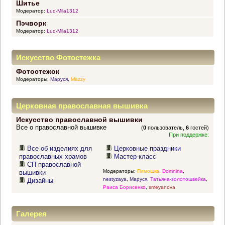
Шитье
Модератор:
Lud-Mila1312
Пэчворк
Модератор:
Lud-Mila1312
Искусство Фотостежка
Фотостежок
Модераторы:
Маруся
,
Mazzy
Церковная православная вышивка
Искусство православной вышивки
Все о православной вышивке
(
0
пользователь,
6
гостей)
При поддержке:
Все об изделиях для
Церковные праздники
православных храмов
Мастер-класс
СП православной
Модераторы:
Пимошка
,
Domnina
,
вышивки
nestyzaya
,
Маруся
,
Татьяна-золотошвейка
,
Дизайны
Раиса Борисенко
,
smeyanova
Галерея