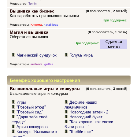
Модератор:
Tomin
Вышивка как бизнес
(
0
пользователь,
2
гостей)
Как заработать при помощи вышивки
При поддержке:
Модераторы:
Клеома
,
natali-krav
Магия и вышивка
(
0
пользователь,
1
гость)
Обережная вышивка
При поддержке:
Магический сундучок
Голубь мира
Модераторы:
iredkova
,
gettas
Бенефис хорошего настроения
Вышивальные игры и конкурсы
(
0
пользователь,
3
гостей)
Вышивальные игры и конкурсы
Игры
Дефиле наших
"Розовый этюд"
любимчиков
"Розовый сад"
Новогодние затеи - 2
"Дарю тебе своё
Новогодний букет
сердце"
"Как хороши, как свежи
Архив конкурсов
были розы..."
Конкурс "Вышиваем к
"Шебби-шик"
школе"