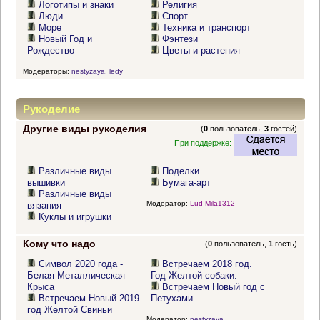
Логотипы и знаки
Религия
Люди
Спорт
Море
Техника и транспорт
Новый Год и
Фэнтези
Рождество
Цветы и растения
Модераторы:
nestyzaya
,
ledy
Рукоделие
Другие виды рукоделия
(
0
пользователь,
3
гостей)
При поддержке:
Различные виды
Поделки
вышивки
Бумага-арт
Различные виды
Модератор:
Lud-Mila1312
вязания
Куклы и игрушки
Кому что надо
(
0
пользователь,
1
гость)
Символ 2020 года -
Встречаем 2018 год.
Белая Металлическая
Год Желтой собаки.
Крыса
Встречаем Новый год с
Встречаем Новый 2019
Петухами
год Желтой Свиньи
Модератор:
nestyzaya