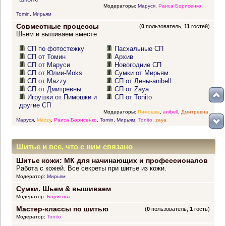
Модераторы:
Маруся
,
Раиса Борисенко
,
Tomin
,
Мирьям
Совместные процессы
(
0
пользователь,
11
гостей)
Шьем и вышиваем вместе
СП по фотостежку
Пасхальные СП
СП от Томин
Архив
СП от Маруси
Новогодние СП
СП от Юлии-Moks
Сумки от Мирьям
СП от Mazzy
СП от Лены-anibell
СП от Дмитревны
СП от Zaya
Игрушки от Пимошки и
СП от Tonito
другие СП
Модераторы:
Пимошка
,
anibell
,
Дмитревна
,
Маруся
,
Mazzy
,
Раиса Борисенко
,
Tomin
,
Мирьям
,
Tonito
,
zaya
Шитье и все, что с ним связано
Шитье кожи: МК для начинающих и профессионалов
Работа с кожей. Все секреты при шитье из кожи.
Модератор:
Мирьям
Сумки. Шьем & вышиваем
Модератор:
Борисова
Мастер-классы по шитью
(
0
пользователь,
1
гость)
Модератор:
Tonito