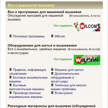
Все о машинной вышивке
Все о программах для машинной вышивки
Обсуждение программ для машинной
(
0
пользователь,
1
гость)
вышивки
При поддержке:
Полезные программы
Wilcom
Оборудование для шитья и вышивания
Всё о вышивальных, швейных машинах
(
0
пользователь,
4
гостей)
и аксессуарах
При поддержке:
Правила, информация,
Машины для шитья
объявления
Дополнительное
Бытовые вышивальные
оборудование и
машины
аксессуары
Бытовые
Типичные для многих
многоигольные машины
машин проблемы
Производственные
Всяко-разно
вышивальные машины
Расходные материалы для вышивки (обсуждение)