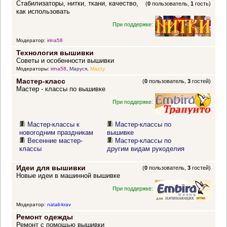
Стабилизаторы, нитки, ткани, качество,
(
0
пользователь,
1
гость)
как использовать
При поддержке:
Модератор:
irina58
Технология вышивки
Советы и особенности вышивки
Модераторы:
irina58
,
Маруся
,
Mazzy
Мастер-класс
(
0
пользователь,
3
гостей)
Мастер - классы по вышивке
При поддержке:
Мастер-классы к
Мастер-классы по
новогодним праздникам
вышивке
Весенние мастер-
Мастер-классы по
классы
другим видам рукоделия
Идеи для вышивки
(
0
пользователь,
3
гостей)
Новые идеи в машинной вышивке
При поддержке:
Модератор:
natali-krav
Ремонт одежды
Ремонт с помощью вышивки