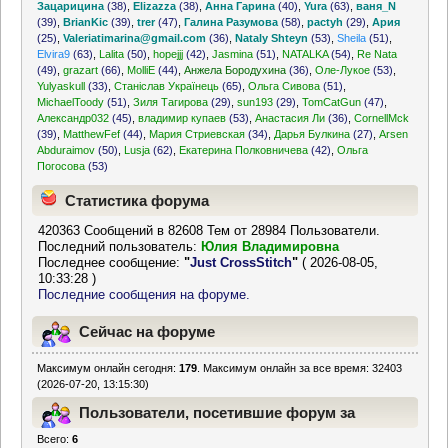
Зацарицина
(38)
,
Elizazza
(38)
,
Анна Гарина
(40)
,
Yura
(63)
,
ваня_N
(39)
,
BrianKic
(39)
,
trer
(47)
,
Галина Разумова
(58)
,
pactyh
(29)
,
Ария
(25)
,
Valeriatimarina@gmail.com
(36)
,
Nataly Shteyn
(53)
,
Sheila
(51)
,
Elvira9
(63)
,
Lalita
(50)
,
hopejjj
(42)
,
Jasmina
(51)
,
NATALKA
(54)
,
Re Nata
(49)
,
grazart
(66)
,
MolliE
(44)
,
Анжела Бородухина
(36)
,
Оле-Лукое
(53)
,
Yulyaskull
(33)
,
Станіслав Українець
(65)
,
Ольга Сивова
(51)
,
MichaelToody
(51)
,
Зиля Тагирова
(29)
,
sun193
(29)
,
TomCatGun
(47)
,
Александр032
(45)
,
владимир купаев
(53)
,
Анастасия Ли
(36)
,
CornellMck
(39)
,
MatthewFef
(44)
,
Мария Стриевская
(34)
,
Дарья Булкина
(27)
,
Arsen
Abduraimov
(50)
,
Lusja
(62)
,
Екатерина Полковничева
(42)
,
Ольга
Погосова
(53)
Статистика форума
420363 Сообщений в 82608 Тем от 28984 Пользователи.
Последний пользователь:
Юлия Владимировна
Последнее сообщение:
"
Just CrossStitch
"
( 2026-08-05,
10:33:28 )
Последние сообщения на форуме.
Сейчас на форуме
Максимум онлайн сегодня:
179
. Максимум онлайн за все время: 32403
(2026-07-20, 13:15:30)
Пользователи, посетившие форум за
Всего:
6
последние 24 часа