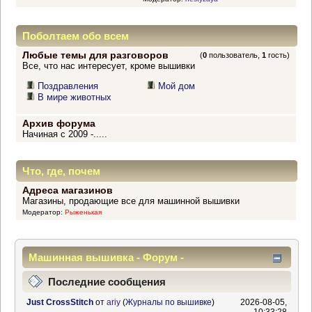
Поболтаем обо всем
Любые темы для разговоров
(
0
пользователь,
1
гость)
Все, что нас интересует, кроме вышивки
Поздравления
Мой дом
В мире животных
Архив форума
Начиная с 2009 -.....
Что, где, почем
Адреса магазинов
Магазины, продающие все для машинной вышивки
Модератор:
Рыженькая
Машинная вышивка - Форум -
Информационный центр
Последние сообщения
Just CrossStitch
от
ariy
(
Журналы по вышивке
)
2026-08-05,