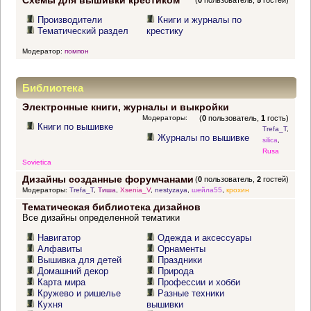
Схемы для вышивки крестиком
(
0
пользователь,
5
гостей)
Производители
Книги и журналы по
Тематический раздел
крестику
Модератор:
помпон
Библиотека
Электронные книги, журналы и выкройки
Модераторы:
(
0
пользователь,
1
гость)
Книги по вышивке
Trefa_T
,
Журналы по вышивке
silica
,
Rusa
Sovietica
Дизайны созданные форумчанами
(
0
пользователь,
2
гостей)
Модераторы:
Trefa_T
,
Тиша
,
Xsenia_V
,
nestyzaya
,
шейла55
,
крохин
Тематическая библиотека дизайнов
Все дизайны определенной тематики
Навигатор
Одежда и аксессуары
Алфавиты
Орнаменты
Вышивка для детей
Праздники
Домашний декор
Природа
Карта мира
Профессии и хобби
Кружево и ришелье
Разные техники
Кухня
вышивки