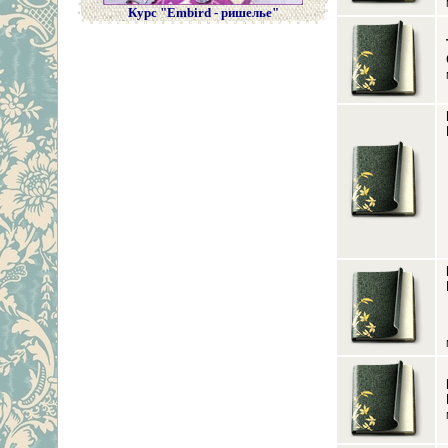
Курс "Embird - ришелье"