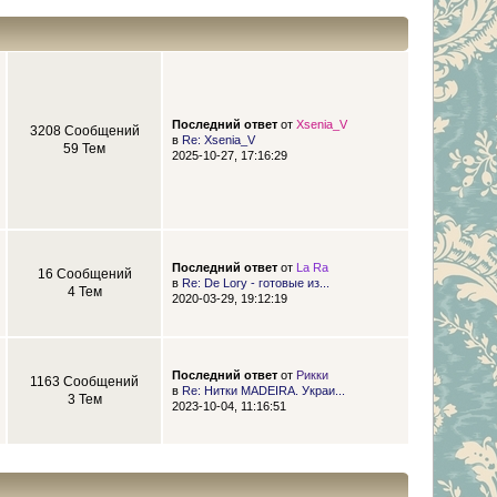
Последний ответ
от
Xsenia_V
3208 Сообщений
в
Re: Xsenia_V
59 Тем
2025-10-27, 17:16:29
Последний ответ
от
La Ra
16 Сообщений
в
Re: De Lory - готовые из...
4 Тем
2020-03-29, 19:12:19
Последний ответ
от
Рикки
1163 Сообщений
в
Re: Нитки MADEIRA. Украи...
3 Тем
2023-10-04, 11:16:51