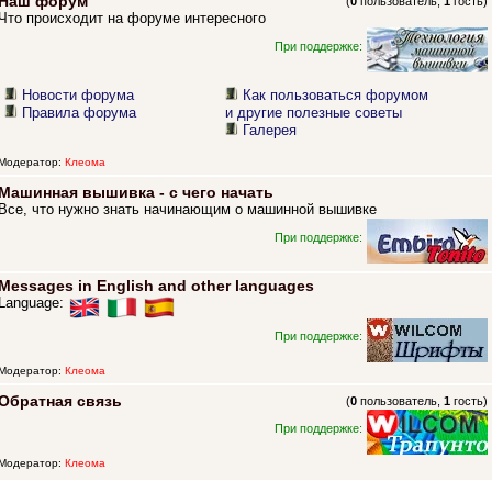
Наш форум
(
0
пользователь,
1
гость)
Что происходит на форуме интересного
При поддержке:
Новости форума
Как пользоваться форумом
Правила форума
и другие полезные советы
Галерея
Модератор:
Клеома
Машинная вышивка - с чего начать
Все, что нужно знать начинающим о машинной вышивке
При поддержке:
Messages in English and other languages
Language:
При поддержке:
Модератор:
Клеома
Обратная связь
(
0
пользователь,
1
гость)
При поддержке:
Модератор:
Клеома