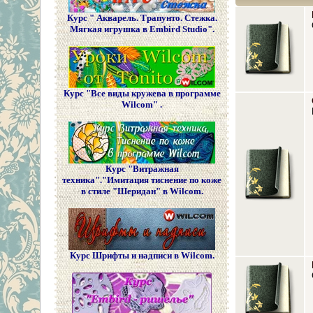
Курс " Акварель. Трапунто. Стежка.
Мягкая игрушка в Embird Studio".
Курс "Все виды кружева в программе
Wilcom" .
Курс "Витражная
техника"."Имитация тиснение по коже
в стиле "Шеридан" в Wilcom.
Курс Шрифты и надписи в Wilcom.