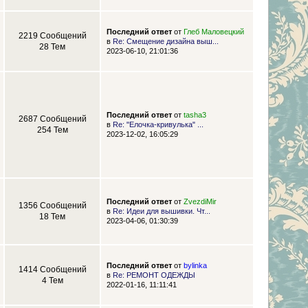
Последний ответ
от
Глеб Маловецкий
2219 Сообщений
в
Re: Смещение дизайна выш...
28 Тем
2023-06-10, 21:01:36
Последний ответ
от
tasha3
2687 Сообщений
в
Re: "Елочка-кривулька" ...
254 Тем
2023-12-02, 16:05:29
Последний ответ
от
ZvezdiMir
1356 Сообщений
в
Re: Идеи для вышивки. Чт...
18 Тем
2023-04-06, 01:30:39
Последний ответ
от
bylinka
1414 Сообщений
в
Re: РЕМОНТ ОДЕЖДЫ
4 Тем
2022-01-16, 11:11:41