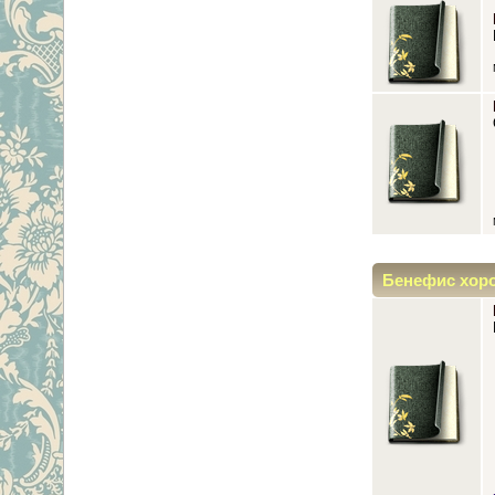
Бенефис хор