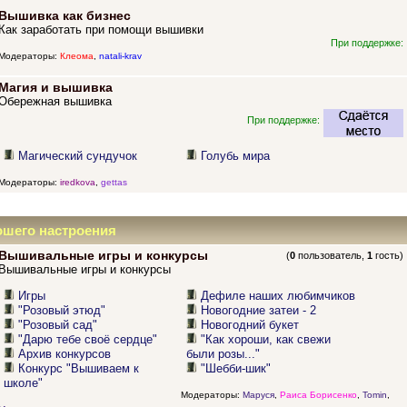
Вышивка как бизнес
Как заработать при помощи вышивки
При поддержке:
Модераторы:
Клеома
,
natali-krav
Магия и вышивка
Обережная вышивка
При поддержке:
Магический сундучок
Голубь мира
Модераторы:
iredkova
,
gettas
ошего настроения
Вышивальные игры и конкурсы
(
0
пользователь,
1
гость)
Вышивальные игры и конкурсы
Игры
Дефиле наших любимчиков
"Розовый этюд"
Новогодние затеи - 2
"Розовый сад"
Новогодний букет
"Дарю тебе своё сердце"
"Как хороши, как свежи
Архив конкурсов
были розы..."
Конкурс "Вышиваем к
"Шебби-шик"
школе"
Модераторы:
Маруся
,
Раиса Борисенко
,
Tomin
,