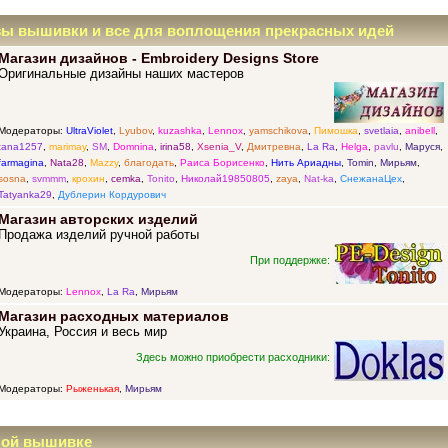
зы вышивки и все для воплощения прекрасных идей
Магазин дизайнов - Embroidery Designs Store
Оригинальные дизайны наших мастеров
Модераторы:
UltraViolet
,
Lyubov
,
kuzashka
,
Lennox
,
yamschikova
,
Пимошка
,
svetlaia
,
anibell
,
tana1257
,
marimay
,
SM
,
Domnina
,
irina58
,
Xsenia_V
,
Дмитревна
,
La Ra
,
Helga
,
pavlu
,
Маруся
,
farmagina
,
Nata28
,
Mazzy
,
благодать
,
Раиса Борисенко
,
Нить Ариадны
,
Tomin
,
Мирьям
,
sosna
,
svmmm
,
крохин
,
cemka
,
Tonito
,
Николай19850805
,
zaya
,
Nat-ka
,
СнежанаЦех
,
Tatyanka29
,
Дублерин Кордурович
Магазин авторских изделий
Продажа изделий ручной работы
При поддержке:
Модераторы:
Lennox
,
La Ra
,
Мирьям
Магазин расходных материалов
Украина, Россия и весь мир
Здесь можно приобрести расходники:
Модераторы:
Рыженькая
,
Мирьям
ной вышивке