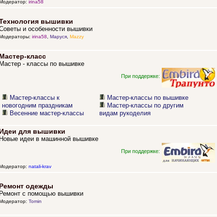
Модератор:
irina58
Технология вышивки
Советы и особенности вышивки
Модераторы:
irina58
,
Маруся
,
Mazzy
Мастер-класс
Мастер - классы по вышивке
При поддержке:
Мастер-классы к
Мастер-классы по вышивке
новогодним праздникам
Мастер-классы по другим
Весенние мастер-классы
видам рукоделия
Идеи для вышивки
Новые идеи в машинной вышивке
При поддержке:
Модератор:
natali-krav
Ремонт одежды
Ремонт с помощью вышивки
Модератор:
Tomin