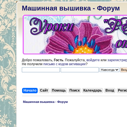
Машинная вышивка - Форум
Добро пожаловать,
Гость
. Пожалуйста,
войдите
или
зарегистри
Не получили
письмо с кодом активации
?
Начало
Сайт
Помощь
Поиск
Календарь
Вход
Реги
 Машинная вышивка - Форум