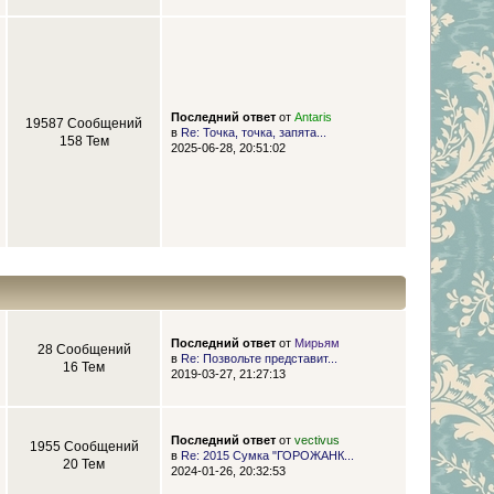
Последний ответ
от
Antaris
19587 Сообщений
в
Re: Точка, точка, запята...
158 Тем
2025-06-28, 20:51:02
Последний ответ
от
Мирьям
28 Сообщений
в
Re: Позвольте представит...
16 Тем
2019-03-27, 21:27:13
Последний ответ
от
vectivus
1955 Сообщений
в
Re: 2015 Сумка "ГОРОЖАНК...
20 Тем
2024-01-26, 20:32:53