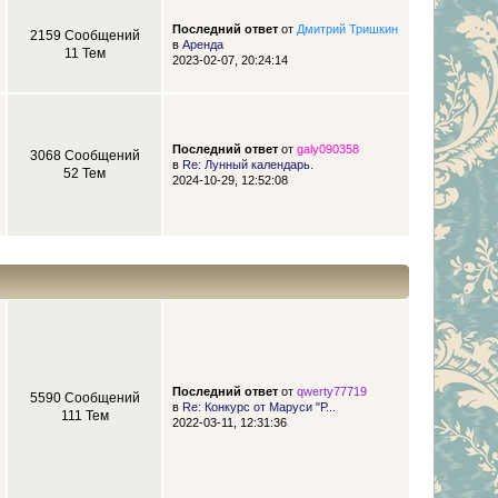
Последний ответ
от
Дмитрий Тришкин
2159 Сообщений
в
Аренда
11 Тем
2023-02-07, 20:24:14
Последний ответ
от
galy090358
3068 Сообщений
в
Re: Лунный календарь.
52 Тем
2024-10-29, 12:52:08
Последний ответ
от
qwerty77719
5590 Сообщений
в
Re: Конкурс от Маруси "Р...
111 Тем
2022-03-11, 12:31:36