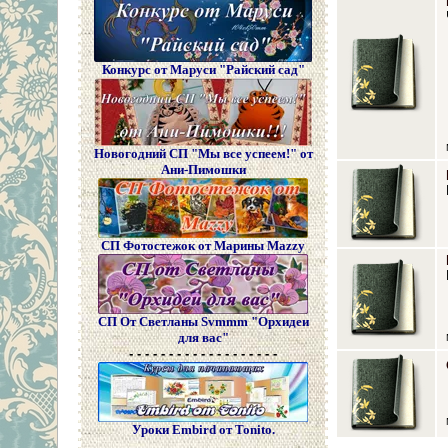
Конкурс от Маруси "Райский сад"
Новогодний СП "Мы все успеем!" от
Ани-Пимошки
СП Фотостежок от Марины Mazzy
СП От Светланы Svmmm "Орхидеи
для вас"
- - - - - - - - - - - - - - - - - - -
Уроки Embird от Tonito.