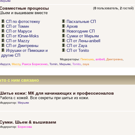
Мирьям
Совместные процессы
(
0
пользователь,
2
гостей)
Шьем и вышиваем вместе
СП по фотостежку
Пасхальные СП
СП от Томин
Архив
СП от Маруси
Новогодние СП
СП от Юлии-Moks
Сумки от Мирьям
СП от Mazzy
СП от Лены-anibell
СП от Дмитревны
СП от Zaya
Игрушки от Пимошки и
СП от Tonito
другие СП
Модераторы:
Пимошка
,
anibell
,
Дмитревна
,
Маруся
,
Mazzy
,
Раиса Борисенко
,
Tomin
,
Мирьям
,
Tonito
,
zaya
что с ним связано
Шитье кожи: МК для начинающих и профессионалов
Работа с кожей. Все секреты при шитье из кожи.
Модератор:
Мирьям
Сумки. Шьем & вышиваем
Модератор:
Борисова