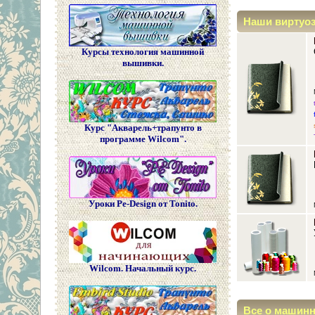
Наши виртуо
Курсы технология машинной
вышивки.
Курс "Акварель+трапунто в
программе Wilcom".
Уроки Pe-Design от Tonito.
Wilcom. Начальный курс.
Все о машин