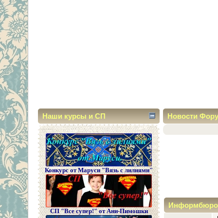
Наши курсы и СП
Новости Фор
Конкурс от Маруси "Вязь с лилиями"
Информбюро
СП "Все супер!" от Ани-Пимошки