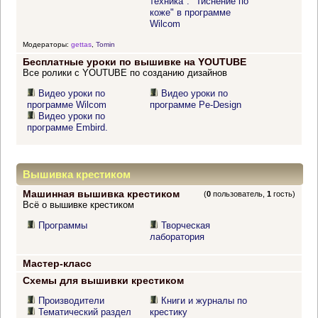
техника". "Тиснение по
коже" в программе
Wilcom
Модераторы:
gettas
,
Tomin
Бесплатные уроки по вышивке на YOUTUBE
Все ролики с YOUTUBE по созданию дизайнов
Видео уроки по
Видео уроки по
программе Wilcom
программе Pe-Design
Видео уроки по
программе Embird.
Вышивка крестиком
Машинная вышивка крестиком
(
0
пользователь,
1
гость)
Всё о вышивке крестиком
Программы
Творческая
лаборатория
Мастер-класс
Схемы для вышивки крестиком
Производители
Книги и журналы по
Тематический раздел
крестику