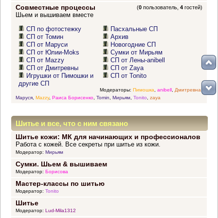
Совместные процессы
(
0
пользователь,
4
гостей)
Шьем и вышиваем вместе
СП по фотостежку
Пасхальные СП
СП от Томин
Архив
СП от Маруси
Новогодние СП
СП от Юлии-Moks
Сумки от Мирьям
СП от Mazzy
СП от Лены-anibell
СП от Дмитревны
СП от Zaya
Игрушки от Пимошки и
СП от Tonito
другие СП
Модераторы:
Пимошка
,
anibell
,
Дмитревна
,
Маруся
,
Mazzy
,
Раиса Борисенко
,
Tomin
,
Мирьям
,
Tonito
,
zaya
Шитье и все, что с ним связано
Шитье кожи: МК для начинающих и профессионалов
Работа с кожей. Все секреты при шитье из кожи.
Модератор:
Мирьям
Сумки. Шьем & вышиваем
Модератор:
Борисова
Мастер-классы по шитью
Модератор:
Tonito
Шитье
Модератор:
Lud-Mila1312