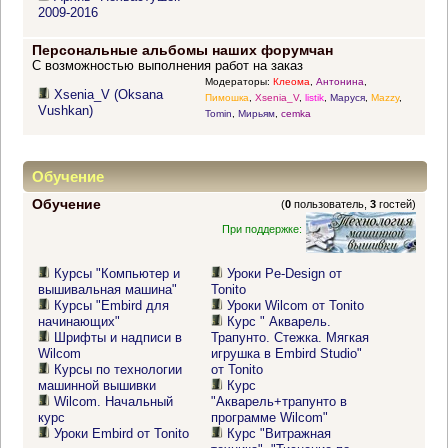
2009-2016
Персональные альбомы наших форумчан
С возможностью выполнения работ на заказ
Модераторы:
Клеома
,
Антонина
,
Xsenia_V (Oksana
Пимошка
,
Xsenia_V
,
listik
,
Маруся
,
Mazzy
,
Vushkan)
Tomin
,
Мирьям
,
cemka
Обучение
Обучение
(
0
пользователь,
3
гостей)
При поддержке:
Курсы "Компьютер и
Уроки Pe-Design от
вышивальная машина"
Tonito
Курсы "Embird для
Уроки Wilcom от Tonito
начинающих"
Курс " Акварель.
Шрифты и надписи в
Трапунто. Стежка. Мягкая
Wilcom
игрушка в Embird Studio"
Курсы по технологии
от Tonito
машинной вышивки
Курс
Wilcom. Начальный
"Акварель+трапунто в
курс
программе Wilcom"
Уроки Embird от Tonito
Курс "Витражная