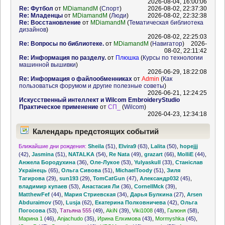
2026-08-04, 16:00:06
Re: Футбол
от
MDiamandM
(
Спорт
)
2026-08-02, 22:37:30
Re: Младенцы
от
MDiamandM
(
Люди
)
2026-08-02, 22:32:38
Re: Восстановление
от
MDiamandM
(
Тематическая библиотека
дизайнов
)
2026-08-02, 22:25:03
Re: Вопросы по библиотеке.
от
MDiamandM
(
Навигатор
)
2026-
08-02, 22:11:42
Re: Информация по разделу.
от
Плюшка
(
Курсы по технологии
машинной вышивки
)
2026-06-29, 18:22:08
Re: Информация о файлообменниках
от
Admin
(
Как
пользоваться форумом и другие полезные советы
)
2026-06-21, 12:24:25
Искусственный интеллект и Wilcom EmbroideryStudio
Практическое применение
от
СП_
(
Wilcom
)
2026-04-23, 12:34:18
Календарь предстоящих событий
Ближайшие дни рождения:
Sheila
(51)
,
Elvira9
(63)
,
Lalita
(50)
,
hopejjj
(42)
,
Jasmina
(51)
,
NATALKA
(54)
,
Re Nata
(49)
,
grazart
(66)
,
MolliE
(44)
,
Анжела Бородухина
(36)
,
Оле-Лукое
(53)
,
Yulyaskull
(33)
,
Станіслав
Українець
(65)
,
Ольга Сивова
(51)
,
MichaelToody
(51)
,
Зиля
Тагирова
(29)
,
sun193
(29)
,
TomCatGun
(47)
,
Александр032
(45)
,
владимир купаев
(53)
,
Анастасия Ли
(36)
,
CornellMck
(39)
,
MatthewFef
(44)
,
Мария Стриевская
(34)
,
Дарья Булкина
(27)
,
Arsen
Abduraimov
(50)
,
Lusja
(62)
,
Екатерина Полковничева
(42)
,
Ольга
Погосова
(53)
,
Татьяна 555
(49)
,
AkiN
(39)
,
Viki1008
(48)
,
Галюня
(58)
,
Марина 1
(46)
,
Anjachudo
(35)
,
Ирина Елхимова
(43)
,
Mormyshka
(45)
,