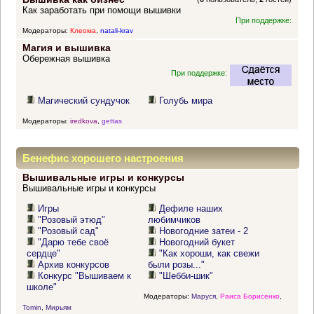
Как заработать при помощи вышивки
При поддержке:
Модераторы:
Клеома
,
natali-krav
Магия и вышивка
Обережная вышивка
При поддержке:
Магический сундучок
Голубь мира
Модераторы:
iredkova
,
gettas
Бенефис хорошего настроения
Вышивальные игры и конкурсы
Вышивальные игры и конкурсы
Игры
Дефиле наших
"Розовый этюд"
любимчиков
"Розовый сад"
Новогодние затеи - 2
"Дарю тебе своё
Новогодний букет
сердце"
"Как хороши, как свежи
Архив конкурсов
были розы..."
Конкурс "Вышиваем к
"Шебби-шик"
школе"
Модераторы:
Маруся
,
Раиса Борисенко
,
Tomin
,
Мирьям