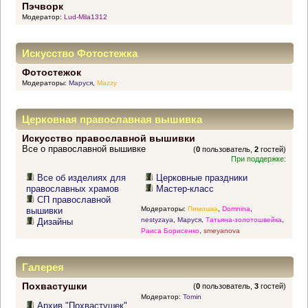
Пэчворк
Модератор:
Lud-Mila1312
Искусство Фотостежка
Фотостежок
Модераторы:
Маруся
,
Mazzy
Церковная православная вышивка
Искусство православной вышивки
Все о православной вышивке
(
0
пользователь,
2
гостей)
При поддержке:
Все об изделиях для
Церковные праздники
православных храмов
Мастер-класс
СП православной
Модераторы:
Пимошка
,
Domnina
,
вышивки
nestyzaya
,
Маруся
,
Татьяна-золотошвейка
,
Дизайны
Раиса Борисенко
,
smeyanova
Галерея
Похвастушки
(
0
пользователь,
3
гостей)
Модератор:
Tomin
Архив "Похвастушек"