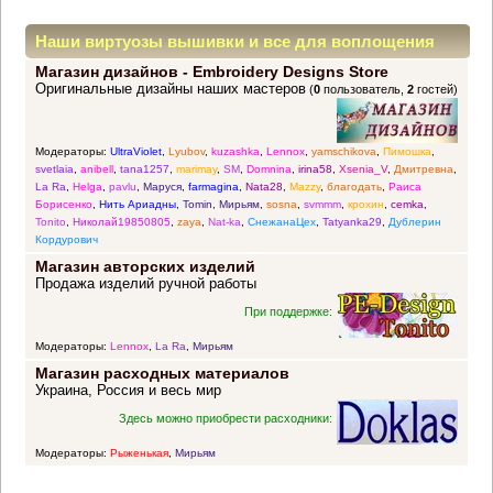
Наши виртуозы вышивки и все для воплощения
Магазин дизайнов - Embroidery Designs Store
прекрасных идей
Оригинальные дизайны наших мастеров
(
0
пользователь,
2
гостей)
Модераторы:
UltraViolet
,
Lyubov
,
kuzashka
,
Lennox
,
yamschikova
,
Пимошка
,
svetlaia
,
anibell
,
tana1257
,
marimay
,
SM
,
Domnina
,
irina58
,
Xsenia_V
,
Дмитревна
,
La Ra
,
Helga
,
pavlu
,
Маруся
,
farmagina
,
Nata28
,
Mazzy
,
благодать
,
Раиса
Борисенко
,
Нить Ариадны
,
Tomin
,
Мирьям
,
sosna
,
svmmm
,
крохин
,
cemka
,
Tonito
,
Николай19850805
,
zaya
,
Nat-ka
,
СнежанаЦех
,
Tatyanka29
,
Дублерин
Кордурович
Магазин авторских изделий
Продажа изделий ручной работы
При поддержке:
Модераторы:
Lennox
,
La Ra
,
Мирьям
Магазин расходных материалов
Украина, Россия и весь мир
Здесь можно приобрести расходники:
Модераторы:
Рыженькая
,
Мирьям