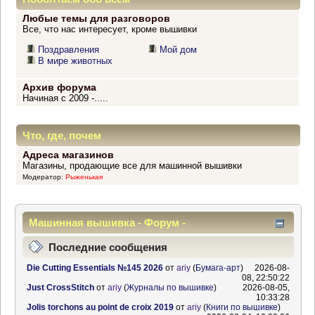
Любые темы для разговоров
Все, что нас интересует, кроме вышивки
Поздравления
Мой дом
В мире животных
Архив форума
Начиная с 2009 -.....
Что, где, почем
Адреса магазинов
Магазины, продающие все для машинной вышивки
Модератор:
Рыженькая
Машинная вышивка - Форум -
Информационный центр
Последние сообщения
Die Cutting Essentials №145 2026
от
ariy
(
Бумага-арт
)
2026-08-
08, 22:50:22
Just CrossStitch
от
ariy
(
Журналы по вышивке
)
2026-08-05,
10:33:28
Jolis torchons au point de croix 2019
от
ariy
(
Книги по вышивке
)