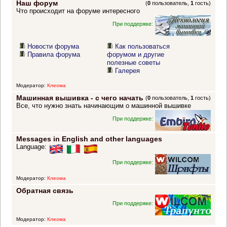
Наш форум
(
0
пользователь,
1
гость)
Что происходит на форуме интересного
При поддержке:
Новости форума
Как пользоваться
Правила форума
форумом и другие
полезные советы
Галерея
Модератор:
Клеома
Машинная вышивка - с чего начать
(
0
пользователь,
1
гость)
Все, что нужно знать начинающим о машинной вышивке
При поддержке:
Messages in English and other languages
Language:
При поддержке:
Модератор:
Клеома
Обратная связь
При поддержке:
Модератор:
Клеома