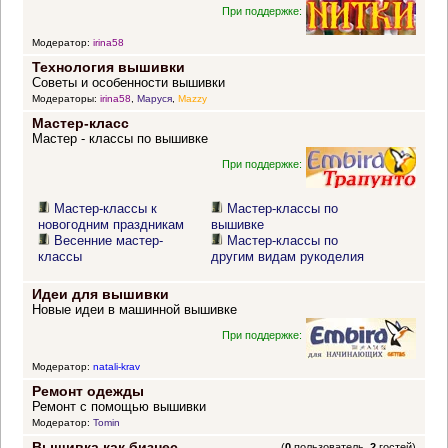
При поддержке:
Модератор:
irina58
Технология вышивки
Советы и особенности вышивки
Модераторы:
irina58
,
Маруся
,
Mazzy
Мастер-класс
Мастер - классы по вышивке
При поддержке:
Мастер-классы к
Мастер-классы по
новогодним праздникам
вышивке
Весенние мастер-
Мастер-классы по
классы
другим видам рукоделия
Идеи для вышивки
Новые идеи в машинной вышивке
При поддержке:
Модератор:
natali-krav
Ремонт одежды
Ремонт с помощью вышивки
Модератор:
Tomin
Вышивка как бизнес
(
0
пользователь,
2
гостей)