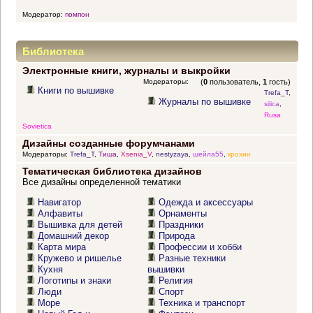
Модератор:
помпон
Библиотека
Электронные книги, журналы и выкройки
Модераторы:
(
0
пользователь,
1
гость)
Книги по вышивке
Trefa_T
,
Журналы по вышивке
silica
,
Rusa
Sovietica
Дизайны созданные форумчанами
Модераторы:
Trefa_T
,
Тиша
,
Xsenia_V
,
nestyzaya
,
шейла55
,
крохин
Тематическая библиотека дизайнов
Все дизайны определенной тематики
Навигатор
Одежда и аксессуары
Алфавиты
Орнаменты
Вышивка для детей
Праздники
Домашний декор
Природа
Карта мира
Профессии и хобби
Кружево и ришелье
Разные техники
Кухня
вышивки
Логотипы и знаки
Религия
Люди
Спорт
Море
Техника и транспорт