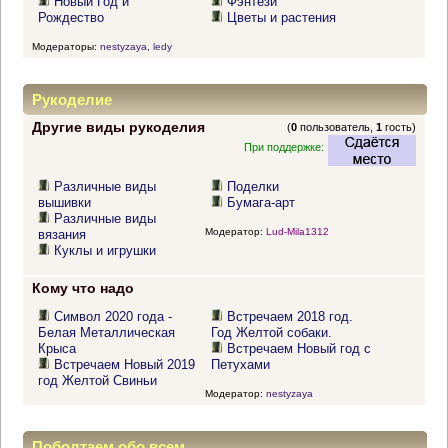
Новый Год и
Фэнтези
Рождество
Цветы и растения
Модераторы:
nestyzaya
,
ledy
Рукоделие
Другие виды рукоделия
(
0
пользователь,
1
гость)
При поддержке:
Различные виды
Поделки
вышивки
Бумага-арт
Различные виды
Модератор:
Lud-Mila1312
вязания
Куклы и игрушки
Кому что надо
Символ 2020 года -
Встречаем 2018 год.
Белая Металлическая
Год Желтой собаки.
Крыса
Встречаем Новый год с
Встречаем Новый 2019
Петухами
год Желтой Свиньи
Модератор:
nestyzaya
Поболтаем обо всем