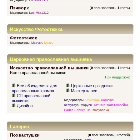
Модератор:
Lud-Mila1312
Пэчворк
(
0
пользователь,
1
гость)
Модератор:
Lud-Mila1312
Искусство Фотостежка
Фотостежок
Модераторы:
Маруся
,
Mazzy
Церковная православная вышивка
Искусство православной вышивки
(
0
пользователь,
1
гость)
Все о православной вышивке
При поддержке:
Все об изделиях для
Церковные праздники
православных храмов
Мастер-класс
СП православной
Модераторы:
Пимошка
,
Domnina
,
вышивки
nestyzaya
,
Маруся
,
Татьяна-золотошвейка
,
Дизайны
Раиса Борисенко
,
smeyanova
Галерея
Похвастушки
(
0
пользователь,
9
гостей)
Модератор:
Tomin