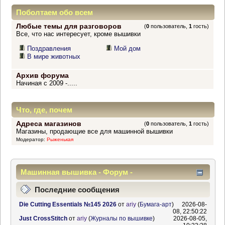
Поболтаем обо всем
Любые темы для разговоров
(
0
пользователь,
1
гость)
Все, что нас интересует, кроме вышивки
Поздравления
Мой дом
В мире животных
Архив форума
Начиная с 2009 -.....
Что, где, почем
Адреса магазинов
(
0
пользователь,
1
гость)
Магазины, продающие все для машинной вышивки
Модератор:
Рыженькая
Машинная вышивка - Форум -
Информационный центр
Последние сообщения
Die Cutting Essentials №145 2026
от
ariy
(
Бумага-арт
)
2026-08-
08, 22:50:22
Just CrossStitch
от
ariy
(
Журналы по вышивке
)
2026-08-05,