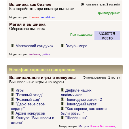
Вышивка как бизнес
(
0
пользователь,
2
гостей)
Как заработать при помощи вышивки
При поддержке:
Модераторы:
Клеома
,
natali-krav
Магия и вышивка
Обережная вышивка
При поддержке:
Магический сундучок
Голубь мира
Модераторы:
iredkova
,
gettas
Бенефис хорошего настроения
Вышивальные игры и конкурсы
(
0
пользователь,
1
гость)
Вышивальные игры и конкурсы
Игры
Дефиле наших
"Розовый этюд"
любимчиков
"Розовый сад"
Новогодние затеи - 2
"Дарю тебе своё
Новогодний букет
сердце"
"Как хороши, как свежи
Архив конкурсов
были розы..."
Конкурс "Вышиваем к
"Шебби-шик"
школе"
Модераторы:
Маруся
,
Раиса Борисенко
,