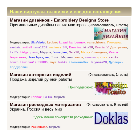
Наши виртуозы вышивки и все для воплощения
Магазин дизайнов - Embroidery Designs Store
прекрасных идей
Оригинальные дизайны наших мастеров
(
0
пользователь,
1
гость)
Модераторы:
UltraViolet
,
Lyubov
,
kuzashka
,
Lennox
,
yamschikova
,
Пимошка
,
svetlaia
,
anibell
,
tana1257
,
marimay
,
SM
,
Domnina
,
irina58
,
Xsenia_V
,
Дмитревна
,
La Ra
,
Helga
,
pavlu
,
Маруся
,
farmagina
,
Nata28
,
Mazzy
,
благодать
,
Раиса
Борисенко
,
Нить Ариадны
,
Tomin
,
Мирьям
,
sosna
,
svmmm
,
крохин
,
cemka
,
Tonito
,
Николай19850805
,
zaya
,
Nat-ka
,
СнежанаЦех
,
Tatyanka29
,
Дублерин
Кордурович
Магазин авторских изделий
(
0
пользователь,
1
гость)
Продажа изделий ручной работы
При поддержке:
Модераторы:
Lennox
,
La Ra
,
Мирьям
Магазин расходных материалов
(
0
пользователь,
9
гостей)
Украина, Россия и весь мир
Здесь можно приобрести расходники:
Модераторы:
Рыженькая
,
Мирьям