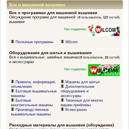
Все о машинной вышивке
Все о программах для машинной вышивки
Обсуждение программ для машинной
(
0
пользователь,
127
гостей)
вышивки
При поддержке:
Полезные программы
Wilcom
Оборудование для шитья и вышивания
Всё о вышивальных, швейных машинах
(
0
пользователь,
22
гостей)
и аксессуарах
При поддержке:
Правила, информация,
Машины для шитья
объявления
Дополнительное
Бытовые вышивальные
оборудование и
машины
аксессуары
Бытовые
Типичные для многих
многоигольные машины
машин проблемы
Производственные
Всяко-разно
вышивальные машины
Расходные материалы для вышивки (обсуждение)