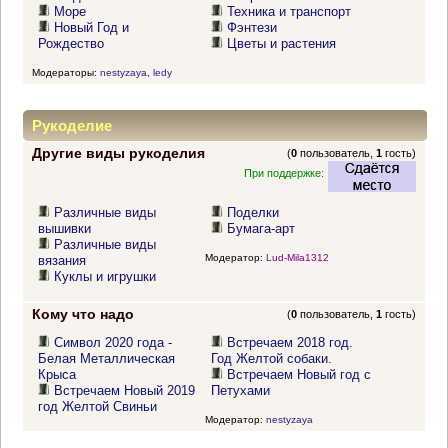
Море
Техника и транспорт
Новый Год и
Фэнтези
Рождество
Цветы и растения
Модераторы:
nestyzaya
,
ledy
Рукоделие
Другие виды рукоделия
(
0
пользователь,
1
гость)
При поддержке:
Различные виды
Поделки
вышивки
Бумага-арт
Различные виды
Модератор:
Lud-Mila1312
вязания
Куклы и игрушки
Кому что надо
(
0
пользователь,
1
гость)
Символ 2020 года -
Встречаем 2018 год.
Белая Металлическая
Год Желтой собаки.
Крыса
Встречаем Новый год с
Встречаем Новый 2019
Петухами
год Желтой Свиньи
Модератор:
nestyzaya