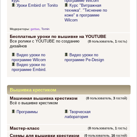
курс
программе Wilcom"
Уроки Embird от Tonito
Курс "Витражная
техника". "Тиснение по
коже" в программе
Wilcom
Модераторы:
gettas
,
Tomin
Бесплатные уроки по вышивке на YOUTUBE
Все ролики с YOUTUBE по созданию
(
0
пользователь,
1
гость)
дизайнов
Видео уроки по
Видео уроки по
программе Wilcom
программе Pe-Design
Видео уроки по
программе Embird.
Вышивка крестиком
Машинная вышивка крестиком
(
0
пользователь,
3
гостей)
Всё о вышивке крестиком
Программы
Творческая
лаборатория
Мастер-класс
(
0
пользователь,
1
гость)
Схемы для вышивки крестиком
(
0
пользователь,
16
гостей)