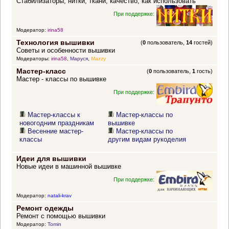
Стабилизаторы, нитки, ткани, качество, как использовать
При поддержке:
Модератор:
irina58
Технология вышивки
(
0
пользователь,
14
гостей)
Советы и особенности вышивки
Модераторы:
irina58
,
Маруся
,
Mazzy
Мастер-класс
(
0
пользователь,
1
гость)
Мастер - классы по вышивке
При поддержке:
Мастер-классы к
Мастер-классы по
новогодним праздникам
вышивке
Весенние мастер-
Мастер-классы по
классы
другим видам рукоделия
Идеи для вышивки
Новые идеи в машинной вышивке
При поддержке:
Модератор:
natali-krav
Ремонт одежды
Ремонт с помощью вышивки
Модератор:
Tomin