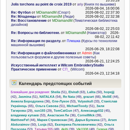
10:33:28
Jolis torchons au point de croix 2019
от
ariy
(
Книги по вышивке
)
2026-08-04, 16:00:06
Re: Футбол
от
MDiamandM
(
Спорт
)
2026-08-02, 22:37:30
Re: Младенцы
от
MDiamandM
(
Люди
)
2026-08-02, 22:32:38
Re: Восстановление
от
MDiamandM
(
Тематическая библиотека
дизайнов
)
2026-08-02, 22:25:03
Re: Вопросы по библиотеке.
от
MDiamandM
(
Навигатор
)
2026-
08-02, 22:11:42
Re: Информация по разделу.
от
Плюшка
(
Курсы по технологии
машинной вышивки
)
2026-06-29, 18:22:08
Re: Информация о файлообменниках
от
Admin
(
Как
пользоваться форумом и другие полезные советы
)
2026-06-21, 12:24:25
Искусственный интеллект и Wilcom EmbroideryStudio
Практическое применение
от
СП_
(
Wilcom
)
2026-04-23, 12:34:18
Календарь предстоящих событий
Ближайшие дни рождения:
Sheila
(51)
,
Elvira9
(63)
,
Lalita
(50)
,
hopejjj
(42)
,
Jasmina
(51)
,
NATALKA
(54)
,
Re Nata
(49)
,
grazart
(66)
,
MolliE
(44)
,
Анжела Бородухина
(36)
,
Оле-Лукое
(53)
,
Yulyaskull
(33)
,
Станіслав
Українець
(65)
,
Ольга Сивова
(51)
,
MichaelToody
(51)
,
Зиля
Тагирова
(29)
,
sun193
(29)
,
TomCatGun
(47)
,
Александр032
(45)
,
владимир купаев
(53)
,
Анастасия Ли
(36)
,
CornellMck
(39)
,
MatthewFef
(44)
,
Мария Стриевская
(34)
,
Дарья Булкина
(27)
,
Arsen
Abduraimov
(50)
,
Lusja
(62)
,
Екатерина Полковничева
(42)
,
Ольга
Погосова
(53)
,
Татьяна 555
(49)
,
AkiN
(39)
,
Viki1008
(48)
,
Галюня
(58)
,