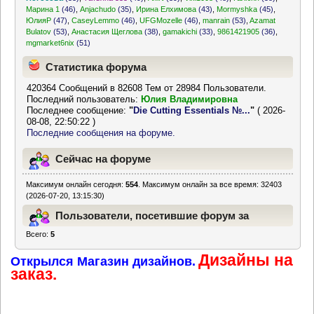
Марина 1
(46)
,
Anjachudo
(35)
,
Ирина Елхимова
(43)
,
Mormyshka
(45)
,
ЮлияР
(47)
,
CaseyLemmo
(46)
,
UFGMozelle
(46)
,
manrain
(53)
,
Azamat
Bulatov
(53)
,
Анастасия Щеглова
(38)
,
gamakichi
(33)
,
9861421905
(36)
,
mgmarket6nix
(51)
Статистика форума
420364 Сообщений в 82608 Тем от 28984 Пользователи.
Последний пользователь:
Юлия Владимировна
Последнее сообщение:
"
Die Cutting Essentials №...
"
( 2026-
08-08, 22:50:22 )
Последние сообщения на форуме.
Сейчас на форуме
Максимум онлайн сегодня:
554
. Максимум онлайн за все время: 32403
(2026-07-20, 13:15:30)
Пользователи, посетившие форум за
Всего:
5
последние 24 часа
Дизайны на
Открылся Магазин дизайнов.
заказ.