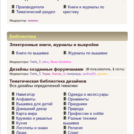
Производители
Книги и журналы по
Тематический раздел
крестику
Модератор:
помпон
Библиотека
Электронные книги, журналы и выкройки
Книги по вышивке
Журналы по вышивке
Модераторы:
Trefa_T
,
silica
,
Rusa Sovietica
Дизайны созданные форумчанами
(
0
пользователь,
1
гость)
Модераторы:
Trefa_T
,
Тиша
,
Xsenia_V
,
nestyzaya
,
шейла55
,
крохин
Тематическая библиотека дизайнов
Все дизайны определенной тематики
Навигатор
Одежда и аксессуары
Алфавиты
Орнаменты
Вышивка для детей
Праздники
Домашний декор
Природа
Карта мира
Профессии и хобби
Кружево и ришелье
Разные техники
Кухня
вышивки
Логотипы и знаки
Религия
Люди
Спорт