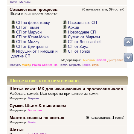
Tomin
,
Мирьям
Совместные процессы
(
0
пользователь,
39
гостей)
Шьем и вышиваем вместе
СП по фотостежку
Пасхальные СП
СП от Томин
Архив
СП от Маруси
Новогодние СП
СП от Юлии-Moks
Сумки от Мирьям
СП от Mazzy
СП от Лены-anibell
СП от Дмитревны
СП от Zaya
Игрушки от Пимошки и
СП от Tonito
другие СП
Модераторы:
Пимошка
,
anibell
,
Дмитревна
,
Маруся
,
Mazzy
,
Раиса Борисенко
,
Tomin
,
Мирьям
,
Tonito
,
zaya
Шитье и все, что с ним связано
Шитье кожи: МК для начинающих и профессионалов
Работа с кожей. Все секреты при шитье из кожи.
Модератор:
Мирьям
Сумки. Шьем & вышиваем
Модератор:
Борисова
Мастер-классы по шитью
(
0
пользователь,
1
гость)
Модератор:
Tonito
Шитье