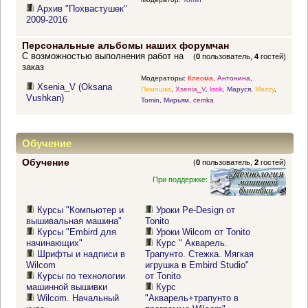
Архив "Похвастушек"
2009-2016
Персональные альбомы наших форумчан
С возможностью выполнения работ на
(
0
пользователь,
4
гостей)
заказ
Модераторы:
Клеома
,
Антонина
,
Xsenia_V (Oksana
Пимошка
,
Xsenia_V
,
listik
,
Маруся
,
Mazzy
,
Vushkan)
Tomin
,
Мирьям
,
cemka
Обучение
Обучение
(
0
пользователь,
2
гостей)
При поддержке:
Курсы "Компьютер и
Уроки Pe-Design от
вышивальная машина"
Tonito
Курсы "Embird для
Уроки Wilcom от Tonito
начинающих"
Курс " Акварель.
Шрифты и надписи в
Трапунто. Стежка. Мягкая
Wilcom
игрушка в Embird Studio"
Курсы по технологии
от Tonito
машинной вышивки
Курс
Wilcom. Начальный
"Акварель+трапунто в