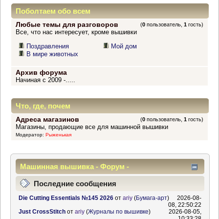
Поболтаем обо всем
Любые темы для разговоров
(
0
пользователь,
1
гость)
Все, что нас интересует, кроме вышивки
Поздравления
Мой дом
В мире животных
Архив форума
Начиная с 2009 -.....
Что, где, почем
Адреса магазинов
(
0
пользователь,
1
гость)
Магазины, продающие все для машинной вышивки
Модератор:
Рыженькая
Машинная вышивка - Форум -
Информационный центр
Последние сообщения
Die Cutting Essentials №145 2026
от
ariy
(
Бумага-арт
)
2026-08-
08, 22:50:22
Just CrossStitch
от
ariy
(
Журналы по вышивке
)
2026-08-05,
10:33:28