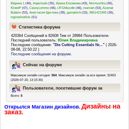
Марина 1
(46)
,
Anjachudo
(35)
,
Ирина Елхимова
(43)
,
Mormyshka
(45)
,
ЮлияР
(47)
,
CaseyLemmo
(46)
,
UFGMozelle
(46)
,
manrain
(53)
,
Azamat
Bulatov
(53)
,
Анастасия Щеглова
(38)
,
gamakichi
(33)
,
9861421905
(36)
,
mgmarket6nix
(51)
Статистика форума
420364 Сообщений в 82608 Тем от 28984 Пользователи.
Последний пользователь:
Юлия Владимировна
Последнее сообщение:
"
Die Cutting Essentials №...
"
( 2026-
08-08, 22:50:22 )
Последние сообщения на форуме.
Сейчас на форуме
Максимум онлайн сегодня:
554
. Максимум онлайн за все время: 32403
(2026-07-20, 13:15:30)
Пользователи, посетившие форум за
Всего:
5
последние 24 часа
Дизайны на
Открылся Магазин дизайнов.
заказ.