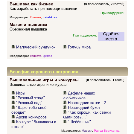
Вышивка как бизнес
(
0
пользователь,
2
гостей)
Как заработать при помощи вышивки
При поддержке:
Модераторы:
Клеома
,
natali-krav
Магия и вышивка
Обережная вышивка
При поддержке:
Магический сундучок
Голубь мира
Модераторы:
iredkova
,
gettas
Бенефис хорошего настроения
Вышивальные игры и конкурсы
(
0
пользователь,
1
гость)
Вышивальные игры и конкурсы
Игры
Дефиле наших
"Розовый этюд"
любимчиков
"Розовый сад"
Новогодние затеи - 2
"Дарю тебе своё
Новогодний букет
сердце"
"Как хороши, как свежи
Архив конкурсов
были розы..."
Конкурс "Вышиваем к
"Шебби-шик"
школе"
Модераторы:
Маруся
,
Раиса Борисенко
,