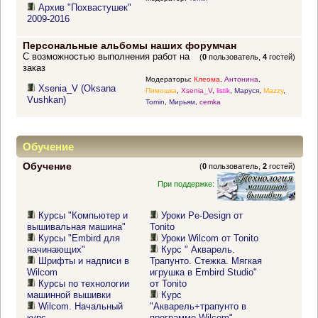
Архив "Похвастушек"
2009-2016
Персональные альбомы наших форумчан
С возможностью выполнения работ на
(
0
пользователь,
4
гостей)
заказ
Модераторы:
Клеома
,
Антонина
,
Xsenia_V (Oksana
Пимошка
,
Xsenia_V
,
listik
,
Маруся
,
Mazzy
,
Vushkan)
Tomin
,
Мирьям
,
cemka
Обучение
Обучение
(
0
пользователь,
2
гостей)
При поддержке:
Курсы "Компьютер и
Уроки Pe-Design от
вышивальная машина"
Tonito
Курсы "Embird для
Уроки Wilcom от Tonito
начинающих"
Курс " Акварель.
Шрифты и надписи в
Трапунто. Стежка. Мягкая
Wilcom
игрушка в Embird Studio"
Курсы по технологии
от Tonito
машинной вышивки
Курс
Wilcom. Начальный
"Акварель+трапунто в
курс
программе Wilcom"