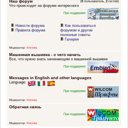
Наш форум
(
0
пользователь,
2
гостей)
Что происходит на форуме интересного
При поддержке:
Новости форума
Как пользоваться
Правила форума
форумом и другие
полезные советы
Галерея
Модератор:
Клеома
Машинная вышивка - с чего начать
Все, что нужно знать начинающим о машинной вышивке
При поддержке:
Messages in English and other languages
Language:
При поддержке:
Модератор:
Клеома
Обратная связь
При поддержке:
Модератор:
Клеома