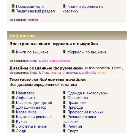
Производители
Книги и журналы по
Тематический раздел
крестику
Модератор:
помпон
Библиотека
Электронные книги, журналы и выкройки
Книги по вышивке
Журналы по вышивке
Модераторы:
Trefa_T
,
silica
,
Rusa Sovietica
Дизайны созданные форумчанами
(
0
пользователь,
1
гость)
Модераторы:
Trefa_T
,
Тиша
,
Xsenia_V
,
nestyzaya
,
шейла55
,
крохин
Тематическая библиотека дизайнов
Все дизайны определенной тематики
Навигатор
Одежда и аксессуары
Алфавиты
Орнаменты
Вышивка для детей
Праздники
Домашний декор
Природа
Карта мира
Профессии и хобби
Кружево и ришелье
Разные техники
Кухня
вышивки
Логотипы и знаки
Религия
Люди
Спорт