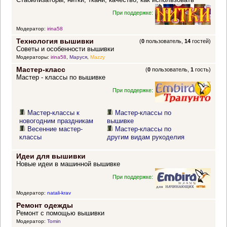
При поддержке:
Модератор:
irina58
Технология вышивки
(
0
пользователь,
14
гостей)
Советы и особенности вышивки
Модераторы:
irina58
,
Маруся
,
Mazzy
Мастер-класс
(
0
пользователь,
1
гость)
Мастер - классы по вышивке
При поддержке:
Мастер-классы к
Мастер-классы по
новогодним праздникам
вышивке
Весенние мастер-
Мастер-классы по
классы
другим видам рукоделия
Идеи для вышивки
Новые идеи в машинной вышивке
При поддержке:
Модератор:
natali-krav
Ремонт одежды
Ремонт с помощью вышивки
Модератор:
Tomin