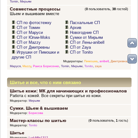
Tomin
,
Мирьям
Совместные процессы
(
0
пользователь,
38
гостей)
Шьем и вышиваем вместе
СП по фотостежку
Пасхальные СП
СП от Томин
Архив
СП от Маруси
Новогодние СП
СП от Юлии-Moks
Сумки от Мирьям
СП от Mazzy
СП от Лены-anibell
СП от Дмитревны
СП от Zaya
Игрушки от Пимошки и
СП от Tonito
другие СП
Модераторы:
Пимошка
,
anibell
,
Дмитревна
,
Маруся
,
Mazzy
,
Раиса Борисенко
,
Tomin
,
Мирьям
,
Tonito
,
zaya
Шитье и все, что с ним связано
Шитье кожи: МК для начинающих и профессионалов
Работа с кожей. Все секреты при шитье из кожи.
Модератор:
Мирьям
Сумки. Шьем & вышиваем
Модератор:
Борисова
Мастер-классы по шитью
(
0
пользователь,
1
гость)
Модератор:
Tonito
Шитье
Модератор:
Lud-Mila1312