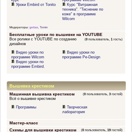
Уроки Embird от Tonito
Курс "Витражная
техника". "Тиснение по
коже" в программе
Wilcom
Модераторы:
gettas
,
Tomin
Бесплатные уроки по вышивке на YOUTUBE
Все ролики с YOUTUBE по созданию
(
0
пользователь,
1
гость)
дизайнов
Видео уроки по
Видео уроки по
программе Wilcom
программе Pe-Design
Видео уроки по
программе Embird.
Вышивка крестиком
Машинная вышивка крестиком
(
0
пользователь,
3
гостей)
Всё о вышивке крестиком
Программы
Творческая
лаборатория
Мастер-класс
Схемы для вышивки крестиком
(
0
пользователь,
19
гостей)