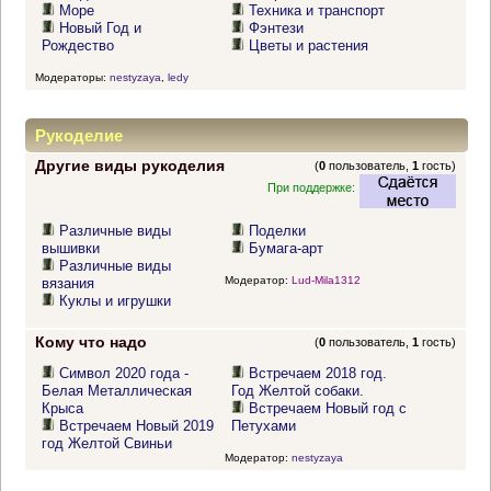
Море
Техника и транспорт
Новый Год и
Фэнтези
Рождество
Цветы и растения
Модераторы:
nestyzaya
,
ledy
Рукоделие
Другие виды рукоделия
(
0
пользователь,
1
гость)
При поддержке:
Различные виды
Поделки
вышивки
Бумага-арт
Различные виды
Модератор:
Lud-Mila1312
вязания
Куклы и игрушки
Кому что надо
(
0
пользователь,
1
гость)
Символ 2020 года -
Встречаем 2018 год.
Белая Металлическая
Год Желтой собаки.
Крыса
Встречаем Новый год с
Встречаем Новый 2019
Петухами
год Желтой Свиньи
Модератор:
nestyzaya