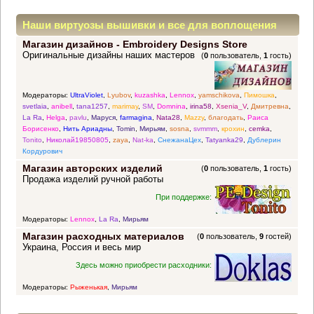
Наши виртуозы вышивки и все для воплощения
Магазин дизайнов - Embroidery Designs Store
прекрасных идей
Оригинальные дизайны наших мастеров
(
0
пользователь,
1
гость)
Модераторы:
UltraViolet
,
Lyubov
,
kuzashka
,
Lennox
,
yamschikova
,
Пимошка
,
svetlaia
,
anibell
,
tana1257
,
marimay
,
SM
,
Domnina
,
irina58
,
Xsenia_V
,
Дмитревна
,
La Ra
,
Helga
,
pavlu
,
Маруся
,
farmagina
,
Nata28
,
Mazzy
,
благодать
,
Раиса
Борисенко
,
Нить Ариадны
,
Tomin
,
Мирьям
,
sosna
,
svmmm
,
крохин
,
cemka
,
Tonito
,
Николай19850805
,
zaya
,
Nat-ka
,
СнежанаЦех
,
Tatyanka29
,
Дублерин
Кордурович
Магазин авторских изделий
(
0
пользователь,
1
гость)
Продажа изделий ручной работы
При поддержке:
Модераторы:
Lennox
,
La Ra
,
Мирьям
Магазин расходных материалов
(
0
пользователь,
9
гостей)
Украина, Россия и весь мир
Здесь можно приобрести расходники:
Модераторы:
Рыженькая
,
Мирьям