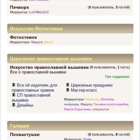
Пэчворк
(
0
пользователь,
3
гостей)
Модератор:
Lud-Mila1312
Искусство Фотостежка
Фотостежок
Модераторы:
Маруся
,
Mazzy
Церковная православная вышивка
Искусство православной вышивки
(
0
пользователь,
1
гость)
Все о православной вышивке
При поддержке:
Все об изделиях для
Церковные праздники
православных храмов
Мастер-класс
СП православной
Модераторы:
Пимошка
,
Domnina
,
вышивки
nestyzaya
,
Маруся
,
Татьяна-золотошвейка
,
Дизайны
Раиса Борисенко
,
smeyanova
Галерея
Похвастушки
(
0
пользователь,
8
гостей)
Модератор:
Tomin