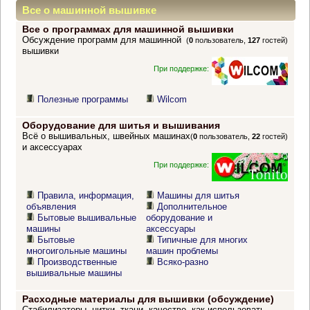
Все о машинной вышивке
Все о программах для машинной вышивки
Обсуждение программ для машинной
(
0
пользователь,
127
гостей)
вышивки
При поддержке:
Полезные программы
Wilcom
Оборудование для шитья и вышивания
Всё о вышивальных, швейных машинах
(
0
пользователь,
22
гостей)
и аксессуарах
При поддержке:
Правила, информация,
Машины для шитья
объявления
Дополнительное
Бытовые вышивальные
оборудование и
машины
аксессуары
Бытовые
Типичные для многих
многоигольные машины
машин проблемы
Производственные
Всяко-разно
вышивальные машины
Расходные материалы для вышивки (обсуждение)
Стабилизаторы, нитки, ткани, качество, как использовать