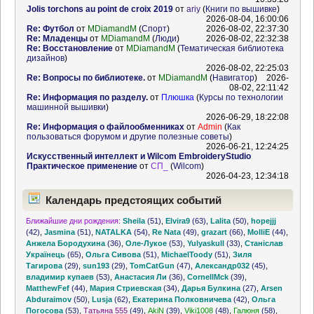
Jolis torchons au point de croix 2019
от
ariy
(
Книги по вышивке
)
2026-08-04, 16:00:06
Re: Футбол
от
MDiamandM
(
Спорт
)
2026-08-02, 22:37:30
Re: Младенцы
от
MDiamandM
(
Люди
)
2026-08-02, 22:32:38
Re: Восстановление
от
MDiamandM
(
Тематическая библиотека
дизайнов
)
2026-08-02, 22:25:03
Re: Вопросы по библиотеке.
от
MDiamandM
(
Навигатор
)
2026-
08-02, 22:11:42
Re: Информация по разделу.
от
Плюшка
(
Курсы по технологии
машинной вышивки
)
2026-06-29, 18:22:08
Re: Информация о файлообменниках
от
Admin
(
Как
пользоваться форумом и другие полезные советы
)
2026-06-21, 12:24:25
Искусственный интеллект и Wilcom EmbroideryStudio
Практическое применение
от
СП_
(
Wilcom
)
2026-04-23, 12:34:18
Календарь предстоящих событий
Ближайшие дни рождения:
Sheila
(51)
,
Elvira9
(63)
,
Lalita
(50)
,
hopejjj
(42)
,
Jasmina
(51)
,
NATALKA
(54)
,
Re Nata
(49)
,
grazart
(66)
,
MolliE
(44)
,
Анжела Бородухина
(36)
,
Оле-Лукое
(53)
,
Yulyaskull
(33)
,
Станіслав
Українець
(65)
,
Ольга Сивова
(51)
,
MichaelToody
(51)
,
Зиля
Тагирова
(29)
,
sun193
(29)
,
TomCatGun
(47)
,
Александр032
(45)
,
владимир купаев
(53)
,
Анастасия Ли
(36)
,
CornellMck
(39)
,
MatthewFef
(44)
,
Мария Стриевская
(34)
,
Дарья Булкина
(27)
,
Arsen
Abduraimov
(50)
,
Lusja
(62)
,
Екатерина Полковничева
(42)
,
Ольга
Погосова
(53)
,
Татьяна 555
(49)
,
AkiN
(39)
,
Viki1008
(48)
,
Галюня
(58)
,