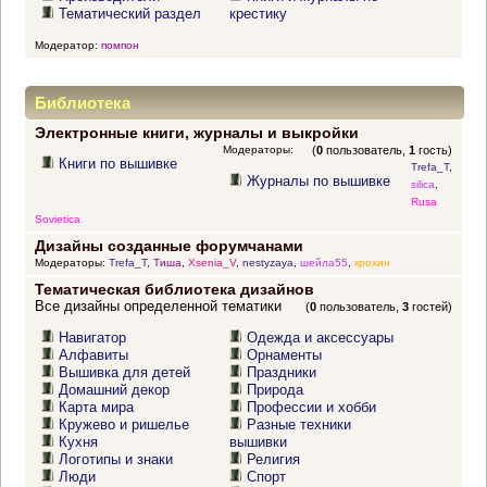
Тематический раздел
крестику
Модератор:
помпон
Библиотека
Электронные книги, журналы и выкройки
Модераторы:
(
0
пользователь,
1
гость)
Книги по вышивке
Trefa_T
,
Журналы по вышивке
silica
,
Rusa
Sovietica
Дизайны созданные форумчанами
Модераторы:
Trefa_T
,
Тиша
,
Xsenia_V
,
nestyzaya
,
шейла55
,
крохин
Тематическая библиотека дизайнов
Все дизайны определенной тематики
(
0
пользователь,
3
гостей)
Навигатор
Одежда и аксессуары
Алфавиты
Орнаменты
Вышивка для детей
Праздники
Домашний декор
Природа
Карта мира
Профессии и хобби
Кружево и ришелье
Разные техники
Кухня
вышивки
Логотипы и знаки
Религия
Люди
Спорт