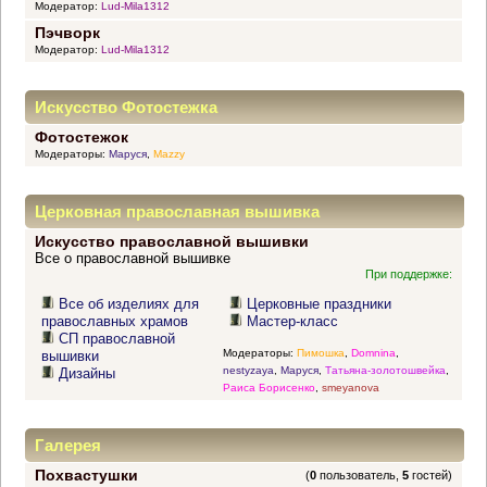
Модератор:
Lud-Mila1312
Пэчворк
Модератор:
Lud-Mila1312
Искусство Фотостежка
Фотостежок
Модераторы:
Маруся
,
Mazzy
Церковная православная вышивка
Искусство православной вышивки
Все о православной вышивке
При поддержке:
Все об изделиях для
Церковные праздники
православных храмов
Мастер-класс
СП православной
Модераторы:
Пимошка
,
Domnina
,
вышивки
nestyzaya
,
Маруся
,
Татьяна-золотошвейка
,
Дизайны
Раиса Борисенко
,
smeyanova
Галерея
Похвастушки
(
0
пользователь,
5
гостей)