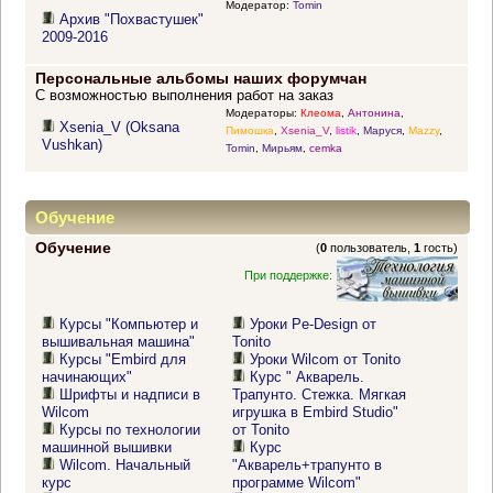
Модератор:
Tomin
Архив "Похвастушек"
2009-2016
Персональные альбомы наших форумчан
С возможностью выполнения работ на заказ
Модераторы:
Клеома
,
Антонина
,
Xsenia_V (Oksana
Пимошка
,
Xsenia_V
,
listik
,
Маруся
,
Mazzy
,
Vushkan)
Tomin
,
Мирьям
,
cemka
Обучение
Обучение
(
0
пользователь,
1
гость)
При поддержке:
Курсы "Компьютер и
Уроки Pe-Design от
вышивальная машина"
Tonito
Курсы "Embird для
Уроки Wilcom от Tonito
начинающих"
Курс " Акварель.
Шрифты и надписи в
Трапунто. Стежка. Мягкая
Wilcom
игрушка в Embird Studio"
Курсы по технологии
от Tonito
машинной вышивки
Курс
Wilcom. Начальный
"Акварель+трапунто в
курс
программе Wilcom"