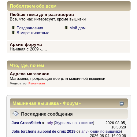
Поболтаем обо всем
Любые темы для разговоров
Все, что нас интересует, кроме вышивки
Поздравления
Мой дом
В мире животных
Архив форума
Начиная с 2009 -.....
Что, где, почем
Адреса магазинов
Магазины, продающие все для машинной вышивки
Модератор:
Рыженькая
Машинная вышивка - Форум -
Информационный центр
Последние сообщения
Just CrossStitch
от
ariy
(
Журналы по вышивке
)
2026-08-05,
10:33:28
Jolis torchons au point de croix 2019
от
ariy
(
Книги по вышивке
)
2026-08-04, 16:00:06