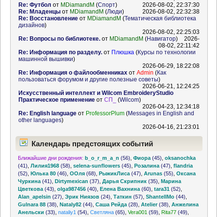
Re: Футбол
от
MDiamandM
(
Спорт
)
2026-08-02, 22:37:30
Re: Младенцы
от
MDiamandM
(
Люди
)
2026-08-02, 22:32:38
Re: Восстановление
от
MDiamandM
(
Тематическая библиотека
дизайнов
)
2026-08-02, 22:25:03
Re: Вопросы по библиотеке.
от
MDiamandM
(
Навигатор
)
2026-
08-02, 22:11:42
Re: Информация по разделу.
от
Плюшка
(
Курсы по технологии
машинной вышивки
)
2026-06-29, 18:22:08
Re: Информация о файлообменниках
от
Admin
(
Как
пользоваться форумом и другие полезные советы
)
2026-06-21, 12:24:25
Искусственный интеллект и Wilcom EmbroideryStudio
Практическое применение
от
СП_
(
Wilcom
)
2026-04-23, 12:34:18
Re: English language
от
ProfessorPlum
(
Messages in English and
other languages
)
2026-04-16, 21:23:01
Календарь предстоящих событий
Ближайшие дни рождения:
b_o_r_m_a_n
(56)
,
Фиора
(45)
,
oksanochka
(41)
,
Лилия1968
(58)
,
selena-sunflowers
(45)
,
Розалина
(47)
,
flandria
(52)
,
Юлька 80
(46)
,
ООля
(68)
,
РыжикЛиса
(47)
,
Arunas
(55)
,
Оксана
Чуркина
(41)
,
Dirtymexican
(37)
,
Дарья Скрипник
(35)
,
Марина
Цветкова
(43)
,
olga987456
(40)
,
Елена Вахнина
(60)
,
tara31
(52)
,
Alan_apelsin
(27)
,
Эрик Ниязов
(24)
,
Таткин
(57)
,
ShantellMo
(44)
,
Gulnara 88
(38)
,
Nataly82
(44)
,
Саша Рейда
(28)
,
Atelier
(38)
,
Анжелина
Анельски
(33)
,
nataliy1
(54)
,
Светляна
(65)
,
Vera001
(59)
,
Rita77
(49)
,