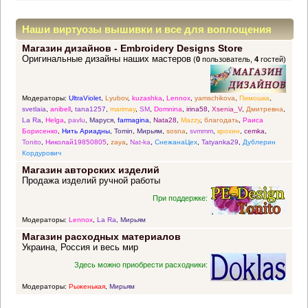
Наши виртуозы вышивки и все для воплощения
Магазин дизайнов - Embroidery Designs Store
прекрасных идей
Оригинальные дизайны наших мастеров
(
0
пользователь,
4
гостей)
Модераторы:
UltraViolet
,
Lyubov
,
kuzashka
,
Lennox
,
yamschikova
,
Пимошка
,
svetlaia
,
anibell
,
tana1257
,
marimay
,
SM
,
Domnina
,
irina58
,
Xsenia_V
,
Дмитревна
,
La Ra
,
Helga
,
pavlu
,
Маруся
,
farmagina
,
Nata28
,
Mazzy
,
благодать
,
Раиса
Борисенко
,
Нить Ариадны
,
Tomin
,
Мирьям
,
sosna
,
svmmm
,
крохин
,
cemka
,
Tonito
,
Николай19850805
,
zaya
,
Nat-ka
,
СнежанаЦех
,
Tatyanka29
,
Дублерин
Кордурович
Магазин авторских изделий
Продажа изделий ручной работы
При поддержке:
Модераторы:
Lennox
,
La Ra
,
Мирьям
Магазин расходных материалов
Украина, Россия и весь мир
Здесь можно приобрести расходники:
Модераторы:
Рыженькая
,
Мирьям