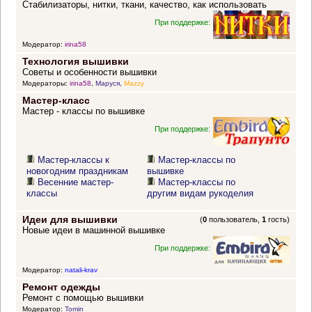
Стабилизаторы, нитки, ткани, качество, как использовать
При поддержке:
Модератор:
irina58
Технология вышивки
Советы и особенности вышивки
Модераторы:
irina58
,
Маруся
,
Mazzy
Мастер-класс
Мастер - классы по вышивке
При поддержке:
Мастер-классы к
Мастер-классы по
новогодним праздникам
вышивке
Весенние мастер-
Мастер-классы по
классы
другим видам рукоделия
Идеи для вышивки
(
0
пользователь,
1
гость)
Новые идеи в машинной вышивке
При поддержке:
Модератор:
natali-krav
Ремонт одежды
Ремонт с помощью вышивки
Модератор:
Tomin