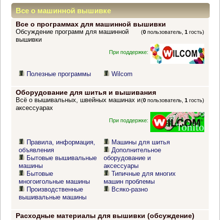
Все о машинной вышивке
Все о программах для машинной вышивки
Обсуждение программ для машинной
(
0
пользователь,
1
гость)
вышивки
При поддержке:
Полезные программы
Wilcom
Оборудование для шитья и вышивания
Всё о вышивальных, швейных машинах и
(
0
пользователь,
1
гость)
аксессуарах
При поддержке:
Правила, информация,
Машины для шитья
объявления
Дополнительное
Бытовые вышивальные
оборудование и
машины
аксессуары
Бытовые
Типичные для многих
многоигольные машины
машин проблемы
Производственные
Всяко-разно
вышивальные машины
Расходные материалы для вышивки (обсуждение)