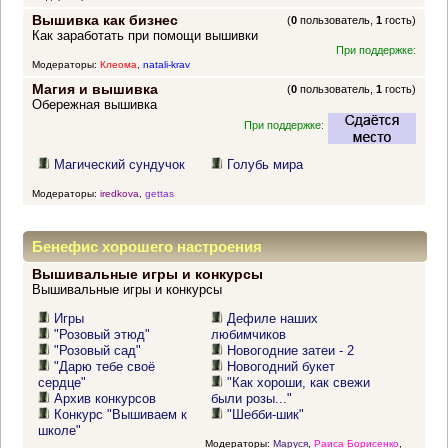
Вышивка как бизнес
(
0
пользователь,
1
гость)
Как заработать при помощи вышивки
При поддержке:
Модераторы:
Клеома
,
natali-krav
Магия и вышивка
(
0
пользователь,
1
гость)
Обережная вышивка
При поддержке:
Магический сундучок
Голубь мира
Модераторы:
iredkova
,
gettas
Бенефис хорошего настроения
Вышивальные игры и конкурсы
Вышивальные игры и конкурсы
Игры
Дефиле наших
"Розовый этюд"
любимчиков
"Розовый сад"
Новогодние затеи - 2
"Дарю тебе своё
Новогодний букет
сердце"
"Как хороши, как свежи
Архив конкурсов
были розы..."
Конкурс "Вышиваем к
"Шебби-шик"
школе"
Модераторы:
Маруся
,
Раиса Борисенко
,