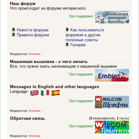
Наш форум
Что происходит на форуме интересного
При поддержке:
Новости форума
Как пользоваться
Правила форума
форумом и другие
полезные советы
Галерея
Модератор:
Клеома
Машинная вышивка - с чего начать
Все, что нужно знать начинающим о машинной вышивке
При поддержке:
Messages in English and other languages
Language:
При поддержке:
Модератор:
Клеома
Обратная связь
(
0
пользователь,
1
гость)
При поддержке:
Модератор:
Клеома