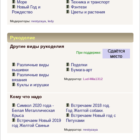
Море
Техника и транспорт
Новый Год и
Фэнтези
Рождество
Цветы и растения
Модераторы:
nestyzaya
,
ledy
Рукоделие
Другие виды рукоделия
При поддержке:
Различные виды
Поделки
вышивки
Бумага-арт
Различные виды
Модератор:
Lud-Mila1312
вязания
Куклы и игрушки
Кому что надо
Символ 2020 года -
Встречаем 2018 год.
Белая Металлическая
Год Желтой собаки.
Крыса
Встречаем Новый год с
Встречаем Новый 2019
Петухами
год Желтой Свиньи
Модератор:
nestyzaya