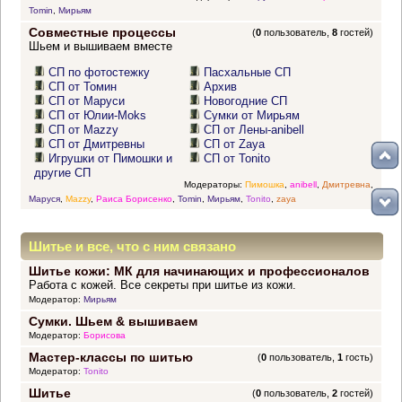
Tomin
,
Мирьям
Совместные процессы
(
0
пользователь,
8
гостей)
Шьем и вышиваем вместе
СП по фотостежку
Пасхальные СП
СП от Томин
Архив
СП от Маруси
Новогодние СП
СП от Юлии-Moks
Сумки от Мирьям
СП от Mazzy
СП от Лены-anibell
СП от Дмитревны
СП от Zaya
Игрушки от Пимошки и
СП от Tonito
другие СП
Модераторы:
Пимошка
,
anibell
,
Дмитревна
,
Маруся
,
Mazzy
,
Раиса Борисенко
,
Tomin
,
Мирьям
,
Tonito
,
zaya
Шитье и все, что с ним связано
Шитье кожи: МК для начинающих и профессионалов
Работа с кожей. Все секреты при шитье из кожи.
Модератор:
Мирьям
Сумки. Шьем & вышиваем
Модератор:
Борисова
Мастер-классы по шитью
(
0
пользователь,
1
гость)
Модератор:
Tonito
Шитье
(
0
пользователь,
2
гостей)