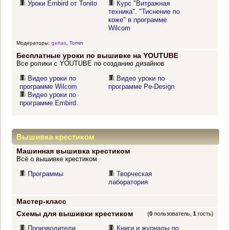
Уроки Embird от Tonito
Курс "Витражная
техника". "Тиснение по
коже" в программе
Wilcom
Модераторы:
gettas
,
Tomin
Бесплатные уроки по вышивке на YOUTUBE
Все ролики с YOUTUBE по созданию дизайнов
Видео уроки по
Видео уроки по
программе Wilcom
программе Pe-Design
Видео уроки по
программе Embird.
Вышивка крестиком
Машинная вышивка крестиком
Всё о вышивке крестиком
Программы
Творческая
лаборатория
Мастер-класс
Схемы для вышивки крестиком
(
0
пользователь,
1
гость)
Производители
Книги и журналы по