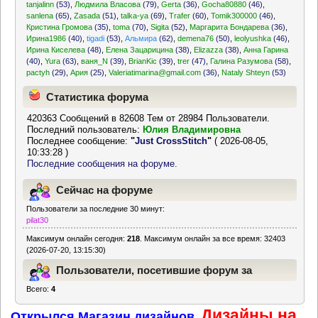
tanjalinn
(53)
,
Людмила Власова
(79)
,
Gerta
(36)
,
Gocha80880
(46)
,
sanlena
(65)
,
Zasada
(51)
,
talka-ya
(69)
,
Trafer
(60)
,
Tomik300000
(46)
,
Кристина Громова
(35)
,
toma
(70)
,
Sigita
(52)
,
Маргарита Бондарева
(36)
,
Ирина1986
(40)
,
tigadi
(53)
,
Альмира
(62)
,
demena76
(50)
,
leolyushka
(46)
,
Ирина Киселева
(48)
,
Елена Зацарицина
(38)
,
Elizazza
(38)
,
Анна Гарина
(40)
,
Yura
(63)
,
ваня_N
(39)
,
BrianKic
(39)
,
trer
(47)
,
Галина Разумова
(58)
,
pactyh
(29)
,
Ария
(25)
,
Valeriatimarina@gmail.com
(36)
,
Nataly Shteyn
(53)
Статистика форума
420363 Сообщений в 82608 Тем от 28984 Пользователи.
Последний пользователь:
Юлия Владимировна
Последнее сообщение:
"
Just CrossStitch
"
( 2026-08-05,
10:33:28 )
Последние сообщения на форуме.
Сейчас на форуме
Пользователи за последние 30 минут:
pilat30
Максимум онлайн сегодня:
218
. Максимум онлайн за все время: 32403
(2026-07-20, 13:15:30)
Пользователи, посетившие форум за
Всего:
4
последние 24 часа
Дизайны на
Открылся Магазин дизайнов.