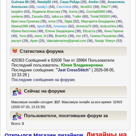
Gulnara 88
(38)
,
Nataly82
(44)
,
Саша Рейда
(28)
,
Atelier
(38)
,
Анжелина
Анельски
(33)
,
nataliy1
(54)
,
Светляна
(65)
,
Vera001
(59)
,
Rita77
(49)
,
tanjalinn
(53)
,
Людмила Власова
(79)
,
Gerta
(36)
,
Gocha80880
(46)
,
sanlena
(65)
,
Zasada
(51)
,
talka-ya
(69)
,
Trafer
(60)
,
Tomik300000
(46)
,
Кристина Громова
(35)
,
toma
(70)
,
Sigita
(52)
,
Маргарита Бондарева
(36)
,
Ирина1986
(40)
,
tigadi
(53)
,
Альмира
(62)
,
demena76
(50)
,
leolyushka
(46)
,
Ирина Киселева
(48)
,
Елена Зацарицина
(38)
,
Elizazza
(38)
,
Анна Гарина
(40)
,
Yura
(63)
,
ваня_N
(39)
,
BrianKic
(39)
,
trer
(47)
,
Галина Разумова
(58)
,
pactyh
(29)
,
Ария
(25)
,
Valeriatimarina@gmail.com
(36)
,
Nataly Shteyn
(53)
Статистика форума
420363 Сообщений в 82608 Тем от 28984 Пользователи.
Последний пользователь:
Юлия Владимировна
Последнее сообщение:
"
Just CrossStitch
"
( 2026-08-05,
10:33:28 )
Последние сообщения на форуме.
Сейчас на форуме
Максимум онлайн сегодня:
217
. Максимум онлайн за все время: 32403
(2026-07-20, 13:15:30)
Пользователи, посетившие форум за
Всего:
3
последние 24 часа
Дизайны на
Открылся Магазин дизайнов.