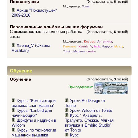
Похвастушки
(
0
пользователь,
6
гостей)
Модератор:
Tomin
Архив "Похвастушек"
2009-2016
Персональные альбомы наших форумчан
С возможностью выполнения работ на
(
0
пользователь,
6
гостей)
заказ
Модераторы:
Клеома
,
Антонина
,
Xsenia_V (Oksana
Пимошка
,
Xsenia_V
,
listik
,
Маруся
,
Mazzy
,
Vushkan)
Tomin
,
Мирьям
,
cemka
Обучение
Обучение
(
0
пользователь,
3
гостей)
При поддержке:
Курсы "Компьютер и
Уроки Pe-Design от
вышивальная машина"
Tonito
Курсы "Embird для
Уроки Wilcom от Tonito
начинающих"
Курс " Акварель.
Шрифты и надписи в
Трапунто. Стежка. Мягкая
Wilcom
игрушка в Embird Studio"
Курсы по технологии
от Tonito
машинной вышивки
Курс