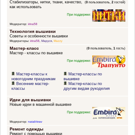
Стабилизаторы, нитки, ткани, качество,
(
0
пользователь,
2
гостей)
как использовать
При поддержке:
Модератор:
irina58
Технология вышивки
Советы и особенности вышивки
Модераторы:
irina58
,
Маруся
,
Mazzy
Мастер-класс
(
0
пользователь,
1
гость)
Мастер - классы по вышивке
При поддержке:
Мастер-классы к
Мастер-классы по
новогодним праздникам
вышивке
Весенние мастер-
Мастер-классы по
классы
другим видам рукоделия
Идеи для вышивки
Новые идеи в машинной вышивке
При поддержке:
Модератор:
natali-krav
Ремонт одежды
Ремонт с помощью вышивки