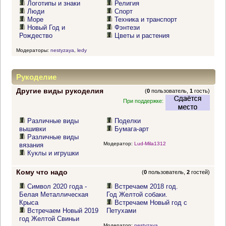
Логотипы и знаки
Религия
Люди
Спорт
Море
Техника и транспорт
Новый Год и
Фэнтези
Рождество
Цветы и растения
Модераторы:
nestyzaya
,
ledy
Рукоделие
Другие виды рукоделия
(
0
пользователь,
1
гость)
При поддержке:
Различные виды
Поделки
вышивки
Бумага-арт
Различные виды
Модератор:
Lud-Mila1312
вязания
Куклы и игрушки
Кому что надо
(
0
пользователь,
2
гостей)
Символ 2020 года -
Встречаем 2018 год.
Белая Металлическая
Год Желтой собаки.
Крыса
Встречаем Новый год с
Встречаем Новый 2019
Петухами
год Желтой Свиньи
Модератор:
nestyzaya