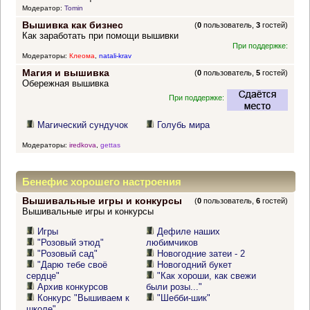
Модератор:
Tomin
Вышивка как бизнес
(
0
пользователь,
3
гостей)
Как заработать при помощи вышивки
При поддержке:
Модераторы:
Клеома
,
natali-krav
Магия и вышивка
(
0
пользователь,
5
гостей)
Обережная вышивка
При поддержке:
Магический сундучок
Голубь мира
Модераторы:
iredkova
,
gettas
Бенефис хорошего настроения
Вышивальные игры и конкурсы
(
0
пользователь,
6
гостей)
Вышивальные игры и конкурсы
Игры
Дефиле наших
"Розовый этюд"
любимчиков
"Розовый сад"
Новогодние затеи - 2
"Дарю тебе своё
Новогодний букет
сердце"
"Как хороши, как свежи
Архив конкурсов
были розы..."
Конкурс "Вышиваем к
"Шебби-шик"
школе"