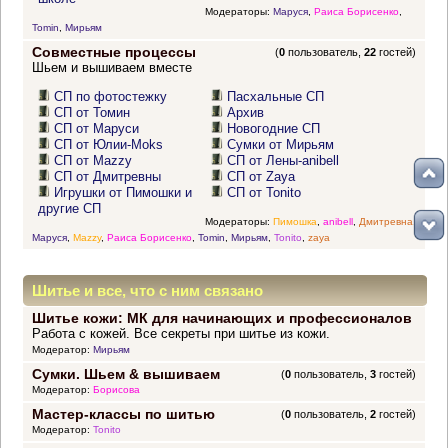
Модераторы:
Маруся
,
Раиса Борисенко
,
Tomin
,
Мирьям
Совместные процессы
(
0
пользователь,
22
гостей)
Шьем и вышиваем вместе
СП по фотостежку
Пасхальные СП
СП от Томин
Архив
СП от Маруси
Новогодние СП
СП от Юлии-Moks
Сумки от Мирьям
СП от Mazzy
СП от Лены-anibell
СП от Дмитревны
СП от Zaya
Игрушки от Пимошки и
СП от Tonito
другие СП
Модераторы:
Пимошка
,
anibell
,
Дмитревна
,
Маруся
,
Mazzy
,
Раиса Борисенко
,
Tomin
,
Мирьям
,
Tonito
,
zaya
Шитье и все, что с ним связано
Шитье кожи: МК для начинающих и профессионалов
Работа с кожей. Все секреты при шитье из кожи.
Модератор:
Мирьям
Сумки. Шьем & вышиваем
(
0
пользователь,
3
гостей)
Модератор:
Борисова
Мастер-классы по шитью
(
0
пользователь,
2
гостей)
Модератор:
Tonito