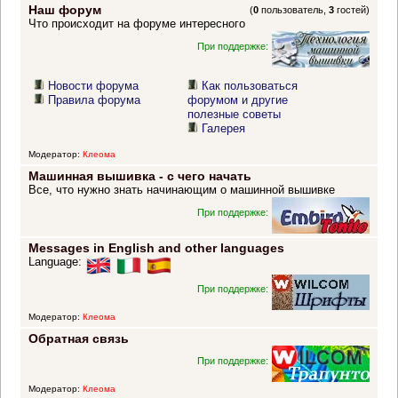
Наш форум
(
0
пользователь,
3
гостей)
Что происходит на форуме интересного
При поддержке:
Новости форума
Как пользоваться
Правила форума
форумом и другие
полезные советы
Галерея
Модератор:
Клеома
Машинная вышивка - с чего начать
Все, что нужно знать начинающим о машинной вышивке
При поддержке:
Messages in English and other languages
Language:
При поддержке:
Модератор:
Клеома
Обратная связь
При поддержке:
Модератор:
Клеома