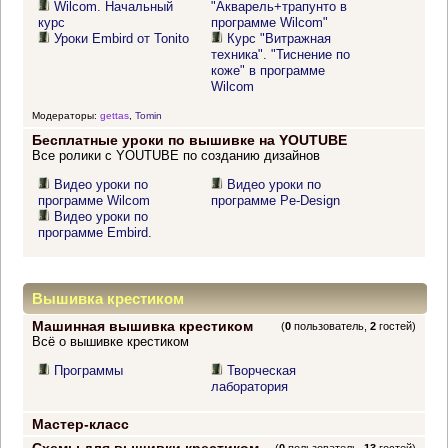
Wilcom. Начальный
"Акварель+трапунто в
курс
программе Wilcom"
Уроки Embird от Tonito
Курс "Витражная
техника". "Тиснение по
коже" в программе
Wilcom
Модераторы:
gettas
,
Tomin
Бесплатные уроки по вышивке на YOUTUBE
Все ролики с YOUTUBE по созданию дизайнов
Видео уроки по
Видео уроки по
программе Wilcom
программе Pe-Design
Видео уроки по
программе Embird.
Вышивка крестиком
Машинная вышивка крестиком
(
0
пользователь,
2
гостей)
Всё о вышивке крестиком
Программы
Творческая
лаборатория
Мастер-класс