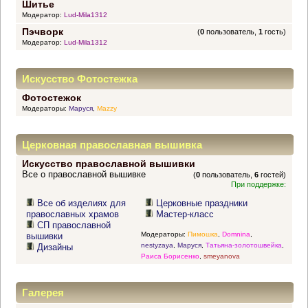
Шитье
Модератор:
Lud-Mila1312
Пэчворк
(
0
пользователь,
1
гость)
Модератор:
Lud-Mila1312
Искусство Фотостежка
Фотостежок
Модераторы:
Маруся
,
Mazzy
Церковная православная вышивка
Искусство православной вышивки
Все о православной вышивке
(
0
пользователь,
6
гостей)
При поддержке:
Все об изделиях для
Церковные праздники
православных храмов
Мастер-класс
СП православной
Модераторы:
Пимошка
,
Domnina
,
вышивки
nestyzaya
,
Маруся
,
Татьяна-золотошвейка
,
Дизайны
Раиса Борисенко
,
smeyanova
Галерея