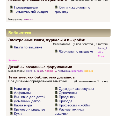
Схемы для вышивки крестиком
(
0
пользователь,
13
гостей)
Производители
Книги и журналы по
Тематический раздел
крестику
Модератор:
помпон
Библиотека
Электронные книги, журналы и выкройки
Модераторы:
(
0
пользователь,
3
гостей)
Книги по вышивке
Trefa_T
,
Журналы по вышивке
silica
,
Rusa
Sovietica
Дизайны созданные форумчанами
Модераторы:
Trefa_T
,
Тиша
,
Xsenia_V
,
nestyzaya
,
шейла55
,
крохин
Тематическая библиотека дизайнов
Все дизайны определенной тематики
(
0
пользователь,
1
гость)
Навигатор
Одежда и аксессуары
Алфавиты
Орнаменты
Вышивка для детей
Праздники
Домашний декор
Природа
Карта мира
Профессии и хобби
Кружево и ришелье
Разные техники
Кухня
вышивки