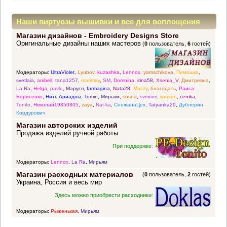
Наши виртуозы вышивки и все для воплощения
Магазин дизайнов - Embroidery Designs Store
прекрасных идей
Оригинальные дизайны наших мастеров
(
0
пользователь,
6
гостей)
Модераторы:
UltraViolet
,
Lyubov
,
kuzashka
,
Lennox
,
yamschikova
,
Пимошка
,
svetlaia
,
anibell
,
tana1257
,
marimay
,
SM
,
Domnina
,
irina58
,
Xsenia_V
,
Дмитревна
,
La Ra
,
Helga
,
pavlu
,
Маруся
,
farmagina
,
Nata28
,
Mazzy
,
благодать
,
Раиса
Борисенко
,
Нить Ариадны
,
Tomin
,
Мирьям
,
sosna
,
svmmm
,
крохин
,
cemka
,
Tonito
,
Николай19850805
,
zaya
,
Nat-ka
,
СнежанаЦех
,
Tatyanka29
,
Дублерин
Кордурович
Магазин авторских изделий
Продажа изделий ручной работы
При поддержке:
Модераторы:
Lennox
,
La Ra
,
Мирьям
Магазин расходных материалов
(
0
пользователь,
2
гостей)
Украина, Россия и весь мир
Здесь можно приобрести расходники:
Модераторы:
Рыженькая
,
Мирьям