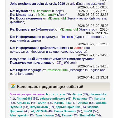
10:33:28
Jolis torchons au point de croix 2019
от
ariy
(
Книги по вышивке
)
2026-08-04, 16:00:06
Re: Футбол
от
MDiamandM
(
Спорт
)
2026-08-02, 22:37:30
Re: Младенцы
от
MDiamandM
(
Люди
)
2026-08-02, 22:32:38
Re: Восстановление
от
MDiamandM
(
Тематическая библиотека
дизайнов
)
2026-08-02, 22:25:03
Re: Вопросы по библиотеке.
от
MDiamandM
(
Навигатор
)
2026-
08-02, 22:11:42
Re: Информация по разделу.
от
Плюшка
(
Курсы по технологии
машинной вышивки
)
2026-06-29, 18:22:08
Re: Информация о файлообменниках
от
Admin
(
Как
пользоваться форумом и другие полезные советы
)
2026-06-21, 12:24:25
Искусственный интеллект и Wilcom EmbroideryStudio
Практическое применение
от
СП_
(
Wilcom
)
2026-04-23, 12:34:18
Re: English language
от
ProfessorPlum
(
Messages in English and
other languages
)
2026-04-16, 21:23:01
Календарь предстоящих событий
Ближайшие дни рождения:
b_o_r_m_a_n
(56)
,
Фиора
(45)
,
oksanochka
(41)
,
Лилия1968
(58)
,
selena-sunflowers
(45)
,
Розалина
(47)
,
flandria
(52)
,
Юлька 80
(46)
,
ООля
(68)
,
РыжикЛиса
(47)
,
Arunas
(55)
,
Оксана
Чуркина
(41)
,
Dirtymexican
(37)
,
Дарья Скрипник
(35)
,
Марина
Цветкова
(43)
,
olga987456
(40)
,
Елена Вахнина
(60)
,
tara31
(52)
,
Alan_apelsin
(27)
,
Эрик Ниязов
(24)
,
Таткин
(57)
,
ShantellMo
(44)
,