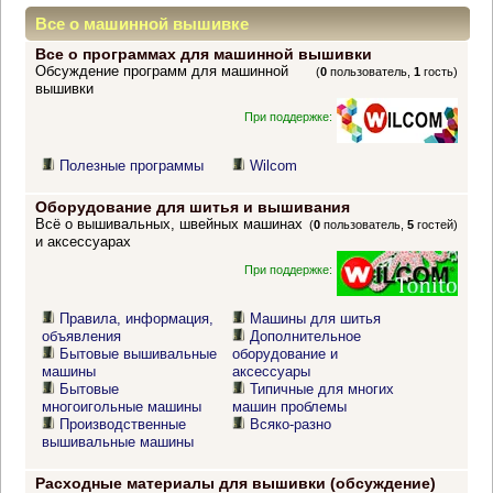
Все о машинной вышивке
Все о программах для машинной вышивки
Обсуждение программ для машинной
(
0
пользователь,
1
гость)
вышивки
При поддержке:
Полезные программы
Wilcom
Оборудование для шитья и вышивания
Всё о вышивальных, швейных машинах
(
0
пользователь,
5
гостей)
и аксессуарах
При поддержке:
Правила, информация,
Машины для шитья
объявления
Дополнительное
Бытовые вышивальные
оборудование и
машины
аксессуары
Бытовые
Типичные для многих
многоигольные машины
машин проблемы
Производственные
Всяко-разно
вышивальные машины
Расходные материалы для вышивки (обсуждение)