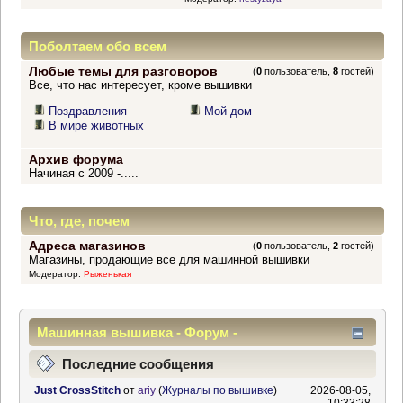
Поболтаем обо всем
Любые темы для разговоров
(
0
пользователь,
8
гостей)
Все, что нас интересует, кроме вышивки
Поздравления
Мой дом
В мире животных
Архив форума
Начиная с 2009 -.....
Что, где, почем
Адреса магазинов
(
0
пользователь,
2
гостей)
Магазины, продающие все для машинной вышивки
Модератор:
Рыженькая
Машинная вышивка - Форум -
Информационный центр
Последние сообщения
Just CrossStitch
от
ariy
(
Журналы по вышивке
)
2026-08-05,