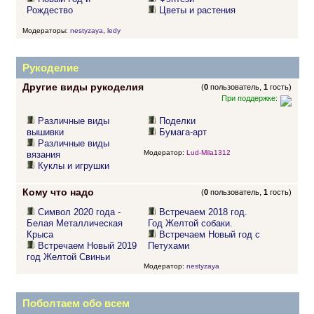
Рождество
Цветы и растения
Модераторы:
nestyzaya
,
ledy
Рукоделие
Другие виды рукоделия
(
0
пользователь,
1
гость)
При поддержке:
Различные виды
Поделки
вышивки
Бумага-арт
Различные виды
Модератор:
Lud-Mila1312
вязания
Куклы и игрушки
Кому что надо
(
0
пользователь,
1
гость)
Символ 2020 года -
Встречаем 2018 год.
Белая Металлическая
Год Желтой собаки.
Крыса
Встречаем Новый год с
Встречаем Новый 2019
Петухами
год Желтой Свиньи
Модератор:
nestyzaya
Поболтаем обо всем