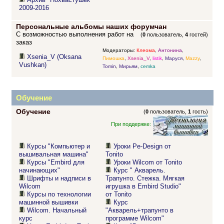
2009-2016
Персональные альбомы наших форумчан
С возможностью выполнения работ на
(
0
пользователь,
4
гостей)
заказ
Модераторы:
Клеома
,
Антонина
,
Xsenia_V (Oksana
Пимошка
,
Xsenia_V
,
listik
,
Маруся
,
Mazzy
,
Vushkan)
Tomin
,
Мирьям
,
cemka
Обучение
Обучение
(
0
пользователь,
1
гость)
При поддержке:
Курсы "Компьютер и
Уроки Pe-Design от
вышивальная машина"
Tonito
Курсы "Embird для
Уроки Wilcom от Tonito
начинающих"
Курс " Акварель.
Шрифты и надписи в
Трапунто. Стежка. Мягкая
Wilcom
игрушка в Embird Studio"
Курсы по технологии
от Tonito
машинной вышивки
Курс
Wilcom. Начальный
"Акварель+трапунто в
курс
программе Wilcom"