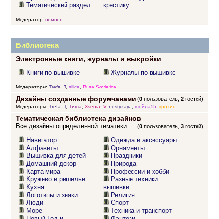
Тематический раздел
крестику
Модератор:
помпон
Библиотека
Электронные книги, журналы и выкройки
Книги по вышивке
Журналы по вышивке
Модераторы:
Trefa_T
,
silica
,
Rusa Sovietica
Дизайны созданные форумчанами
(
0
пользователь,
2
гостей)
Модераторы:
Trefa_T
,
Тиша
,
Xsenia_V
,
nestyzaya
,
шейла55
,
крохин
Тематическая библиотека дизайнов
Все дизайны определенной тематики
(
0
пользователь,
3
гостей)
Навигатор
Одежда и аксессуары
Алфавиты
Орнаменты
Вышивка для детей
Праздники
Домашний декор
Природа
Карта мира
Профессии и хобби
Кружево и ришелье
Разные техники
Кухня
вышивки
Логотипы и знаки
Религия
Люди
Спорт
Море
Техника и транспорт
Новый Год и
Фэнтези