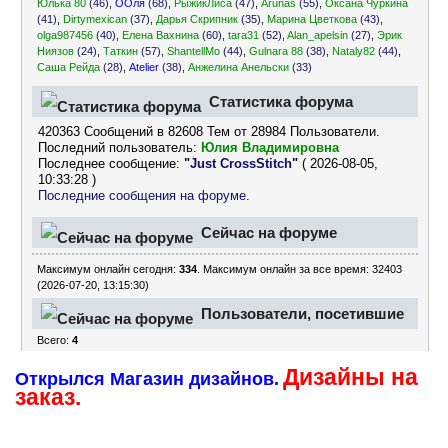
Юлька 80
(46)
,
ООля
(68)
,
РыжикЛиса
(47)
,
Arunas
(55)
,
Оксана Чуркина
(41)
,
Dirtymexican
(37)
,
Дарья Скрипник
(35)
,
Марина Цветкова
(43)
,
olga987456
(40)
,
Елена Вахнина
(60)
,
tara31
(52)
,
Alan_apelsin
(27)
,
Эрик
Ниязов
(24)
,
Таткин
(57)
,
ShantellMo
(44)
,
Gulnara 88
(38)
,
Nataly82
(44)
,
Саша Рейда
(28)
,
Atelier
(38)
,
Анжелина Анельски
(33)
Статистика форума
420363 Сообщений в 82608 Тем от 28984 Пользователи.
Последний пользователь:
Юлия Владимировна
Последнее сообщение:
"
Just CrossStitch
"
( 2026-08-05,
10:33:28 )
Последние сообщения на форуме.
Сейчас на форуме
Максимум онлайн сегодня:
334
. Максимум онлайн за все время: 32403
(2026-07-20, 13:15:30)
Пользователи, посетившие
Всего:
4
форум за последние 24
Дизайны на
часа
Открылся Магазин дизайнов.
заказ.