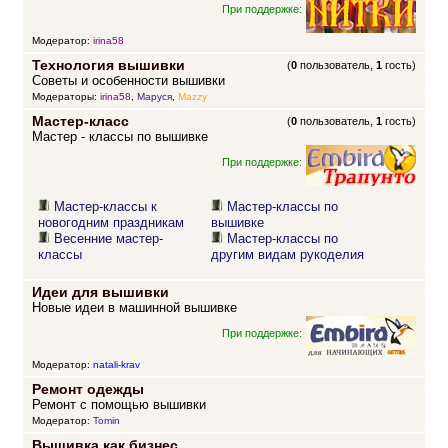
При поддержке:
Модератор:
irina58
Технология вышивки
(
0
пользователь,
1
гость)
Советы и особенности вышивки
Модераторы:
irina58
,
Маруся
,
Mazzy
Мастер-класс
(
0
пользователь,
1
гость)
Мастер - классы по вышивке
При поддержке:
Мастер-классы к
Мастер-классы по
новогодним праздникам
вышивке
Весенние мастер-
Мастер-классы по
классы
другим видам рукоделия
Идеи для вышивки
Новые идеи в машинной вышивке
При поддержке:
Модератор:
natali-krav
Ремонт одежды
Ремонт с помощью вышивки
Модератор:
Tomin
Вышивка как бизнес