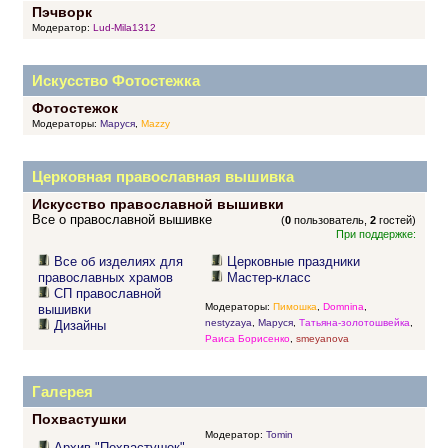
Пэчворк
Модератор:
Lud-Mila1312
Искусство Фотостежка
Фотостежок
Модераторы:
Маруся
,
Mazzy
Церковная православная вышивка
Искусство православной вышивки
Все о православной вышивке
(
0
пользователь,
2
гостей)
При поддержке:
Все об изделиях для
Церковные праздники
православных храмов
Мастер-класс
СП православной
Модераторы:
Пимошка
,
Domnina
,
вышивки
nestyzaya
,
Маруся
,
Татьяна-золотошвейка
,
Дизайны
Раиса Борисенко
,
smeyanova
Галерея
Похвастушки
Модератор:
Tomin
Архив "Похвастушек"