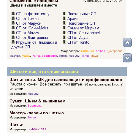
Совместные процессы
(
0
пользователь,
7
гостей)
Шьем и вышиваем вместе
СП по фотостежку
Пасхальные СП
СП от Томин
Архив
СП от Маруси
Новогодние СП
СП от Юлии-Moks
Сумки от Мирьям
СП от Mazzy
СП от Лены-anibell
СП от Дмитревны
СП от Zaya
Игрушки от Пимошки и
СП от Tonito
другие СП
Модераторы:
Пимошка
,
anibell
,
Дмитревна
,
Маруся
,
Mazzy
,
Раиса Борисенко
,
Tomin
,
Мирьям
,
Tonito
,
zaya
Шитье и все, что с ним связано
Шитье кожи: МК для начинающих и профессионалов
Работа с кожей. Все секреты при шитье
(
0
пользователь,
1
гость)
из кожи.
Модератор:
Мирьям
Сумки. Шьем & вышиваем
Модератор:
Борисова
Мастер-классы по шитью
Модератор:
Tonito
Шитье
Модератор:
Lud-Mila1312