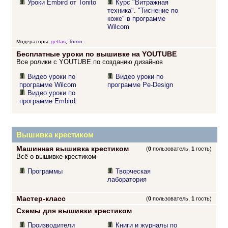
Уроки Embird от Tonito
Курс "Витражная
техника". "Тиснение по
коже" в программе
Wilcom
Модераторы:
gettas
,
Tomin
Бесплатные уроки по вышивке на YOUTUBE
Все ролики с YOUTUBE по созданию дизайнов
Видео уроки по
Видео уроки по
программе Wilcom
программе Pe-Design
Видео уроки по
программе Embird.
Вышивка крестиком
Машинная вышивка крестиком
(
0
пользователь,
1
гость)
Всё о вышивке крестиком
Программы
Творческая
лаборатория
Мастер-класс
(
0
пользователь,
1
гость)
Схемы для вышивки крестиком
Производители
Книги и журналы по