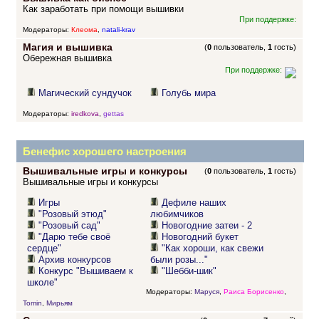
Как заработать при помощи вышивки
При поддержке:
Модераторы:
Клеома
,
natali-krav
Магия и вышивка
(
0
пользователь,
1
гость)
Обережная вышивка
При поддержке:
Магический сундучок
Голубь мира
Модераторы:
iredkova
,
gettas
Бенефис хорошего настроения
Вышивальные игры и конкурсы
(
0
пользователь,
1
гость)
Вышивальные игры и конкурсы
Игры
Дефиле наших
"Розовый этюд"
любимчиков
"Розовый сад"
Новогодние затеи - 2
"Дарю тебе своё
Новогодний букет
сердце"
"Как хороши, как свежи
Архив конкурсов
были розы..."
Конкурс "Вышиваем к
"Шебби-шик"
школе"
Модераторы:
Маруся
,
Раиса Борисенко
,
Tomin
,
Мирьям