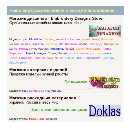
Наши виртуозы вышивки и все для воплощения
Магазин дизайнов - Embroidery Designs Store
прекрасных идей
Оригинальные дизайны наших мастеров
Модераторы:
UltraViolet
,
Lyubov
,
kuzashka
,
Lennox
,
yamschikova
,
Пимошка
,
svetlaia
,
anibell
,
tana1257
,
marimay
,
SM
,
Domnina
,
irina58
,
Xsenia_V
,
Дмитревна
,
La Ra
,
Helga
,
pavlu
,
Маруся
,
farmagina
,
Nata28
,
Mazzy
,
благодать
,
Раиса
Борисенко
,
Нить Ариадны
,
Tomin
,
Мирьям
,
sosna
,
svmmm
,
крохин
,
cemka
,
Tonito
,
Николай19850805
,
zaya
,
Nat-ka
,
СнежанаЦех
,
Tatyanka29
,
Дублерин
Кордурович
Магазин авторских изделий
Продажа изделий ручной работы
При поддержке:
Модераторы:
Lennox
,
La Ra
,
Мирьям
Магазин расходных материалов
Украина, Россия и весь мир
Здесь можно приобрести расходники:
Модераторы:
Рыженькая
,
Мирьям