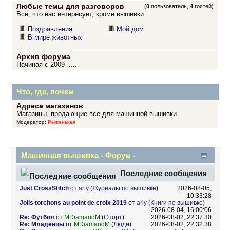
Любые темы для разговоров
(
0
пользователь,
4
гостей)
Все, что нас интересует, кроме вышивки
Поздравления
Мой дом
В мире животных
Архив форума
Начиная с 2009 -.....
Что, где, почем
Адреса магазинов
Магазины, продающие все для машинной вышивки
Модератор:
Рыженькая
Машинная вышивка - Форум -
Информационный центр
Последние сообщения
Just CrossStitch
от
ariy
(
Журналы по вышивке
)
2026-08-05,
10:33:28
Jolis torchons au point de croix 2019
от
ariy
(
Книги по вышивке
)
2026-08-04, 16:00:06
Re: Футбол
от
MDiamandM
(
Спорт
)
2026-08-02, 22:37:30
Re: Младенцы
от
MDiamandM
(
Люди
)
2026-08-02, 22:32:38