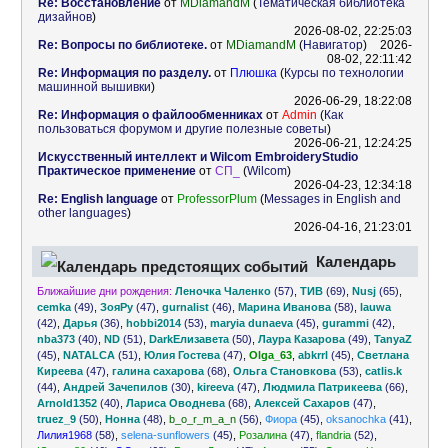
Re: Восстановление
от
MDiamandM
(
Тематическая библиотека
дизайнов
)
2026-08-02, 22:25:03
Re: Вопросы по библиотеке.
от
MDiamandM
(
Навигатор
)
2026-
08-02, 22:11:42
Re: Информация по разделу.
от
Плюшка
(
Курсы по технологии
машинной вышивки
)
2026-06-29, 18:22:08
Re: Информация о файлообменниках
от
Admin
(
Как
пользоваться форумом и другие полезные советы
)
2026-06-21, 12:24:25
Искусственный интеллект и Wilcom EmbroideryStudio
Практическое применение
от
СП_
(
Wilcom
)
2026-04-23, 12:34:18
Re: English language
от
ProfessorPlum
(
Messages in English and
other languages
)
2026-04-16, 21:23:01
Календарь
Ближайшие дни рождения:
Леночка Чаленко
(57)
,
ТИВ
(69)
,
Nusj
(65)
,
предстоящих событий
cemka
(49)
,
ЗояРу
(47)
,
gurnalist
(46)
,
Марина Иванова
(58)
,
lauwa
(42)
,
Дарья
(36)
,
hobbi2014
(53)
,
maryia dunaeva
(45)
,
gurammi
(42)
,
nba373
(40)
,
ND
(51)
,
DarkЕлизавета
(50)
,
Лаура Казарова
(49)
,
TanyaZ
(45)
,
NATALCA
(51)
,
Юлия Гостева
(47)
,
Olga_63
,
abkrrl
(45)
,
Светлана
Киреева
(47)
,
галина сахарова
(68)
,
Ольга Становкова
(53)
,
catlis.k
(44)
,
Андрей Зачепилов
(30)
,
kireeva
(47)
,
Людмила Патрикеева
(66)
,
Arnold1352
(40)
,
Лариса Оводнева
(68)
,
Алексей Сахаров
(47)
,
truez_9
(50)
,
Нонна
(48)
,
b_o_r_m_a_n
(56)
,
Фиора
(45)
,
oksanochka
(41)
,
Лилия1968
(58)
,
selena-sunflowers
(45)
,
Розалина
(47)
,
flandria
(52)
,