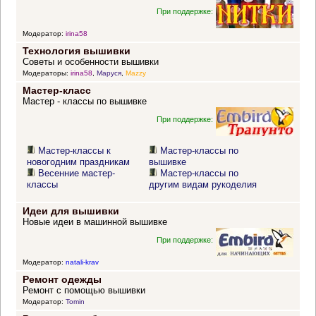
При поддержке:
Модератор:
irina58
Технология вышивки
Советы и особенности вышивки
Модераторы:
irina58
,
Маруся
,
Mazzy
Мастер-класс
Мастер - классы по вышивке
При поддержке:
Мастер-классы к
Мастер-классы по
новогодним праздникам
вышивке
Весенние мастер-
Мастер-классы по
классы
другим видам рукоделия
Идеи для вышивки
Новые идеи в машинной вышивке
При поддержке:
Модератор:
natali-krav
Ремонт одежды
Ремонт с помощью вышивки
Модератор:
Tomin