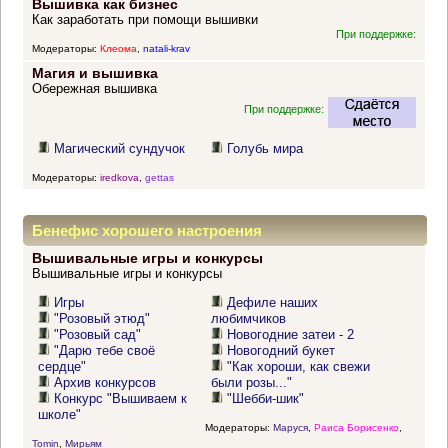
Вышивка как бизнес
Как заработать при помощи вышивки
При поддержке:
Модераторы:
Клеома
,
natali-krav
Магия и вышивка
Обережная вышивка
При поддержке:
Магический сундучок
Голубь мира
Модераторы:
iredkova
,
gettas
Бенефис хорошего настроения
Вышивальные игры и конкурсы
Вышивальные игры и конкурсы
Игры
Дефиле наших
"Розовый этюд"
любимчиков
"Розовый сад"
Новогодние затеи - 2
"Дарю тебе своё
Новогодний букет
сердце"
"Как хороши, как свежи
Архив конкурсов
были розы..."
Конкурс "Вышиваем к
"Шебби-шик"
школе"
Модераторы:
Маруся
,
Раиса Борисенко
,
Tomin
,
Мирьям