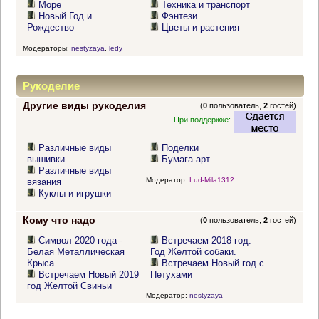
Море
Техника и транспорт
Новый Год и
Фэнтези
Рождество
Цветы и растения
Модераторы:
nestyzaya
,
ledy
Рукоделие
Другие виды рукоделия
(
0
пользователь,
2
гостей)
При поддержке:
Различные виды
Поделки
вышивки
Бумага-арт
Различные виды
Модератор:
Lud-Mila1312
вязания
Куклы и игрушки
Кому что надо
(
0
пользователь,
2
гостей)
Символ 2020 года -
Встречаем 2018 год.
Белая Металлическая
Год Желтой собаки.
Крыса
Встречаем Новый год с
Встречаем Новый 2019
Петухами
год Желтой Свиньи
Модератор:
nestyzaya