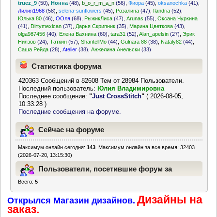
truez_9
(50)
,
Нонна
(48)
,
b_o_r_m_a_n
(56)
,
Фиора
(45)
,
oksanochka
(41)
,
Лилия1968
(58)
,
selena-sunflowers
(45)
,
Розалина
(47)
,
flandria
(52)
,
Юлька 80
(46)
,
ООля
(68)
,
РыжикЛиса
(47)
,
Arunas
(55)
,
Оксана Чуркина
(41)
,
Dirtymexican
(37)
,
Дарья Скрипник
(35)
,
Марина Цветкова
(43)
,
olga987456
(40)
,
Елена Вахнина
(60)
,
tara31
(52)
,
Alan_apelsin
(27)
,
Эрик
Ниязов
(24)
,
Таткин
(57)
,
ShantellMo
(44)
,
Gulnara 88
(38)
,
Nataly82
(44)
,
Саша Рейда
(28)
,
Atelier
(38)
,
Анжелина Анельски
(33)
Статистика форума
420363 Сообщений в 82608 Тем от 28984 Пользователи.
Последний пользователь:
Юлия Владимировна
Последнее сообщение:
"
Just CrossStitch
"
( 2026-08-05,
10:33:28 )
Последние сообщения на форуме.
Сейчас на форуме
Максимум онлайн сегодня:
143
. Максимум онлайн за все время: 32403
(2026-07-20, 13:15:30)
Пользователи, посетившие форум за
Всего:
5
последние 24 часа
Дизайны на
Открылся Магазин дизайнов.
заказ.