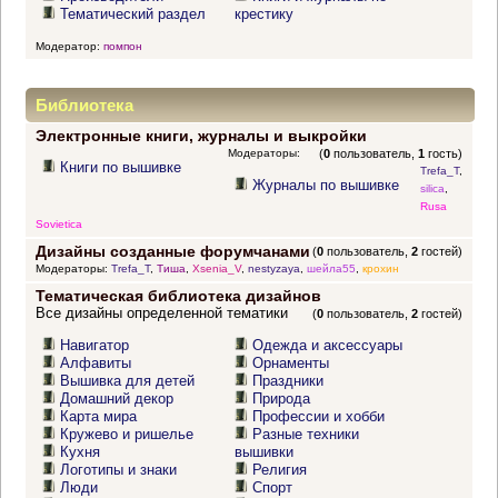
Тематический раздел
крестику
Модератор:
помпон
Библиотека
Электронные книги, журналы и выкройки
Модераторы:
(
0
пользователь,
1
гость)
Книги по вышивке
Trefa_T
,
Журналы по вышивке
silica
,
Rusa
Sovietica
Дизайны созданные форумчанами
(
0
пользователь,
2
гостей)
Модераторы:
Trefa_T
,
Тиша
,
Xsenia_V
,
nestyzaya
,
шейла55
,
крохин
Тематическая библиотека дизайнов
Все дизайны определенной тематики
(
0
пользователь,
2
гостей)
Навигатор
Одежда и аксессуары
Алфавиты
Орнаменты
Вышивка для детей
Праздники
Домашний декор
Природа
Карта мира
Профессии и хобби
Кружево и ришелье
Разные техники
Кухня
вышивки
Логотипы и знаки
Религия
Люди
Спорт