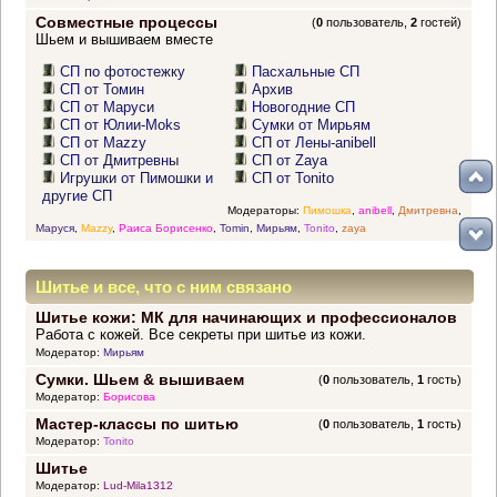
Совместные процессы
(
0
пользователь,
2
гостей)
Шьем и вышиваем вместе
СП по фотостежку
Пасхальные СП
СП от Томин
Архив
СП от Маруси
Новогодние СП
СП от Юлии-Moks
Сумки от Мирьям
СП от Mazzy
СП от Лены-anibell
СП от Дмитревны
СП от Zaya
Игрушки от Пимошки и
СП от Tonito
другие СП
Модераторы:
Пимошка
,
anibell
,
Дмитревна
,
Маруся
,
Mazzy
,
Раиса Борисенко
,
Tomin
,
Мирьям
,
Tonito
,
zaya
Шитье и все, что с ним связано
Шитье кожи: МК для начинающих и профессионалов
Работа с кожей. Все секреты при шитье из кожи.
Модератор:
Мирьям
Сумки. Шьем & вышиваем
(
0
пользователь,
1
гость)
Модератор:
Борисова
Мастер-классы по шитью
(
0
пользователь,
1
гость)
Модератор:
Tonito
Шитье
Модератор:
Lud-Mila1312