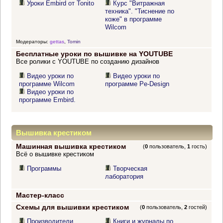
Уроки Embird от Tonito
Курс "Витражная
техника". "Тиснение по
коже" в программе
Wilcom
Модераторы:
gettas
,
Tomin
Бесплатные уроки по вышивке на YOUTUBE
Все ролики с YOUTUBE по созданию дизайнов
Видео уроки по
Видео уроки по
программе Wilcom
программе Pe-Design
Видео уроки по
программе Embird.
Вышивка крестиком
Машинная вышивка крестиком
(
0
пользователь,
1
гость)
Всё о вышивке крестиком
Программы
Творческая
лаборатория
Мастер-класс
Схемы для вышивки крестиком
(
0
пользователь,
2
гостей)
Производители
Книги и журналы по