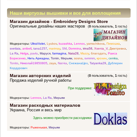
Наши виртуозы вышивки и все для воплощения
Магазин дизайнов - Embroidery Designs Store
прекрасных идей
Оригинальные дизайны наших мастеров
(
0
пользователь,
1
гость)
Модераторы:
UltraViolet
,
Lyubov
,
kuzashka
,
Lennox
,
yamschikova
,
Пимошка
,
svetlaia
,
anibell
,
tana1257
,
marimay
,
SM
,
Domnina
,
irina58
,
Xsenia_V
,
Дмитревна
,
La Ra
,
Helga
,
pavlu
,
Маруся
,
farmagina
,
Nata28
,
Mazzy
,
благодать
,
Раиса
Борисенко
,
Нить Ариадны
,
Tomin
,
Мирьям
,
sosna
,
svmmm
,
крохин
,
cemka
,
Tonito
,
Николай19850805
,
zaya
,
Nat-ka
,
СнежанаЦех
,
Tatyanka29
,
Дублерин
Кордурович
Магазин авторских изделий
(
0
пользователь,
1
гость)
Продажа изделий ручной работы
При поддержке:
Модераторы:
Lennox
,
La Ra
,
Мирьям
Магазин расходных материалов
Украина, Россия и весь мир
Здесь можно приобрести расходники:
Модераторы:
Рыженькая
,
Мирьям