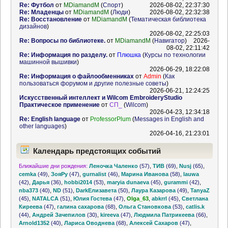
Re: Футбол
от
MDiamandM
(
Спорт
)
2026-08-02, 22:37:30
Re: Младенцы
от
MDiamandM
(
Люди
)
2026-08-02, 22:32:38
Re: Восстановление
от
MDiamandM
(
Тематическая библиотека
дизайнов
)
2026-08-02, 22:25:03
Re: Вопросы по библиотеке.
от
MDiamandM
(
Навигатор
)
2026-
08-02, 22:11:42
Re: Информация по разделу.
от
Плюшка
(
Курсы по технологии
машинной вышивки
)
2026-06-29, 18:22:08
Re: Информация о файлообменниках
от
Admin
(
Как
пользоваться форумом и другие полезные советы
)
2026-06-21, 12:24:25
Искусственный интеллект и Wilcom EmbroideryStudio
Практическое применение
от
СП_
(
Wilcom
)
2026-04-23, 12:34:18
Re: English language
от
ProfessorPlum
(
Messages in English and
other languages
)
2026-04-16, 21:23:01
Календарь предстоящих событий
Ближайшие дни рождения:
Леночка Чаленко
(57)
,
ТИВ
(69)
,
Nusj
(65)
,
cemka
(49)
,
ЗояРу
(47)
,
gurnalist
(46)
,
Марина Иванова
(58)
,
lauwa
(42)
,
Дарья
(36)
,
hobbi2014
(53)
,
maryia dunaeva
(45)
,
gurammi
(42)
,
nba373
(40)
,
ND
(51)
,
DarkЕлизавета
(50)
,
Лаура Казарова
(49)
,
TanyaZ
(45)
,
NATALCA
(51)
,
Юлия Гостева
(47)
,
Olga_63
,
abkrrl
(45)
,
Светлана
Киреева
(47)
,
галина сахарова
(68)
,
Ольга Становкова
(53)
,
catlis.k
(44)
,
Андрей Зачепилов
(30)
,
kireeva
(47)
,
Людмила Патрикеева
(66)
,
Arnold1352
(40)
,
Лариса Оводнева
(68)
,
Алексей Сахаров
(47)
,