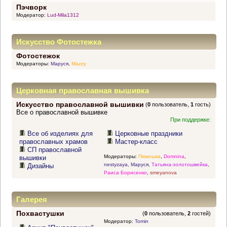
Пэчворк
Модератор:
Lud-Mila1312
Искусство Фотостежка
Фотостежок
Модераторы:
Маруся
,
Mazzy
Церковная православная вышивка
Искусство православной вышивки
(
0
пользователь,
1
гость)
Все о православной вышивке
При поддержке:
Все об изделиях для
Церковные праздники
православных храмов
Мастер-класс
СП православной
Модераторы:
Пимошка
,
Domnina
,
вышивки
nestyzaya
,
Маруся
,
Татьяна-золотошвейка
,
Дизайны
Раиса Борисенко
,
smeyanova
Галерея
Похвастушки
(
0
пользователь,
2
гостей)
Модератор:
Tomin