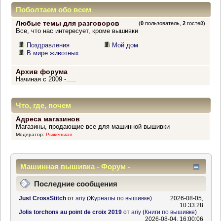
Поболтаем обо всем
Любые темы для разговоров
(
0
пользователь,
2
гостей)
Все, что нас интересует, кроме вышивки
Поздравления
Мой дом
В мире животных
Архив форума
Начиная с 2009 -.....
Что, где, почем
Адреса магазинов
Магазины, продающие все для машинной вышивки
Модератор:
Рыженькая
Машинная вышивка - Форум -
Информационный центр
Последние сообщения
Just CrossStitch
от
ariy
(
Журналы по вышивке
)
2026-08-05,
10:33:28
Jolis torchons au point de croix 2019
от
ariy
(
Книги по вышивке
)
2026-08-04, 16:00:06