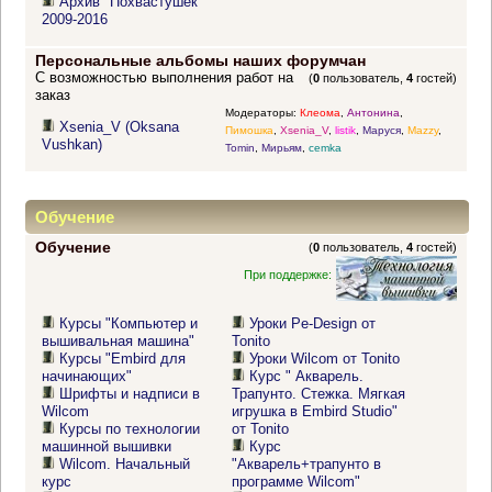
Архив "Похвастушек"
2009-2016
Персональные альбомы наших форумчан
С возможностью выполнения работ на
(
0
пользователь,
4
гостей)
заказ
Модераторы:
Клеома
,
Антонина
,
Xsenia_V (Oksana
Пимошка
,
Xsenia_V
,
listik
,
Маруся
,
Mazzy
,
Vushkan)
Tomin
,
Мирьям
,
cemka
Обучение
Обучение
(
0
пользователь,
4
гостей)
При поддержке:
Курсы "Компьютер и
Уроки Pe-Design от
вышивальная машина"
Tonito
Курсы "Embird для
Уроки Wilcom от Tonito
начинающих"
Курс " Акварель.
Шрифты и надписи в
Трапунто. Стежка. Мягкая
Wilcom
игрушка в Embird Studio"
Курсы по технологии
от Tonito
машинной вышивки
Курс
Wilcom. Начальный
"Акварель+трапунто в
курс
программе Wilcom"