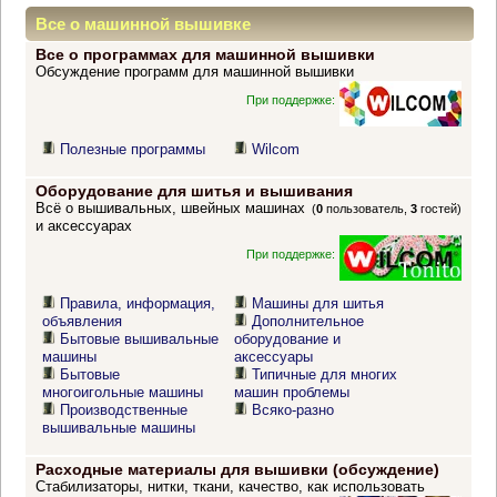
Все о машинной вышивке
Все о программах для машинной вышивки
Обсуждение программ для машинной вышивки
При поддержке:
Полезные программы
Wilcom
Оборудование для шитья и вышивания
Всё о вышивальных, швейных машинах
(
0
пользователь,
3
гостей)
и аксессуарах
При поддержке:
Правила, информация,
Машины для шитья
объявления
Дополнительное
Бытовые вышивальные
оборудование и
машины
аксессуары
Бытовые
Типичные для многих
многоигольные машины
машин проблемы
Производственные
Всяко-разно
вышивальные машины
Расходные материалы для вышивки (обсуждение)
Стабилизаторы, нитки, ткани, качество, как использовать