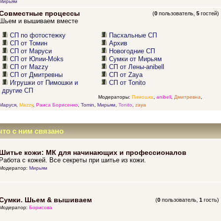
Мирьям
Совместные процессы
(
0
пользователь,
5
гостей)
Шьем и вышиваем вместе
СП по фотостежку
Пасхальные СП
СП от Томин
Архив
СП от Маруси
Новогодние СП
СП от Юлии-Moks
Сумки от Мирьям
СП от Mazzy
СП от Лены-anibell
СП от Дмитревны
СП от Zaya
Игрушки от Пимошки и
СП от Tonito
другие СП
Модераторы:
Пимошка
,
anibell
,
Дмитревна
,
Маруся
,
Mazzy
,
Раиса Борисенко
,
Tomin
,
Мирьям
,
Tonito
,
zaya
что с ним связано
Шитье кожи: МК для начинающих и профессионалов
Работа с кожей. Все секреты при шитье из кожи.
Модератор:
Мирьям
Сумки. Шьем & вышиваем
(
0
пользователь,
1
гость)
Модератор:
Борисова