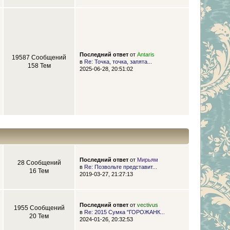
Последний ответ
от
Antaris
19587 Сообщений
в
Re: Точка, точка, запята...
158 Тем
2025-06-28, 20:51:02
Последний ответ
от
Мирьям
28 Сообщений
в
Re: Позвольте представит...
16 Тем
2019-03-27, 21:27:13
Последний ответ
от
vectivus
1955 Сообщений
в
Re: 2015 Сумка "ГОРОЖАНК...
20 Тем
2024-01-26, 20:32:53