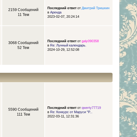
Последний ответ
от
Дмитрий Тришкин
2159 Сообщений
в
Аренда
11 Тем
2023-02-07, 20:24:14
Последний ответ
от
galy090358
3068 Сообщений
в
Re: Лунный календарь.
52 Тем
2024-10-29, 12:52:08
Последний ответ
от
qwerty77719
5590 Сообщений
в
Re: Конкурс от Маруси "Р...
111 Тем
2022-03-11, 12:31:36