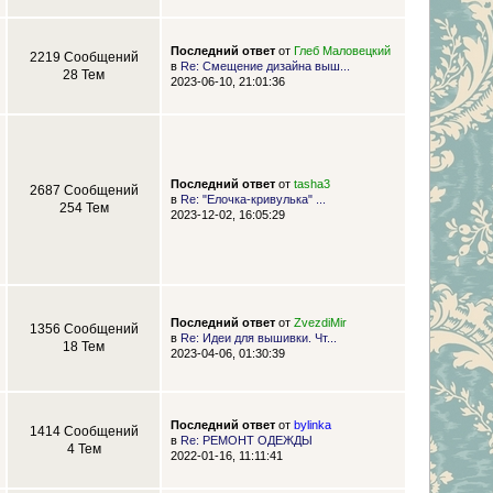
Последний ответ
от
Глеб Маловецкий
2219 Сообщений
в
Re: Смещение дизайна выш...
28 Тем
2023-06-10, 21:01:36
Последний ответ
от
tasha3
2687 Сообщений
в
Re: "Елочка-кривулька" ...
254 Тем
2023-12-02, 16:05:29
Последний ответ
от
ZvezdiMir
1356 Сообщений
в
Re: Идеи для вышивки. Чт...
18 Тем
2023-04-06, 01:30:39
Последний ответ
от
bylinka
1414 Сообщений
в
Re: РЕМОНТ ОДЕЖДЫ
4 Тем
2022-01-16, 11:11:41