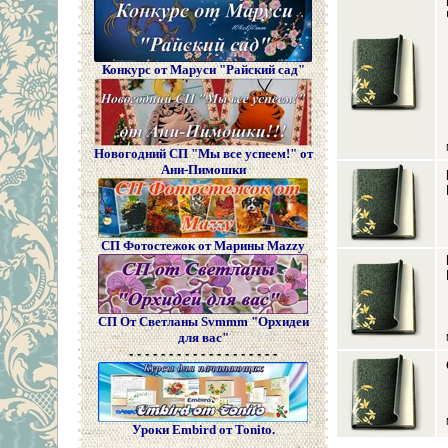
Конкурс от Маруси "Райский сад"
Новогодний СП "Мы все успеем!" от
Ани-Пимошки
СП Фотостежок от Марины Mazzy
СП От Светланы Svmmm "Орхидеи
для вас"
- - - - - - - - - - - - - - - - - - -
Уроки Embird от Tonito.