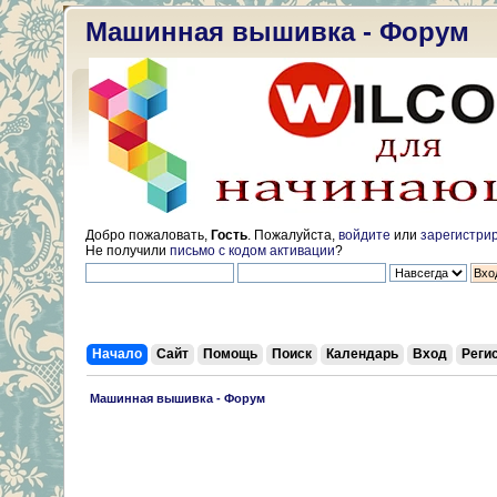
Машинная вышивка - Форум
Добро пожаловать,
Гость
. Пожалуйста,
войдите
или
зарегистри
Не получили
письмо с кодом активации
?
Начало
Сайт
Помощь
Поиск
Календарь
Вход
Реги
 Машинная вышивка - Форум