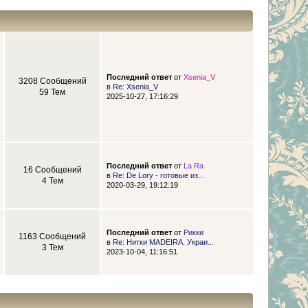
Последний ответ
от
Xsenia_V
3208 Сообщений
в
Re: Xsenia_V
59 Тем
2025-10-27, 17:16:29
Последний ответ
от
La Ra
16 Сообщений
в
Re: De Lory - готовые из...
4 Тем
2020-03-29, 19:12:19
Последний ответ
от
Рикки
1163 Сообщений
в
Re: Нитки MADEIRA. Украи...
3 Тем
2023-10-04, 11:16:51