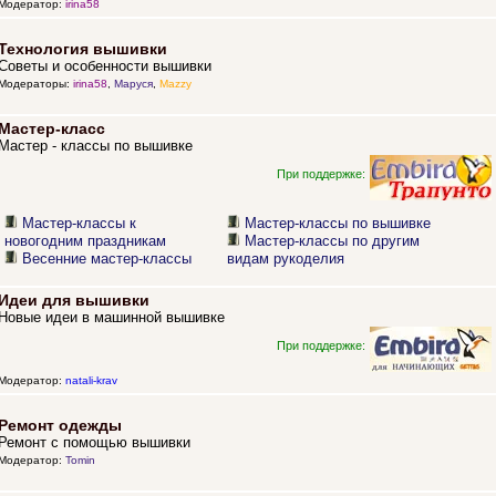
Модератор:
irina58
Технология вышивки
Советы и особенности вышивки
Модераторы:
irina58
,
Маруся
,
Mazzy
Мастер-класс
Мастер - классы по вышивке
При поддержке:
Мастер-классы к
Мастер-классы по вышивке
новогодним праздникам
Мастер-классы по другим
Весенние мастер-классы
видам рукоделия
Идеи для вышивки
Новые идеи в машинной вышивке
При поддержке:
Модератор:
natali-krav
Ремонт одежды
Ремонт с помощью вышивки
Модератор:
Tomin