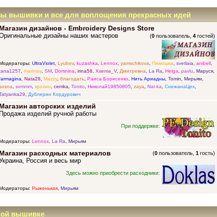
зы вышивки и все для воплощения прекрасных идей
Магазин дизайнов - Embroidery Designs Store
Оригинальные дизайны наших мастеров
(
0
пользователь,
4
гостей)
Модераторы:
UltraViolet
,
Lyubov
,
kuzashka
,
Lennox
,
yamschikova
,
Пимошка
,
svetlaia
,
anibell
,
tana1257
,
marimay
,
SM
,
Domnina
,
irina58
,
Xsenia_V
,
Дмитревна
,
La Ra
,
Helga
,
pavlu
,
Маруся
,
farmagina
,
Nata28
,
Mazzy
,
благодать
,
Раиса Борисенко
,
Нить Ариадны
,
Tomin
,
Мирьям
,
sosna
,
svmmm
,
крохин
,
cemka
,
Tonito
,
Николай19850805
,
zaya
,
Nat-ka
,
СнежанаЦех
,
Tatyanka29
,
Дублерин Кордурович
Магазин авторских изделий
Продажа изделий ручной работы
При поддержке:
Модераторы:
Lennox
,
La Ra
,
Мирьям
Магазин расходных материалов
(
0
пользователь,
1
гость)
Украина, Россия и весь мир
Здесь можно приобрести расходники:
Модераторы:
Рыженькая
,
Мирьям
ной вышивке