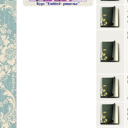
Курс "Embird - ришелье"