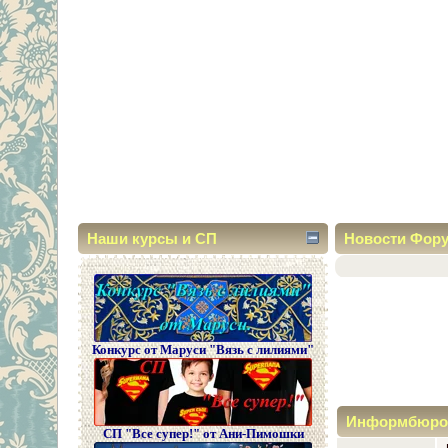
Наши курсы и СП
Новости Фор
Конкурс от Маруси "Вязь с лилиями"
Информбюро
СП "Все супер!" от Ани-Пимошки