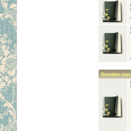
Бенефис хор