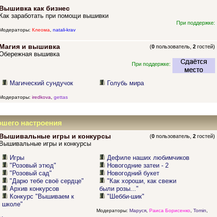
Вышивка как бизнес
Как заработать при помощи вышивки
При поддержке:
Модераторы:
Клеома
,
natali-krav
Магия и вышивка
(
0
пользователь,
2
гостей)
Обережная вышивка
При поддержке:
Магический сундучок
Голубь мира
Модераторы:
iredkova
,
gettas
ошего настроения
Вышивальные игры и конкурсы
(
0
пользователь,
2
гостей)
Вышивальные игры и конкурсы
Игры
Дефиле наших любимчиков
"Розовый этюд"
Новогодние затеи - 2
"Розовый сад"
Новогодний букет
"Дарю тебе своё сердце"
"Как хороши, как свежи
Архив конкурсов
были розы..."
Конкурс "Вышиваем к
"Шебби-шик"
школе"
Модераторы:
Маруся
,
Раиса Борисенко
,
Tomin
,