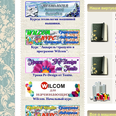
Наши виртуо
Курсы технология машинной
вышивки.
Курс "Акварель+трапунто в
программе Wilcom".
Уроки Pe-Design от Tonito.
Wilcom. Начальный курс.
Все о машин