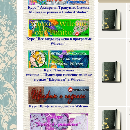
Курс " Акварель. Трапунто. Стежка.
Мягкая игрушка в Embird Studio".
Курс "Все виды кружева в программе
Wilcom" .
Курс "Витражная
техника"."Имитация тиснение по коже
в стиле "Шеридан" в Wilcom.
Курс Шрифты и надписи в Wilcom.