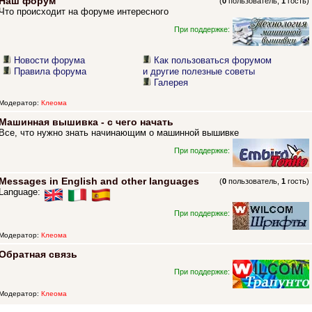
Наш форум
(
0
пользователь,
1
гость)
Что происходит на форуме интересного
При поддержке:
Новости форума
Как пользоваться форумом
Правила форума
и другие полезные советы
Галерея
Модератор:
Клеома
Машинная вышивка - с чего начать
Все, что нужно знать начинающим о машинной вышивке
При поддержке:
Messages in English and other languages
(
0
пользователь,
1
гость)
Language:
При поддержке:
Модератор:
Клеома
Обратная связь
При поддержке:
Модератор:
Клеома