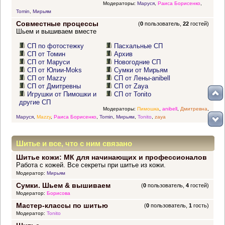
Модераторы:
Маруся
,
Раиса Борисенко
,
Tomin
,
Мирьям
Совместные процессы
(
0
пользователь,
22
гостей)
Шьем и вышиваем вместе
СП по фотостежку
Пасхальные СП
СП от Томин
Архив
СП от Маруси
Новогодние СП
СП от Юлии-Moks
Сумки от Мирьям
СП от Mazzy
СП от Лены-anibell
СП от Дмитревны
СП от Zaya
Игрушки от Пимошки и
СП от Tonito
другие СП
Модераторы:
Пимошка
,
anibell
,
Дмитревна
,
Маруся
,
Mazzy
,
Раиса Борисенко
,
Tomin
,
Мирьям
,
Tonito
,
zaya
Шитье и все, что с ним связано
Шитье кожи: МК для начинающих и профессионалов
Работа с кожей. Все секреты при шитье из кожи.
Модератор:
Мирьям
Сумки. Шьем & вышиваем
(
0
пользователь,
4
гостей)
Модератор:
Борисова
Мастер-классы по шитью
(
0
пользователь,
1
гость)
Модератор:
Tonito