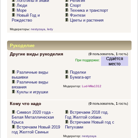
Логотипы и знаки
Религия
Люди
Спорт
Море
Техника и транспорт
Новый Год и
Фэнтези
Рождество
Цветы и растения
Модераторы:
nestyzaya
,
ledy
Рукоделие
Другие виды рукоделия
(
0
пользователь,
1
гость)
При поддержке:
Различные виды
Поделки
вышивки
Бумага-арт
Различные виды
Модератор:
Lud-Mila1312
вязания
Куклы и игрушки
Кому что надо
(
0
пользователь,
1
гость)
Символ 2020 года -
Встречаем 2018 год.
Белая Металлическая
Год Желтой собаки.
Крыса
Встречаем Новый год с
Встречаем Новый 2019
Петухами
год Желтой Свиньи
Модератор:
nestyzaya