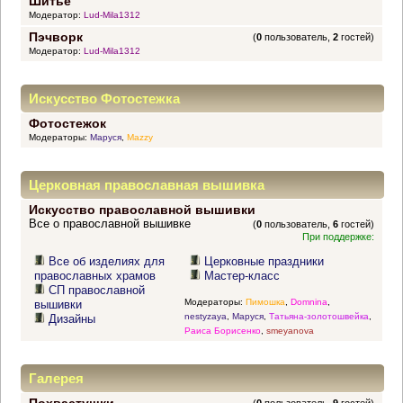
Шитье
Модератор:
Lud-Mila1312
Пэчворк
(
0
пользователь,
2
гостей)
Модератор:
Lud-Mila1312
Искусство Фотостежка
Фотостежок
Модераторы:
Маруся
,
Mazzy
Церковная православная вышивка
Искусство православной вышивки
Все о православной вышивке
(
0
пользователь,
6
гостей)
При поддержке:
Все об изделиях для
Церковные праздники
православных храмов
Мастер-класс
СП православной
Модераторы:
Пимошка
,
Domnina
,
вышивки
nestyzaya
,
Маруся
,
Татьяна-золотошвейка
,
Дизайны
Раиса Борисенко
,
smeyanova
Галерея