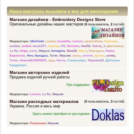
Наши виртуозы вышивки и все для воплощения
Магазин дизайнов - Embroidery Designs Store
прекрасных идей
Оригинальные дизайны наших мастеров
(
0
пользователь,
2
гостей)
Модераторы:
UltraViolet
,
Lyubov
,
kuzashka
,
Lennox
,
yamschikova
,
Пимошка
,
svetlaia
,
anibell
,
tana1257
,
marimay
,
SM
,
Domnina
,
irina58
,
Xsenia_V
,
Дмитревна
,
La Ra
,
Helga
,
pavlu
,
Маруся
,
farmagina
,
Nata28
,
Mazzy
,
благодать
,
Раиса
Борисенко
,
Нить Ариадны
,
Tomin
,
Мирьям
,
sosna
,
svmmm
,
крохин
,
cemka
,
Tonito
,
Николай19850805
,
zaya
,
Nat-ka
,
СнежанаЦех
,
Tatyanka29
,
Дублерин
Кордурович
Магазин авторских изделий
Продажа изделий ручной работы
При поддержке:
Модераторы:
Lennox
,
La Ra
,
Мирьям
Магазин расходных материалов
(
0
пользователь,
3
гостей)
Украина, Россия и весь мир
Здесь можно приобрести расходники:
Модераторы:
Рыженькая
,
Мирьям