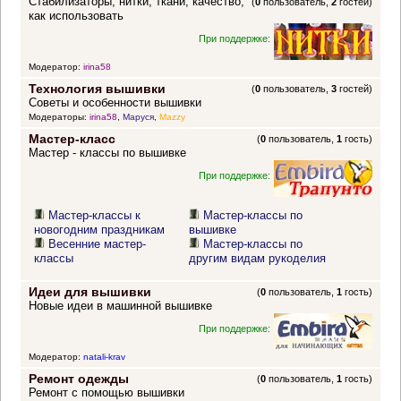
Стабилизаторы, нитки, ткани, качество,
(
0
пользователь,
2
гостей)
как использовать
При поддержке:
Модератор:
irina58
Технология вышивки
(
0
пользователь,
3
гостей)
Советы и особенности вышивки
Модераторы:
irina58
,
Маруся
,
Mazzy
Мастер-класс
(
0
пользователь,
1
гость)
Мастер - классы по вышивке
При поддержке:
Мастер-классы к
Мастер-классы по
новогодним праздникам
вышивке
Весенние мастер-
Мастер-классы по
классы
другим видам рукоделия
Идеи для вышивки
(
0
пользователь,
1
гость)
Новые идеи в машинной вышивке
При поддержке:
Модератор:
natali-krav
Ремонт одежды
(
0
пользователь,
1
гость)
Ремонт с помощью вышивки