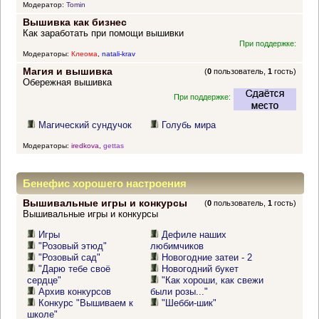
Модератор:
Tomin
Вышивка как бизнес
Как заработать при помощи вышивки
При поддержке:
Модераторы:
Клеома
,
natali-krav
Магия и вышивка
(
0
пользователь,
1
гость)
Обережная вышивка
При поддержке:
Магический сундучок
Голубь мира
Модераторы:
iredkova
,
gettas
Бенефис хорошего настроения
Вышивальные игры и конкурсы
(
0
пользователь,
1
гость)
Вышивальные игры и конкурсы
Игры
Дефиле наших
"Розовый этюд"
любимчиков
"Розовый сад"
Новогодние затеи - 2
"Дарю тебе своё
Новогодний букет
сердце"
"Как хороши, как свежи
Архив конкурсов
были розы..."
Конкурс "Вышиваем к
"Шебби-шик"
школе"