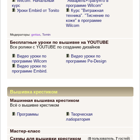
Wilcom. Начальный
"Акварель+трапунто в
курс
программе Wilcom"
Уроки Embird от Tonito
Курс "Витражная
техника". "Тиснение по
коже" в программе
Wilcom
Модераторы:
gettas
,
Tomin
Бесплатные уроки по вышивке на YOUTUBE
Все ролики с YOUTUBE по созданию дизайнов
Видео уроки по
Видео уроки по
программе Wilcom
программе Pe-Design
Видео уроки по
программе Embird.
Вышивка крестиком
Машинная вышивка крестиком
Всё о вышивке крестиком
Программы
Творческая
лаборатория
Мастер-класс
Схемы для вышивки крестиком
(
0
пользователь,
7
гостей)