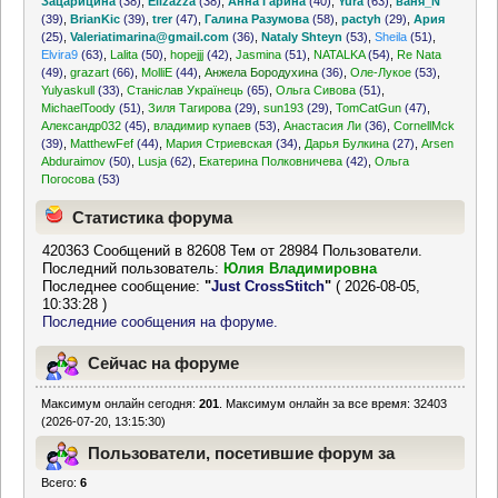
Зацарицина
(38)
,
Elizazza
(38)
,
Анна Гарина
(40)
,
Yura
(63)
,
ваня_N
(39)
,
BrianKic
(39)
,
trer
(47)
,
Галина Разумова
(58)
,
pactyh
(29)
,
Ария
(25)
,
Valeriatimarina@gmail.com
(36)
,
Nataly Shteyn
(53)
,
Sheila
(51)
,
Elvira9
(63)
,
Lalita
(50)
,
hopejjj
(42)
,
Jasmina
(51)
,
NATALKA
(54)
,
Re Nata
(49)
,
grazart
(66)
,
MolliE
(44)
,
Анжела Бородухина
(36)
,
Оле-Лукое
(53)
,
Yulyaskull
(33)
,
Станіслав Українець
(65)
,
Ольга Сивова
(51)
,
MichaelToody
(51)
,
Зиля Тагирова
(29)
,
sun193
(29)
,
TomCatGun
(47)
,
Александр032
(45)
,
владимир купаев
(53)
,
Анастасия Ли
(36)
,
CornellMck
(39)
,
MatthewFef
(44)
,
Мария Стриевская
(34)
,
Дарья Булкина
(27)
,
Arsen
Abduraimov
(50)
,
Lusja
(62)
,
Екатерина Полковничева
(42)
,
Ольга
Погосова
(53)
Статистика форума
420363 Сообщений в 82608 Тем от 28984 Пользователи.
Последний пользователь:
Юлия Владимировна
Последнее сообщение:
"
Just CrossStitch
"
( 2026-08-05,
10:33:28 )
Последние сообщения на форуме.
Сейчас на форуме
Максимум онлайн сегодня:
201
. Максимум онлайн за все время: 32403
(2026-07-20, 13:15:30)
Пользователи, посетившие форум за
Всего:
6
последние 24 часа