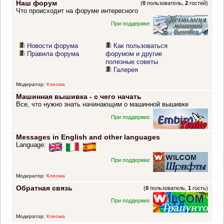
Наш форум
(
0
пользователь,
2
гостей)
Что происходит на форуме интересного
При поддержке:
Новости форума
Как пользоваться
Правила форума
форумом и другие
полезные советы
Галерея
Модератор:
Клеома
Машинная вышивка - с чего начать
Все, что нужно знать начинающим о машинной вышивке
При поддержке:
Messages in English and other languages
Language:
При поддержке:
Модератор:
Клеома
Обратная связь
(
0
пользователь,
1
гость)
При поддержке:
Модератор:
Клеома