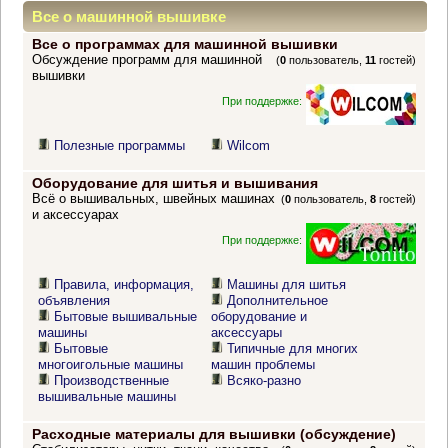
Все о машинной вышивке
Все о программах для машинной вышивки
Обсуждение программ для машинной
(
0
пользователь,
11
гостей)
вышивки
При поддержке:
Полезные программы
Wilcom
Оборудование для шитья и вышивания
Всё о вышивальных, швейных машинах
(
0
пользователь,
8
гостей)
и аксессуарах
При поддержке:
Правила, информация,
Машины для шитья
объявления
Дополнительное
Бытовые вышивальные
оборудование и
машины
аксессуары
Бытовые
Типичные для многих
многоигольные машины
машин проблемы
Производственные
Всяко-разно
вышивальные машины
Расходные материалы для вышивки (обсуждение)