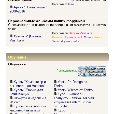
Похвастушки
(
0
пользователь,
9
гостей)
Модератор:
Tomin
Архив "Похвастушек"
2009-2016
Персональные альбомы наших форумчан
С возможностью выполнения работ на
(
0
пользователь,
11
гостей)
заказ
Модераторы:
Клеома
,
Антонина
,
Xsenia_V (Oksana
Пимошка
,
Xsenia_V
,
listik
,
Маруся
,
Mazzy
,
Vushkan)
Tomin
,
Мирьям
,
cemka
Обучение
Обучение
При поддержке:
Курсы "Компьютер и
Уроки Pe-Design от
вышивальная машина"
Tonito
Курсы "Embird для
Уроки Wilcom от Tonito
начинающих"
Курс " Акварель.
Шрифты и надписи в
Трапунто. Стежка. Мягкая
Wilcom
игрушка в Embird Studio"
Курсы по технологии
от Tonito
машинной вышивки
Курс