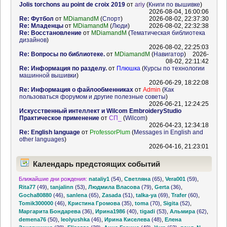
Jolis torchons au point de croix 2019
от
ariy
(
Книги по вышивке
)
2026-08-04, 16:00:06
Re: Футбол
от
MDiamandM
(
Спорт
)
2026-08-02, 22:37:30
Re: Младенцы
от
MDiamandM
(
Люди
)
2026-08-02, 22:32:38
Re: Восстановление
от
MDiamandM
(
Тематическая библиотека
дизайнов
)
2026-08-02, 22:25:03
Re: Вопросы по библиотеке.
от
MDiamandM
(
Навигатор
)
2026-
08-02, 22:11:42
Re: Информация по разделу.
от
Плюшка
(
Курсы по технологии
машинной вышивки
)
2026-06-29, 18:22:08
Re: Информация о файлообменниках
от
Admin
(
Как
пользоваться форумом и другие полезные советы
)
2026-06-21, 12:24:25
Искусственный интеллект и Wilcom EmbroideryStudio
Практическое применение
от
СП_
(
Wilcom
)
2026-04-23, 12:34:18
Re: English language
от
ProfessorPlum
(
Messages in English and
other languages
)
2026-04-16, 21:23:01
Календарь предстоящих событий
Ближайшие дни рождения:
nataliy1
(54)
,
Светляна
(65)
,
Vera001
(59)
,
Rita77
(49)
,
tanjalinn
(53)
,
Людмила Власова
(79)
,
Gerta
(36)
,
Gocha80880
(46)
,
sanlena
(65)
,
Zasada
(51)
,
talka-ya
(69)
,
Trafer
(60)
,
Tomik300000
(46)
,
Кристина Громова
(35)
,
toma
(70)
,
Sigita
(52)
,
Маргарита Бондарева
(36)
,
Ирина1986
(40)
,
tigadi
(53)
,
Альмира
(62)
,
demena76
(50)
,
leolyushka
(46)
,
Ирина Киселева
(48)
,
Елена