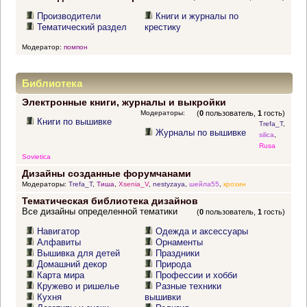
Производители
Книги и журналы по
Тематический раздел
крестику
Модератор:
помпон
Библиотека
Электронные книги, журналы и выкройки
Модераторы:
(
0
пользователь,
1
гость)
Книги по вышивке
Trefa_T
,
Журналы по вышивке
silica
,
Rusa
Sovietica
Дизайны созданные форумчанами
Модераторы:
Trefa_T
,
Тиша
,
Xsenia_V
,
nestyzaya
,
шейла55
,
крохин
Тематическая библиотека дизайнов
Все дизайны определенной тематики
(
0
пользователь,
1
гость)
Навигатор
Одежда и аксессуары
Алфавиты
Орнаменты
Вышивка для детей
Праздники
Домашний декор
Природа
Карта мира
Профессии и хобби
Кружево и ришелье
Разные техники
Кухня
вышивки