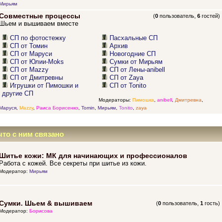
Мирьям
Совместные процессы
(
0
пользователь,
6
гостей)
Шьем и вышиваем вместе
СП по фотостежку
Пасхальные СП
СП от Томин
Архив
СП от Маруси
Новогодние СП
СП от Юлии-Moks
Сумки от Мирьям
СП от Mazzy
СП от Лены-anibell
СП от Дмитревны
СП от Zaya
Игрушки от Пимошки и
СП от Tonito
другие СП
Модераторы:
Пимошка
,
anibell
,
Дмитревна
,
Маруся
,
Mazzy
,
Раиса Борисенко
,
Tomin
,
Мирьям
,
Tonito
,
zaya
что с ним связано
Шитье кожи: МК для начинающих и профессионалов
Работа с кожей. Все секреты при шитье из кожи.
Модератор:
Мирьям
Сумки. Шьем & вышиваем
(
0
пользователь,
1
гость)
Модератор:
Борисова