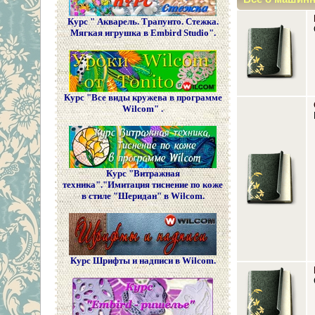
Курс " Акварель. Трапунто. Стежка.
Мягкая игрушка в Embird Studio".
Курс "Все виды кружева в программе
Wilcom" .
Курс "Витражная
техника"."Имитация тиснение по коже
в стиле "Шеридан" в Wilcom.
Курс Шрифты и надписи в Wilcom.