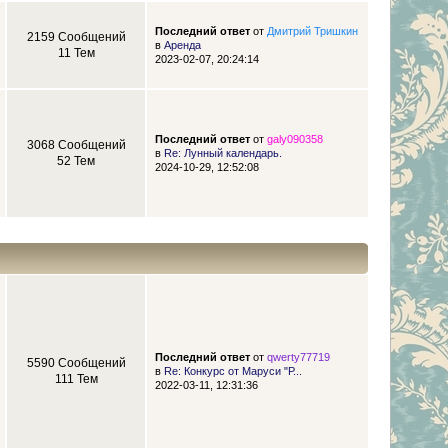
Последний ответ
от
Дмитрий Тришкин
2159 Сообщений
в
Аренда
11 Тем
2023-02-07, 20:24:14
Последний ответ
от
galy090358
3068 Сообщений
в
Re: Лунный календарь.
52 Тем
2024-10-29, 12:52:08
Последний ответ
от
qwerty77719
5590 Сообщений
в
Re: Конкурс от Маруси "Р...
111 Тем
2022-03-11, 12:31:36