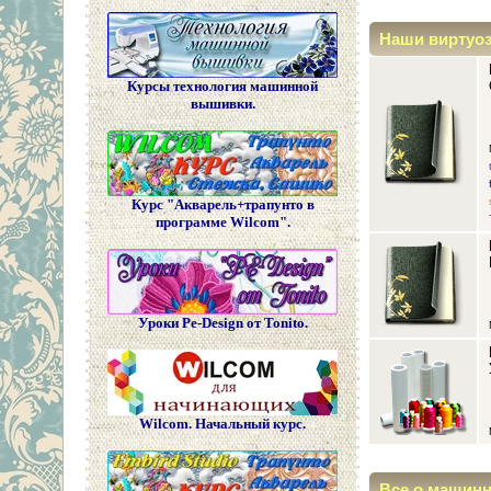
Наши виртуо
Курсы технология машинной
вышивки.
Курс "Акварель+трапунто в
программе Wilcom".
Уроки Pe-Design от Tonito.
Wilcom. Начальный курс.
Все о машин