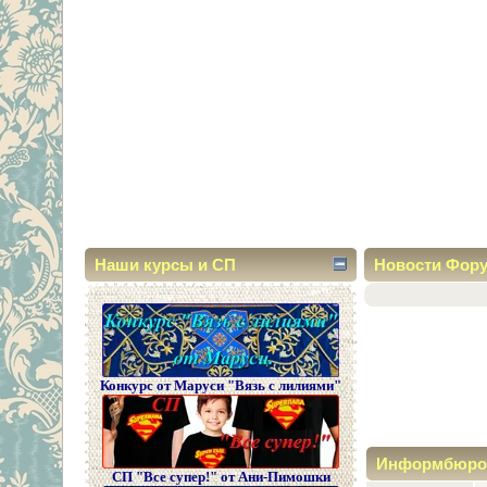
Наши курсы и СП
Новости Фор
Конкурс от Маруси "Вязь с лилиями"
Информбюро
СП "Все супер!" от Ани-Пимошки