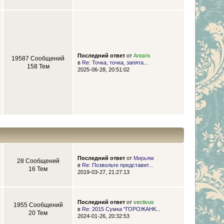
Последний ответ
от
Antaris
19587 Сообщений
в
Re: Точка, точка, запята...
158 Тем
2025-06-28, 20:51:02
Последний ответ
от
Мирьям
28 Сообщений
в
Re: Позвольте представит...
16 Тем
2019-03-27, 21:27:13
Последний ответ
от
vectivus
1955 Сообщений
в
Re: 2015 Сумка "ГОРОЖАНК...
20 Тем
2024-01-26, 20:32:53