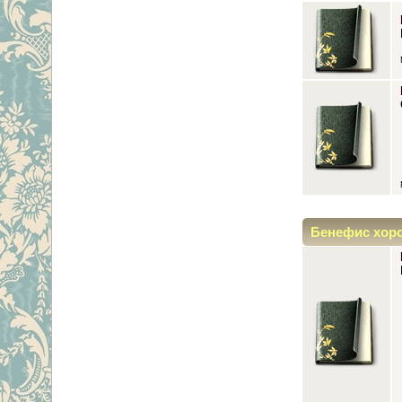
Бенефис хор