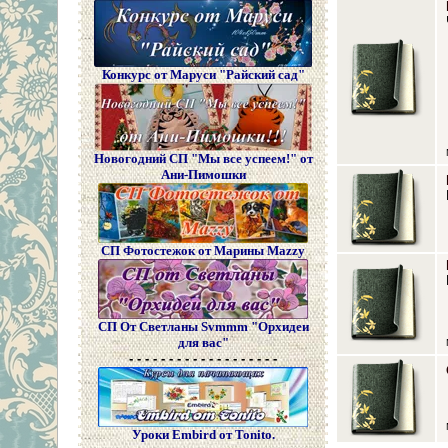
Конкурс от Маруси "Райский сад"
Новогодний СП "Мы все успеем!" от
Ани-Пимошки
СП Фотостежок от Марины Mazzy
СП От Светланы Svmmm "Орхидеи
для вас"
- - - - - - - - - - - - - - - - - - -
Уроки Embird от Tonito.