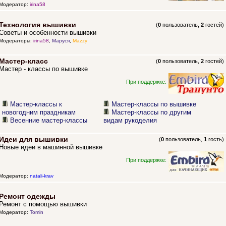
Модератор:
irina58
Технология вышивки
(
0
пользователь,
2
гостей)
Советы и особенности вышивки
Модераторы:
irina58
,
Маруся
,
Mazzy
Мастер-класс
(
0
пользователь,
2
гостей)
Мастер - классы по вышивке
При поддержке:
Мастер-классы к
Мастер-классы по вышивке
новогодним праздникам
Мастер-классы по другим
Весенние мастер-классы
видам рукоделия
Идеи для вышивки
(
0
пользователь,
1
гость)
Новые идеи в машинной вышивке
При поддержке:
Модератор:
natali-krav
Ремонт одежды
Ремонт с помощью вышивки
Модератор:
Tomin