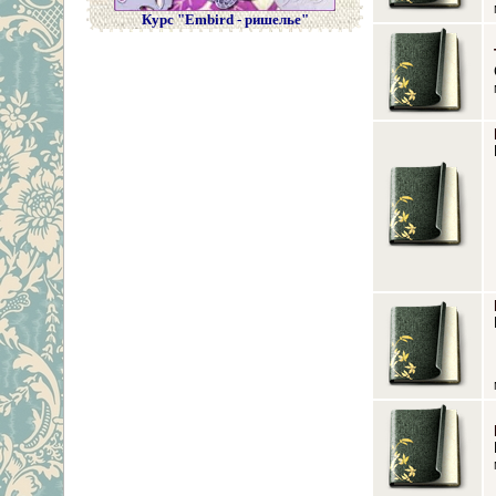
Курс "Embird - ришелье"