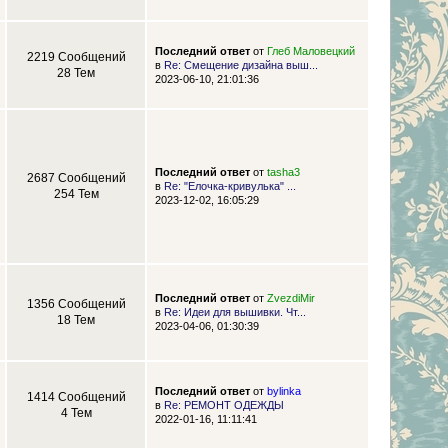
Последний ответ
от
Глеб Маловецкий
2219 Сообщений
в
Re: Смещение дизайна выш...
28 Тем
2023-06-10, 21:01:36
Последний ответ
от
tasha3
2687 Сообщений
в
Re: "Елочка-кривулька" ...
254 Тем
2023-12-02, 16:05:29
Последний ответ
от
ZvezdiMir
1356 Сообщений
в
Re: Идеи для вышивки. Чт...
18 Тем
2023-04-06, 01:30:39
Последний ответ
от
bylinka
1414 Сообщений
в
Re: РЕМОНТ ОДЕЖДЫ
4 Тем
2022-01-16, 11:11:41