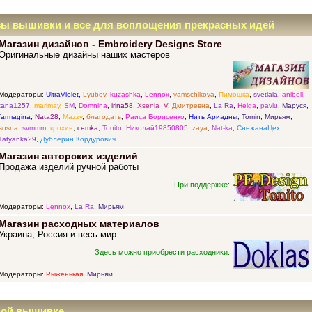
зы вышивки и все для воплощения прекрасных идей
Магазин дизайнов - Embroidery Designs Store
Оригинальные дизайны наших мастеров
Модераторы:
UltraViolet
,
Lyubov
,
kuzashka
,
Lennox
,
yamschikova
,
Пимошка
,
svetlaia
,
anibell
,
tana1257
,
marimay
,
SM
,
Domnina
,
irina58
,
Xsenia_V
,
Дмитревна
,
La Ra
,
Helga
,
pavlu
,
Маруся
,
farmagina
,
Nata28
,
Mazzy
,
благодать
,
Раиса Борисенко
,
Нить Ариадны
,
Tomin
,
Мирьям
,
sosna
,
svmmm
,
крохин
,
cemka
,
Tonito
,
Николай19850805
,
zaya
,
Nat-ka
,
СнежанаЦех
,
Tatyanka29
,
Дублерин Кордурович
Магазин авторских изделий
Продажа изделий ручной работы
При поддержке:
Модераторы:
Lennox
,
La Ra
,
Мирьям
Магазин расходных материалов
Украина, Россия и весь мир
Здесь можно приобрести расходники:
Модераторы:
Рыженькая
,
Мирьям
ной вышивке