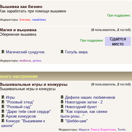
Вышивка как бизнес
Как заработать при помощи вышивки
При поддержке:
Модераторы:
Клеома
,
natali-krav
Магия и вышивка
(
0
пользователь,
2
гостей)
Обережная вышивка
При поддержке:
Магический сундучок
Голубь мира
Модераторы:
iredkova
,
gettas
ошего настроения
Вышивальные игры и конкурсы
(
0
пользователь,
2
гостей)
Вышивальные игры и конкурсы
Игры
Дефиле наших любимчиков
"Розовый этюд"
Новогодние затеи - 2
"Розовый сад"
Новогодний букет
"Дарю тебе своё сердце"
"Как хороши, как свежи
Архив конкурсов
были розы..."
Конкурс "Вышиваем к
"Шебби-шик"
школе"
Модераторы:
Маруся
,
Раиса Борисенко
,
Tomin
,