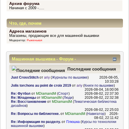
Архив форума
Начиная с 2009 -.....
Что, где, почем
Адреса магазинов
Магазины, продающие все для машинной вышивки
Модератор:
Рыженькая
Машинная вышивка - Форум -
Информационный центр
Последние сообщения
Just CrossStitch
от
ariy
(
Журналы по вышивке
)
2026-08-05,
10:33:28
Jolis torchons au point de croix 2019
от
ariy
(
Книги по вышивке
)
2026-08-04, 16:00:06
Re: Футбол
от
MDiamandM
(
Спорт
)
2026-08-02, 22:37:30
Re: Младенцы
от
MDiamandM
(
Люди
)
2026-08-02, 22:32:38
Re: Восстановление
от
MDiamandM
(
Тематическая библиотека
дизайнов
)
2026-08-02, 22:25:03
Re: Вопросы по библиотеке.
от
MDiamandM
(
Навигатор
)
2026-
08-02, 22:11:42
Re: Информация по разделу.
от
Плюшка
(
Курсы по технологии
машинной вышивки
)