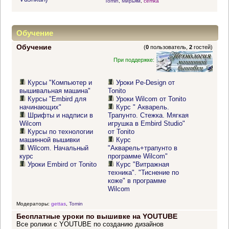
Tomin
,
Мирьям
,
cemka
Обучение
Обучение
(
0
пользователь,
2
гостей)
При поддержке:
Курсы "Компьютер и
Уроки Pe-Design от
вышивальная машина"
Tonito
Курсы "Embird для
Уроки Wilcom от Tonito
начинающих"
Курс " Акварель.
Шрифты и надписи в
Трапунто. Стежка. Мягкая
Wilcom
игрушка в Embird Studio"
Курсы по технологии
от Tonito
машинной вышивки
Курс
Wilcom. Начальный
"Акварель+трапунто в
курс
программе Wilcom"
Уроки Embird от Tonito
Курс "Витражная
техника". "Тиснение по
коже" в программе
Wilcom
Модераторы:
gettas
,
Tomin
Бесплатные уроки по вышивке на YOUTUBE
Все ролики с YOUTUBE по созданию дизайнов