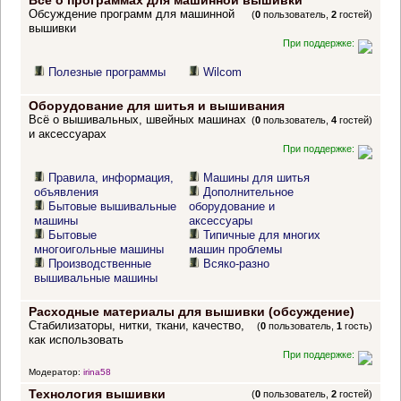
Все о программах для машинной вышивки
Обсуждение программ для машинной
(
0
пользователь,
2
гостей)
вышивки
При поддержке:
Полезные программы
Wilcom
Оборудование для шитья и вышивания
Всё о вышивальных, швейных машинах
(
0
пользователь,
4
гостей)
и аксессуарах
При поддержке:
Правила, информация,
Машины для шитья
объявления
Дополнительное
Бытовые вышивальные
оборудование и
машины
аксессуары
Бытовые
Типичные для многих
многоигольные машины
машин проблемы
Производственные
Всяко-разно
вышивальные машины
Расходные материалы для вышивки (обсуждение)
Стабилизаторы, нитки, ткани, качество,
(
0
пользователь,
1
гость)
как использовать
При поддержке:
Модератор:
irina58
Технология вышивки
(
0
пользователь,
2
гостей)