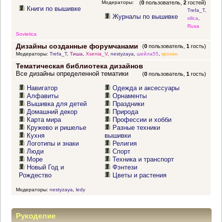
Модераторы:
(
0
пользователь,
2
гостей)
Книги по вышивке
Trefa_T
,
Журналы по вышивке
silica
,
Rusa
Sovietica
Дизайны созданные форумчанами
(
0
пользователь,
1
гость)
Модераторы:
Trefa_T
,
Тиша
,
Xsenia_V
,
nestyzaya
,
шейла55
,
крохин
Тематическая библиотека дизайнов
Все дизайны определенной тематики
(
0
пользователь,
1
гость)
Навигатор
Одежда и аксессуары
Алфавиты
Орнаменты
Вышивка для детей
Праздники
Домашний декор
Природа
Карта мира
Профессии и хобби
Кружево и ришелье
Разные техники
Кухня
вышивки
Логотипы и знаки
Религия
Люди
Спорт
Море
Техника и транспорт
Новый Год и
Фэнтези
Рождество
Цветы и растения
Модераторы:
nestyzaya
,
ledy
Рукоделие