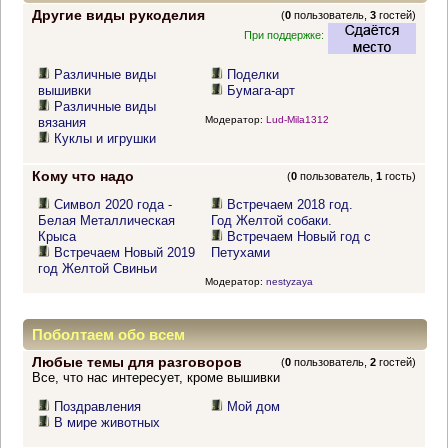
Другие виды рукоделия
(
0
пользователь,
3
гостей)
При поддержке:
Различные виды
Поделки
вышивки
Бумага-арт
Различные виды
Модератор:
Lud-Mila1312
вязания
Куклы и игрушки
Кому что надо
(
0
пользователь,
1
гость)
Символ 2020 года -
Встречаем 2018 год.
Белая Металлическая
Год Желтой собаки.
Крыса
Встречаем Новый год с
Встречаем Новый 2019
Петухами
год Желтой Свиньи
Модератор:
nestyzaya
Поболтаем обо всем
Любые темы для разговоров
(
0
пользователь,
2
гостей)
Все, что нас интересует, кроме вышивки
Поздравления
Мой дом
В мире животных