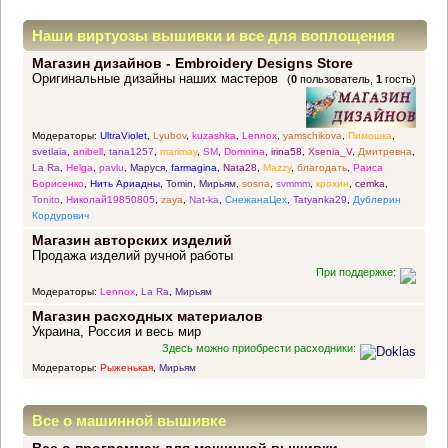
Наши виртуозы вышивки и все для воплощения
Магазин дизайнов - Embroidery Designs Store
прекрасных идей
Оригинальные дизайны наших мастеров
(
0
пользователь,
1
гость)
Модераторы:
UltraViolet
,
Lyubov
,
kuzashka
,
Lennox
,
yamschikova
,
Пимошка
,
svetlaia
,
anibell
,
tana1257
,
marimay
,
SM
,
Domnina
,
irina58
,
Xsenia_V
,
Дмитревна
,
La Ra
,
Helga
,
pavlu
,
Маруся
,
farmagina
,
Nata28
,
Mazzy
,
благодать
,
Раиса
Борисенко
,
Нить Ариадны
,
Tomin
,
Мирьям
,
sosna
,
svmmm
,
крохин
,
cemka
,
Tonito
,
Николай19850805
,
zaya
,
Nat-ka
,
СнежанаЦех
,
Tatyanka29
,
Дублерин
Кордурович
Магазин авторских изделий
Продажа изделий ручной работы
При поддержке:
Модераторы:
Lennox
,
La Ra
,
Мирьям
Магазин расходных материалов
Украина, Россия и весь мир
Здесь можно приобрести расходники:
Модераторы:
Рыженькая
,
Мирьям
Все о машинной вышивке