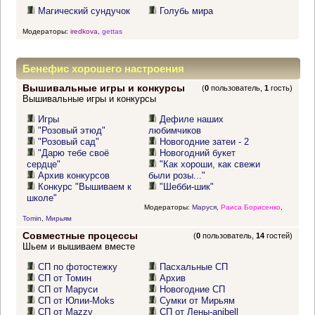
Магический сундучок
Голубь мира
Модераторы:
iredkova
,
gettas
Бенефис хорошего настроения
Вышивальные игры и конкурсы
(
0
пользователь,
1
гость)
Вышивальные игры и конкурсы
Игры
Дефиле наших
"Розовый этюд"
любимчиков
"Розовый сад"
Новогодние затеи - 2
"Дарю тебе своё
Новогодний букет
сердце"
"Как хороши, как свежи
Архив конкурсов
были розы..."
Конкурс "Вышиваем к
"Шебби-шик"
школе"
Модераторы:
Маруся
,
Раиса Борисенко
,
Tomin
,
Мирьям
Совместные процессы
(
0
пользователь,
14
гостей)
Шьем и вышиваем вместе
СП по фотостежку
Пасхальные СП
СП от Томин
Архив
СП от Маруси
Новогодние СП
СП от Юлии-Moks
Сумки от Мирьям
СП от Mazzy
СП от Лены-anibell