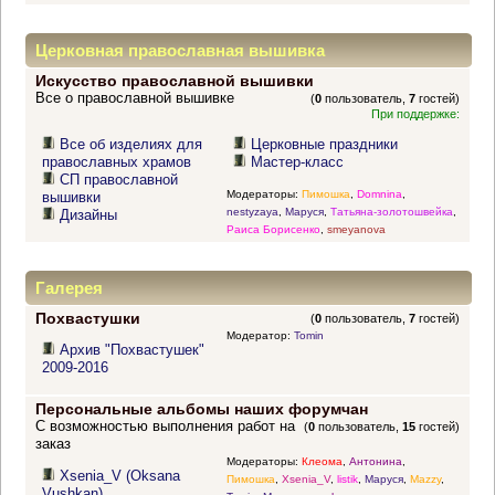
Церковная православная вышивка
Искусство православной вышивки
Все о православной вышивке
(
0
пользователь,
7
гостей)
При поддержке:
Все об изделиях для
Церковные праздники
православных храмов
Мастер-класс
СП православной
Модераторы:
Пимошка
,
Domnina
,
вышивки
nestyzaya
,
Маруся
,
Татьяна-золотошвейка
,
Дизайны
Раиса Борисенко
,
smeyanova
Галерея
Похвастушки
(
0
пользователь,
7
гостей)
Модератор:
Tomin
Архив "Похвастушек"
2009-2016
Персональные альбомы наших форумчан
С возможностью выполнения работ на
(
0
пользователь,
15
гостей)
заказ
Модераторы:
Клеома
,
Антонина
,
Xsenia_V (Oksana
Пимошка
,
Xsenia_V
,
listik
,
Маруся
,
Mazzy
,
Vushkan)