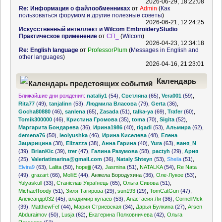
2026-06-29, 18:22:08
Re: Информация о файлообменниках
от
Admin
(
Как
пользоваться форумом и другие полезные советы
)
2026-06-21, 12:24:25
Искусственный интеллект и Wilcom EmbroideryStudio
Практическое применение
от
СП_
(
Wilcom
)
2026-04-23, 12:34:18
Re: English language
от
ProfessorPlum
(
Messages in English and
other languages
)
2026-04-16, 21:23:01
Календарь
Ближайшие дни рождения:
nataliy1
(54)
,
Светляна
(65)
,
Vera001
(59)
,
предстоящих событий
Rita77
(49)
,
tanjalinn
(53)
,
Людмила Власова
(79)
,
Gerta
(36)
,
Gocha80880
(46)
,
sanlena
(65)
,
Zasada
(51)
,
talka-ya
(69)
,
Trafer
(60)
,
Tomik300000
(46)
,
Кристина Громова
(35)
,
toma
(70)
,
Sigita
(52)
,
Маргарита Бондарева
(36)
,
Ирина1986
(40)
,
tigadi
(53)
,
Альмира
(62)
,
demena76
(50)
,
leolyushka
(46)
,
Ирина Киселева
(48)
,
Елена
Зацарицина
(38)
,
Elizazza
(38)
,
Анна Гарина
(40)
,
Yura
(63)
,
ваня_N
(39)
,
BrianKic
(39)
,
trer
(47)
,
Галина Разумова
(58)
,
pactyh
(29)
,
Ария
(25)
,
Valeriatimarina@gmail.com
(36)
,
Nataly Shteyn
(53)
,
Sheila
(51)
,
Elvira9
(63)
,
Lalita
(50)
,
hopejjj
(42)
,
Jasmina
(51)
,
NATALKA
(54)
,
Re Nata
(49)
,
grazart
(66)
,
MolliE
(44)
,
Анжела Бородухина
(36)
,
Оле-Лукое
(53)
,
Yulyaskull
(33)
,
Станіслав Українець
(65)
,
Ольга Сивова
(51)
,
MichaelToody
(51)
,
Зиля Тагирова
(29)
,
sun193
(29)
,
TomCatGun
(47)
,
Александр032
(45)
,
владимир купаев
(53)
,
Анастасия Ли
(36)
,
CornellMck
(39)
,
MatthewFef
(44)
,
Мария Стриевская
(34)
,
Дарья Булкина
(27)
,
Arsen
Abduraimov
(50)
,
Lusja
(62)
,
Екатерина Полковничева
(42)
,
Ольга