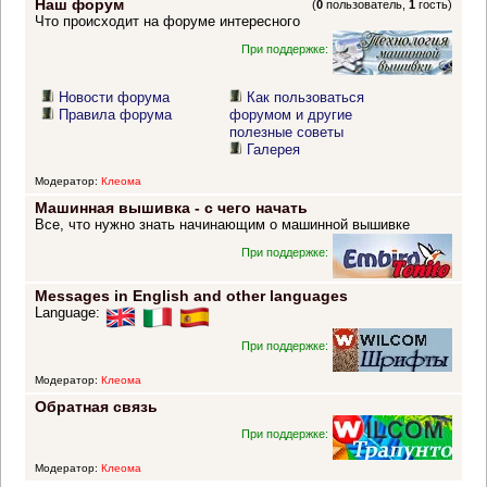
Наш форум
(
0
пользователь,
1
гость)
Что происходит на форуме интересного
При поддержке:
Новости форума
Как пользоваться
Правила форума
форумом и другие
полезные советы
Галерея
Модератор:
Клеома
Машинная вышивка - с чего начать
Все, что нужно знать начинающим о машинной вышивке
При поддержке:
Messages in English and other languages
Language:
При поддержке:
Модератор:
Клеома
Обратная связь
При поддержке:
Модератор:
Клеома