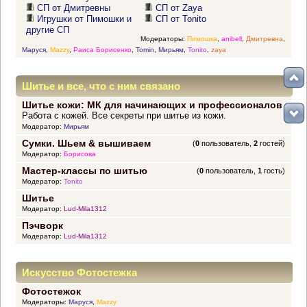
СП от Дмитревны
СП от Zaya
Игрушки от Пимошки и
СП от Tonito
другие СП
Модераторы:
Пимошка
,
anibell
,
Дмитревна
,
Маруся
,
Mazzy
,
Раиса Борисенко
,
Tomin
,
Мирьям
,
Tonito
,
zaya
Шитье и все, что с ним связано
Шитье кожи: МК для начинающих и профессионалов
Работа с кожей. Все секреты при шитье из кожи.
Модератор:
Мирьям
Сумки. Шьем & вышиваем
(
0
пользователь,
2
гостей)
Модератор:
Борисова
Мастер-классы по шитью
(
0
пользователь,
1
гость)
Модератор:
Tonito
Шитье
Модератор:
Lud-Mila1312
Пэчворк
Модератор:
Lud-Mila1312
Искусство Фотостежка
Фотостежок
Модераторы:
Маруся
,
Mazzy