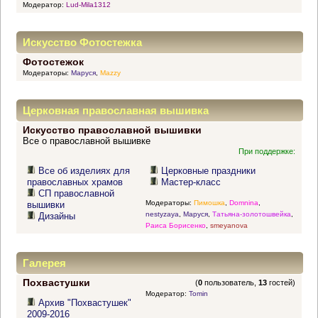
Модератор:
Lud-Mila1312
Искусство Фотостежка
Фотостежок
Модераторы:
Маруся
,
Mazzy
Церковная православная вышивка
Искусство православной вышивки
Все о православной вышивке
При поддержке:
Все об изделиях для
Церковные праздники
православных храмов
Мастер-класс
СП православной
Модераторы:
Пимошка
,
Domnina
,
вышивки
nestyzaya
,
Маруся
,
Татьяна-золотошвейка
,
Дизайны
Раиса Борисенко
,
smeyanova
Галерея
Похвастушки
(
0
пользователь,
13
гостей)
Модератор:
Tomin
Архив "Похвастушек"
2009-2016