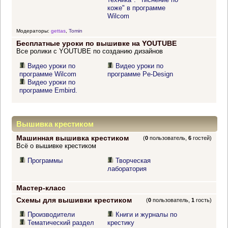
коже" в программе
Wilcom
Модераторы:
gettas
,
Tomin
Бесплатные уроки по вышивке на YOUTUBE
Все ролики с YOUTUBE по созданию дизайнов
Видео уроки по
Видео уроки по
программе Wilcom
программе Pe-Design
Видео уроки по
программе Embird.
Вышивка крестиком
Машинная вышивка крестиком
(
0
пользователь,
6
гостей)
Всё о вышивке крестиком
Программы
Творческая
лаборатория
Мастер-класс
Схемы для вышивки крестиком
(
0
пользователь,
1
гость)
Производители
Книги и журналы по
Тематический раздел
крестику