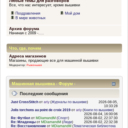
Любые темы для разговоров
Все, что нас интересует, кроме вышивки
Поздравления
Мой дом
В мире животных
Архив форума
Начиная с 2009 -.....
Что, где, почем
Адреса магазинов
Магазины, продающие все для машинной вышивки
Модератор:
Рыженькая
Машинная вышивка - Форум -
Информационный центр
Последние сообщения
Just CrossStitch
от
ariy
(
Журналы по вышивке
)
2026-08-05,
10:33:28
Jolis torchons au point de croix 2019
от
ariy
(
Книги по вышивке
)
2026-08-04, 16:00:06
Re: Футбол
от
MDiamandM
(
Спорт
)
2026-08-02, 22:37:30
Re: Младенцы
от
MDiamandM
(
Люди
)
2026-08-02, 22:32:38
Re: Восстановление
от
MDiamandM
(
Тематическая библиотека