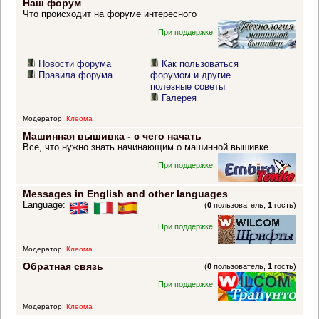
Наш форум
Что происходит на форуме интересного
При поддержке:
Новости форума
Как пользоваться
Правила форума
форумом и другие
полезные советы
Галерея
Модератор:
Клеома
Машинная вышивка - с чего начать
Все, что нужно знать начинающим о машинной вышивке
При поддержке:
Messages in English and other languages
Language:
(
0
пользователь,
1
гость)
При поддержке:
Модератор:
Клеома
Обратная связь
(
0
пользователь,
1
гость)
При поддержке:
Модератор:
Клеома