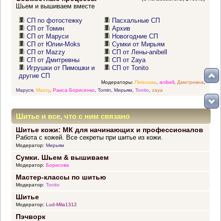
Шьем и вышиваем вместе
СП по фотостежку
Пасхальные СП
СП от Томин
Архив
СП от Маруси
Новогодние СП
СП от Юлии-Moks
Сумки от Мирьям
СП от Mazzy
СП от Лены-anibell
СП от Дмитревны
СП от Zaya
Игрушки от Пимошки и
СП от Tonito
другие СП
Модераторы:
Пимошка
,
anibell
,
Дмитревна
,
Маруся
,
Mazzy
,
Раиса Борисенко
,
Tomin
,
Мирьям
,
Tonito
,
zaya
Шитье и все, что с ним связано
Шитье кожи: МК для начинающих и профессионалов
Работа с кожей. Все секреты при шитье из кожи.
Модератор:
Мирьям
Сумки. Шьем & вышиваем
Модератор:
Борисова
Мастер-классы по шитью
Модератор:
Tonito
Шитье
Модератор:
Lud-Mila1312
Пэчворк