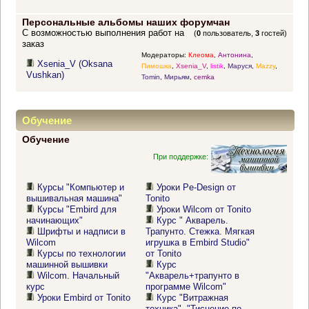
Персональные альбомы наших форумчан
С возможностью выполнения работ на
(
0
пользователь,
3
гостей)
заказ
Модераторы:
Клеома
,
Антонина
,
Xsenia_V (Oksana
Пимошка
,
Xsenia_V
,
listik
,
Маруся
,
Mazzy
,
Vushkan)
Tomin
,
Мирьям
,
cemka
Обучение
Обучение
При поддержке:
Курсы "Компьютер и
Уроки Pe-Design от
вышивальная машина"
Tonito
Курсы "Embird для
Уроки Wilcom от Tonito
начинающих"
Курс " Акварель.
Шрифты и надписи в
Трапунто. Стежка. Мягкая
Wilcom
игрушка в Embird Studio"
Курсы по технологии
от Tonito
машинной вышивки
Курс
Wilcom. Начальный
"Акварель+трапунто в
курс
программе Wilcom"
Уроки Embird от Tonito
Курс "Витражная
техника". "Тиснение по