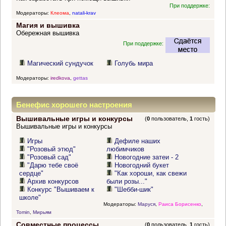
При поддержке:
Модераторы:
Клеома
,
natali-krav
Магия и вышивка
Обережная вышивка
При поддержке:
Магический сундучок
Голубь мира
Модераторы:
iredkova
,
gettas
Бенефис хорошего настроения
Вышивальные игры и конкурсы
(
0
пользователь,
1
гость)
Вышивальные игры и конкурсы
Игры
Дефиле наших
"Розовый этюд"
любимчиков
"Розовый сад"
Новогодние затеи - 2
"Дарю тебе своё
Новогодний букет
сердце"
"Как хороши, как свежи
Архив конкурсов
были розы..."
Конкурс "Вышиваем к
"Шебби-шик"
школе"
Модераторы:
Маруся
,
Раиса Борисенко
,
Tomin
,
Мирьям
Совместные процессы
(
0
пользователь,
1
гость)