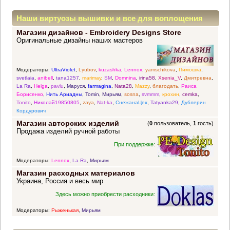
Наши виртуозы вышивки и все для воплощения
Магазин дизайнов - Embroidery Designs Store
прекрасных идей
Оригинальные дизайны наших мастеров
Модераторы:
UltraViolet
,
Lyubov
,
kuzashka
,
Lennox
,
yamschikova
,
Пимошка
,
svetlaia
,
anibell
,
tana1257
,
marimay
,
SM
,
Domnina
,
irina58
,
Xsenia_V
,
Дмитревна
,
La Ra
,
Helga
,
pavlu
,
Маруся
,
farmagina
,
Nata28
,
Mazzy
,
благодать
,
Раиса
Борисенко
,
Нить Ариадны
,
Tomin
,
Мирьям
,
sosna
,
svmmm
,
крохин
,
cemka
,
Tonito
,
Николай19850805
,
zaya
,
Nat-ka
,
СнежанаЦех
,
Tatyanka29
,
Дублерин
Кордурович
Магазин авторских изделий
(
0
пользователь,
1
гость)
Продажа изделий ручной работы
При поддержке:
Модераторы:
Lennox
,
La Ra
,
Мирьям
Магазин расходных материалов
Украина, Россия и весь мир
Здесь можно приобрести расходники:
Модераторы:
Рыженькая
,
Мирьям