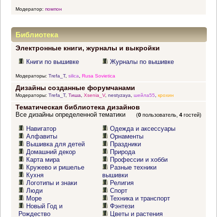
Модератор:
помпон
Библиотека
Электронные книги, журналы и выкройки
Книги по вышивке
Журналы по вышивке
Модераторы:
Trefa_T
,
silica
,
Rusa Sovietica
Дизайны созданные форумчанами
Модераторы:
Trefa_T
,
Тиша
,
Xsenia_V
,
nestyzaya
,
шейла55
,
крохин
Тематическая библиотека дизайнов
Все дизайны определенной тематики
(
0
пользователь,
4
гостей)
Навигатор
Одежда и аксессуары
Алфавиты
Орнаменты
Вышивка для детей
Праздники
Домашний декор
Природа
Карта мира
Профессии и хобби
Кружево и ришелье
Разные техники
Кухня
вышивки
Логотипы и знаки
Религия
Люди
Спорт
Море
Техника и транспорт
Новый Год и
Фэнтези
Рождество
Цветы и растения