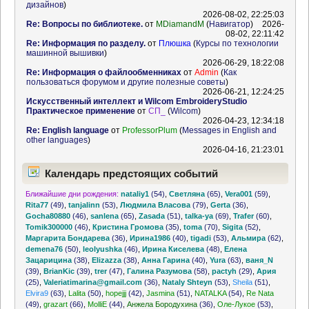
дизайнов
)
2026-08-02, 22:25:03
Re: Вопросы по библиотеке.
от
MDiamandM
(
Навигатор
)
2026-
08-02, 22:11:42
Re: Информация по разделу.
от
Плюшка
(
Курсы по технологии
машинной вышивки
)
2026-06-29, 18:22:08
Re: Информация о файлообменниках
от
Admin
(
Как
пользоваться форумом и другие полезные советы
)
2026-06-21, 12:24:25
Искусственный интеллект и Wilcom EmbroideryStudio
Практическое применение
от
СП_
(
Wilcom
)
2026-04-23, 12:34:18
Re: English language
от
ProfessorPlum
(
Messages in English and
other languages
)
2026-04-16, 21:23:01
Календарь предстоящих событий
Ближайшие дни рождения:
nataliy1
(54)
,
Светляна
(65)
,
Vera001
(59)
,
Rita77
(49)
,
tanjalinn
(53)
,
Людмила Власова
(79)
,
Gerta
(36)
,
Gocha80880
(46)
,
sanlena
(65)
,
Zasada
(51)
,
talka-ya
(69)
,
Trafer
(60)
,
Tomik300000
(46)
,
Кристина Громова
(35)
,
toma
(70)
,
Sigita
(52)
,
Маргарита Бондарева
(36)
,
Ирина1986
(40)
,
tigadi
(53)
,
Альмира
(62)
,
demena76
(50)
,
leolyushka
(46)
,
Ирина Киселева
(48)
,
Елена
Зацарицина
(38)
,
Elizazza
(38)
,
Анна Гарина
(40)
,
Yura
(63)
,
ваня_N
(39)
,
BrianKic
(39)
,
trer
(47)
,
Галина Разумова
(58)
,
pactyh
(29)
,
Ария
(25)
,
Valeriatimarina@gmail.com
(36)
,
Nataly Shteyn
(53)
,
Sheila
(51)
,
Elvira9
(63)
,
Lalita
(50)
,
hopejjj
(42)
,
Jasmina
(51)
,
NATALKA
(54)
,
Re Nata
(49)
,
grazart
(66)
,
MolliE
(44)
,
Анжела Бородухина
(36)
,
Оле-Лукое
(53)
,