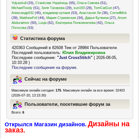
Yulyaskull
(33)
,
Станіслав Українець
(65)
,
Ольга Сивова
(51)
,
MichaelToody
(51)
,
Зиля Тагирова
(29)
,
sun193
(29)
,
TomCatGun
(47)
,
Александр032
(45)
,
владимир купаев
(53)
,
Анастасия Ли
(36)
,
CornellMck
(39)
,
MatthewFef
(44)
,
Мария Стриевская
(34)
,
Дарья Булкина
(27)
,
Arsen
Abduraimov
(50)
,
Lusja
(62)
,
Екатерина Полковничева
(42)
,
Ольга
Погосова
(53)
Статистика форума
420363 Сообщений в 82608 Тем от 28984 Пользователи.
Последний пользователь:
Юлия Владимировна
Последнее сообщение:
"
Just CrossStitch
"
( 2026-08-05,
10:33:28 )
Последние сообщения на форуме.
Сейчас на форуме
Максимум онлайн сегодня:
175
. Максимум онлайн за все время: 32403
(2026-07-20, 13:15:30)
Пользователи, посетившие форум за
Всего:
6
последние 24 часа
Дизайны на
Открылся Магазин дизайнов.
заказ.