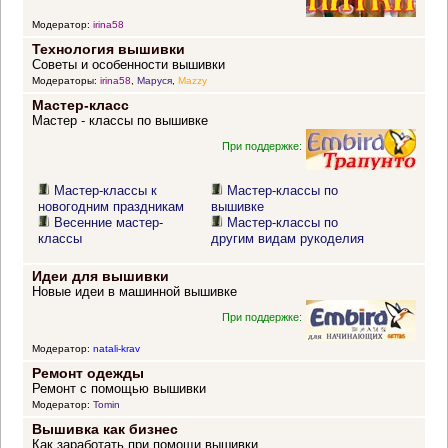
Модератор:
irina58
Технология вышивки
Советы и особенности вышивки
Модераторы:
irina58
,
Маруся
,
Mazzy
Мастер-класс
Мастер - классы по вышивке
При поддержке:
Мастер-классы к
Мастер-классы по
новогодним праздникам
вышивке
Весенние мастер-
Мастер-классы по
классы
другим видам рукоделия
Идеи для вышивки
Новые идеи в машинной вышивке
При поддержке:
Модератор:
natali-krav
Ремонт одежды
Ремонт с помощью вышивки
Модератор:
Tomin
Вышивка как бизнес
Как заработать при помощи вышивки