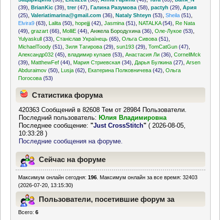
(39)
,
BrianKic
(39)
,
trer
(47)
,
Галина Разумова
(58)
,
pactyh
(29)
,
Ария
(25)
,
Valeriatimarina@gmail.com
(36)
,
Nataly Shteyn
(53)
,
Sheila
(51)
,
Elvira9
(63)
,
Lalita
(50)
,
hopejjj
(42)
,
Jasmina
(51)
,
NATALKA
(54)
,
Re Nata
(49)
,
grazart
(66)
,
MolliE
(44)
,
Анжела Бородухина
(36)
,
Оле-Лукое
(53)
,
Yulyaskull
(33)
,
Станіслав Українець
(65)
,
Ольга Сивова
(51)
,
MichaelToody
(51)
,
Зиля Тагирова
(29)
,
sun193
(29)
,
TomCatGun
(47)
,
Александр032
(45)
,
владимир купаев
(53)
,
Анастасия Ли
(36)
,
CornellMck
(39)
,
MatthewFef
(44)
,
Мария Стриевская
(34)
,
Дарья Булкина
(27)
,
Arsen
Abduraimov
(50)
,
Lusja
(62)
,
Екатерина Полковничева
(42)
,
Ольга
Погосова
(53)
Статистика форума
420363 Сообщений в 82608 Тем от 28984 Пользователи.
Последний пользователь:
Юлия Владимировна
Последнее сообщение:
"
Just CrossStitch
"
( 2026-08-05,
10:33:28 )
Последние сообщения на форуме.
Сейчас на форуме
Максимум онлайн сегодня:
196
. Максимум онлайн за все время: 32403
(2026-07-20, 13:15:30)
Пользователи, посетившие форум за
Всего:
6
последние 24 часа