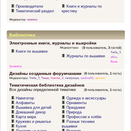
Производители
Книги и журналы по
Тематический раздел
крестику
Модератор:
помпон
Библиотека
Электронные книги, журналы и выкройки
Модераторы:
(
0
пользователь,
3
гостей)
Книги по вышивке
Trefa_T
,
Журналы по вышивке
silica
,
Rusa
Sovietica
Дизайны созданные форумчанами
(
0
пользователь,
1
гость)
Модераторы:
Trefa_T
,
Тиша
,
Xsenia_V
,
nestyzaya
,
шейла55
,
крохин
Тематическая библиотека дизайнов
Все дизайны определенной тематики
(
0
пользователь,
1
гость)
Навигатор
Одежда и аксессуары
Алфавиты
Орнаменты
Вышивка для детей
Праздники
Домашний декор
Природа
Карта мира
Профессии и хобби
Кружево и ришелье
Разные техники
Кухня
вышивки
Логотипы и знаки
Религия