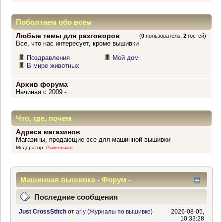
Поболтаем обо всем
Любые темы для разговоров
(
0
пользователь,
2
гостей)
Все, что нас интересует, кроме вышивки
Поздравления
Мой дом
В мире животных
Архив форума
Начиная с 2009 -.....
Что, где, почем
Адреса магазинов
Магазины, продающие все для машинной вышивки
Модератор:
Рыженькая
Машинная вышивка - Форум -
Информационный центр
Последние сообщения
Just CrossStitch
от
ariy
(
Журналы по вышивке
)
2026-08-05,
10:33:28