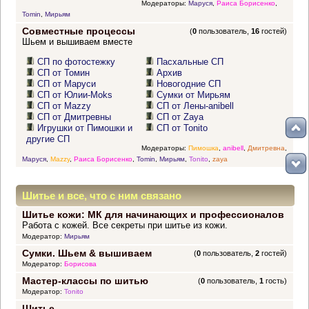
Модераторы:
Маруся
,
Раиса Борисенко
,
Tomin
,
Мирьям
Совместные процессы
(
0
пользователь,
16
гостей)
Шьем и вышиваем вместе
СП по фотостежку
Пасхальные СП
СП от Томин
Архив
СП от Маруси
Новогодние СП
СП от Юлии-Moks
Сумки от Мирьям
СП от Mazzy
СП от Лены-anibell
СП от Дмитревны
СП от Zaya
Игрушки от Пимошки и
СП от Tonito
другие СП
Модераторы:
Пимошка
,
anibell
,
Дмитревна
,
Маруся
,
Mazzy
,
Раиса Борисенко
,
Tomin
,
Мирьям
,
Tonito
,
zaya
Шитье и все, что с ним связано
Шитье кожи: МК для начинающих и профессионалов
Работа с кожей. Все секреты при шитье из кожи.
Модератор:
Мирьям
Сумки. Шьем & вышиваем
(
0
пользователь,
2
гостей)
Модератор:
Борисова
Мастер-классы по шитью
(
0
пользователь,
1
гость)
Модератор:
Tonito
Шитье