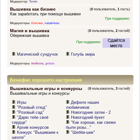
Модератор:
Tomin
Вышивка как бизнес
(
0
пользователь,
1
гость)
Как заработать при помощи вышивки
При поддержке:
Модераторы:
Клеома
,
natali-krav
Магия и вышивка
(
0
пользователь,
2
гостей)
Обережная вышивка
При поддержке:
Магический сундучок
Голубь мира
Модераторы:
iredkova
,
gettas
Бенефис хорошего настроения
Вышивальные игры и конкурсы
(
0
пользователь,
3
гостей)
Вышивальные игры и конкурсы
Игры
Дефиле наших
"Розовый этюд"
любимчиков
"Розовый сад"
Новогодние затеи - 2
"Дарю тебе своё
Новогодний букет
сердце"
"Как хороши, как свежи
Архив конкурсов
были розы..."
Конкурс "Вышиваем к
"Шебби-шик"
школе"