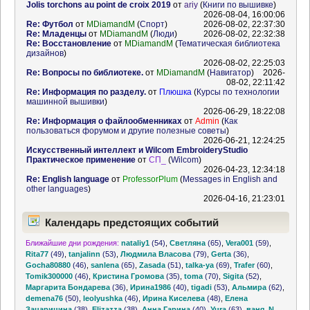
Jolis torchons au point de croix 2019
от
ariy
(
Книги по вышивке
)
2026-08-04, 16:00:06
Re: Футбол
от
MDiamandM
(
Спорт
)
2026-08-02, 22:37:30
Re: Младенцы
от
MDiamandM
(
Люди
)
2026-08-02, 22:32:38
Re: Восстановление
от
MDiamandM
(
Тематическая библиотека
дизайнов
)
2026-08-02, 22:25:03
Re: Вопросы по библиотеке.
от
MDiamandM
(
Навигатор
)
2026-
08-02, 22:11:42
Re: Информация по разделу.
от
Плюшка
(
Курсы по технологии
машинной вышивки
)
2026-06-29, 18:22:08
Re: Информация о файлообменниках
от
Admin
(
Как
пользоваться форумом и другие полезные советы
)
2026-06-21, 12:24:25
Искусственный интеллект и Wilcom EmbroideryStudio
Практическое применение
от
СП_
(
Wilcom
)
2026-04-23, 12:34:18
Re: English language
от
ProfessorPlum
(
Messages in English and
other languages
)
2026-04-16, 21:23:01
Календарь предстоящих событий
Ближайшие дни рождения:
nataliy1
(54)
,
Светляна
(65)
,
Vera001
(59)
,
Rita77
(49)
,
tanjalinn
(53)
,
Людмила Власова
(79)
,
Gerta
(36)
,
Gocha80880
(46)
,
sanlena
(65)
,
Zasada
(51)
,
talka-ya
(69)
,
Trafer
(60)
,
Tomik300000
(46)
,
Кристина Громова
(35)
,
toma
(70)
,
Sigita
(52)
,
Маргарита Бондарева
(36)
,
Ирина1986
(40)
,
tigadi
(53)
,
Альмира
(62)
,
demena76
(50)
,
leolyushka
(46)
,
Ирина Киселева
(48)
,
Елена
Зацарицина
(38)
,
Elizazza
(38)
,
Анна Гарина
(40)
,
Yura
(63)
,
ваня_N