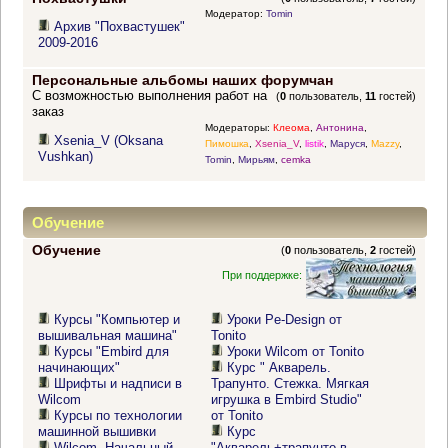
Модератор:
Tomin
Архив "Похвастушек"
2009-2016
Персональные альбомы наших форумчан
С возможностью выполнения работ на
(
0
пользователь,
11
гостей)
заказ
Модераторы:
Клеома
,
Антонина
,
Xsenia_V (Oksana
Пимошка
,
Xsenia_V
,
listik
,
Маруся
,
Mazzy
,
Vushkan)
Tomin
,
Мирьям
,
cemka
Обучение
Обучение
(
0
пользователь,
2
гостей)
При поддержке:
Курсы "Компьютер и
Уроки Pe-Design от
вышивальная машина"
Tonito
Курсы "Embird для
Уроки Wilcom от Tonito
начинающих"
Курс " Акварель.
Шрифты и надписи в
Трапунто. Стежка. Мягкая
Wilcom
игрушка в Embird Studio"
Курсы по технологии
от Tonito
машинной вышивки
Курс
Wilcom. Начальный
"Акварель+трапунто в