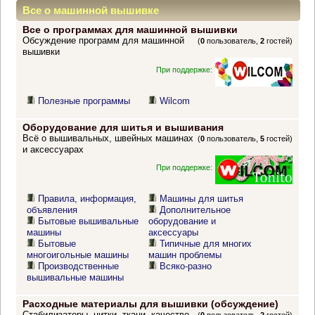
Все о машинной вышивке
Все о программах для машинной вышивки
Обсуждение программ для машинной
(
0
пользователь,
2
гостей)
вышивки
При поддержке:
Полезные программы
Wilcom
Оборудование для шитья и вышивания
Всё о вышивальных, швейных машинах
(
0
пользователь,
5
гостей)
и аксессуарах
При поддержке:
Правила, информация,
Машины для шитья
объявления
Дополнительное
Бытовые вышивальные
оборудование и
машины
аксессуары
Бытовые
Типичные для многих
многоигольные машины
машин проблемы
Производственные
Всяко-разно
вышивальные машины
Расходные материалы для вышивки (обсуждение)
Стабилизаторы, нитки, ткани, качество,