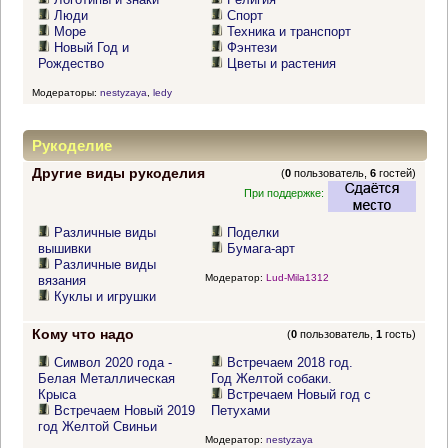
Люди
Спорт
Море
Техника и транспорт
Новый Год и
Фэнтези
Рождество
Цветы и растения
Модераторы:
nestyzaya
,
ledy
Рукоделие
Другие виды рукоделия
(
0
пользователь,
6
гостей)
При поддержке:
Различные виды
Поделки
вышивки
Бумага-арт
Различные виды
Модератор:
Lud-Mila1312
вязания
Куклы и игрушки
Кому что надо
(
0
пользователь,
1
гость)
Символ 2020 года -
Встречаем 2018 год.
Белая Металлическая
Год Желтой собаки.
Крыса
Встречаем Новый год с
Встречаем Новый 2019
Петухами
год Желтой Свиньи
Модератор:
nestyzaya