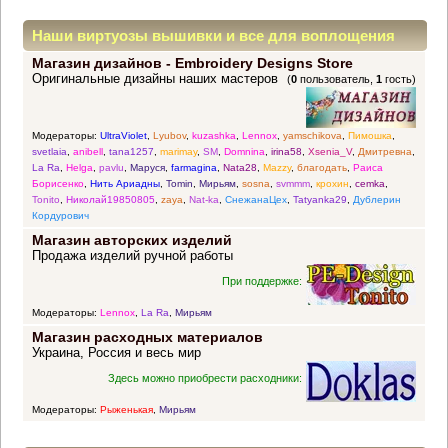
Наши виртуозы вышивки и все для воплощения
Магазин дизайнов - Embroidery Designs Store
прекрасных идей
Оригинальные дизайны наших мастеров
(
0
пользователь,
1
гость)
Модераторы:
UltraViolet
,
Lyubov
,
kuzashka
,
Lennox
,
yamschikova
,
Пимошка
,
svetlaia
,
anibell
,
tana1257
,
marimay
,
SM
,
Domnina
,
irina58
,
Xsenia_V
,
Дмитревна
,
La Ra
,
Helga
,
pavlu
,
Маруся
,
farmagina
,
Nata28
,
Mazzy
,
благодать
,
Раиса
Борисенко
,
Нить Ариадны
,
Tomin
,
Мирьям
,
sosna
,
svmmm
,
крохин
,
cemka
,
Tonito
,
Николай19850805
,
zaya
,
Nat-ka
,
СнежанаЦех
,
Tatyanka29
,
Дублерин
Кордурович
Магазин авторских изделий
Продажа изделий ручной работы
При поддержке:
Модераторы:
Lennox
,
La Ra
,
Мирьям
Магазин расходных материалов
Украина, Россия и весь мир
Здесь можно приобрести расходники:
Модераторы:
Рыженькая
,
Мирьям