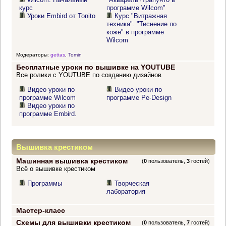
курс
программе Wilcom"
Уроки Embird от Tonito
Курс "Витражная
техника". "Тиснение по
коже" в программе
Wilcom
Модераторы:
gettas
,
Tomin
Бесплатные уроки по вышивке на YOUTUBE
Все ролики с YOUTUBE по созданию дизайнов
Видео уроки по
Видео уроки по
программе Wilcom
программе Pe-Design
Видео уроки по
программе Embird.
Вышивка крестиком
Машинная вышивка крестиком
(
0
пользователь,
3
гостей)
Всё о вышивке крестиком
Программы
Творческая
лаборатория
Мастер-класс
Схемы для вышивки крестиком
(
0
пользователь,
7
гостей)