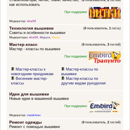
(
0
пользователь,
2
гостей)
как использовать
При поддержке:
Модератор:
irina58
Технология вышивки
(
0
пользователь,
1
гость)
Советы и особенности вышивки
Модераторы:
irina58
,
Маруся
,
Mazzy
Мастер-класс
(
0
пользователь,
3
гостей)
Мастер - классы по вышивке
При поддержке:
Мастер-классы к
Мастер-классы по
новогодним праздникам
вышивке
Весенние мастер-
Мастер-классы по
классы
другим видам рукоделия
Идеи для вышивки
Новые идеи в машинной вышивке
При поддержке:
Модератор:
natali-krav
Ремонт одежды
(
0
пользователь,
2
гостей)
Ремонт с помощью вышивки