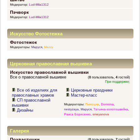
Модератор:
Lud-Mila1312
Пэчворк
Модератор:
Lud-Mila1312
Искусство Фотостежка
Фотостежок
Модераторы:
Маруся
,
Mazzy
Церковная православная вышивка
Искусство православной вышивки
Все о православной вышивке
(
0
пользователь,
4
гостей)
При поддержке:
Все об изделиях для
Церковные праздники
православных храмов
Мастер-класс
СП православной
Модераторы:
Пимошка
,
Domnina
,
вышивки
nestyzaya
,
Маруся
,
Татьяна-золотошвейка
,
Дизайны
Раиса Борисенко
,
smeyanova
Галерея
Похвастушки
(
0
пользователь,
7
гостей)