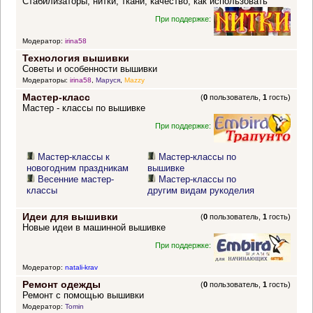
Стабилизаторы, нитки, ткани, качество, как использовать
При поддержке:
Модератор:
irina58
Технология вышивки
Советы и особенности вышивки
Модераторы:
irina58
,
Маруся
,
Mazzy
Мастер-класс
(
0
пользователь,
1
гость)
Мастер - классы по вышивке
При поддержке:
Мастер-классы к
Мастер-классы по
новогодним праздникам
вышивке
Весенние мастер-
Мастер-классы по
классы
другим видам рукоделия
Идеи для вышивки
(
0
пользователь,
1
гость)
Новые идеи в машинной вышивке
При поддержке:
Модератор:
natali-krav
Ремонт одежды
(
0
пользователь,
1
гость)
Ремонт с помощью вышивки
Модератор:
Tomin