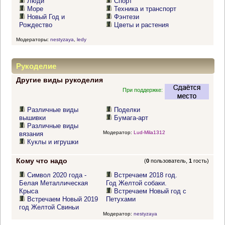
Люди
Спорт
Море
Техника и транспорт
Новый Год и
Фэнтези
Рождество
Цветы и растения
Модераторы:
nestyzaya
,
ledy
Рукоделие
Другие виды рукоделия
При поддержке:
Различные виды
Поделки
вышивки
Бумага-арт
Различные виды
Модератор:
Lud-Mila1312
вязания
Куклы и игрушки
Кому что надо
(
0
пользователь,
1
гость)
Символ 2020 года -
Встречаем 2018 год.
Белая Металлическая
Год Желтой собаки.
Крыса
Встречаем Новый год с
Встречаем Новый 2019
Петухами
год Желтой Свиньи
Модератор:
nestyzaya