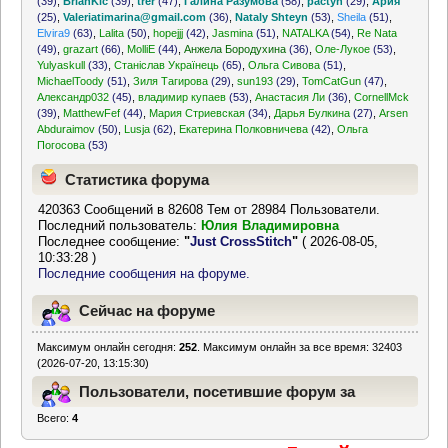
(39)
,
BrianKic
(39)
,
trer
(47)
,
Галина Разумова
(58)
,
pactyh
(29)
,
Ария
(25)
,
Valeriatimarina@gmail.com
(36)
,
Nataly Shteyn
(53)
,
Sheila
(51)
,
Elvira9
(63)
,
Lalita
(50)
,
hopejjj
(42)
,
Jasmina
(51)
,
NATALKA
(54)
,
Re Nata
(49)
,
grazart
(66)
,
MolliE
(44)
,
Анжела Бородухина
(36)
,
Оле-Лукое
(53)
,
Yulyaskull
(33)
,
Станіслав Українець
(65)
,
Ольга Сивова
(51)
,
MichaelToody
(51)
,
Зиля Тагирова
(29)
,
sun193
(29)
,
TomCatGun
(47)
,
Александр032
(45)
,
владимир купаев
(53)
,
Анастасия Ли
(36)
,
CornellMck
(39)
,
MatthewFef
(44)
,
Мария Стриевская
(34)
,
Дарья Булкина
(27)
,
Arsen
Abduraimov
(50)
,
Lusja
(62)
,
Екатерина Полковничева
(42)
,
Ольга
Погосова
(53)
Статистика форума
420363 Сообщений в 82608 Тем от 28984 Пользователи.
Последний пользователь:
Юлия Владимировна
Последнее сообщение:
"
Just CrossStitch
"
( 2026-08-05,
10:33:28 )
Последние сообщения на форуме.
Сейчас на форуме
Максимум онлайн сегодня:
252
. Максимум онлайн за все время: 32403
(2026-07-20, 13:15:30)
Пользователи, посетившие форум за
Всего:
4
последние 24 часа