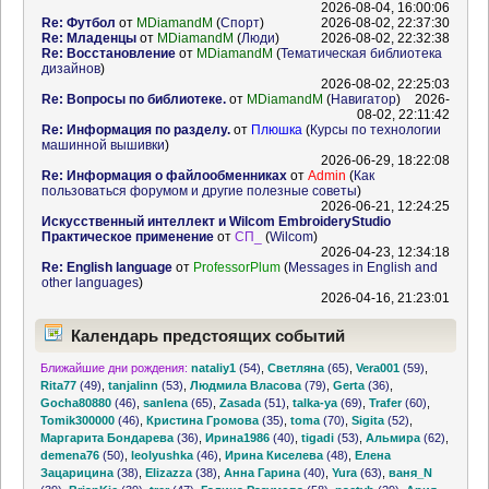
2026-08-04, 16:00:06
Re: Футбол
от
MDiamandM
(
Спорт
)
2026-08-02, 22:37:30
Re: Младенцы
от
MDiamandM
(
Люди
)
2026-08-02, 22:32:38
Re: Восстановление
от
MDiamandM
(
Тематическая библиотека
дизайнов
)
2026-08-02, 22:25:03
Re: Вопросы по библиотеке.
от
MDiamandM
(
Навигатор
)
2026-
08-02, 22:11:42
Re: Информация по разделу.
от
Плюшка
(
Курсы по технологии
машинной вышивки
)
2026-06-29, 18:22:08
Re: Информация о файлообменниках
от
Admin
(
Как
пользоваться форумом и другие полезные советы
)
2026-06-21, 12:24:25
Искусственный интеллект и Wilcom EmbroideryStudio
Практическое применение
от
СП_
(
Wilcom
)
2026-04-23, 12:34:18
Re: English language
от
ProfessorPlum
(
Messages in English and
other languages
)
2026-04-16, 21:23:01
Календарь предстоящих событий
Ближайшие дни рождения:
nataliy1
(54)
,
Светляна
(65)
,
Vera001
(59)
,
Rita77
(49)
,
tanjalinn
(53)
,
Людмила Власова
(79)
,
Gerta
(36)
,
Gocha80880
(46)
,
sanlena
(65)
,
Zasada
(51)
,
talka-ya
(69)
,
Trafer
(60)
,
Tomik300000
(46)
,
Кристина Громова
(35)
,
toma
(70)
,
Sigita
(52)
,
Маргарита Бондарева
(36)
,
Ирина1986
(40)
,
tigadi
(53)
,
Альмира
(62)
,
demena76
(50)
,
leolyushka
(46)
,
Ирина Киселева
(48)
,
Елена
Зацарицина
(38)
,
Elizazza
(38)
,
Анна Гарина
(40)
,
Yura
(63)
,
ваня_N