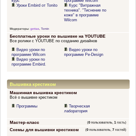
курс
программе Wilcom"
Уроки Embird от Tonito
Курс "Витражная
техника". "Тиснение по
коже" в программе
Wilcom
Модераторы:
gettas
,
Tomin
Бесплатные уроки по вышивке на YOUTUBE
Все ролики с YOUTUBE по созданию дизайнов
Видео уроки по
Видео уроки по
программе Wilcom
программе Pe-Design
Видео уроки по
программе Embird.
Вышивка крестиком
Машинная вышивка крестиком
Всё о вышивке крестиком
Программы
Творческая
лаборатория
Мастер-класс
(
0
пользователь,
1
гость)
Схемы для вышивки крестиком
(
0
пользователь,
7
гостей)