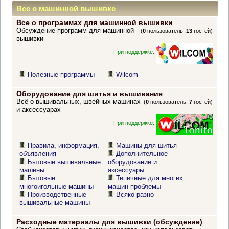
Все о машинной вышивке
Все о программах для машинной вышивки
Обсуждение программ для машинной
(
0
пользователь,
13
гостей)
вышивки
При поддержке:
Полезные программы
Wilcom
Оборудование для шитья и вышивания
Всё о вышивальных, швейных машинах
(
0
пользователь,
7
гостей)
и аксессуарах
При поддержке:
Правила, информация,
Машины для шитья
объявления
Дополнительное
Бытовые вышивальные
оборудование и
машины
аксессуары
Бытовые
Типичные для многих
многоигольные машины
машин проблемы
Производственные
Всяко-разно
вышивальные машины
Расходные материалы для вышивки (обсуждение)