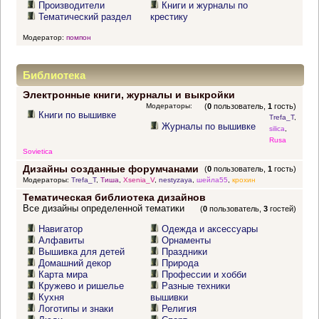
Производители
Книги и журналы по
Тематический раздел
крестику
Модератор:
помпон
Библиотека
Электронные книги, журналы и выкройки
Модераторы:
(
0
пользователь,
1
гость)
Книги по вышивке
Trefa_T
,
Журналы по вышивке
silica
,
Rusa
Sovietica
Дизайны созданные форумчанами
(
0
пользователь,
1
гость)
Модераторы:
Trefa_T
,
Тиша
,
Xsenia_V
,
nestyzaya
,
шейла55
,
крохин
Тематическая библиотека дизайнов
Все дизайны определенной тематики
(
0
пользователь,
3
гостей)
Навигатор
Одежда и аксессуары
Алфавиты
Орнаменты
Вышивка для детей
Праздники
Домашний декор
Природа
Карта мира
Профессии и хобби
Кружево и ришелье
Разные техники
Кухня
вышивки
Логотипы и знаки
Религия