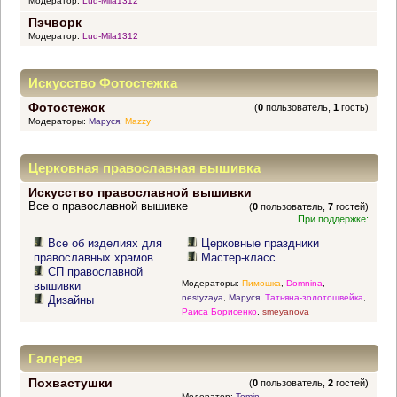
Модератор:
Lud-Mila1312
Пэчворк
Модератор:
Lud-Mila1312
Искусство Фотостежка
Фотостежок
(
0
пользователь,
1
гость)
Модераторы:
Маруся
,
Mazzy
Церковная православная вышивка
Искусство православной вышивки
Все о православной вышивке
(
0
пользователь,
7
гостей)
При поддержке:
Все об изделиях для
Церковные праздники
православных храмов
Мастер-класс
СП православной
Модераторы:
Пимошка
,
Domnina
,
вышивки
nestyzaya
,
Маруся
,
Татьяна-золотошвейка
,
Дизайны
Раиса Борисенко
,
smeyanova
Галерея
Похвастушки
(
0
пользователь,
2
гостей)
Модератор:
Tomin