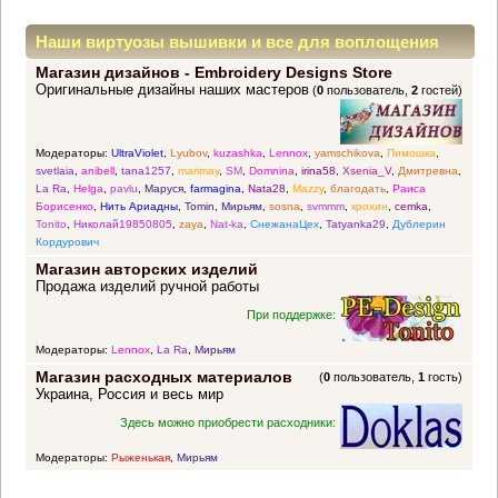
Наши виртуозы вышивки и все для воплощения
Магазин дизайнов - Embroidery Designs Store
прекрасных идей
Оригинальные дизайны наших мастеров
(
0
пользователь,
2
гостей)
Модераторы:
UltraViolet
,
Lyubov
,
kuzashka
,
Lennox
,
yamschikova
,
Пимошка
,
svetlaia
,
anibell
,
tana1257
,
marimay
,
SM
,
Domnina
,
irina58
,
Xsenia_V
,
Дмитревна
,
La Ra
,
Helga
,
pavlu
,
Маруся
,
farmagina
,
Nata28
,
Mazzy
,
благодать
,
Раиса
Борисенко
,
Нить Ариадны
,
Tomin
,
Мирьям
,
sosna
,
svmmm
,
крохин
,
cemka
,
Tonito
,
Николай19850805
,
zaya
,
Nat-ka
,
СнежанаЦех
,
Tatyanka29
,
Дублерин
Кордурович
Магазин авторских изделий
Продажа изделий ручной работы
При поддержке:
Модераторы:
Lennox
,
La Ra
,
Мирьям
Магазин расходных материалов
(
0
пользователь,
1
гость)
Украина, Россия и весь мир
Здесь можно приобрести расходники:
Модераторы:
Рыженькая
,
Мирьям