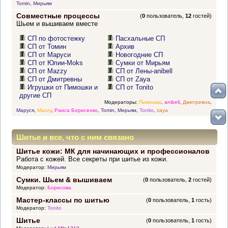
Tomin
,
Мирьям
Совместные процессы
(
0
пользователь,
12
гостей)
Шьем и вышиваем вместе
СП по фотостежку
Пасхальные СП
СП от Томин
Архив
СП от Маруси
Новогодние СП
СП от Юлии-Moks
Сумки от Мирьям
СП от Mazzy
СП от Лены-anibell
СП от Дмитревны
СП от Zaya
Игрушки от Пимошки и
СП от Tonito
другие СП
Модераторы:
Пимошка
,
anibell
,
Дмитревна
,
Маруся
,
Mazzy
,
Раиса Борисенко
,
Tomin
,
Мирьям
,
Tonito
,
zaya
Шитье и все, что с ним связано
Шитье кожи: МК для начинающих и профессионалов
Работа с кожей. Все секреты при шитье из кожи.
Модератор:
Мирьям
Сумки. Шьем & вышиваем
(
0
пользователь,
2
гостей)
Модератор:
Борисова
Мастер-классы по шитью
(
0
пользователь,
1
гость)
Модератор:
Tonito
Шитье
(
0
пользователь,
1
гость)