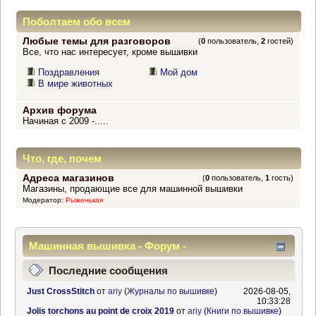
Поболтаем обо всем
Любые темы для разговоров
(
0
пользователь,
2
гостей)
Все, что нас интересует, кроме вышивки
Поздравления
Мой дом
В мире животных
Архив форума
Начиная с 2009 -.....
Что, где, почем
Адреса магазинов
(
0
пользователь,
1
гость)
Магазины, продающие все для машинной вышивки
Модератор:
Рыженькая
Машинная вышивка - Форум -
Информационный центр
Последние сообщения
Just CrossStitch
от
ariy
(
Журналы по вышивке
)
2026-08-05,
10:33:28
Jolis torchons au point de croix 2019
от
ariy
(
Книги по вышивке
)