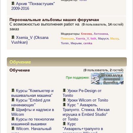
Архив "Похвастушек"
2009-2016
Персональные альбомы наших форумчан
С возможностью выполнения работ на
(
0
пользователь,
14
гостей)
заказ
Модераторы:
Клеома
,
Антонина
,
Xsenia_V (Oksana
Пимошка
,
Xsenia_V
,
listik
,
Маруся
,
Mazzy
,
Vushkan)
Tomin
,
Мирьям
,
cemka
Обучение
Обучение
(
0
пользователь,
2
гостей)
При поддержке:
Курсы "Компьютер и
Уроки Pe-Design от
вышивальная машина"
Tonito
Курсы "Embird для
Уроки Wilcom от Tonito
начинающих"
Курс " Акварель.
Шрифты и надписи в
Трапунто. Стежка. Мягкая
Wilcom
игрушка в Embird Studio"
Курсы по технологии
от Tonito
машинной вышивки
Курс
Wilcom. Начальный
"Акварель+трапунто в