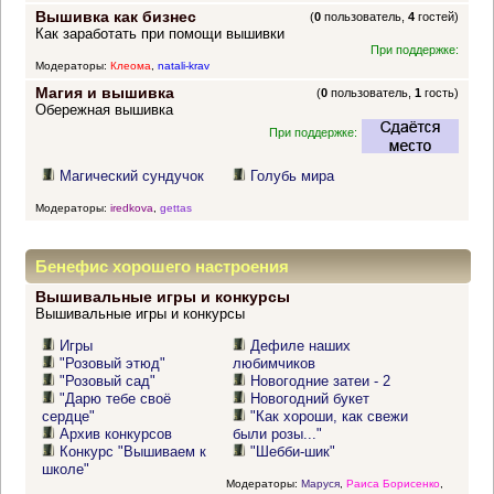
Вышивка как бизнес
(
0
пользователь,
4
гостей)
Как заработать при помощи вышивки
При поддержке:
Модераторы:
Клеома
,
natali-krav
Магия и вышивка
(
0
пользователь,
1
гость)
Обережная вышивка
При поддержке:
Магический сундучок
Голубь мира
Модераторы:
iredkova
,
gettas
Бенефис хорошего настроения
Вышивальные игры и конкурсы
Вышивальные игры и конкурсы
Игры
Дефиле наших
"Розовый этюд"
любимчиков
"Розовый сад"
Новогодние затеи - 2
"Дарю тебе своё
Новогодний букет
сердце"
"Как хороши, как свежи
Архив конкурсов
были розы..."
Конкурс "Вышиваем к
"Шебби-шик"
школе"
Модераторы:
Маруся
,
Раиса Борисенко
,