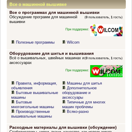
Все о машинной вышивке
Все о программах для машинной вышивки
Обсуждение программ для машинной
(
0
пользователь,
1
гость)
вышивки
При поддержке:
Полезные программы
Wilcom
Оборудование для шитья и вышивания
Всё о вышивальных, швейных машинах и
(
0
пользователь,
1
гость)
аксессуарах
При поддержке:
Правила, информация,
Машины для шитья
объявления
Дополнительное
Бытовые вышивальные
оборудование и
машины
аксессуары
Бытовые
Типичные для многих
многоигольные машины
машин проблемы
Производственные
Всяко-разно
вышивальные машины
Расходные материалы для вышивки (обсуждение)
Стабилизаторы, нитки, ткани, качество, как использовать