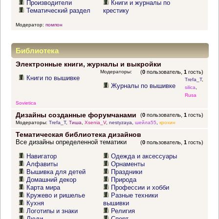
Производители
Книги и журналы по
Тематический раздел
крестику
Модератор:
помпон
Библиотека
Электронные книги, журналы и выкройки
Модераторы:
(
0
пользователь,
1
гость)
Книги по вышивке
Trefa_T
,
Журналы по вышивке
silica
,
Rusa
Sovietica
Дизайны созданные форумчанами
(
0
пользователь,
1
гость)
Модераторы:
Trefa_T
,
Тиша
,
Xsenia_V
,
nestyzaya
,
шейла55
,
крохин
Тематическая библиотека дизайнов
Все дизайны определенной тематики
(
0
пользователь,
1
гость)
Навигатор
Одежда и аксессуары
Алфавиты
Орнаменты
Вышивка для детей
Праздники
Домашний декор
Природа
Карта мира
Профессии и хобби
Кружево и ришелье
Разные техники
Кухня
вышивки
Логотипы и знаки
Религия
Люди
Спорт