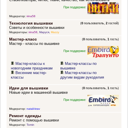
При поддержке:
Модератор:
irina58
Технология вышивки
(
0
пользователь,
2
гостей)
Советы и особенности вышивки
Модераторы:
irina58
,
Маруся
,
Mazzy
Мастер-класс
(
0
пользователь,
1
гость)
Мастер - классы по вышивке
При поддержке:
Мастер-классы к
Мастер-классы по
новогодним праздникам
вышивке
Весенние мастер-
Мастер-классы по
классы
другим видам рукоделия
Идеи для вышивки
(
0
пользователь,
1
гость)
Новые идеи в машинной вышивке
При поддержке:
Модератор:
natali-krav
Ремонт одежды
Ремонт с помощью вышивки
Модератор:
Tomin