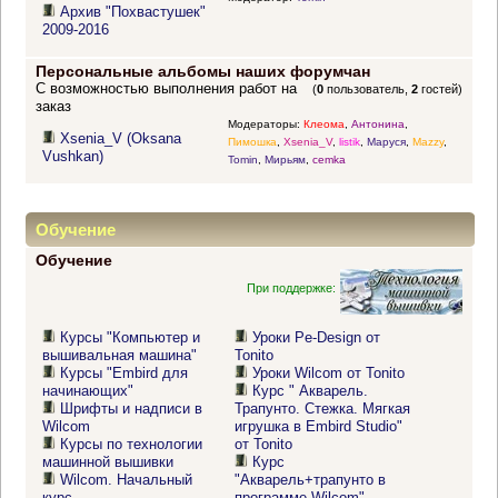
Архив "Похвастушек"
2009-2016
Персональные альбомы наших форумчан
С возможностью выполнения работ на
(
0
пользователь,
2
гостей)
заказ
Модераторы:
Клеома
,
Антонина
,
Xsenia_V (Oksana
Пимошка
,
Xsenia_V
,
listik
,
Маруся
,
Mazzy
,
Vushkan)
Tomin
,
Мирьям
,
cemka
Обучение
Обучение
При поддержке:
Курсы "Компьютер и
Уроки Pe-Design от
вышивальная машина"
Tonito
Курсы "Embird для
Уроки Wilcom от Tonito
начинающих"
Курс " Акварель.
Шрифты и надписи в
Трапунто. Стежка. Мягкая
Wilcom
игрушка в Embird Studio"
Курсы по технологии
от Tonito
машинной вышивки
Курс
Wilcom. Начальный
"Акварель+трапунто в
курс
программе Wilcom"