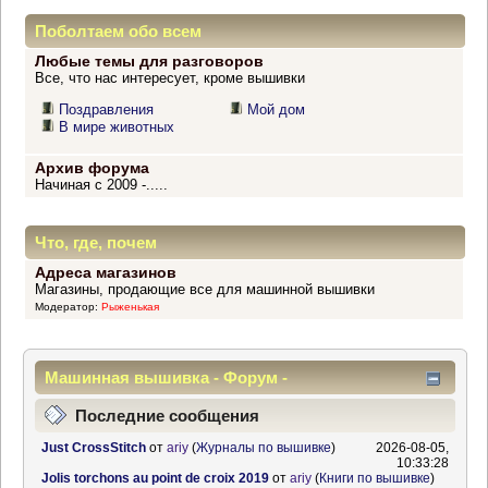
Поболтаем обо всем
Любые темы для разговоров
Все, что нас интересует, кроме вышивки
Поздравления
Мой дом
В мире животных
Архив форума
Начиная с 2009 -.....
Что, где, почем
Адреса магазинов
Магазины, продающие все для машинной вышивки
Модератор:
Рыженькая
Машинная вышивка - Форум -
Информационный центр
Последние сообщения
Just CrossStitch
от
ariy
(
Журналы по вышивке
)
2026-08-05,
10:33:28
Jolis torchons au point de croix 2019
от
ariy
(
Книги по вышивке
)