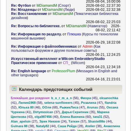
2026-08-04, 16:00:06
Re: Футбол
от
MDiamandM
(
Спорт
)
2026-08-02, 22:37:30
Re: Младенцы
от
MDiamandM
(
Люди
)
2026-08-02, 22:32:38
Re: Восстановление
от
MDiamandM
(
Тематическая библиотека
дизайнов
)
2026-08-02, 22:25:03
Re: Вопросы по библиотеке.
от
MDiamandM
(
Навигатор
)
2026-
08-02, 22:11:42
Re: Информация по разделу.
от
Плюшка
(
Курсы по технологии
машинной вышивки
)
2026-06-29, 18:22:08
Re: Информация о файлообменниках
от
Admin
(
Как
пользоваться форумом и другие полезные советы
)
2026-06-21, 12:24:25
Искусственный интеллект и Wilcom EmbroideryStudio
Практическое применение
от
СП_
(
Wilcom
)
2026-04-23, 12:34:18
Re: English language
от
ProfessorPlum
(
Messages in English and
other languages
)
2026-04-16, 21:23:01
Календарь предстоящих событий
Ближайшие дни рождения:
b_o_r_m_a_n
(56)
,
Фиора
(45)
,
oksanochka
(41)
,
Лилия1968
(58)
,
selena-sunflowers
(45)
,
Розалина
(47)
,
flandria
(52)
,
Юлька 80
(46)
,
ООля
(68)
,
РыжикЛиса
(47)
,
Arunas
(55)
,
Оксана
Чуркина
(41)
,
Dirtymexican
(37)
,
Дарья Скрипник
(35)
,
Марина
Цветкова
(43)
,
olga987456
(40)
,
Елена Вахнина
(60)
,
tara31
(52)
,
Alan_apelsin
(27)
,
Эрик Ниязов
(24)
,
Таткин
(57)
,
ShantellMo
(44)
,
Gulnara 88
(38)
,
Nataly82
(44)
,
Саша Рейда
(28)
,
Atelier
(38)
,
Анжелина
Анельски
(33)
,
nataliy1
(54)
,
Светляна
(65)
,
Vera001
(59)
,
Rita77
(49)
,