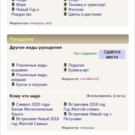
Море
Техника и транспорт
Новый Год и
Фэнтези
Рождество
Цветы и растения
Модераторы:
nestyzaya
,
ledy
Рукоделие
Другие виды рукоделия
При поддержке:
Различные виды
Поделки
вышивки
Бумага-арт
Различные виды
Модератор:
Lud-Mila1312
вязания
Куклы и игрушки
Кому что надо
(
0
пользователь,
1
гость)
Символ 2020 года -
Встречаем 2018 год.
Белая Металлическая
Год Желтой собаки.
Крыса
Встречаем Новый год с
Встречаем Новый 2019
Петухами
год Желтой Свиньи
Модератор:
nestyzaya