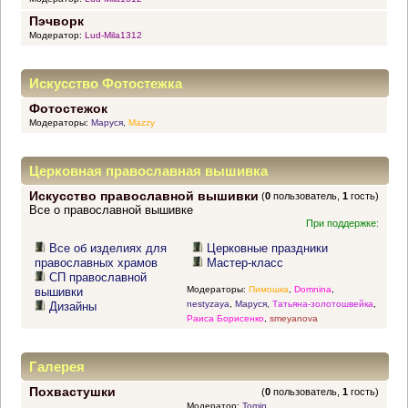
Пэчворк
Модератор:
Lud-Mila1312
Искусство Фотостежка
Фотостежок
Модераторы:
Маруся
,
Mazzy
Церковная православная вышивка
Искусство православной вышивки
(
0
пользователь,
1
гость)
Все о православной вышивке
При поддержке:
Все об изделиях для
Церковные праздники
православных храмов
Мастер-класс
СП православной
Модераторы:
Пимошка
,
Domnina
,
вышивки
nestyzaya
,
Маруся
,
Татьяна-золотошвейка
,
Дизайны
Раиса Борисенко
,
smeyanova
Галерея
Похвастушки
(
0
пользователь,
1
гость)
Модератор:
Tomin