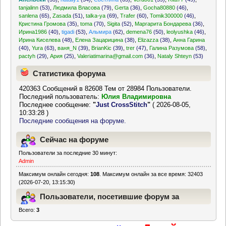
tanjalinn
(53)
,
Людмила Власова
(79)
,
Gerta
(36)
,
Gocha80880
(46)
,
sanlena
(65)
,
Zasada
(51)
,
talka-ya
(69)
,
Trafer
(60)
,
Tomik300000
(46)
,
Кристина Громова
(35)
,
toma
(70)
,
Sigita
(52)
,
Маргарита Бондарева
(36)
,
Ирина1986
(40)
,
tigadi
(53)
,
Альмира
(62)
,
demena76
(50)
,
leolyushka
(46)
,
Ирина Киселева
(48)
,
Елена Зацарицина
(38)
,
Elizazza
(38)
,
Анна Гарина
(40)
,
Yura
(63)
,
ваня_N
(39)
,
BrianKic
(39)
,
trer
(47)
,
Галина Разумова
(58)
,
pactyh
(29)
,
Ария
(25)
,
Valeriatimarina@gmail.com
(36)
,
Nataly Shteyn
(53)
Статистика форума
420363 Сообщений в 82608 Тем от 28984 Пользователи.
Последний пользователь:
Юлия Владимировна
Последнее сообщение:
"
Just CrossStitch
"
( 2026-08-05,
10:33:28 )
Последние сообщения на форуме.
Сейчас на форуме
Пользователи за последние 30 минут:
Admin
Максимум онлайн сегодня:
108
. Максимум онлайн за все время: 32403
(2026-07-20, 13:15:30)
Пользователи, посетившие форум за
Всего:
3
последние 24 часа