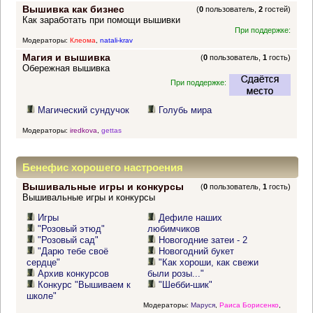
Вышивка как бизнес
(
0
пользователь,
2
гостей)
Как заработать при помощи вышивки
При поддержке:
Модераторы:
Клеома
,
natali-krav
Магия и вышивка
(
0
пользователь,
1
гость)
Обережная вышивка
При поддержке:
Магический сундучок
Голубь мира
Модераторы:
iredkova
,
gettas
Бенефис хорошего настроения
Вышивальные игры и конкурсы
(
0
пользователь,
1
гость)
Вышивальные игры и конкурсы
Игры
Дефиле наших
"Розовый этюд"
любимчиков
"Розовый сад"
Новогодние затеи - 2
"Дарю тебе своё
Новогодний букет
сердце"
"Как хороши, как свежи
Архив конкурсов
были розы..."
Конкурс "Вышиваем к
"Шебби-шик"
школе"
Модераторы:
Маруся
,
Раиса Борисенко
,