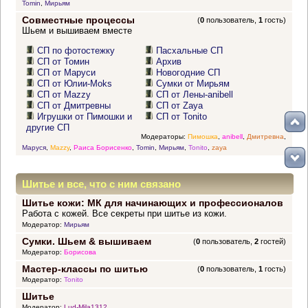
Tomin
,
Мирьям
Совместные процессы
(
0
пользователь,
1
гость)
Шьем и вышиваем вместе
СП по фотостежку
Пасхальные СП
СП от Томин
Архив
СП от Маруси
Новогодние СП
СП от Юлии-Moks
Сумки от Мирьям
СП от Mazzy
СП от Лены-anibell
СП от Дмитревны
СП от Zaya
Игрушки от Пимошки и
СП от Tonito
другие СП
Модераторы:
Пимошка
,
anibell
,
Дмитревна
,
Маруся
,
Mazzy
,
Раиса Борисенко
,
Tomin
,
Мирьям
,
Tonito
,
zaya
Шитье и все, что с ним связано
Шитье кожи: МК для начинающих и профессионалов
Работа с кожей. Все секреты при шитье из кожи.
Модератор:
Мирьям
Сумки. Шьем & вышиваем
(
0
пользователь,
2
гостей)
Модератор:
Борисова
Мастер-классы по шитью
(
0
пользователь,
1
гость)
Модератор:
Tonito
Шитье
Модератор:
Lud-Mila1312