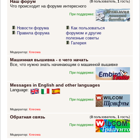
Наш форум
(
0
пользователь,
1
гость)
Что происходит на форуме интересного
При поддержке:
Новости форума
Как пользоваться
Правила форума
форумом и другие
полезные советы
Галерея
Модератор:
Клеома
Машинная вышивка - с чего начать
Все, что нужно знать начинающим о машинной вышивке
При поддержке:
Messages in English and other languages
Language:
При поддержке:
Модератор:
Клеома
Обратная связь
(
0
пользователь,
1
гость)
При поддержке:
Модератор:
Клеома