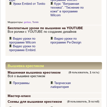
Уроки Embird от Tonito
Курс "Витражная
техника". "Тиснение по
коже" в программе
Wilcom
Модераторы:
gettas
,
Tomin
Бесплатные уроки по вышивке на YOUTUBE
Все ролики с YOUTUBE по созданию дизайнов
Видео уроки по
Видео уроки по
программе Wilcom
программе Pe-Design
Видео уроки по
программе Embird.
Вышивка крестиком
Машинная вышивка крестиком
(
0
пользователь,
1
гость)
Всё о вышивке крестиком
Программы
Творческая
лаборатория
Мастер-класс
Схемы для вышивки крестиком
(
0
пользователь,
3
гостей)