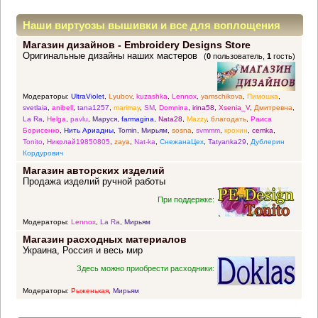
Наши виртуозы вышивки и все для воплощения
Магазин дизайнов - Embroidery Designs Store
прекрасных идей
Оригинальные дизайны наших мастеров
(
0
пользователь,
1
гость)
Модераторы:
UltraViolet
,
Lyubov
,
kuzashka
,
Lennox
,
yamschikova
,
Пимошка
,
svetlaia
,
anibell
,
tana1257
,
marimay
,
SM
,
Domnina
,
irina58
,
Xsenia_V
,
Дмитревна
,
La Ra
,
Helga
,
pavlu
,
Маруся
,
farmagina
,
Nata28
,
Mazzy
,
благодать
,
Раиса
Борисенко
,
Нить Ариадны
,
Tomin
,
Мирьям
,
sosna
,
svmmm
,
крохин
,
cemka
,
Tonito
,
Николай19850805
,
zaya
,
Nat-ka
,
СнежанаЦех
,
Tatyanka29
,
Дублерин
Кордурович
Магазин авторских изделий
Продажа изделий ручной работы
При поддержке:
Модераторы:
Lennox
,
La Ra
,
Мирьям
Магазин расходных материалов
Украина, Россия и весь мир
Здесь можно приобрести расходники:
Модераторы:
Рыженькая
,
Мирьям