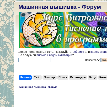
Машинная вышивка - Форум
Добро пожаловать,
Гость
. Пожалуйста,
войдите
или
зарегистри
Не получили
письмо с кодом активации
?
Начало
Сайт
Помощь
Поиск
Календарь
Вход
Реги
 Машинная вышивка - Форум