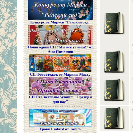
Конкурс от Маруси "Райский сад"
Новогодний СП "Мы все успеем!" от
Ани-Пимошки
СП Фотостежок от Марины Mazzy
СП От Светланы Svmmm "Орхидеи
для вас"
- - - - - - - - - - - - - - - - - - -
Уроки Embird от Tonito.