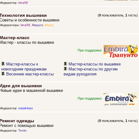
Модератор:
irina58
Технология вышивки
(
0
пользователь,
1
гость)
Советы и особенности вышивки
Модераторы:
irina58
,
Маруся
,
Mazzy
Мастер-класс
Мастер - классы по вышивке
При поддержке:
Мастер-классы к
Мастер-классы по вышивке
новогодним праздникам
Мастер-классы по другим
Весенние мастер-классы
видам рукоделия
Идеи для вышивки
Новые идеи в машинной вышивке
При поддержке:
Модератор:
natali-krav
Ремонт одежды
(
0
пользователь,
1
гость)
Ремонт с помощью вышивки
Модератор:
Tomin