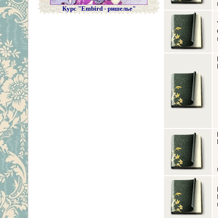
Курс "Embird - ришелье"