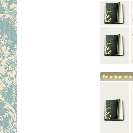
Бенефис хор