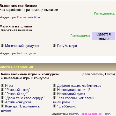
Вышивка как бизнес
Как заработать при помощи вышивки
При поддержке:
Модераторы:
Клеома
,
natali-krav
Магия и вышивка
Обережная вышивка
При поддержке:
Магический сундучок
Голубь мира
Модераторы:
iredkova
,
gettas
ошего настроения
Вышивальные игры и конкурсы
(
0
пользователь,
1
гость)
Вышивальные игры и конкурсы
Игры
Дефиле наших любимчиков
"Розовый этюд"
Новогодние затеи - 2
"Розовый сад"
Новогодний букет
"Дарю тебе своё сердце"
"Как хороши, как свежи
Архив конкурсов
были розы..."
Конкурс "Вышиваем к
"Шебби-шик"
школе"
Модераторы:
Маруся
,
Раиса Борисенко
,
Tomin
,