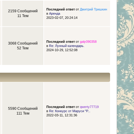
Последний ответ
от
Дмитрий Тришкин
2159 Сообщений
в
Аренда
11 Тем
2023-02-07, 20:24:14
Последний ответ
от
galy090358
3068 Сообщений
в
Re: Лунный календарь.
52 Тем
2024-10-29, 12:52:08
Последний ответ
от
qwerty77719
5590 Сообщений
в
Re: Конкурс от Маруси "Р...
111 Тем
2022-03-11, 12:31:36