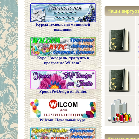
Наши виртуо
Курсы технология машинной
вышивки.
Курс "Акварель+трапунто в
программе Wilcom".
Уроки Pe-Design от Tonito.
Wilcom. Начальный курс.
Все о машин