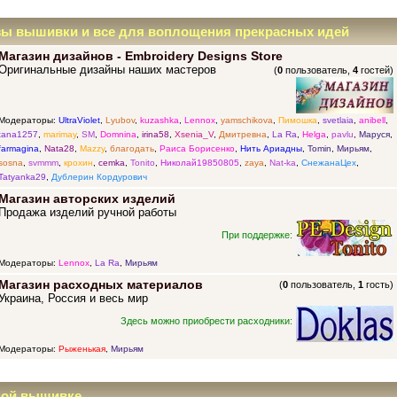
зы вышивки и все для воплощения прекрасных идей
Магазин дизайнов - Embroidery Designs Store
Оригинальные дизайны наших мастеров
(
0
пользователь,
4
гостей)
Модераторы:
UltraViolet
,
Lyubov
,
kuzashka
,
Lennox
,
yamschikova
,
Пимошка
,
svetlaia
,
anibell
,
tana1257
,
marimay
,
SM
,
Domnina
,
irina58
,
Xsenia_V
,
Дмитревна
,
La Ra
,
Helga
,
pavlu
,
Маруся
,
farmagina
,
Nata28
,
Mazzy
,
благодать
,
Раиса Борисенко
,
Нить Ариадны
,
Tomin
,
Мирьям
,
sosna
,
svmmm
,
крохин
,
cemka
,
Tonito
,
Николай19850805
,
zaya
,
Nat-ka
,
СнежанаЦех
,
Tatyanka29
,
Дублерин Кордурович
Магазин авторских изделий
Продажа изделий ручной работы
При поддержке:
Модераторы:
Lennox
,
La Ra
,
Мирьям
Магазин расходных материалов
(
0
пользователь,
1
гость)
Украина, Россия и весь мир
Здесь можно приобрести расходники:
Модераторы:
Рыженькая
,
Мирьям
ной вышивке