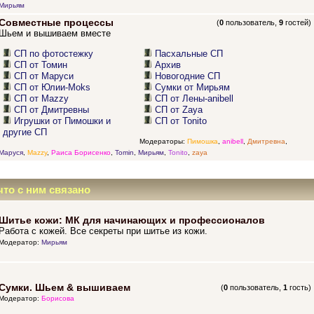
Мирьям
Совместные процессы
(
0
пользователь,
9
гостей)
Шьем и вышиваем вместе
СП по фотостежку
Пасхальные СП
СП от Томин
Архив
СП от Маруси
Новогодние СП
СП от Юлии-Moks
Сумки от Мирьям
СП от Mazzy
СП от Лены-anibell
СП от Дмитревны
СП от Zaya
Игрушки от Пимошки и
СП от Tonito
другие СП
Модераторы:
Пимошка
,
anibell
,
Дмитревна
,
Маруся
,
Mazzy
,
Раиса Борисенко
,
Tomin
,
Мирьям
,
Tonito
,
zaya
что с ним связано
Шитье кожи: МК для начинающих и профессионалов
Работа с кожей. Все секреты при шитье из кожи.
Модератор:
Мирьям
Сумки. Шьем & вышиваем
(
0
пользователь,
1
гость)
Модератор:
Борисова