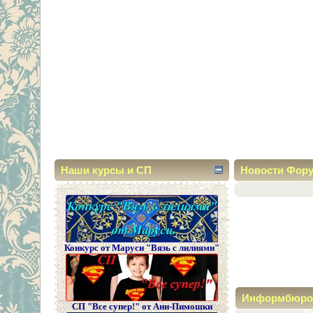
Наши курсы и СП
Новости Фор
Конкурс от Маруси "Вязь с лилиями"
Информбюро
СП "Все супер!" от Ани-Пимошки