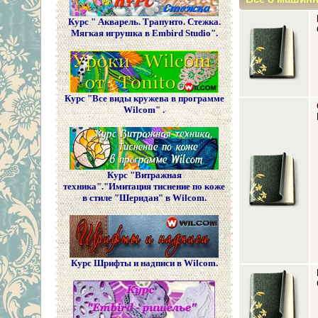
Курс " Акварель. Трапунто. Стежка.
Мягкая игрушка в Embird Studio".
Курс "Все виды кружева в программе
Wilcom" .
Курс "Витражная
техника"."Имитация тиснение по коже
в стиле "Шеридан" в Wilcom.
Курс Шрифты и надписи в Wilcom.