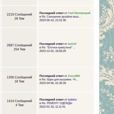
Последний ответ
от
Глеб Маловецкий
2219 Сообщений
в
Re: Смещение дизайна выш...
28 Тем
2023-06-10, 21:01:36
Последний ответ
от
tasha3
2687 Сообщений
в
Re: "Елочка-кривулька" ...
254 Тем
2023-12-02, 16:05:29
Последний ответ
от
ZvezdiMir
1356 Сообщений
в
Re: Идеи для вышивки. Чт...
18 Тем
2023-04-06, 01:30:39
Последний ответ
от
bylinka
1414 Сообщений
в
Re: РЕМОНТ ОДЕЖДЫ
4 Тем
2022-01-16, 11:11:41