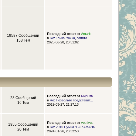
Последний ответ
от
Antaris
19587 Сообщений
в
Re: Точка, точка, запята...
158 Тем
2025-06-28, 20:51:02
Последний ответ
от
Мирьям
28 Сообщений
в
Re: Позвольте представит...
16 Тем
2019-03-27, 21:27:13
Последний ответ
от
vectivus
1955 Сообщений
в
Re: 2015 Сумка "ГОРОЖАНК...
20 Тем
2024-01-26, 20:32:53