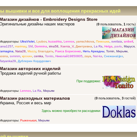
зы вышивки и все для воплощения прекрасных идей
Магазин дизайнов - Embroidery Designs Store
Оригинальные дизайны наших мастеров
(
0
пользователь,
1
гость)
Модераторы:
UltraViolet
,
Lyubov
,
kuzashka
,
Lennox
,
yamschikova
,
Пимошка
,
svetlaia
,
anibell
,
tana1257
,
marimay
,
SM
,
Domnina
,
irina58
,
Xsenia_V
,
Дмитревна
,
La Ra
,
Helga
,
pavlu
,
Маруся
,
farmagina
,
Nata28
,
Mazzy
,
благодать
,
Раиса Борисенко
,
Нить Ариадны
,
Tomin
,
Мирьям
,
sosna
,
svmmm
,
крохин
,
cemka
,
Tonito
,
Николай19850805
,
zaya
,
Nat-ka
,
СнежанаЦех
,
Tatyanka29
,
Дублерин Кордурович
Магазин авторских изделий
Продажа изделий ручной работы
При поддержке:
Модераторы:
Lennox
,
La Ra
,
Мирьям
Магазин расходных материалов
(
0
пользователь,
3
гостей)
Украина, Россия и весь мир
Здесь можно приобрести расходники:
Модераторы:
Рыженькая
,
Мирьям
ной вышивке