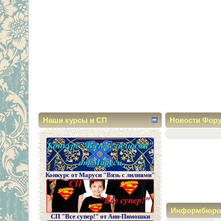
Наши курсы и СП
Новости Фор
Конкурс от Маруси "Вязь с лилиями"
Информбюро
СП "Все супер!" от Ани-Пимошки