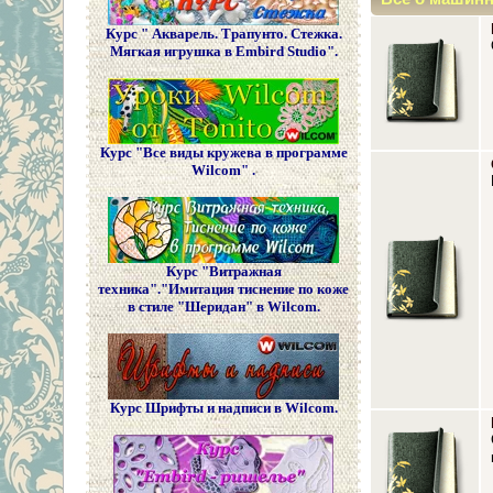
Курс " Акварель. Трапунто. Стежка.
Мягкая игрушка в Embird Studio".
Курс "Все виды кружева в программе
Wilcom" .
Курс "Витражная
техника"."Имитация тиснение по коже
в стиле "Шеридан" в Wilcom.
Курс Шрифты и надписи в Wilcom.