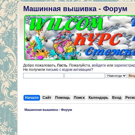
Машинная вышивка - Форум
Добро пожаловать,
Гость
. Пожалуйста,
войдите
или
зарегистри
Не получили
письмо с кодом активации
?
Начало
Сайт
Помощь
Поиск
Календарь
Вход
Реги
 Машинная вышивка - Форум