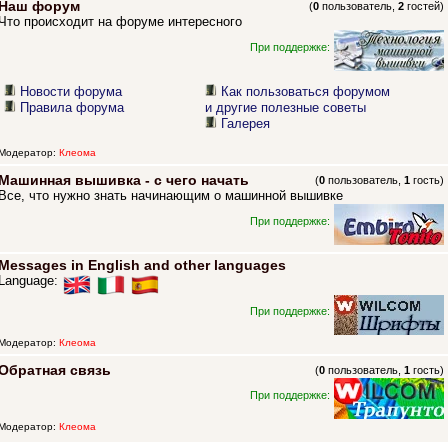
Наш форум
(
0
пользователь,
2
гостей)
Что происходит на форуме интересного
При поддержке:
Новости форума
Как пользоваться форумом
Правила форума
и другие полезные советы
Галерея
Модератор:
Клеома
Машинная вышивка - с чего начать
(
0
пользователь,
1
гость)
Все, что нужно знать начинающим о машинной вышивке
При поддержке:
Messages in English and other languages
Language:
При поддержке:
Модератор:
Клеома
Обратная связь
(
0
пользователь,
1
гость)
При поддержке:
Модератор:
Клеома