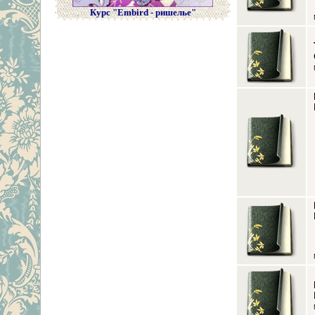
Курс "Embird - ришелье"