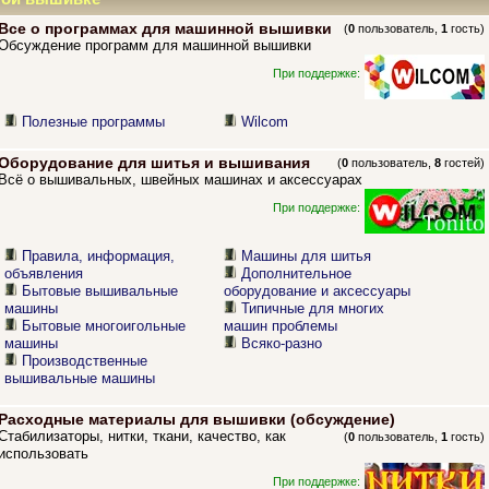
Все о программах для машинной вышивки
(
0
пользователь,
1
гость)
Обсуждение программ для машинной вышивки
При поддержке:
Полезные программы
Wilcom
Оборудование для шитья и вышивания
(
0
пользователь,
8
гостей)
Всё о вышивальных, швейных машинах и аксессуарах
При поддержке:
Правила, информация,
Машины для шитья
объявления
Дополнительное
Бытовые вышивальные
оборудование и аксессуары
машины
Типичные для многих
Бытовые многоигольные
машин проблемы
машины
Всяко-разно
Производственные
вышивальные машины
Расходные материалы для вышивки (обсуждение)
Стабилизаторы, нитки, ткани, качество, как
(
0
пользователь,
1
гость)
использовать
При поддержке: