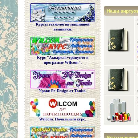
Наши виртуо
Курсы технология машинной
вышивки.
Курс "Акварель+трапунто в
программе Wilcom".
Уроки Pe-Design от Tonito.
Wilcom. Начальный курс.
Все о машин