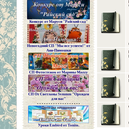
Конкурс от Маруси "Райский сад"
Новогодний СП "Мы все успеем!" от
Ани-Пимошки
СП Фотостежок от Марины Mazzy
СП От Светланы Svmmm "Орхидеи
для вас"
- - - - - - - - - - - - - - - - - - -
Уроки Embird от Tonito.