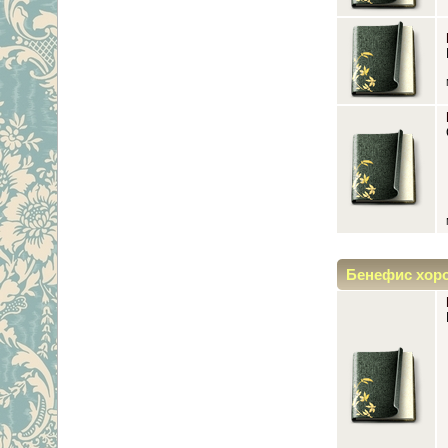
Бенефис хор