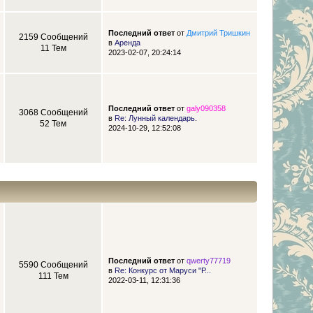
Последний ответ
от
Дмитрий Тришкин
2159 Сообщений
в
Аренда
11 Тем
2023-02-07, 20:24:14
Последний ответ
от
galy090358
3068 Сообщений
в
Re: Лунный календарь.
52 Тем
2024-10-29, 12:52:08
Последний ответ
от
qwerty77719
5590 Сообщений
в
Re: Конкурс от Маруси "Р...
111 Тем
2022-03-11, 12:31:36