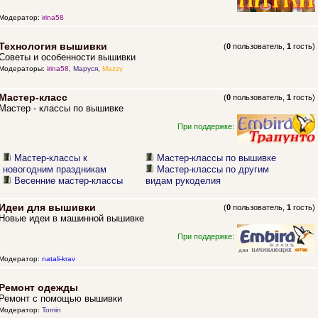
Модератор:
irina58
Технология вышивки
(
0
пользователь,
1
гость)
Советы и особенности вышивки
Модераторы:
irina58
,
Маруся
,
Mazzy
Мастер-класс
(
0
пользователь,
1
гость)
Мастер - классы по вышивке
При поддержке:
Мастер-классы к
Мастер-классы по вышивке
новогодним праздникам
Мастер-классы по другим
Весенние мастер-классы
видам рукоделия
Идеи для вышивки
(
0
пользователь,
1
гость)
Новые идеи в машинной вышивке
При поддержке:
Модератор:
natali-krav
Ремонт одежды
Ремонт с помощью вышивки
Модератор:
Tomin