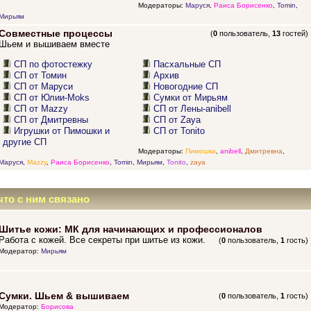
Модераторы:
Маруся
,
Раиса Борисенко
,
Tomin
,
Мирьям
Совместные процессы
(
0
пользователь,
13
гостей)
Шьем и вышиваем вместе
СП по фотостежку
Пасхальные СП
СП от Томин
Архив
СП от Маруси
Новогодние СП
СП от Юлии-Moks
Сумки от Мирьям
СП от Mazzy
СП от Лены-anibell
СП от Дмитревны
СП от Zaya
Игрушки от Пимошки и
СП от Tonito
другие СП
Модераторы:
Пимошка
,
anibell
,
Дмитревна
,
Маруся
,
Mazzy
,
Раиса Борисенко
,
Tomin
,
Мирьям
,
Tonito
,
zaya
что с ним связано
Шитье кожи: МК для начинающих и профессионалов
Работа с кожей. Все секреты при шитье из кожи.
(
0
пользователь,
1
гость)
Модератор:
Мирьям
Сумки. Шьем & вышиваем
(
0
пользователь,
1
гость)
Модератор:
Борисова