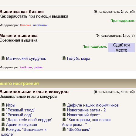
Вышивка как бизнес
(
0
пользователь,
2
гостей)
Как заработать при помощи вышивки
При поддержке:
Модераторы:
Клеома
,
natali-krav
Магия и вышивка
(
0
пользователь,
1
гость)
Обережная вышивка
При поддержке:
Магический сундучок
Голубь мира
Модераторы:
iredkova
,
gettas
ошего настроения
Вышивальные игры и конкурсы
(
0
пользователь,
4
гостей)
Вышивальные игры и конкурсы
Игры
Дефиле наших любимчиков
"Розовый этюд"
Новогодние затеи - 2
"Розовый сад"
Новогодний букет
"Дарю тебе своё сердце"
"Как хороши, как свежи
Архив конкурсов
были розы..."
Конкурс "Вышиваем к
"Шебби-шик"
школе"