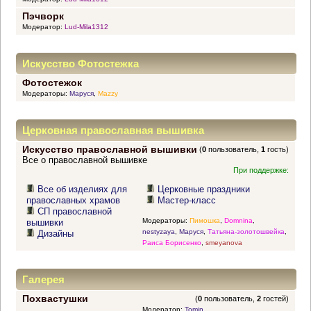
Пэчворк
Модератор:
Lud-Mila1312
Искусство Фотостежка
Фотостежок
Модераторы:
Маруся
,
Mazzy
Церковная православная вышивка
Искусство православной вышивки
(
0
пользователь,
1
гость)
Все о православной вышивке
При поддержке:
Все об изделиях для
Церковные праздники
православных храмов
Мастер-класс
СП православной
Модераторы:
Пимошка
,
Domnina
,
вышивки
nestyzaya
,
Маруся
,
Татьяна-золотошвейка
,
Дизайны
Раиса Борисенко
,
smeyanova
Галерея
Похвастушки
(
0
пользователь,
2
гостей)
Модератор:
Tomin