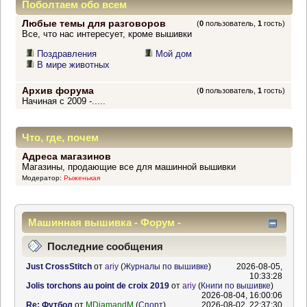
Поболтаем обо всем
Любые темы для разговоров
(
0
пользователь,
1
гость)
Все, что нас интересует, кроме вышивки
Поздравления
Мой дом
В мире животных
Архив форума
(
0
пользователь,
1
гость)
Начиная с 2009 -.....
Что, где, почем
Адреса магазинов
Магазины, продающие все для машинной вышивки
Модератор:
Рыженькая
Машинная вышивка - Форум -
Информационный центр
Последние сообщения
Just CrossStitch
от
ariy
(
Журналы по вышивке
)
2026-08-05,
10:33:28
Jolis torchons au point de croix 2019
от
ariy
(
Книги по вышивке
)
2026-08-04, 16:00:06
Re: Футбол
от
MDiamandM
(
Спорт
)
2026-08-02, 22:37:30