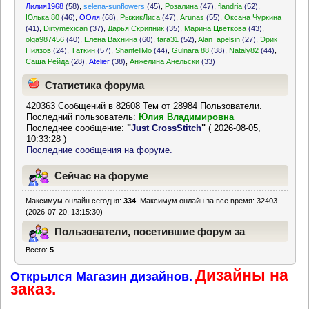
Лилия1968
(58)
,
selena-sunflowers
(45)
,
Розалина
(47)
,
flandria
(52)
,
Юлька 80
(46)
,
ООля
(68)
,
РыжикЛиса
(47)
,
Arunas
(55)
,
Оксана Чуркина
(41)
,
Dirtymexican
(37)
,
Дарья Скрипник
(35)
,
Марина Цветкова
(43)
,
olga987456
(40)
,
Елена Вахнина
(60)
,
tara31
(52)
,
Alan_apelsin
(27)
,
Эрик
Ниязов
(24)
,
Таткин
(57)
,
ShantellMo
(44)
,
Gulnara 88
(38)
,
Nataly82
(44)
,
Саша Рейда
(28)
,
Atelier
(38)
,
Анжелина Анельски
(33)
Статистика форума
420363 Сообщений в 82608 Тем от 28984 Пользователи.
Последний пользователь:
Юлия Владимировна
Последнее сообщение:
"
Just CrossStitch
"
( 2026-08-05,
10:33:28 )
Последние сообщения на форуме.
Сейчас на форуме
Максимум онлайн сегодня:
334
. Максимум онлайн за все время: 32403
(2026-07-20, 13:15:30)
Пользователи, посетившие форум за
Всего:
5
последние 24 часа
Дизайны на
Открылся Магазин дизайнов.
заказ.