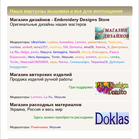
Наши виртуозы вышивки и все для воплощения
Магазин дизайнов - Embroidery Designs Store
прекрасных идей
Оригинальные дизайны наших мастеров
Модераторы:
UltraViolet
,
Lyubov
,
kuzashka
,
Lennox
,
yamschikova
,
Пимошка
,
svetlaia
,
anibell
,
tana1257
,
marimay
,
SM
,
Domnina
,
irina58
,
Xsenia_V
,
Дмитревна
,
La Ra
,
Helga
,
pavlu
,
Маруся
,
farmagina
,
Nata28
,
Mazzy
,
благодать
,
Раиса
Борисенко
,
Нить Ариадны
,
Tomin
,
Мирьям
,
sosna
,
svmmm
,
крохин
,
cemka
,
Tonito
,
Николай19850805
,
zaya
,
Nat-ka
,
СнежанаЦех
,
Tatyanka29
,
Дублерин
Кордурович
Магазин авторских изделий
Продажа изделий ручной работы
При поддержке:
Модераторы:
Lennox
,
La Ra
,
Мирьям
Магазин расходных материалов
Украина, Россия и весь мир
Здесь можно приобрести расходники:
Модераторы:
Рыженькая
,
Мирьям