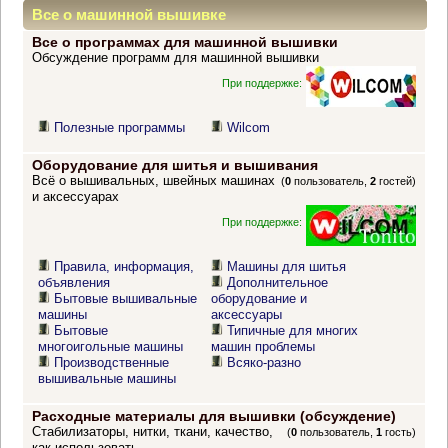
Все о машинной вышивке
Все о программах для машинной вышивки
Обсуждение программ для машинной вышивки
При поддержке:
Полезные программы
Wilcom
Оборудование для шитья и вышивания
Всё о вышивальных, швейных машинах
(
0
пользователь,
2
гостей)
и аксессуарах
При поддержке:
Правила, информация,
Машины для шитья
объявления
Дополнительное
Бытовые вышивальные
оборудование и
машины
аксессуары
Бытовые
Типичные для многих
многоигольные машины
машин проблемы
Производственные
Всяко-разно
вышивальные машины
Расходные материалы для вышивки (обсуждение)
Стабилизаторы, нитки, ткани, качество,
(
0
пользователь,
1
гость)
как использовать