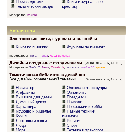
Производители
Книги и журналы по
Тематический раздел
крестику
Модератор:
помпон
Библиотека
Электронные книги, журналы и выкройки
Книги по вышивке
Журналы по вышивке
Модераторы:
Trefa_T
,
silica
,
Rusa Sovietica
Дизайны созданные форумчанами
(
0
пользователь,
1
гость)
Модераторы:
Trefa_T
,
Тиша
,
Xsenia_V
,
nestyzaya
,
шейла55
,
крохин
Тематическая библиотека дизайнов
Все дизайны определенной тематики
(
0
пользователь,
1
гость)
Навигатор
Одежда и аксессуары
Алфавиты
Орнаменты
Вышивка для детей
Праздники
Домашний декор
Природа
Карта мира
Профессии и хобби
Кружево и ришелье
Разные техники
Кухня
вышивки
Логотипы и знаки
Религия
Люди
Спорт
Море
Техника и транспорт