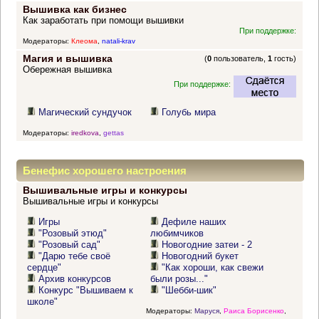
Вышивка как бизнес
Как заработать при помощи вышивки
При поддержке:
Модераторы:
Клеома
,
natali-krav
Магия и вышивка
(
0
пользователь,
1
гость)
Обережная вышивка
При поддержке:
Магический сундучок
Голубь мира
Модераторы:
iredkova
,
gettas
Бенефис хорошего настроения
Вышивальные игры и конкурсы
Вышивальные игры и конкурсы
Игры
Дефиле наших
"Розовый этюд"
любимчиков
"Розовый сад"
Новогодние затеи - 2
"Дарю тебе своё
Новогодний букет
сердце"
"Как хороши, как свежи
Архив конкурсов
были розы..."
Конкурс "Вышиваем к
"Шебби-шик"
школе"
Модераторы:
Маруся
,
Раиса Борисенко
,