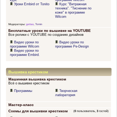
Уроки Embird от Tonito
Курс "Витражная
техника". "Тиснение по
коже" в программе
Wilcom
Модераторы:
gettas
,
Tomin
Бесплатные уроки по вышивке на YOUTUBE
Все ролики с YOUTUBE по созданию дизайнов
Видео уроки по
Видео уроки по
программе Wilcom
программе Pe-Design
Видео уроки по
программе Embird.
Вышивка крестиком
Машинная вышивка крестиком
Всё о вышивке крестиком
Программы
Творческая
лаборатория
Мастер-класс
Схемы для вышивки крестиком
(
0
пользователь,
3
гостей)