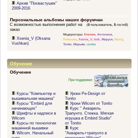
Архив "Похвастушек"
2009-2016
Персональные альбомы наших форумчан
С возможностью выполнения работ на
(
0
пользователь,
5
гостей)
заказ
Модераторы:
Клеома
,
Антонина
,
Xsenia_V (Oksana
Пимошка
,
Xsenia_V
,
listik
,
Маруся
,
Mazzy
,
Vushkan)
Tomin
,
Мирьям
,
cemka
Обучение
Обучение
При поддержке:
Курсы "Компьютер и
Уроки Pe-Design от
вышивальная машина"
Tonito
Курсы "Embird для
Уроки Wilcom от Tonito
начинающих"
Курс " Акварель.
Шрифты и надписи в
Трапунто. Стежка. Мягкая
Wilcom
игрушка в Embird Studio"
Курсы по технологии
от Tonito
машинной вышивки
Курс
Wilcom. Начальный
"Акварель+трапунто в
курс
программе Wilcom"