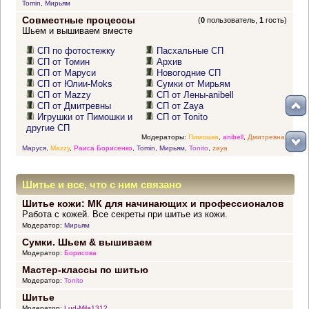
Tomin
,
Мирьям
Совместные процессы
(
0
пользователь,
1
гость)
Шьем и вышиваем вместе
СП по фотостежку
Пасхальные СП
СП от Томин
Архив
СП от Маруси
Новогодние СП
СП от Юлии-Moks
Сумки от Мирьям
СП от Mazzy
СП от Лены-anibell
СП от Дмитревны
СП от Zaya
Игрушки от Пимошки и
СП от Tonito
другие СП
Модераторы:
Пимошка
,
anibell
,
Дмитревна
,
Маруся
,
Mazzy
,
Раиса Борисенко
,
Tomin
,
Мирьям
,
Tonito
,
zaya
Шитье и все, что с ним связано
Шитье кожи: МК для начинающих и профессионалов
Работа с кожей. Все секреты при шитье из кожи.
Модератор:
Мирьям
Сумки. Шьем & вышиваем
Модератор:
Борисова
Мастер-классы по шитью
Модератор:
Tonito
Шитье
Модератор:
Lud-Mila1312