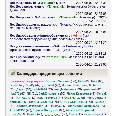
Re: Младенцы
от
MDiamandM
(
Люди
)
2026-08-02, 22:32:38
Re: Восстановление
от
MDiamandM
(
Тематическая библиотека
дизайнов
)
2026-08-02, 22:25:03
Re: Вопросы по библиотеке.
от
MDiamandM
(
Навигатор
)
2026-
08-02, 22:11:42
Re: Информация по разделу.
от
Плюшка
(
Курсы по технологии
машинной вышивки
)
2026-06-29, 18:22:08
Re: Информация о файлообменниках
от
Admin
(
Как
пользоваться форумом и другие полезные советы
)
2026-06-21, 12:24:25
Искусственный интеллект и Wilcom EmbroideryStudio
Практическое применение
от
СП_
(
Wilcom
)
2026-04-23, 12:34:18
Re: English language
от
ProfessorPlum
(
Messages in English and
other languages
)
2026-04-16, 21:23:01
Календарь предстоящих событий
Ближайшие дни рождения:
Леночка Чаленко
(57)
,
ТИВ
(69)
,
Nusj
(65)
,
cemka
(49)
,
ЗояРу
(47)
,
gurnalist
(46)
,
Марина Иванова
(58)
,
lauwa
(42)
,
Дарья
(36)
,
hobbi2014
(53)
,
maryia dunaeva
(45)
,
gurammi
(42)
,
nba373
(40)
,
ND
(51)
,
DarkЕлизавета
(50)
,
Лаура Казарова
(49)
,
TanyaZ
(45)
,
NATALCA
(51)
,
Юлия Гостева
(47)
,
Olga_63
,
abkrrl
(45)
,
Светлана
Киреева
(47)
,
галина сахарова
(68)
,
Ольга Становкова
(53)
,
catlis.k
(44)
,
Андрей Зачепилов
(30)
,
kireeva
(47)
,
Людмила Патрикеева
(66)
,
Arnold1352
(40)
,
Лариса Оводнева
(68)
,
Алексей Сахаров
(47)
,
truez_9
(50)
,
Нонна
(48)
,
b_o_r_m_a_n
(56)
,
Фиора
(45)
,
oksanochka
(41)
,