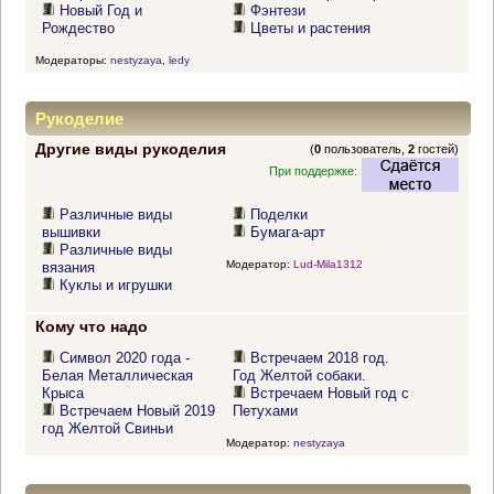
Новый Год и
Фэнтези
Рождество
Цветы и растения
Модераторы:
nestyzaya
,
ledy
Рукоделие
Другие виды рукоделия
(
0
пользователь,
2
гостей)
При поддержке:
Различные виды
Поделки
вышивки
Бумага-арт
Различные виды
Модератор:
Lud-Mila1312
вязания
Куклы и игрушки
Кому что надо
Символ 2020 года -
Встречаем 2018 год.
Белая Металлическая
Год Желтой собаки.
Крыса
Встречаем Новый год с
Встречаем Новый 2019
Петухами
год Желтой Свиньи
Модератор:
nestyzaya