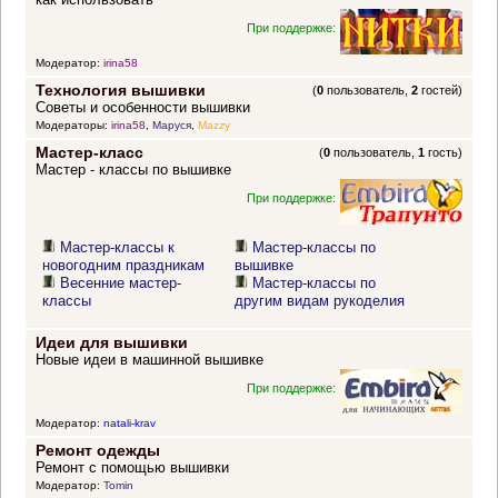
При поддержке:
Модератор:
irina58
Технология вышивки
(
0
пользователь,
2
гостей)
Советы и особенности вышивки
Модераторы:
irina58
,
Маруся
,
Mazzy
Мастер-класс
(
0
пользователь,
1
гость)
Мастер - классы по вышивке
При поддержке:
Мастер-классы к
Мастер-классы по
новогодним праздникам
вышивке
Весенние мастер-
Мастер-классы по
классы
другим видам рукоделия
Идеи для вышивки
Новые идеи в машинной вышивке
При поддержке:
Модератор:
natali-krav
Ремонт одежды
Ремонт с помощью вышивки
Модератор:
Tomin