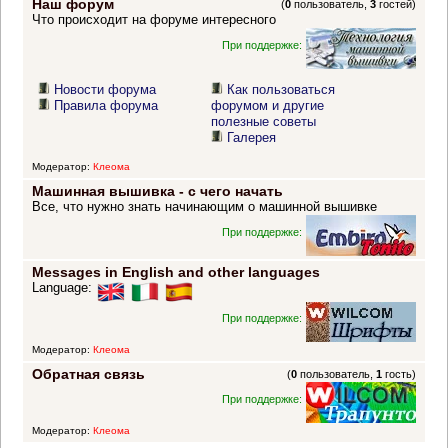
Наш форум
(
0
пользователь,
3
гостей)
Что происходит на форуме интересного
При поддержке:
Новости форума
Как пользоваться
Правила форума
форумом и другие
полезные советы
Галерея
Модератор:
Клеома
Машинная вышивка - с чего начать
Все, что нужно знать начинающим о машинной вышивке
При поддержке:
Messages in English and other languages
Language:
При поддержке:
Модератор:
Клеома
Обратная связь
(
0
пользователь,
1
гость)
При поддержке:
Модератор:
Клеома