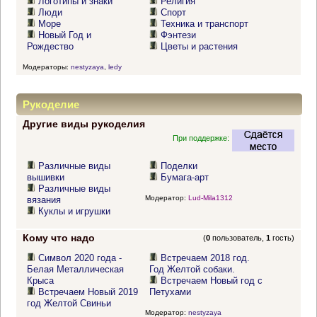
Логотипы и знаки
Религия
Люди
Спорт
Море
Техника и транспорт
Новый Год и
Фэнтези
Рождество
Цветы и растения
Модераторы:
nestyzaya
,
ledy
Рукоделие
Другие виды рукоделия
При поддержке:
Различные виды
Поделки
вышивки
Бумага-арт
Различные виды
Модератор:
Lud-Mila1312
вязания
Куклы и игрушки
Кому что надо
(
0
пользователь,
1
гость)
Символ 2020 года -
Встречаем 2018 год.
Белая Металлическая
Год Желтой собаки.
Крыса
Встречаем Новый год с
Встречаем Новый 2019
Петухами
год Желтой Свиньи
Модератор:
nestyzaya