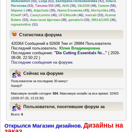
Abduraimov
(50)
,
Lusja
(62)
,
Екатерина Полковничева
(42)
,
Ольга
Погосова
(53)
,
Татьяна 555
(49)
,
AkiN
(39)
,
Viki1008
(48)
,
Галюня
(58)
,
Марина 1
(46)
,
Anjachudo
(35)
,
Ирина Елхимова
(43)
,
Mormyshka
(45)
,
ЮлияР
(47)
,
CaseyLemmo
(46)
,
UFGMozelle
(46)
,
manrain
(53)
,
Azamat
Bulatov
(53)
,
Анастасия Щеглова
(38)
,
gamakichi
(33)
,
9861421905
(36)
,
mgmarket6nix
(51)
Статистика форума
420364 Сообщений в 82608 Тем от 28984 Пользователи.
Последний пользователь:
Юлия Владимировна
Последнее сообщение:
"
Die Cutting Essentials №...
"
( 2026-
08-08, 22:50:22 )
Последние сообщения на форуме.
Сейчас на форуме
Пользователи за последние 30 минут:
NatalyP
Максимум онлайн сегодня:
554
. Максимум онлайн за все время: 32403
(2026-07-20, 13:15:30)
Пользователи, посетившие форум за
Всего:
6
последние 24 часа
Дизайны на
Открылся Магазин дизайнов.
заказ.