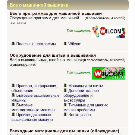
Все о машинной вышивке
Все о программах для машинной вышивки
Обсуждение программ для машинной
(
0
пользователь,
4
гостей)
вышивки
При поддержке:
Полезные программы
Wilcom
Оборудование для шитья и вышивания
Всё о вышивальных, швейных машинах
(
0
пользователь,
18
гостей)
и аксессуарах
При поддержке:
Правила, информация,
Машины для шитья
объявления
Дополнительное
Бытовые вышивальные
оборудование и
машины
аксессуары
Бытовые
Типичные для многих
многоигольные машины
машин проблемы
Производственные
Всяко-разно
вышивальные машины
Расходные материалы для вышивки (обсуждение)