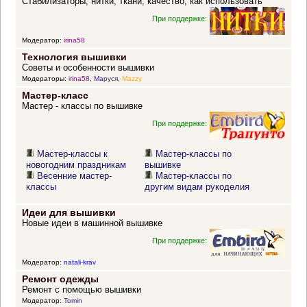
Стабилизаторы, нитки, ткани, качество, как использовать
При поддержке:
Модератор:
irina58
Технология вышивки
Советы и особенности вышивки
Модераторы:
irina58
,
Маруся
,
Mazzy
Мастер-класс
Мастер - классы по вышивке
При поддержке:
Мастер-классы к
Мастер-классы по
новогодним праздникам
вышивке
Весенние мастер-
Мастер-классы по
классы
другим видам рукоделия
Идеи для вышивки
Новые идеи в машинной вышивке
При поддержке:
Модератор:
natali-krav
Ремонт одежды
Ремонт с помощью вышивки
Модератор:
Tomin