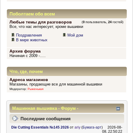
Поболтаем обо всем
Любые темы для разговоров
(
0
пользователь,
24
гостей)
Все, что нас интересует, кроме вышивки
Поздравления
Мой дом
В мире животных
Архив форума
Начиная с 2009 -.....
Что, где, почем
Адреса магазинов
Магазины, продающие все для машинной вышивки
Модератор:
Рыженькая
Машинная вышивка - Форум -
Информационный центр
Последние сообщения
Die Cutting Essentials №145 2026
от
ariy
(
Бумага-арт
)
2026-08-
08, 22:50:22