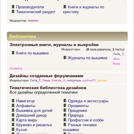
Производители
Книги и журналы по
Тематический раздел
крестику
Модератор:
помпон
Библиотека
Электронные книги, журналы и выкройки
Модераторы:
(
0
пользователь,
1
гость)
Книги по вышивке
Trefa_T
,
Журналы по вышивке
silica
,
Rusa
Sovietica
Дизайны созданные форумчанами
Модераторы:
Trefa_T
,
Тиша
,
Xsenia_V
,
nestyzaya
,
шейла55
,
крохин
Тематическая библиотека дизайнов
Все дизайны определенной тематики
Навигатор
Одежда и аксессуары
Алфавиты
Орнаменты
Вышивка для детей
Праздники
Домашний декор
Природа
Карта мира
Профессии и хобби
Кружево и ришелье
Разные техники
Кухня
вышивки