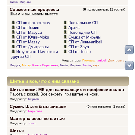
Tomin
,
Мирьям
Совместные процессы
(
0
пользователь,
13
гостей)
Шьем и вышиваем вместе
СП по фотостежку
Пасхальные СП
СП от Томин
Архив
СП от Маруси
Новогодние СП
СП от Юлии-Moks
Сумки от Мирьям
СП от Mazzy
СП от Лены-anibell
СП от Дмитревны
СП от Zaya
Игрушки от Пимошки и
СП от Tonito
другие СП
Модераторы:
Пимошка
,
anibell
,
Дмитревна
,
Маруся
,
Mazzy
,
Раиса Борисенко
,
Tomin
,
Мирьям
,
Tonito
,
zaya
Шитье и все, что с ним связано
Шитье кожи: МК для начинающих и профессионалов
Работа с кожей. Все секреты при шитье из кожи.
Модератор:
Мирьям
Сумки. Шьем & вышиваем
(
0
пользователь,
1
гость)
Модератор:
Борисова
Мастер-классы по шитью
Модератор:
Tonito
Шитье