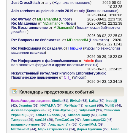
Just CrossStitch
от
ariy
(
Журналы по вышивке
)
2026-08-05,
10:33:28
Jolis torchons au point de croix 2019
от
ariy
(
Книги по вышивке
)
2026-08-04, 16:00:06
Re: Футбол
от
MDiamandM
(
Спорт
)
2026-08-02, 22:37:30
Re: Младенцы
от
MDiamandM
(
Люди
)
2026-08-02, 22:32:38
Re: Восстановление
от
MDiamandM
(
Тематическая библиотека
дизайнов
)
2026-08-02, 22:25:03
Re: Вопросы по библиотеке.
от
MDiamandM
(
Навигатор
)
2026-
08-02, 22:11:42
Re: Информация по разделу.
от
Плюшка
(
Курсы по технологии
машинной вышивки
)
2026-06-29, 18:22:08
Re: Информация о файлообменниках
от
Admin
(
Как
пользоваться форумом и другие полезные советы
)
2026-06-21, 12:24:25
Искусственный интеллект и Wilcom EmbroideryStudio
Практическое применение
от
СП_
(
Wilcom
)
2026-04-23, 12:34:18
Календарь предстоящих событий
Ближайшие дни рождения:
Sheila
(51)
,
Elvira9
(63)
,
Lalita
(50)
,
hopejjj
(42)
,
Jasmina
(51)
,
NATALKA
(54)
,
Re Nata
(49)
,
grazart
(66)
,
MolliE
(44)
,
Анжела Бородухина
(36)
,
Оле-Лукое
(53)
,
Yulyaskull
(33)
,
Станіслав
Українець
(65)
,
Ольга Сивова
(51)
,
MichaelToody
(51)
,
Зиля
Тагирова
(29)
,
sun193
(29)
,
TomCatGun
(47)
,
Александр032
(45)
,
владимир купаев
(53)
,
Анастасия Ли
(36)
,
CornellMck
(39)
,
MatthewFef
(44)
,
Мария Стриевская
(34)
,
Дарья Булкина
(27)
,
Arsen