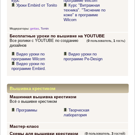
курс
программе Wilcom"
Уроки Embird от Tonito
Курс "Витражная
техника". "Тиснение по
коже" в программе
Wilcom
Модераторы:
gettas
,
Tomin
Бесплатные уроки по вышивке на YOUTUBE
Все ролики с YOUTUBE по созданию
(
0
пользователь,
1
гость)
дизайнов
Видео уроки по
Видео уроки по
программе Wilcom
программе Pe-Design
Видео уроки по
программе Embird.
Вышивка крестиком
Машинная вышивка крестиком
Всё о вышивке крестиком
Программы
Творческая
лаборатория
Мастер-класс
Схемы для вышивки крестиком
(
0
пользователь,
3
гостей)