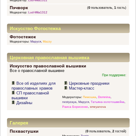
Модератор:
Lud-Mila1312
Пэчворк
(
0
пользователь,
1
гость)
Модератор:
Lud-Mila1312
Искусство Фотостежка
Фотостежок
Модераторы:
Маруся
,
Mazzy
Церковная православная вышивка
Искусство православной вышивки
Все о православной вышивке
При поддержке:
Все об изделиях для
Церковные праздники
православных храмов
Мастер-класс
СП православной
Модераторы:
Пимошка
,
Domnina
,
вышивки
nestyzaya
,
Маруся
,
Татьяна-золотошвейка
,
Дизайны
Раиса Борисенко
,
smeyanova
Галерея
Похвастушки
(
0
пользователь,
2
гостей)
Модератор:
Tomin