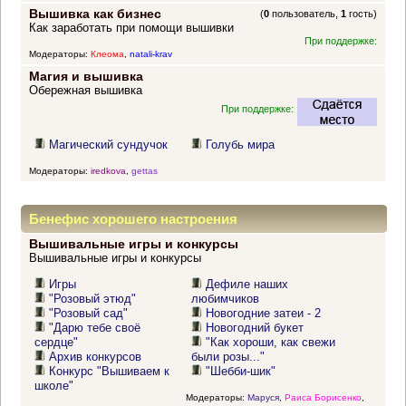
Вышивка как бизнес
(
0
пользователь,
1
гость)
Как заработать при помощи вышивки
При поддержке:
Модераторы:
Клеома
,
natali-krav
Магия и вышивка
Обережная вышивка
При поддержке:
Магический сундучок
Голубь мира
Модераторы:
iredkova
,
gettas
Бенефис хорошего настроения
Вышивальные игры и конкурсы
Вышивальные игры и конкурсы
Игры
Дефиле наших
"Розовый этюд"
любимчиков
"Розовый сад"
Новогодние затеи - 2
"Дарю тебе своё
Новогодний букет
сердце"
"Как хороши, как свежи
Архив конкурсов
были розы..."
Конкурс "Вышиваем к
"Шебби-шик"
школе"
Модераторы:
Маруся
,
Раиса Борисенко
,