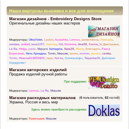
Наши виртуозы вышивки и все для воплощения
Магазин дизайнов - Embroidery Designs Store
прекрасных идей
Оригинальные дизайны наших мастеров
Модераторы:
UltraViolet
,
Lyubov
,
kuzashka
,
Lennox
,
yamschikova
,
Пимошка
,
svetlaia
,
anibell
,
tana1257
,
marimay
,
SM
,
Domnina
,
irina58
,
Xsenia_V
,
Дмитревна
,
La Ra
,
Helga
,
pavlu
,
Маруся
,
farmagina
,
Nata28
,
Mazzy
,
благодать
,
Раиса
Борисенко
,
Нить Ариадны
,
Tomin
,
Мирьям
,
sosna
,
svmmm
,
крохин
,
cemka
,
Tonito
,
Николай19850805
,
zaya
,
Nat-ka
,
СнежанаЦех
,
Tatyanka29
,
Дублерин
Кордурович
Магазин авторских изделий
Продажа изделий ручной работы
При поддержке:
Модераторы:
Lennox
,
La Ra
,
Мирьям
Магазин расходных материалов
(
0
пользователь,
63
гостей)
Украина, Россия и весь мир
Здесь можно приобрести расходники:
Модераторы:
Рыженькая
,
Мирьям