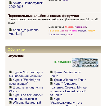
Архив "Похвастушек"
2009-2016
Персональные альбомы наших форумчан
С возможностью выполнения работ на
(
0
пользователь,
10
гостей)
заказ
Модераторы:
Клеома
,
Антонина
,
Xsenia_V (Oksana
Пимошка
,
Xsenia_V
,
listik
,
Маруся
,
Mazzy
,
Vushkan)
Tomin
,
Мирьям
,
cemka
Обучение
Обучение
При поддержке:
Курсы "Компьютер и
Уроки Pe-Design от
вышивальная машина"
Tonito
Курсы "Embird для
Уроки Wilcom от Tonito
начинающих"
Курс " Акварель.
Шрифты и надписи в
Трапунто. Стежка. Мягкая
Wilcom
игрушка в Embird Studio"
Курсы по технологии
от Tonito
машинной вышивки
Курс
Wilcom. Начальный
"Акварель+трапунто в