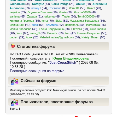
Gulnara 88
(38)
,
Nataly82
(44)
,
Саша Рейда
(28)
,
Atelier
(38)
,
Анжелина
Анельски
(33)
,
nataliy1
(54)
,
Светляна
(65)
,
Vera001
(59)
,
Rita77
(49)
,
tanjalinn
(53)
,
Людмила Власова
(79)
,
Gerta
(36)
,
Gocha80880
(46)
,
sanlena
(65)
,
Zasada
(51)
,
talka-ya
(69)
,
Trafer
(60)
,
Tomik300000
(46)
,
Кристина Громова
(35)
,
toma
(70)
,
Sigita
(52)
,
Маргарита Бондарева
(36)
,
Ирина1986
(40)
,
tigadi
(53)
,
Альмира
(62)
,
demena76
(50)
,
leolyushka
(46)
,
Ирина Киселева
(48)
,
Елена Зацарицина
(38)
,
Elizazza
(38)
,
Анна Гарина
(40)
,
Yura
(63)
,
ваня_N
(39)
,
BrianKic
(39)
,
trer
(47)
,
Галина Разумова
(58)
,
pactyh
(29)
,
Ария
(25)
,
Valeriatimarina@gmail.com
(36)
,
Nataly Shteyn
(53)
Статистика форума
420363 Сообщений в 82608 Тем от 28984 Пользователи.
Последний пользователь:
Юлия Владимировна
Последнее сообщение:
"
Just CrossStitch
"
( 2026-08-05,
10:33:28 )
Последние сообщения на форуме.
Сейчас на форуме
Максимум онлайн сегодня:
217
. Максимум онлайн за все время: 32403
(2026-07-20, 13:15:30)
Пользователи, посетившие форум за
Всего:
3
последние 24 часа