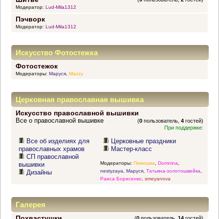
Модератор:
Lud-Mila1312
Пэчворк
Модератор:
Lud-Mila1312
Искусство Фотостежка
Фотостежок
Модераторы:
Маруся
,
Mazzy
Церковная православная вышивка
Искусство православной вышивки
Все о православной вышивке
(
0
пользователь,
4
гостей)
При поддержке:
Все об изделиях для
Церковные праздники
православных храмов
Мастер-класс
СП православной
Модераторы:
Пимошка
,
Domnina
,
вышивки
nestyzaya
,
Маруся
,
Татьяна-золотошвейка
,
Дизайны
Раиса Борисенко
,
smeyanova
Галерея
Похвастушки
(
0
пользователь,
14
гостей)