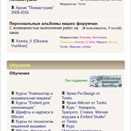
Модератор:
Tomin
Архив "Похвастушек"
2009-2016
Персональные альбомы наших форумчан
С возможностью выполнения работ на
(
0
пользователь,
7
гостей)
заказ
Модераторы:
Клеома
,
Антонина
,
Xsenia_V (Oksana
Пимошка
,
Xsenia_V
,
listik
,
Маруся
,
Mazzy
,
Vushkan)
Tomin
,
Мирьям
,
cemka
Обучение
Обучение
При поддержке:
Курсы "Компьютер и
Уроки Pe-Design от
вышивальная машина"
Tonito
Курсы "Embird для
Уроки Wilcom от Tonito
начинающих"
Курс " Акварель.
Шрифты и надписи в
Трапунто. Стежка. Мягкая
Wilcom
игрушка в Embird Studio"
Курсы по технологии
от Tonito
машинной вышивки
Курс
Wilcom. Начальный
"Акварель+трапунто в