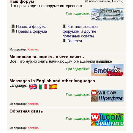
Наш форум
(
0
пользователь,
1
гость)
Что происходит на форуме интересного
При поддержке:
Новости форума
Как пользоваться
Правила форума
форумом и другие
полезные советы
Галерея
Модератор:
Клеома
Машинная вышивка - с чего начать
Все, что нужно знать начинающим о машинной вышивке
При поддержке:
Messages in English and other languages
Language:
При поддержке:
Модератор:
Клеома
Обратная связь
При поддержке:
Модератор:
Клеома