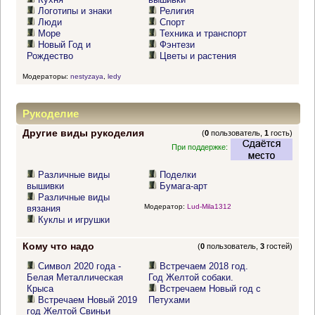
Логотипы и знаки
Религия
Люди
Спорт
Море
Техника и транспорт
Новый Год и
Фэнтези
Рождество
Цветы и растения
Модераторы:
nestyzaya
,
ledy
Рукоделие
Другие виды рукоделия
(
0
пользователь,
1
гость)
При поддержке:
Различные виды
Поделки
вышивки
Бумага-арт
Различные виды
Модератор:
Lud-Mila1312
вязания
Куклы и игрушки
Кому что надо
(
0
пользователь,
3
гостей)
Символ 2020 года -
Встречаем 2018 год.
Белая Металлическая
Год Желтой собаки.
Крыса
Встречаем Новый год с
Встречаем Новый 2019
Петухами
год Желтой Свиньи