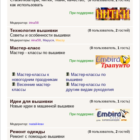
(
0
пользователь,
2
гостей)
как использовать
При поддержке:
Модератор:
irina58
Технология вышивки
(
0
пользователь,
2
гостей)
Советы и особенности вышивки
Модераторы:
irina58
,
Маруся
,
Mazzy
Мастер-класс
(
0
пользователь,
1
гость)
Мастер - классы по вышивке
При поддержке:
Мастер-классы к
Мастер-классы по
новогодним праздникам
вышивке
Весенние мастер-
Мастер-классы по
классы
другим видам рукоделия
Идеи для вышивки
(
0
пользователь,
1
гость)
Новые идеи в машинной вышивке
При поддержке:
Модератор:
natali-krav
Ремонт одежды
(
0
пользователь,
2
гостей)
Ремонт с помощью вышивки