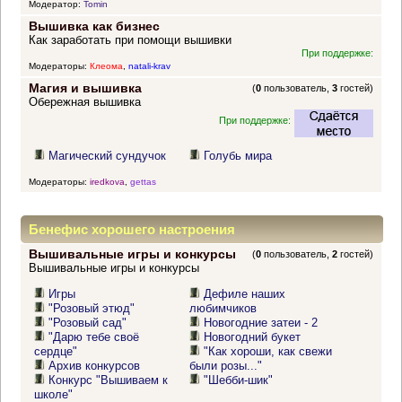
Модератор:
Tomin
Вышивка как бизнес
Как заработать при помощи вышивки
При поддержке:
Модераторы:
Клеома
,
natali-krav
Магия и вышивка
(
0
пользователь,
3
гостей)
Обережная вышивка
При поддержке:
Магический сундучок
Голубь мира
Модераторы:
iredkova
,
gettas
Бенефис хорошего настроения
Вышивальные игры и конкурсы
(
0
пользователь,
2
гостей)
Вышивальные игры и конкурсы
Игры
Дефиле наших
"Розовый этюд"
любимчиков
"Розовый сад"
Новогодние затеи - 2
"Дарю тебе своё
Новогодний букет
сердце"
"Как хороши, как свежи
Архив конкурсов
были розы..."
Конкурс "Вышиваем к
"Шебби-шик"
школе"