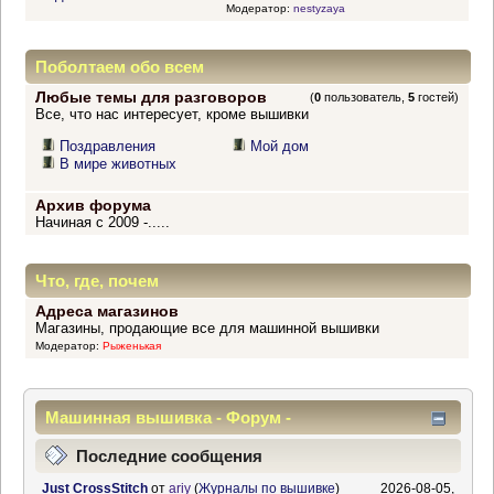
Модератор:
nestyzaya
Поболтаем обо всем
Любые темы для разговоров
(
0
пользователь,
5
гостей)
Все, что нас интересует, кроме вышивки
Поздравления
Мой дом
В мире животных
Архив форума
Начиная с 2009 -.....
Что, где, почем
Адреса магазинов
Магазины, продающие все для машинной вышивки
Модератор:
Рыженькая
Машинная вышивка - Форум -
Информационный центр
Последние сообщения
Just CrossStitch
от
ariy
(
Журналы по вышивке
)
2026-08-05,