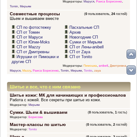
Модераторы:
Маруся
,
Раиса Борисенко
,
Tomin
,
Мирьям
Совместные процессы
(
0
пользователь,
24
гостей)
Шьем и вышиваем вместе
СП по фотостежку
Пасхальные СП
СП от Томин
Архив
СП от Маруси
Новогодние СП
СП от Юлии-Moks
Сумки от Мирьям
СП от Mazzy
СП от Лены-anibell
СП от Дмитревны
СП от Zaya
Игрушки от Пимошки и
СП от Tonito
другие СП
Модераторы:
Пимошка
,
anibell
,
Дмитревна
,
Маруся
,
Mazzy
,
Раиса Борисенко
,
Tomin
,
Мирьям
,
Tonito
,
zaya
Шитье и все, что с ним связано
Шитье кожи: МК для начинающих и профессионалов
Работа с кожей. Все секреты при шитье из кожи.
Модератор:
Мирьям
Сумки. Шьем & вышиваем
(
0
пользователь,
1
гость)
Модератор:
Борисова
Мастер-классы по шитью
(
0
пользователь,
2
гостей)
Модератор:
Tonito
Шитье
(
0
пользователь,
2
гостей)