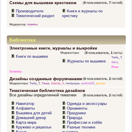
Схемы для вышивки крестиком
(
0
пользователь,
7
гостей)
Производители
Книги и журналы по
Тематический раздел
крестику
Модератор:
помпон
Библиотека
Электронные книги, журналы и выкройки
Модераторы:
(
0
пользователь,
1
гость)
Книги по вышивке
Trefa_T
,
Журналы по вышивке
silica
,
Rusa
Sovietica
Дизайны созданные форумчанами
(
0
пользователь,
2
гостей)
Модераторы:
Trefa_T
,
Тиша
,
Xsenia_V
,
nestyzaya
,
шейла55
,
крохин
Тематическая библиотека дизайнов
Все дизайны определенной тематики
(
0
пользователь,
2
гостей)
Навигатор
Одежда и аксессуары
Алфавиты
Орнаменты
Вышивка для детей
Праздники
Домашний декор
Природа
Карта мира
Профессии и хобби
Кружево и ришелье
Разные техники
Кухня
вышивки