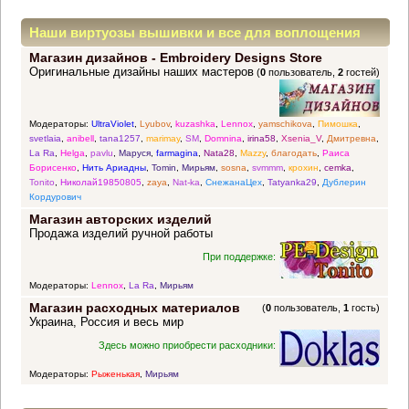
Наши виртуозы вышивки и все для воплощения
Магазин дизайнов - Embroidery Designs Store
прекрасных идей
Оригинальные дизайны наших мастеров
(
0
пользователь,
2
гостей)
Модераторы:
UltraViolet
,
Lyubov
,
kuzashka
,
Lennox
,
yamschikova
,
Пимошка
,
svetlaia
,
anibell
,
tana1257
,
marimay
,
SM
,
Domnina
,
irina58
,
Xsenia_V
,
Дмитревна
,
La Ra
,
Helga
,
pavlu
,
Маруся
,
farmagina
,
Nata28
,
Mazzy
,
благодать
,
Раиса
Борисенко
,
Нить Ариадны
,
Tomin
,
Мирьям
,
sosna
,
svmmm
,
крохин
,
cemka
,
Tonito
,
Николай19850805
,
zaya
,
Nat-ka
,
СнежанаЦех
,
Tatyanka29
,
Дублерин
Кордурович
Магазин авторских изделий
Продажа изделий ручной работы
При поддержке:
Модераторы:
Lennox
,
La Ra
,
Мирьям
Магазин расходных материалов
(
0
пользователь,
1
гость)
Украина, Россия и весь мир
Здесь можно приобрести расходники:
Модераторы:
Рыженькая
,
Мирьям