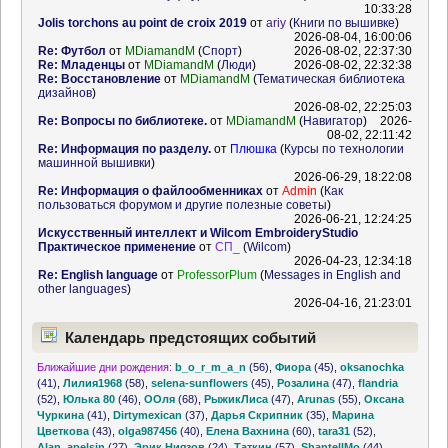
10:33:28
Jolis torchons au point de croix 2019
от
ariy
(
Книги по вышивке
)
2026-08-04, 16:00:06
Re: Футбол
от
MDiamandM
(
Спорт
)
2026-08-02, 22:37:30
Re: Младенцы
от
MDiamandM
(
Люди
)
2026-08-02, 22:32:38
Re: Восстановление
от
MDiamandM
(
Тематическая библиотека
дизайнов
)
2026-08-02, 22:25:03
Re: Вопросы по библиотеке.
от
MDiamandM
(
Навигатор
)
2026-
08-02, 22:11:42
Re: Информация по разделу.
от
Плюшка
(
Курсы по технологии
машинной вышивки
)
2026-06-29, 18:22:08
Re: Информация о файлообменниках
от
Admin
(
Как
пользоваться форумом и другие полезные советы
)
2026-06-21, 12:24:25
Искусственный интеллект и Wilcom EmbroideryStudio
Практическое применение
от
СП_
(
Wilcom
)
2026-04-23, 12:34:18
Re: English language
от
ProfessorPlum
(
Messages in English and
other languages
)
2026-04-16, 21:23:01
Календарь предстоящих событий
Ближайшие дни рождения:
b_o_r_m_a_n
(56)
,
Фиора
(45)
,
oksanochka
(41)
,
Лилия1968
(58)
,
selena-sunflowers
(45)
,
Розалина
(47)
,
flandria
(52)
,
Юлька 80
(46)
,
ООля
(68)
,
РыжикЛиса
(47)
,
Arunas
(55)
,
Оксана
Чуркина
(41)
,
Dirtymexican
(37)
,
Дарья Скрипник
(35)
,
Марина
Цветкова
(43)
,
olga987456
(40)
,
Елена Вахнина
(60)
,
tara31
(52)
,
Alan_apelsin
(27)
,
Эрик Ниязов
(24)
,
Таткин
(57)
,
ShantellMo
(44)
,