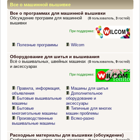
Все о машинной вышивке
Все о программах для машинной вышивки
Обсуждение программ для машинной
(
0
пользователь,
3
гостей)
вышивки
При поддержке:
Полезные программы
Wilcom
Оборудование для шитья и вышивания
Всё о вышивальных, швейных машинах
(
0
пользователь,
9
гостей)
и аксессуарах
При поддержке:
Правила, информация,
Машины для шитья
объявления
Дополнительное
Бытовые вышивальные
оборудование и
машины
аксессуары
Бытовые
Типичные для многих
многоигольные машины
машин проблемы
Производственные
Всяко-разно
вышивальные машины
Расходные материалы для вышивки (обсуждение)
Стабилизаторы, нитки, ткани, качество,