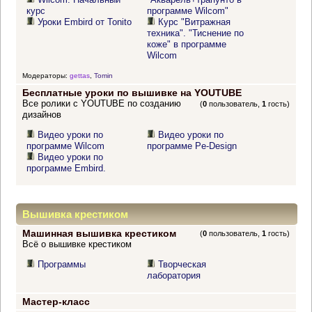
курс
программе Wilcom"
Уроки Embird от Tonito
Курс "Витражная
техника". "Тиснение по
коже" в программе
Wilcom
Модераторы:
gettas
,
Tomin
Бесплатные уроки по вышивке на YOUTUBE
Все ролики с YOUTUBE по созданию
(
0
пользователь,
1
гость)
дизайнов
Видео уроки по
Видео уроки по
программе Wilcom
программе Pe-Design
Видео уроки по
программе Embird.
Вышивка крестиком
Машинная вышивка крестиком
(
0
пользователь,
1
гость)
Всё о вышивке крестиком
Программы
Творческая
лаборатория
Мастер-класс