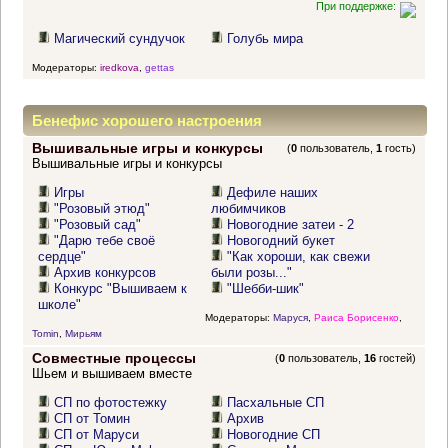
При поддержке:
Магический сундучок
Голубь мира
Модераторы:
iredkova
,
gettas
Бенефис хорошего настроения
Вышивальные игры и конкурсы
(
0
пользователь,
1
гость)
Вышивальные игры и конкурсы
Игры
Дефиле наших
"Розовый этюд"
любимчиков
"Розовый сад"
Новогодние затеи - 2
"Дарю тебе своё
Новогодний букет
сердце"
"Как хороши, как свежи
Архив конкурсов
были розы..."
Конкурс "Вышиваем к
"Шебби-шик"
школе"
Модераторы:
Маруся
,
Раиса Борисенко
,
Tomin
,
Мирьям
Совместные процессы
(
0
пользователь,
16
гостей)
Шьем и вышиваем вместе
СП по фотостежку
Пасхальные СП
СП от Томин
Архив
СП от Маруси
Новогодние СП