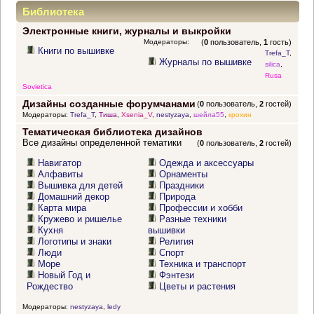
Библиотека
Электронные книги, журналы и выкройки
Модераторы:
(
0
пользователь,
1
гость)
Книги по вышивке
Trefa_T
,
Журналы по вышивке
silica
,
Rusa
Sovietica
Дизайны созданные форумчанами
(
0
пользователь,
2
гостей)
Модераторы:
Trefa_T
,
Тиша
,
Xsenia_V
,
nestyzaya
,
шейла55
,
крохин
Тематическая библиотека дизайнов
Все дизайны определенной тематики
(
0
пользователь,
2
гостей)
Навигатор
Одежда и аксессуары
Алфавиты
Орнаменты
Вышивка для детей
Праздники
Домашний декор
Природа
Карта мира
Профессии и хобби
Кружево и ришелье
Разные техники
Кухня
вышивки
Логотипы и знаки
Религия
Люди
Спорт
Море
Техника и транспорт
Новый Год и
Фэнтези
Рождество
Цветы и растения
Модераторы:
nestyzaya
,
ledy