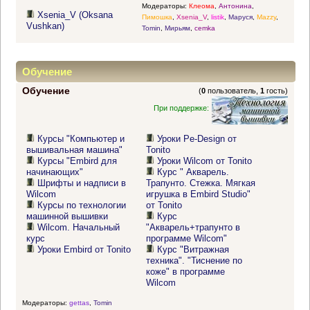
Модераторы:
Клеома
,
Антонина
,
Xsenia_V (Oksana
Пимошка
,
Xsenia_V
,
listik
,
Маруся
,
Mazzy
,
Vushkan)
Tomin
,
Мирьям
,
cemka
Обучение
Обучение
(
0
пользователь,
1
гость)
При поддержке:
Курсы "Компьютер и
Уроки Pe-Design от
вышивальная машина"
Tonito
Курсы "Embird для
Уроки Wilcom от Tonito
начинающих"
Курс " Акварель.
Шрифты и надписи в
Трапунто. Стежка. Мягкая
Wilcom
игрушка в Embird Studio"
Курсы по технологии
от Tonito
машинной вышивки
Курс
Wilcom. Начальный
"Акварель+трапунто в
курс
программе Wilcom"
Уроки Embird от Tonito
Курс "Витражная
техника". "Тиснение по
коже" в программе
Wilcom
Модераторы:
gettas
,
Tomin