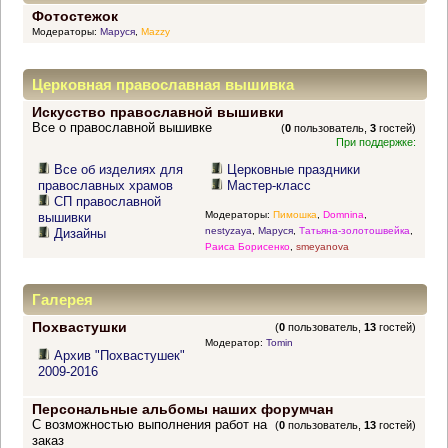
Фотостежок
Модераторы:
Маруся
,
Mazzy
Церковная православная вышивка
Искусство православной вышивки
Все о православной вышивке
(
0
пользователь,
3
гостей)
При поддержке:
Все об изделиях для
Церковные праздники
православных храмов
Мастер-класс
СП православной
Модераторы:
Пимошка
,
Domnina
,
вышивки
nestyzaya
,
Маруся
,
Татьяна-золотошвейка
,
Дизайны
Раиса Борисенко
,
smeyanova
Галерея
Похвастушки
(
0
пользователь,
13
гостей)
Модератор:
Tomin
Архив "Похвастушек"
2009-2016
Персональные альбомы наших форумчан
С возможностью выполнения работ на
(
0
пользователь,
13
гостей)
заказ