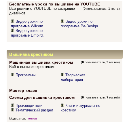
Бесплатные уроки по вышивке на YOUTUBE
Все ролики с YOUTUBE по созданию
(
0
пользователь,
1
гость)
дизайнов
Видео уроки по
Видео уроки по
программе Wilcom
программе Pe-Design
Видео уроки по
программе Embird.
Вышивка крестиком
Машинная вышивка крестиком
(
0
пользователь,
3
гостей)
Всё о вышивке крестиком
Программы
Творческая
лаборатория
Мастер-класс
Схемы для вышивки крестиком
(
0
пользователь,
7
гостей)
Производители
Книги и журналы по
Тематический раздел
крестику
Модератор:
помпон