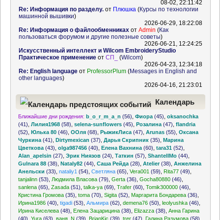
08-02, 22:11:42
Re: Информация по разделу.
от
Плюшка
(
Курсы по технологии
машинной вышивки
)
2026-06-29, 18:22:08
Re: Информация о файлообменниках
от
Admin
(
Как
пользоваться форумом и другие полезные советы
)
2026-06-21, 12:24:25
Искусственный интеллект и Wilcom EmbroideryStudio
Практическое применение
от
СП_
(
Wilcom
)
2026-04-23, 12:34:18
Re: English language
от
ProfessorPlum
(
Messages in English and
other languages
)
2026-04-16, 21:23:01
Календарь
Ближайшие дни рождения:
b_o_r_m_a_n
(56)
,
Фиора
(45)
,
oksanochka
предстоящих событий
(41)
,
Лилия1968
(58)
,
selena-sunflowers
(45)
,
Розалина
(47)
,
flandria
(52)
,
Юлька 80
(46)
,
ООля
(68)
,
РыжикЛиса
(47)
,
Arunas
(55)
,
Оксана
Чуркина
(41)
,
Dirtymexican
(37)
,
Дарья Скрипник
(35)
,
Марина
Цветкова
(43)
,
olga987456
(40)
,
Елена Вахнина
(60)
,
tara31
(52)
,
Alan_apelsin
(27)
,
Эрик Ниязов
(24)
,
Таткин
(57)
,
ShantellMo
(44)
,
Gulnara 88
(38)
,
Nataly82
(44)
,
Саша Рейда
(28)
,
Atelier
(38)
,
Анжелина
Анельски
(33)
,
nataliy1
(54)
,
Светляна
(65)
,
Vera001
(59)
,
Rita77
(49)
,
tanjalinn
(53)
,
Людмила Власова
(79)
,
Gerta
(36)
,
Gocha80880
(46)
,
sanlena
(65)
,
Zasada
(51)
,
talka-ya
(69)
,
Trafer
(60)
,
Tomik300000
(46)
,
Кристина Громова
(35)
,
toma
(70)
,
Sigita
(52)
,
Маргарита Бондарева
(36)
,
Ирина1986
(40)
,
tigadi
(53)
,
Альмира
(62)
,
demena76
(50)
,
leolyushka
(46)
,
Ирина Киселева
(48)
,
Елена Зацарицина
(38)
,
Elizazza
(38)
,
Анна Гарина
(40)
,
Yura
(63)
,
ваня_N
(39)
,
BrianKic
(39)
,
trer
(47)
,
Галина Разумова
(58)
,