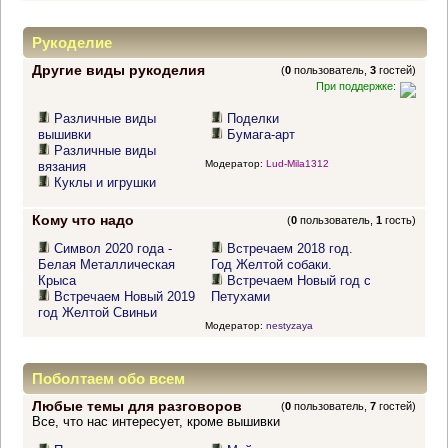
Рукоделие
Другие виды рукоделия
(
0
пользователь,
3
гостей)
При поддержке:
Различные виды
Поделки
вышивки
Бумага-арт
Различные виды
Модератор:
Lud-Mila1312
вязания
Куклы и игрушки
Кому что надо
(
0
пользователь,
1
гость)
Символ 2020 года -
Встречаем 2018 год.
Белая Металлическая
Год Желтой собаки.
Крыса
Встречаем Новый год с
Встречаем Новый 2019
Петухами
год Желтой Свиньи
Модератор:
nestyzaya
Поболтаем обо всем
Любые темы для разговоров
(
0
пользователь,
7
гостей)
Все, что нас интересует, кроме вышивки