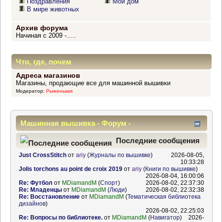
Поздравления
Мой дом
В мире животных
Архив форума
Начиная с 2009 -.....
Что, где, почем
Адреса магазинов
Магазины, продающие все для машинной вышивки
Модератор:
Рыженькая
Машинная вышивка - Форум -
Информационный центр
Последние сообщения
Just CrossStitch
от
ariy
(
Журналы по вышивке
)
2026-08-05,
10:33:28
Jolis torchons au point de croix 2019
от
ariy
(
Книги по вышивке
)
2026-08-04, 16:00:06
Re: Футбол
от
MDiamandM
(
Спорт
)
2026-08-02, 22:37:30
Re: Младенцы
от
MDiamandM
(
Люди
)
2026-08-02, 22:32:38
Re: Восстановление
от
MDiamandM
(
Тематическая библиотека
дизайнов
)
2026-08-02, 22:25:03
Re: Вопросы по библиотеке.
от
MDiamandM
(
Навигатор
)
2026-