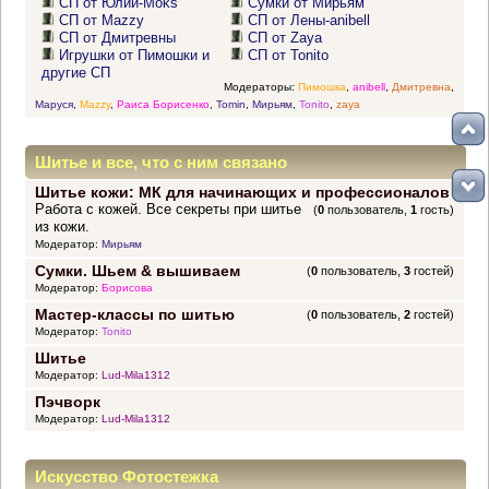
СП от Юлии-Moks
Сумки от Мирьям
СП от Mazzy
СП от Лены-anibell
СП от Дмитревны
СП от Zaya
Игрушки от Пимошки и
СП от Tonito
другие СП
Модераторы:
Пимошка
,
anibell
,
Дмитревна
,
Маруся
,
Mazzy
,
Раиса Борисенко
,
Tomin
,
Мирьям
,
Tonito
,
zaya
Шитье и все, что с ним связано
Шитье кожи: МК для начинающих и профессионалов
Работа с кожей. Все секреты при шитье
(
0
пользователь,
1
гость)
из кожи.
Модератор:
Мирьям
Сумки. Шьем & вышиваем
(
0
пользователь,
3
гостей)
Модератор:
Борисова
Мастер-классы по шитью
(
0
пользователь,
2
гостей)
Модератор:
Tonito
Шитье
Модератор:
Lud-Mila1312
Пэчворк
Модератор:
Lud-Mila1312
Искусство Фотостежка