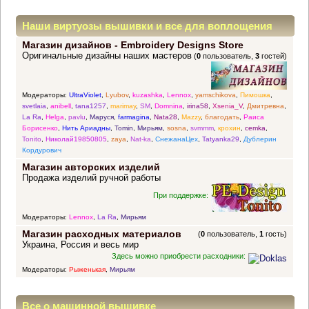
Наши виртуозы вышивки и все для воплощения
Магазин дизайнов - Embroidery Designs Store
прекрасных идей
Оригинальные дизайны наших мастеров
(
0
пользователь,
3
гостей)
Модераторы:
UltraViolet
,
Lyubov
,
kuzashka
,
Lennox
,
yamschikova
,
Пимошка
,
svetlaia
,
anibell
,
tana1257
,
marimay
,
SM
,
Domnina
,
irina58
,
Xsenia_V
,
Дмитревна
,
La Ra
,
Helga
,
pavlu
,
Маруся
,
farmagina
,
Nata28
,
Mazzy
,
благодать
,
Раиса
Борисенко
,
Нить Ариадны
,
Tomin
,
Мирьям
,
sosna
,
svmmm
,
крохин
,
cemka
,
Tonito
,
Николай19850805
,
zaya
,
Nat-ka
,
СнежанаЦех
,
Tatyanka29
,
Дублерин
Кордурович
Магазин авторских изделий
Продажа изделий ручной работы
При поддержке:
Модераторы:
Lennox
,
La Ra
,
Мирьям
Магазин расходных материалов
(
0
пользователь,
1
гость)
Украина, Россия и весь мир
Здесь можно приобрести расходники:
Модераторы:
Рыженькая
,
Мирьям
Все о машинной вышивке