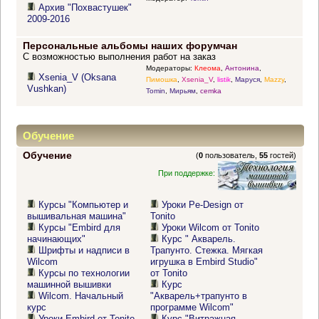
Архив "Похвастушек"
2009-2016
Персональные альбомы наших форумчан
С возможностью выполнения работ на заказ
Модераторы:
Клеома
,
Антонина
,
Xsenia_V (Oksana
Пимошка
,
Xsenia_V
,
listik
,
Маруся
,
Mazzy
,
Vushkan)
Tomin
,
Мирьям
,
cemka
Обучение
Обучение
(
0
пользователь,
55
гостей)
При поддержке:
Курсы "Компьютер и
Уроки Pe-Design от
вышивальная машина"
Tonito
Курсы "Embird для
Уроки Wilcom от Tonito
начинающих"
Курс " Акварель.
Шрифты и надписи в
Трапунто. Стежка. Мягкая
Wilcom
игрушка в Embird Studio"
Курсы по технологии
от Tonito
машинной вышивки
Курс
Wilcom. Начальный
"Акварель+трапунто в
курс
программе Wilcom"
Уроки Embird от Tonito
Курс "Витражная