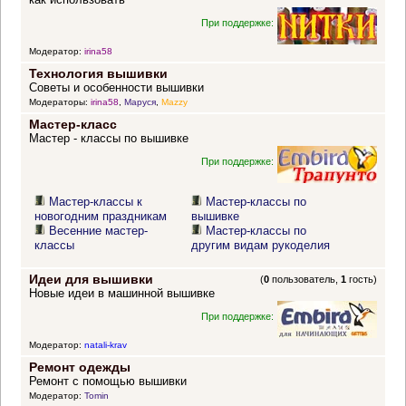
При поддержке:
Модератор:
irina58
Технология вышивки
Советы и особенности вышивки
Модераторы:
irina58
,
Маруся
,
Mazzy
Мастер-класс
Мастер - классы по вышивке
При поддержке:
Мастер-классы к
Мастер-классы по
новогодним праздникам
вышивке
Весенние мастер-
Мастер-классы по
классы
другим видам рукоделия
Идеи для вышивки
(
0
пользователь,
1
гость)
Новые идеи в машинной вышивке
При поддержке:
Модератор:
natali-krav
Ремонт одежды
Ремонт с помощью вышивки
Модератор:
Tomin