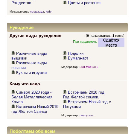
Рождество
Цветы и растения
Модераторы:
nestyzaya
,
ledy
Рукоделие
Другие виды рукоделия
(
0
пользователь,
1
гость)
При поддержке:
Различные виды
Поделки
вышивки
Бумага-арт
Различные виды
Модератор:
Lud-Mila1312
вязания
Куклы и игрушки
Кому что надо
Символ 2020 года -
Встречаем 2018 год.
Белая Металлическая
Год Желтой собаки.
Крыса
Встречаем Новый год с
Встречаем Новый 2019
Петухами
год Желтой Свиньи
Модератор:
nestyzaya
Поболтаем обо всем