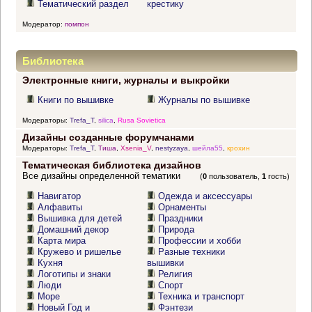
Тематический раздел
крестику
Модератор:
помпон
Библиотека
Электронные книги, журналы и выкройки
Книги по вышивке
Журналы по вышивке
Модераторы:
Trefa_T
,
silica
,
Rusa Sovietica
Дизайны созданные форумчанами
Модераторы:
Trefa_T
,
Тиша
,
Xsenia_V
,
nestyzaya
,
шейла55
,
крохин
Тематическая библиотека дизайнов
Все дизайны определенной тематики
(
0
пользователь,
1
гость)
Навигатор
Одежда и аксессуары
Алфавиты
Орнаменты
Вышивка для детей
Праздники
Домашний декор
Природа
Карта мира
Профессии и хобби
Кружево и ришелье
Разные техники
Кухня
вышивки
Логотипы и знаки
Религия
Люди
Спорт
Море
Техника и транспорт
Новый Год и
Фэнтези