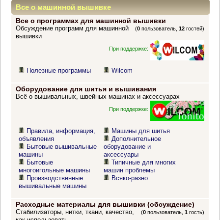
Все о машинной вышивке
Все о программах для машинной вышивки
Обсуждение программ для машинной
(
0
пользователь,
12
гостей)
вышивки
При поддержке:
Полезные программы
Wilcom
Оборудование для шитья и вышивания
Всё о вышивальных, швейных машинах и аксессуарах
При поддержке:
Правила, информация,
Машины для шитья
объявления
Дополнительное
Бытовые вышивальные
оборудование и
машины
аксессуары
Бытовые
Типичные для многих
многоигольные машины
машин проблемы
Производственные
Всяко-разно
вышивальные машины
Расходные материалы для вышивки (обсуждение)
Стабилизаторы, нитки, ткани, качество,
(
0
пользователь,
1
гость)
как использовать