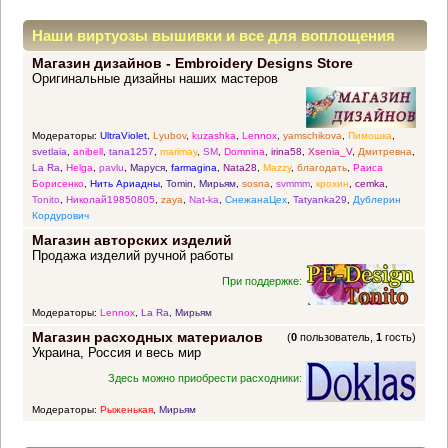
Наши виртуозы вышивки и все для воплощения
Магазин дизайнов - Embroidery Designs Store
прекрасных идей
Оригинальные дизайны наших мастеров
Модераторы:
UltraViolet
,
Lyubov
,
kuzashka
,
Lennox
,
yamschikova
,
Пимошка
,
svetlaia
,
anibell
,
tana1257
,
marimay
,
SM
,
Domnina
,
irina58
,
Xsenia_V
,
Дмитревна
,
La Ra
,
Helga
,
pavlu
,
Маруся
,
farmagina
,
Nata28
,
Mazzy
,
благодать
,
Раиса
Борисенко
,
Нить Ариадны
,
Tomin
,
Мирьям
,
sosna
,
svmmm
,
крохин
,
cemka
,
Tonito
,
Николай19850805
,
zaya
,
Nat-ka
,
СнежанаЦех
,
Tatyanka29
,
Дублерин
Кордурович
Магазин авторских изделий
Продажа изделий ручной работы
При поддержке:
Модераторы:
Lennox
,
La Ra
,
Мирьям
Магазин расходных материалов
(
0
пользователь,
1
гость)
Украина, Россия и весь мир
Здесь можно приобрести расходники:
Модераторы:
Рыженькая
,
Мирьям