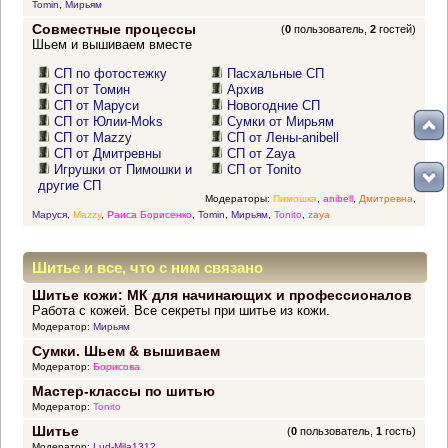
Tomin
,
Мирьям
Совместные процессы
(
0
пользователь,
2
гостей)
Шьем и вышиваем вместе
СП по фотостежку
Пасхальные СП
СП от Томин
Архив
СП от Маруси
Новогодние СП
СП от Юлии-Moks
Сумки от Мирьям
СП от Mazzy
СП от Лены-anibell
СП от Дмитревны
СП от Zaya
Игрушки от Пимошки и
СП от Tonito
другие СП
Модераторы:
Пимошка
,
anibell
,
Дмитревна
,
Маруся
,
Mazzy
,
Раиса Борисенко
,
Tomin
,
Мирьям
,
Tonito
,
zaya
Шитье и все, что с ним связано
Шитье кожи: МК для начинающих и профессионалов
Работа с кожей. Все секреты при шитье из кожи.
Модератор:
Мирьям
Сумки. Шьем & вышиваем
Модератор:
Борисова
Мастер-классы по шитью
Модератор:
Tonito
Шитье
(
0
пользователь,
1
гость)
Модератор:
Lud-Mila1312