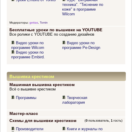
техника". "Тиснение по
коже" в программе
Wilcom
Модераторы:
gettas
,
Tomin
Бесплатные уроки по вышивке на YOUTUBE
Все ролики с YOUTUBE по созданию дизайнов
Видео уроки по
Видео уроки по
программе Wilcom
программе Pe-Design
Видео уроки по
программе Embird.
Вышивка крестиком
Машинная вышивка крестиком
Всё о вышивке крестиком
Программы
Творческая
лаборатория
Мастер-класс
Схемы для вышивки крестиком
(
0
пользователь,
1
гость)
Производители
Книги и журналы по