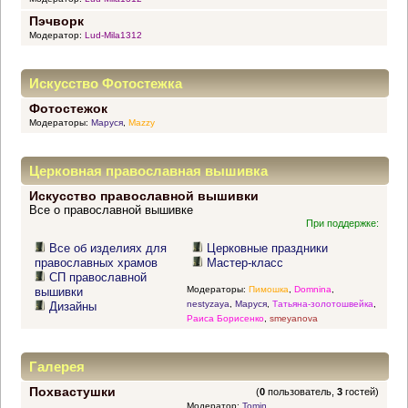
Пэчворк
Модератор:
Lud-Mila1312
Искусство Фотостежка
Фотостежок
Модераторы:
Маруся
,
Mazzy
Церковная православная вышивка
Искусство православной вышивки
Все о православной вышивке
При поддержке:
Все об изделиях для
Церковные праздники
православных храмов
Мастер-класс
СП православной
Модераторы:
Пимошка
,
Domnina
,
вышивки
nestyzaya
,
Маруся
,
Татьяна-золотошвейка
,
Дизайны
Раиса Борисенко
,
smeyanova
Галерея
Похвастушки
(
0
пользователь,
3
гостей)
Модератор:
Tomin