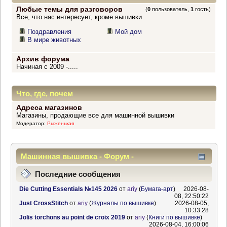
Любые темы для разговоров
(
0
пользователь,
1
гость)
Все, что нас интересует, кроме вышивки
Поздравления
Мой дом
В мире животных
Архив форума
Начиная с 2009 -.....
Что, где, почем
Адреса магазинов
Магазины, продающие все для машинной вышивки
Модератор:
Рыженькая
Машинная вышивка - Форум -
Информационный центр
Последние сообщения
Die Cutting Essentials №145 2026
от
ariy
(
Бумага-арт
)
2026-08-
08, 22:50:22
Just CrossStitch
от
ariy
(
Журналы по вышивке
)
2026-08-05,
10:33:28
Jolis torchons au point de croix 2019
от
ariy
(
Книги по вышивке
)
2026-08-04, 16:00:06