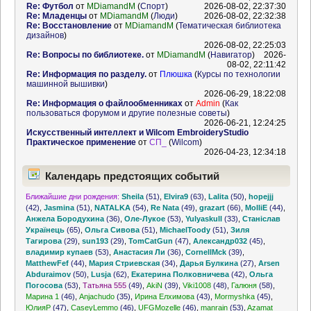
Re: Футбол
от
MDiamandM
(
Спорт
)
2026-08-02, 22:37:30
Re: Младенцы
от
MDiamandM
(
Люди
)
2026-08-02, 22:32:38
Re: Восстановление
от
MDiamandM
(
Тематическая библиотека
дизайнов
)
2026-08-02, 22:25:03
Re: Вопросы по библиотеке.
от
MDiamandM
(
Навигатор
)
2026-
08-02, 22:11:42
Re: Информация по разделу.
от
Плюшка
(
Курсы по технологии
машинной вышивки
)
2026-06-29, 18:22:08
Re: Информация о файлообменниках
от
Admin
(
Как
пользоваться форумом и другие полезные советы
)
2026-06-21, 12:24:25
Искусственный интеллект и Wilcom EmbroideryStudio
Практическое применение
от
СП_
(
Wilcom
)
2026-04-23, 12:34:18
Календарь предстоящих событий
Ближайшие дни рождения:
Sheila
(51)
,
Elvira9
(63)
,
Lalita
(50)
,
hopejjj
(42)
,
Jasmina
(51)
,
NATALKA
(54)
,
Re Nata
(49)
,
grazart
(66)
,
MolliE
(44)
,
Анжела Бородухина
(36)
,
Оле-Лукое
(53)
,
Yulyaskull
(33)
,
Станіслав
Українець
(65)
,
Ольга Сивова
(51)
,
MichaelToody
(51)
,
Зиля
Тагирова
(29)
,
sun193
(29)
,
TomCatGun
(47)
,
Александр032
(45)
,
владимир купаев
(53)
,
Анастасия Ли
(36)
,
CornellMck
(39)
,
MatthewFef
(44)
,
Мария Стриевская
(34)
,
Дарья Булкина
(27)
,
Arsen
Abduraimov
(50)
,
Lusja
(62)
,
Екатерина Полковничева
(42)
,
Ольга
Погосова
(53)
,
Татьяна 555
(49)
,
AkiN
(39)
,
Viki1008
(48)
,
Галюня
(58)
,
Марина 1
(46)
,
Anjachudo
(35)
,
Ирина Елхимова
(43)
,
Mormyshka
(45)
,
ЮлияР
(47)
,
CaseyLemmo
(46)
,
UFGMozelle
(46)
,
manrain
(53)
,
Azamat