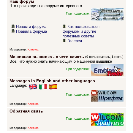
Наш форум
Что происходит на форуме интересного
При поддержке:
Новости форума
Как пользоваться
Правила форума
форумом и другие
полезные советы
Галерея
Модератор:
Клеома
Машинная вышивка - с чего начать
(
0
пользователь,
1
гость)
Все, что нужно знать начинающим о машинной вышивке
При поддержке:
Messages in English and other languages
Language:
При поддержке:
Модератор:
Клеома
Обратная связь
При поддержке:
Модератор:
Клеома