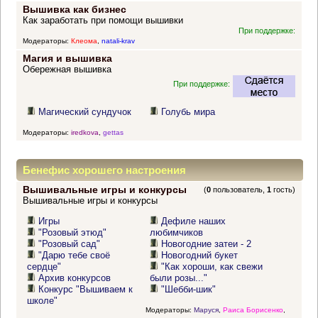
Вышивка как бизнес
Как заработать при помощи вышивки
При поддержке:
Модераторы:
Клеома
,
natali-krav
Магия и вышивка
Обережная вышивка
При поддержке:
Магический сундучок
Голубь мира
Модераторы:
iredkova
,
gettas
Бенефис хорошего настроения
Вышивальные игры и конкурсы
(
0
пользователь,
1
гость)
Вышивальные игры и конкурсы
Игры
Дефиле наших
"Розовый этюд"
любимчиков
"Розовый сад"
Новогодние затеи - 2
"Дарю тебе своё
Новогодний букет
сердце"
"Как хороши, как свежи
Архив конкурсов
были розы..."
Конкурс "Вышиваем к
"Шебби-шик"
школе"
Модераторы:
Маруся
,
Раиса Борисенко
,